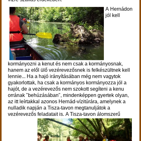
A Hernádon
jól kell
kormányozni a kenut és nem csak a kormányosnak,
hanem az elől ülő vezérevezősnek is felkészültnek kell
lennie... Ha a hajó irányításában még nem vagytok
gyakorlottak, ha csak a kormányos kormányozza jól a
hajót, de a vezérevezős nem szokott segíteni a kenu
orrának "behúzásában", mindenképpen gyertek olyan,
az itt leírtakkal azonos Hernád-vízitúrára, amelynek a
nulladik napján a Tisza-tavon megtanuljátok a
vezérevezős feladatait is.
A Tisza-tavon álomszerű