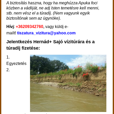
A biztosítás haszna, hogy ha meghúzza Apuka foci
közben a vádliját, ne adj Isten temetésre kell menni,
stb. nem vész el a túradíj. (Nem vagyunk egyik
biztosítónak sem az ügynöke).
Hívj
:
+36209342760
,
vagy küldj e-
mailt!
tiszatura_vizitura@yahoo.com
Jelentkezés Hernád+ Sajó vízitúrára és a
túradíj fizetése:
1.
Egyeztetés
2.