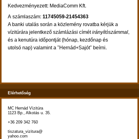
Kedvezmé
nyezett: MediaComm Kft.
A számlaszám:
11745059-21454363
A banki utalás során a közlemény rovatba kérjük a
vízitúrára jelentkező számlázási címét
irányítószámmal
,
és a kenutúra időpontját (hónap, kezdőnap és
utolsó nap) valamint a "Hernád+Sajót" beírni.
Elérhetőség
MC Hernád Vízitúra
1123 Bp., Alkotás u. 35.
+36 209 342 760
tiszatura_vizitura@
yahoo.com