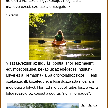
(lefelé) a víz. Ezért is gyakoroljuk még itt is a
manőverezést, ezért szlalomozgatunk.
Szóval.
Visszaevezünk az indulási pontra, ahol lesz megint
egy
mosdószünet, bekapjuk az ebédet és indulunk.
Mivel ez a Hernádnak a Sajó torkolathoz közeli, "lenti"
szakasza, ill. közeledünk a bősi duzzasztáshoz, ami
megfogja a folyót. Hernád-mércével lájtos lesz a víz, a
felső részekhez képest a sodrás "nem Hernádos".
De. De ez