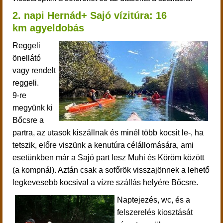
2. napi Hernád+ Sajó vízitúra: 16
km agyeldobás
Reggeli
önellátó
vagy rendelt
reggeli.
9-re
megyünk ki
Bőcsre a
partra, az utasok kiszállnak és minél több kocsit le-, ha
tetszik, előre viszünk a kenutúra célállomására, ami
esetünkben már a Sajó part lesz Muhi és Köröm között
(a kompnál). Aztán csak a sofőrök visszajönnek a lehető
legkevesebb kocsival a vízre szállás helyére Bőcsre.
Naptejezés, wc, és a
felszerelés kiosztását