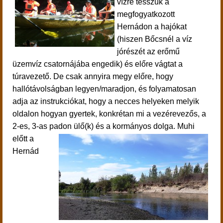
vízre tesszük a
megfogyatkozott
Hernádon a hajókat
(hiszen Bőcsnél a víz
jórészét az erőmű
üzemvíz csatornájába engedik) és előre vágtat a
túravezető. De csak annyira megy előre, hogy
hallótávolságban legyen/maradjon, és folyamatosan
adja az instrukciókat, hogy a necces helyeken melyik
oldalon hogyan gyertek, konkrétan mi a vezérevezős, a
2-es, 3-as padon ülő(k) és a kormányos dolga.
Muhi
előtt a
Hernád