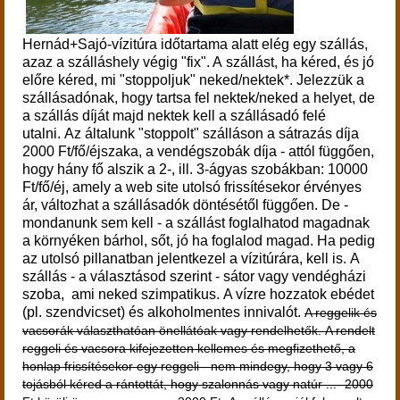
Hernád+Sajó-vízitúra időtartama alatt elég egy szállás,
azaz a szálláshely végig "fix". A szállást, ha kéred, és jó
előre kéred, mi "stoppoljuk" neked/nektek*.
Jelezzük a
szállásadónak, hogy tartsa fel nektek/neked a helyet, de
a szállás díját majd nektek kell a szállásadó felé
utalni.
Az általunk "stoppolt" szálláson a sátrazás díja
2000 Ft/fő/éjszaka, a vendégszobák díja - attól függően,
hogy hány fő alszik a 2-, ill. 3-ágyas szobákban:
10000
Ft/fő/éj, amely a web site utolsó frissítésekor érvényes
ár, változhat a szállásadók döntésétől függően.
De -
mondanunk sem kell - a szállást foglalhatod magadnak
a környéken bárhol, sőt, jó ha foglalod magad. Ha pedig
az utolsó pillanatban jelentkezel a vízitúrára, kell is.
A
szállás - a választásod szerint - sátor vagy vendégházi
szoba, ami neked szimpatikus.
A vízre hozzatok ebédet
(pl. szendvicset) és alkoholmentes innivalót.
A reggelik és
vacsorák választhatóan önellátóak vagy rendelhetők. A rendelt
reggeli és vacsora kifejezetten kellemes és megfizethető, a
honlap frissítésekor egy reggeli - nem mindegy, hogy 3 vagy 6
tojásból kéred a rántottát, hogy szalonnás vagy natúr ...- 2000