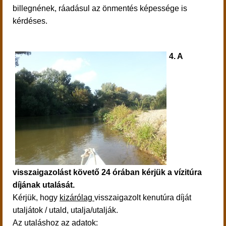
billegnének, ráadásul az önmentés képessége is
kérdéses.
4. A
visszaigazolást követő 24 órában kérjük a vízitúra
díjának utalását.
Kérjük, hogy
kizárólag
visszaigazolt kenutúra díját
utaljátok / utald, utalja/utalják.
Az utaláshoz az adatok: