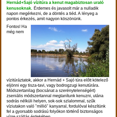
Hernád+Sajó vízitúra a kenut magabiztosan uraló
kenusoknak.
Érdemes és javasolt már a nulladik
napon megérkezni, de a döntés a tiéd. A lényeg a
pontos érkezés, amit nagyon köszönünk.
Fontos! Ha
még nem
vízitúráztatok, akkor a Hernád + Sajó túra előtt kötelező
eljönni egy tisza-tavi, vagy bodrogzugi kenutúrára.
Módszertanilag (bocsánat a szerénytelenségért)
zseniális módszertannal megtanítunk kenuzni, utána
sodrás nélküli helyen, sok-sok szlalommal, szűk
víziutakon való "millió" kanyarral, fordulóval készítünk
fel a gyorsabb sodrású folyókon történő biztonságos
vízre szállás érdekében.