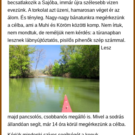
becsatlakozik a Sajóba, immár újra szélesebb vizen
evezünk.
A torkolat azt üzeni, hamarosan véget ér az
álom. És tényleg. Na
gy-nagy bánatunkra megérkezünk
a célba, ami a Muhi és Köröm közötti komp. Nem írtuk,
nem mondtuk, de reméljük nem kérdés: a túranapban
lesznek lábnyújtóztatós, pisilős pihenők szép számmal.
Lesz
majd pancsolós, csobbanós megálló is. Mivel a sodrás
állandóan segít, már 14 óra körül megérkezünk a célba.
Kérjük mindenki szíves segítségét a kenuk