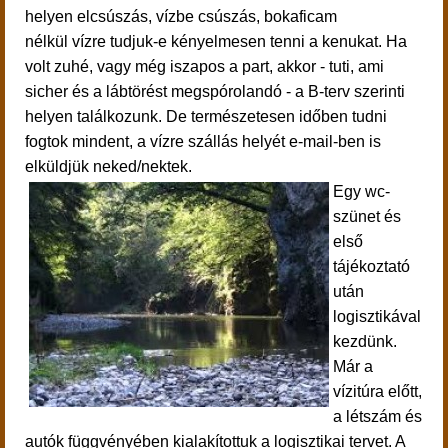
helyen elcsúszás, vízbe csúszás, bokaficam
nélkül vízre
tudjuk-e kényelmesen
tenni a kenukat. Ha
volt zuhé, vagy még iszapos a part, akkor - tuti, ami
sicher és a lábtörést megspórolandó - a B-terv szerinti
helyen találkozunk. De természetesen időben tudni
fogtok mindent, a vízre szállás helyét e-mail-ben is
elküldjük neked/nektek.
Egy wc-
szünet és
első
tájékoztató
után
logisztikával
kezdünk.
Már a
vízitúra előtt,
a létszám és
autók függvényében kialakítottuk a logisztikai tervet. A