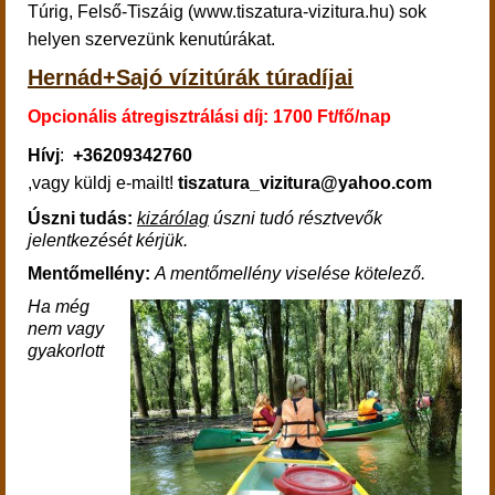
Túrig, Felső-Tiszáig (www.tiszatura-vizitura.hu) sok
helyen szervezünk kenutúrákat.
Hernád+Sajó vízitúrák túradíjai
Opcionális átregisztrálási díj: 1700 Ft/fő/nap
Hívj
:
+36209342760
,vagy küldj e-mailt!
tiszatura_vizitura@yahoo.com
Úszni tudás:
kizárólag
úszni tudó résztvevők
jelentkezését kérjük.
Mentőmellény:
A mentőmellény viselése kötelező.
Ha
még
nem vagy
gyakorlott