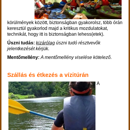
körülmények között, biztonságban gyakorolsz, több órán
keresztül gyakorlod majd a kritikus mozdulatokat,
technikát, hogy itt is biztonságban lehess(etek).
Úszni tudás:
kizárólag
úszni tudó résztvevők
jelentkezését kérjük.
Mentőmellény:
A mentőmellény viselése kötelező.
Szállás és étkezés a vízitúrán
A