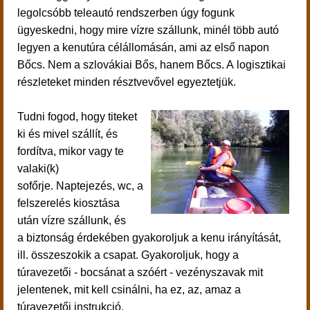
legolcsóbb teleautó rendszerben úgy fogunk
ügyeskedni, hogy mire vízre szállunk, minél több autó
legyen a kenutúra célállomásán, ami az első napon
Bőcs. Nem a szlovákiai Bős, hanem Bőcs. A logisztikai
részleteket minden résztvevővel egyeztetjük.
Tudni fogod, hogy titeket
ki és mivel szállít, és
fordítva, mikor vagy te
valaki(k)
sofőrje. Naptejezés, wc, a
felszerelés kiosztása
után
vízre szállunk, és
a
biztonság érdekében gyakoroljuk
a kenu irányítását,
ill. összeszokik a csapat. Gyakoroljuk, hogy a
túravezetői - bocsánat a szóért - vezényszavak mit
jelentenek, mit kell csinálni, ha ez, az, amaz a
túravezetői instrukció.