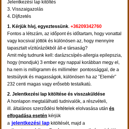
Jelentkezési lap kitöltés
3. Visszaigazolás
4. Díjfizetés
1.
Kérjük hívj, egyeztessünk
.
+36209342760
Fontos a létszám, az időpont és időtartam, hogy vonattal
vagy kocsival jöttök és különösen az, hogy mennyire
tapasztalt vízitúrázókból áll-e társaság?
Amit még tudnunk kell: darázscsípés-allergia epilepszia,
hogy (mondjuk) 3 ember egy nappal korábban megy el,
ha nem is milligramm és milliméter pontossággal, de a
testsúlyok és magasságok, különösen ha az "Elemér"
232 centi magas vagy erősebb testalkatú.
2. Jelentkezési lap kitöltése és visszaküldése
A honlapon megtalálható tudnivalók, a részvételi,
ill. általános szerződési feltételek elolvasása után
és
elfogadása esetén
kérjük
jelentkezési lap
a
kitöltését, majd a