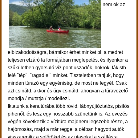
nem ok az
elbizakodottságra, bármikor érhet minket pl. a medret
teljesen elzáró fa formájában meglepetés, és ilyenkor a
szűkületben gyorsuló víz pont uszadék, bokrok, fák stb.
felé "tép", "ragad el" minket. Tiszteletben tartjuk, hogy
minden túrázó egy egyéniség, de most ne legyél. Csak
azt csináld, akkor és úgy csináld, ahogyan a túravezető
mondja / mutatja / modellezi.
Iktatunk a kenutúrába több rövid,
lábnyújtóztatós, pisilős
pihenőt, és lesz egy hosszabb szünetünk is.
Az evezés
végén következik a vízitúra majdnem legszebb része, a
hajómosás, majd a már reggel a célban hagyott autók
visszarepítik a sofőröket és az utasokat a szállásra.