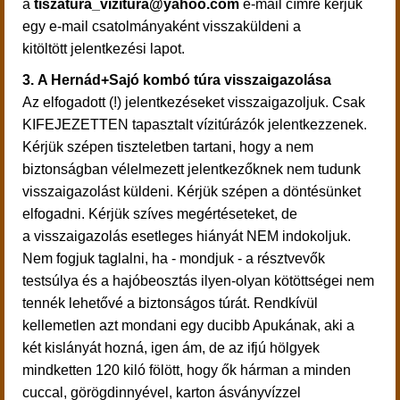
a
tiszatura_vizitura@yahoo.com
e-mail címre kérjük
egy e-mail csatolmányaként visszaküldeni a
kitöltött jelentkezési lapot.
3.
A Hernád+Sajó kombó túra visszaigazolása
Az elfogadott (!) jelentkezéseket visszaigazoljuk. Csak
KIFEJEZETTEN
tapasztalt vízitúrázók jelentkezzenek.
Kérjük szépen tiszteletben tartani, hogy a nem
biztonságban vélelmezett jelentkezőknek nem tudunk
visszaigazolást küldeni. Kérjük szépen a döntésünket
elfogadni. Kérjük szíves megértéseteket, de
a
visszaigazolás esetleges hiányát NEM indokoljuk.
Nem fogjuk taglalni, ha - mondjuk - a résztvevők
testsúlya és a hajóbeosztás ilyen-olyan kötöttségei
nem
tennék lehetővé a biztonságos túrát. Rendkívül
kellemetlen azt mondani egy ducibb Apukának, aki a
két kislányát hozná, igen ám, de az ifjú hölgyek
mindketten 120 kiló fölött, hogy ők hárman a minden
cuccal, görögdinnyével, karton ásványvízzel