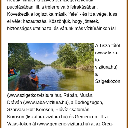
pucolásában, ill. a trélerre való felrakásában.
Következik a logisztika másik "fele" - és itt a vége, fuss
el véle: hazautazás. Köszönjük, hogy jöttetek,
biztonságos utat haza, és várunk más vízitúráinkon is!
A Tisza-tótól
(www.tisza-
to-
vizitura.hu)
a
Szigetközön
(www.szigetkozvizitura.hu), Rábán, Murán,
Dráván (www.raba-vizitura.hu), a Bodrogzugon,
Szarvasi-Holt-Körösön, Élővíz-csatornán,
Körösön (tiszatura-vizitura.hu) és Gemencen, ill. a
Vajas-fokon át (www.gemenc-vizitura.hu) át az Öreg-