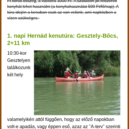
Ft körüli összeg, a vacsora 3000 Ft. A szálláson jól felszerelt
konyhát lehet használni (a konyhahasználat 500 Ft/fő/nap). A
túra idején a kenuban csak az van velünk, ami napközben a
vízen szükséges.
1. napi Hernád kenutúra: Gesztely-Bőcs,
2+
11 km
10:30-kor
Gesztelyen
találkozunk
két hely
valamelyikén attól függően, hogy az előző napokban
volt-e apadás, vagy éppen eső, azaz az "A-terv" szerinti