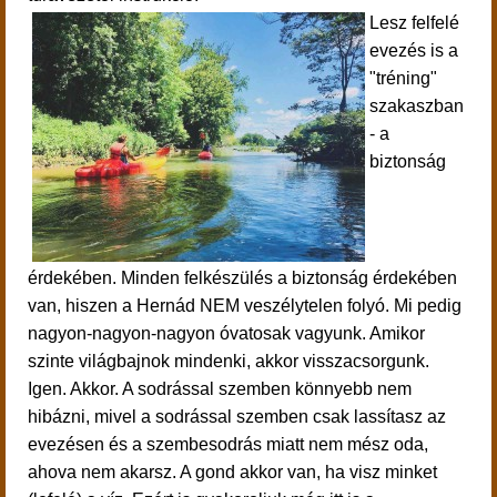
Lesz felfelé
evezés is a
"tréning"
szakaszban
- a
biztonság
érdekében.
Minden felkészülés a biztonság érdekében
van, hiszen a Hernád NEM veszélytelen folyó. Mi pedig
nagyon-nagyon-nagyon óvatosak vagyunk. Amikor
szinte világbajnok mindenki, akkor visszacsorgunk.
Igen. Akkor. A sodrással szemben könnyebb nem
hibázni, mivel a sodrással szemben csak lassítasz az
evezésen és a szembesodrás miatt nem mész oda,
ahova nem akarsz. A gond akkor van, ha visz minket