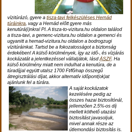
vízitúrázó,
gyere a
tisza-tavi felkészüléses Hernád
túráinkra
, vagy
a Hernád előtt gyere más
kenutúrá(i)nkra! Pl. A tisza-to-vizitura.hu oldalon találod
a tisza-tavi, a gemenc-vizitura.hu oldalon a gemenci és
ugyanitt a hernad-vizitura.hu oldalon a bodrogzugi
vízitúráinkat. Tartsd be a fokozatosságot a biztonság
érdekében!
A külső körülmények, így az idő-, és vízjárás
kockázatát a jelentkezéssel vállaljátok, lásd
ÁSZF
.
Ha
külső körülmény miatt nem indulhat a kenutúra, de a
túradíjjal együtt utalsz 1700 Ft/fő/nap összegű
átregisztrálási díjat, akkor alternatív időpont(ok)at
ajánlunk fel a túrára.
A saját kockázatok
kezelésére pedig az
összes hazai biztosítónál,
jellemzően 2.5%-os díj
mellett köthető utazási
biztosítást javasoljuk,
mivel annak része az
útlemondási biztosítás is.