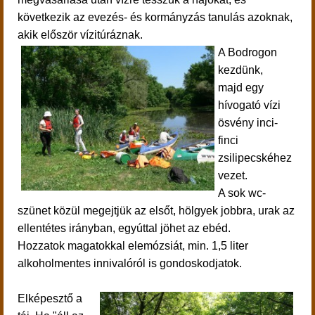
következik az
evezés- és kormányzás tanulás azoknak,
akik először vízitúráznak.
A Bodrogon
kezdünk,
majd
egy
hívogató vízi
ösvény inci-
finci
zsilipecskéhez
vezet.
A sok wc-
szünet közül megejtjük az elsőt, hölgyek jobbra, urak az
ellentétes irányban, egyúttal jöhet az ebéd.
Hozzatok magatokkal elemózsiát, min. 1,5 liter
alkoholmentes innivalóról is gondoskodjatok.
E
lképesztő a