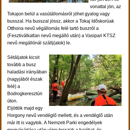
vonattal jön, az
Tokajon belül a vasútállomásról jöhet gyalog vagy
busszal. Ha busszal jössz, akkor a Tokaj Időskorúak
Otthona nevű végállomás felé tartó buszról a
(Fesztiválkatlan nevű megálló után) a Vasipari KTSZ
nevű megállónál szállj(atok) le.
Sétáljatok kicsit
tovább a busz
haladási irányában
(nagyjából észak
felé) a
Bodrogkeresztúri
úton.
Eljöttök majd egy
Horgony nevű vendéglő mellett, és a vendéglő után
már itt is vagytok. A Nemzeti Parki engedélyek
megvásárlása után
vízre tesszük a hajókat, és