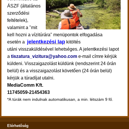
ÁSZF (általános
szerződési
feltételek),
valamint a "mit
kell hozni a vízitúrára" menüpontok elfogadása
jelentkezési lap
esetén a
kitöltés
utáni visszaküldésével lehetséges. A jelentkezési lapot
a
tiszatura_vizitura@yahoo.com
e-mail címre kérjük
küldeni.
Visszaigazolást küldünk (rendszerint 24 órán
belül) és a visszaigazolást követően (24 órán belül)
kérjük a túradíjat utalni.
MediaComm Kft.
11745059-21454363
*A túrák nem indulnak automatikusan, a min. létszám 9 fő.
Elérhetőség