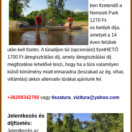
ben fizetendő a
Nemzeti Park
1270 Ft-
os belépti díja,
amelyet a 14
éven felüliek
után kell fizetni.
A túradíjon túl (opcionáis!) fizetHETŐ
1700 Ft átregisztrálási díj, amely átregisztrálási díj
megfizetése lehetővé teszi, hogy ha a túra valamilyen
külső körülmény miatt elmaradna (leszakad az ég, vihar,
villámlás) akkor alternatív túrákat ajánlunk fel.
+36209342760
vagy
tiszatura_vizitura@yahoo.com
Jelentkezés és
díjfizetés:
Jelentkezés
az