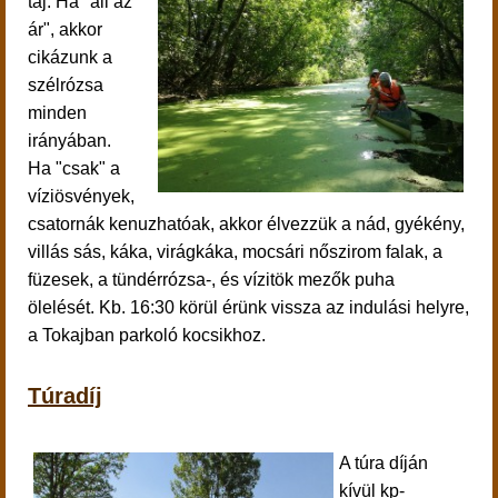
táj. Ha "áll az
ár", akkor
cikázunk a
szélrózsa
minden
irányában.
Ha "csak" a
víziösvények,
csatornák kenuzhatóak, akkor élvezzük a nád, gyékény,
villás sás, káka, virágkáka, mocsári nőszirom falak, a
füzesek, a tündérrózsa-, és vízitök mezők puha
ölelését.
Kb. 16:30 körül érünk vissza az indulási helyre,
a Tokajban parkoló kocsikhoz.
Túradíj
A túra díján
kívül kp-