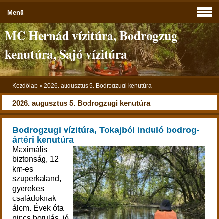
Menü
MC Hernád vízitúra, Bodrogzug
kenutúra, Sajó vízitúra
Kezdőlap
»
2026. augusztus 5. Bodrogzugi kenutúra
2026. augusztus 5. Bodrogzugi kenutúra
Bodrogzugi vízitúra, Tokajból induló bodrog-
ártéri kenutúra
Maximális
biztonság, 12
km-es
szuperkaland,
gyerekes
családoknak
álom. Évek óta
nincs borulás, jó