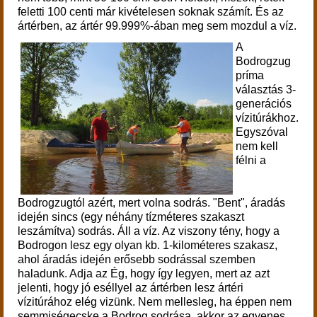
feletti 100 centi már kivételesen soknak számít. És az
ártérben, az ártér 99.999%-ában meg sem mozdul a víz.
A
Bodrogzug
príma
választás 3-
generációs
vízitúrákhoz.
Egyszóval
nem kell
félni a
Bodrogzugtól azért, mert volna sodrás. "Bent", áradás
idején sincs (egy néhány tízméteres szakaszt
leszámítva) sodrás. Áll a víz. Az viszony tény, hogy a
Bodrogon lesz egy olyan kb. 1-kilométeres szakasz,
ahol áradás idején erősebb sodrással szemben
haladunk. Adja az Ég, hogy így legyen, mert az azt
jelenti, hogy jó eséllyel az ártérben lesz ártéri
vízitúrához elég vizünk. Nem mellesleg, ha éppen nem
semmiségecske a Bodrog sodrása, akkor az egyenes