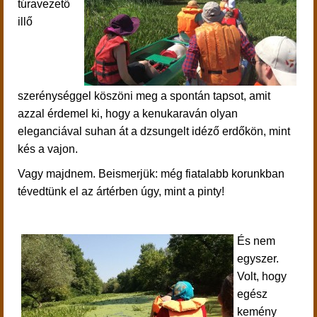
túravezető
illő
szerénységgel köszöni meg a spontán tapsot, amit
azzal érdemel ki, hogy a kenukaraván olyan
eleganciával suhan át a dzsungelt idéző erdőkön, mint
kés a vajon.
Vagy majdnem. Beismerjük: még fiatalabb korunkban
tévedtünk el az ártérben úgy, mint a pinty!
És nem
egyszer.
Volt, hogy
egész
kemény