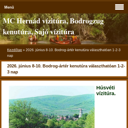
Menü
MC Hernád vízitúra, Bodrogzug
kenutúra, Sajó vízitúra
Kezdőlap
»
2026. június 8-10. Bodrog-ártér kenutúra választhatóan 1-2-3
nap
2026. június 8-10. Bodrog-ártér kenutúra választhatóan 1-2-
3 nap
Húsvéti
vízitúra.