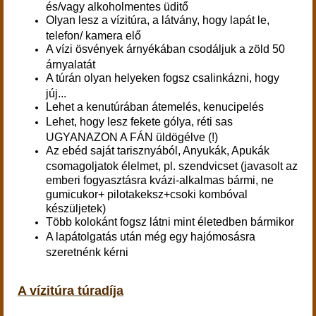
és/vagy alkoholmentes üditő
Olyan lesz a vízitúra, a látvány, hogy lapát le,
telefon/ kamera elő
A vízi ösvények árnyékában csodáljuk a zöld 50
árnyalatát
A túrán olyan helyeken fogsz csalinkázni, hogy
júj...
Lehet a kenutúrában átemelés, kenucipelés
Lehet, hogy lesz fekete gólya, réti sas
UGYANAZON A FÁN üldögélve (!)
Az ebéd saját tarisznyából, Anyukák, Apukák
csomagoljatok élelmet, pl. szendvicset (javasolt az
emberi fogyasztásra kvázi-alkalmas bármi, ne
gumicukor+ pilotakeksz+csoki kombóval
készüljetek)
Több kolokánt fogsz látni mint életedben bármikor
A lapátolgatás után még egy hajómosásra
szeretnénk kérni
A vízitúra túradíja