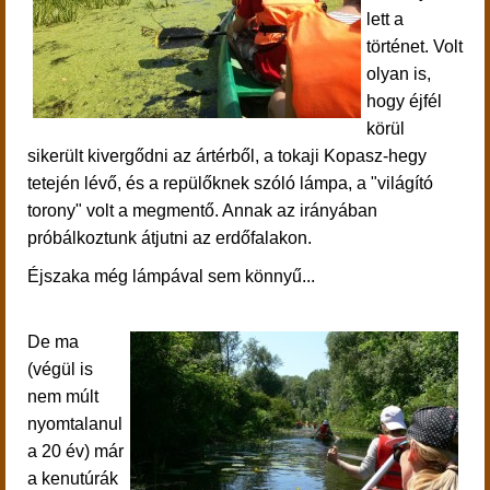
lett a
történet. Volt
olyan is,
hogy éjfél
körül
sikerült kivergődni az ártérből, a tokaji Kopasz-hegy
tetején lévő, és a repülőknek szóló lámpa, a "világító
torony" volt a megmentő. Annak az irányában
próbálkoztunk átjutni az erdőfalakon.
Éjszaka még lámpával sem könnyű...
De ma
(végül is
nem múlt
nyomtalanul
a 20 év) már
a kenutúrák