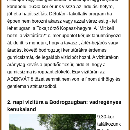
körülbelül 16:30-kor érünk vissza az indulási helyre,
jöhet a hajótisztítás. Délután - f
akultatív program ha
éppen nem borozni akarsz vagy azzal vársz estig - fel
lehet ugrani a Tokajt őrző Kopasz-hegyre. A "Mit kell
hozni a vízitúrára?" c. menüpontot kérjük tanulmányozd
át, de itt is mondjuk, hogy a tavaszi, ártér-bejárós vagy
áradást követő bodrogzugi kenutúrákra érdemes
gumicsizmát, de legalább vízicipőt hozni. A vízitúrákon
aránylag kevés a piperkőc ficsúr, hidd el, hogy a
gumicsizma is roppant előkelő. Egy vízitúrán az
ADEKVÁT öltözet semmit nem von le finom úrihölgy és
gentleman státuszodból.
2. napi vízitúra a Bodrogzugban: vadregényes
kenukaland
9:30-kor
találkozunk