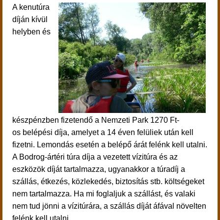
A kenutúra
díján kívül
helyben és
készpénzben fizetendő a Nemzeti Park 1270 Ft-
os belépési díja, amelyet a 14 éven felüliek után kell
fizetni. Lemondás esetén a belépő árát felénk kell utalni.
A Bodrog-ártéri túra díja a vezetett vízitúra és az
eszközök díját tartalmazza, ugyanakkor a túradíj a
szállás, étkezés, közlekedés, biztosítás stb. költségeket
nem tartalmazza. Ha mi foglaljuk a szállást, és valaki
nem tud jönni a vízitúrára, a szállás díját áfával növelten
felénk kell utalni.