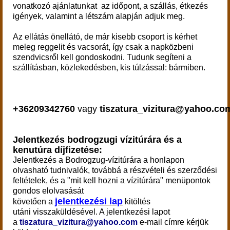
vonatkozó ajánlatunkat az időpont, a szállás, étkezés
igények, valamint a létszám alapján adjuk meg.
Az ellátás önellátó, de már kisebb csoport is kérhet
meleg reggelit és vacsorát, így csak a napközbeni
szendvicsről kell gondoskodni. Tudunk segíteni a
szállításban, közlekedésben, kis túlzással: bármiben.
+36209342760
vagy
tiszatura_vizitura@yahoo.co
Jelentkezés bodrogzugi vízitúrára és a
kenutúra díjfizetése:
Jelentkezés a Bodrogzug-vízitúrára
a honlapon
olvasható tudnivalók, továbbá a részvételi és szerződési
feltételek, és a "mit kell hozni a vízitúrára" menüpontok
gondos elolvasását
jelentkezési lap
követően a
kitöltés
utáni visszaküldésével. A jelentkezési lapot
a
tiszatura_vizitura@yahoo.com
e-mail címre kérjük