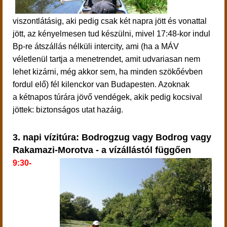
viszontlátásig, aki pedig csak két napra jött és vonattal
jött, az kényelmesen tud készülni, mivel 17:48-kor indul
Bp-re átszállás nélküli intercity, ami (ha a MÁV
véletlenül tartja a menetrendet, amit udvariasan nem
lehet kizárni, még akkor sem, ha minden szökőévben
fordul elő) fél kilenckor van Budapesten. Azoknak
a kétnapos túrára jövő vendégek, akik pedig k
ocsival
jöttek: biztonságos utat hazáig.
3. napi
vízitúra: Bodrogzug vagy Bodrog vagy
Rakamazi-Morotva - a vízállástól függően
9:30-