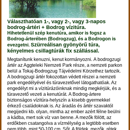
Választhatóan 1-, vagy 2-, vagy 3-napos
bodrog-ártéri + Bodrog vízitúra.
Hihetetlenül szép kenutúra, amikor is fogsz a
Bodrog-árterében (Bodrogzug), és a Bodrogon is
Szürreálisan gyönyörű túra,
evezgetni.
kényelmes csillagtúrák fix szállással.
Megtanítunk kenuzni, kenut kormányozni.
A bodrogzugi
ártér az Aggteleki Nemzeti Park része, a nemzeti parkon
belül a Tokaj-Bodrogzug Tájvédelmi Körzethez tartozik.
A bodrogzugi ártér fokozottan védett részei a nemzeti
park engedélyével és túravezetővel látogathatóak. Az
engedélyt mi a vízitúrázóinknak mindig megkérjük, és a
túravezető vezeti a kenutúrát.
A Bodrog-ártere
biztonságos vízitúra-helyszín a kisebb gyermekkel
érkező családoknak is. Az áradás és ártér szavaktól
megijedni kb. olyan, mintha az ember azért félne beülni
a kádba, mert sok víz van benne. A mezők fölött, az
erdőkben csatangolva a vízmélység a legtöbb esetben
nem több, mint 50-100 cm. Sőt. A földek, mezők, rétek