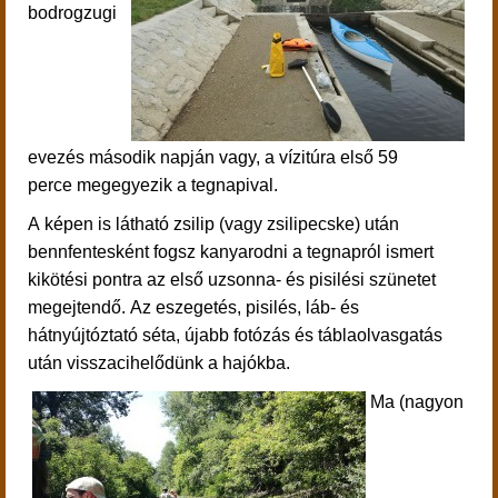
bodrogzugi
evezés második napján vagy, a vízitúra első 59
perce megegyezik a tegnapival.
A képen is látható zsilip (vagy zsilipecske) után
bennfentesként fogsz kanyarodni a tegnapról ismert
kikötési pontra az első uzsonna- és pisilési szünetet
megejtendő.
Az eszegetés, pisilés, láb- és
hátnyújtóztató séta, újabb fotózás és táblaolvasgatás
után visszacihelődünk a hajókba.
Ma (nagyon