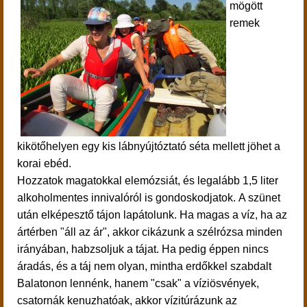
mögött
remek
kikötőhelyen egy kis lábnyújtóztató séta mellett jöhet a
korai ebéd.
Hozzatok magatokkal elemózsiát, és legalább 1,5 liter
alkoholmentes innivalóról is gondoskodjatok.
A szünet
után elképesztő tájon lapátolunk. Ha magas a víz, ha az
ártérben "áll az ár", akkor cikázunk a szélrózsa minden
irányában, habzsoljuk a tájat. Ha pedig éppen nincs
áradás, és a táj nem olyan, mintha erdőkkel szabdalt
Balatonon lennénk, hanem "csak" a víziösvények,
csatornák kenuzhatóak, akkor vízitúrázunk az