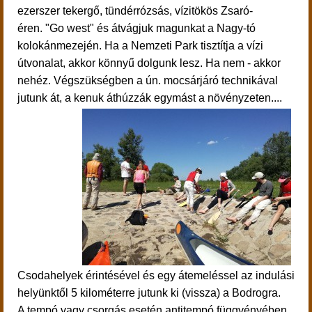
ezerszer tekergő, tündérrózsás, vízitökös Zsaró-
éren. "Go west" és átvágjuk magunkat a Nagy-tó
kolokánmezején. Ha a Nemzeti Park tisztítja a vízi
útvonalat, akkor könnyű dolgunk lesz. Ha nem - akkor
nehéz. Végszükségben a
ún. mocsárjáró technikával
jutunk át, a kenuk áthúzzák egymást a növényzeten....
Csodahelyek érintésével és egy átemeléssel az indulási
helyünktől 5 kilométerre jutunk ki (vissza) a Bodrogra.
A tempó vagy csorgás esetén antitempó függvényében