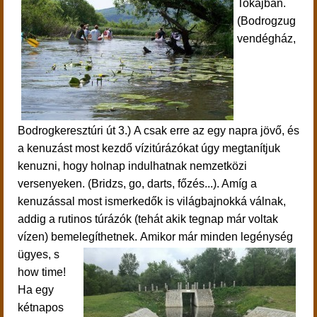
Tokajban.
(Bodrogzug
vendégház,
Bodrogkeresztúri út 3.)
A csak erre az egy napra jövő, és
a kenuzást most kezdő vízitúrázókat úgy megtanítjuk
kenuzni, hogy holnap indulhatnak nemzetközi
versenyeken. (Bridzs, go, darts, főzés...). Amíg a
kenuzással most ismerkedők is világbajnokká válnak,
addig a rutinos túrázók (tehát akik tegnap már voltak
vízen) bemelegíthetnek. Amikor már minden legénység
ügyes, s
how time!
Ha egy
kétnapos