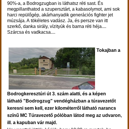
90%-a, a Bodrogzugban is láthatsz réti sast. És
megpillanthatod a szupersztárt, a kabasolymot, ami sok
harci repülőgép, akárhanyadik generációs fighter jet
múzsája. A tökéletes vadász. Ja, és persze van itt
szerkő, danka sirály, vízityúk és barna réti héja....
Szárcsa és vadkacsa....
Tokajban a
Bodrogkeresztúri út 3. szám alatti, és a képen
látható "Bodrogzug" vendégházban a túravezetőt
keresni sem kell, ezer kilométerről látható narancs
színű MC Túravezető pólóban látod meg az udvaron,
ill. a kapuban vár majd.