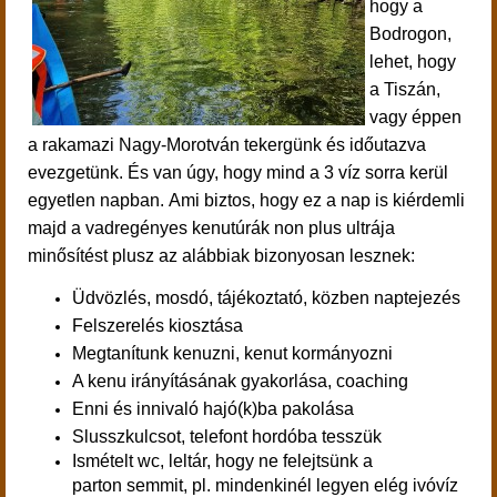
hogy a
Bodrogon,
lehet, hogy
a Tiszán,
vagy éppen
a rakamazi Nagy-Morotván tekergünk és időutazva
evezgetünk. És van úgy, hogy mind a 3 víz sorra kerül
egyetlen napban. Ami biztos, hogy ez a nap is kiérdemli
majd a vadregényes kenutúrák non plus ultrája
minősítést plusz az alábbiak bizonyosan lesznek:
Üdvözlés, mosdó, tájékoztató, közben naptejezés
Felszerelés kiosztása
Megtanítunk kenuzni, kenut kormányozni
A kenu irányításának gyakorlása, coaching
Enni és innivaló hajó(k)ba pakolása
Slusszkulcsot, telefont hordóba tesszük
Ismételt wc, leltár, hogy ne felejtsünk a
parton semmit, pl. mindenkinél legyen elég ivóvíz