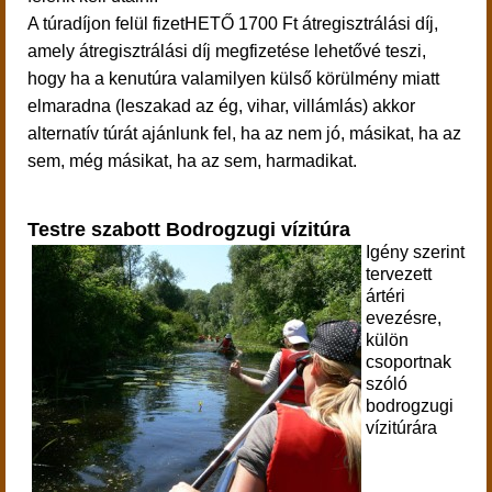
A túradíjon felül fizetHETŐ 1700 Ft átregisztrálási díj,
amely átregisztrálási díj megfizetése lehetővé teszi,
hogy ha a kenutúra valamilyen külső körülmény miatt
elmaradna (leszakad az ég, vihar, villámlás) akkor
alternatív túrát ajánlunk fel, ha az nem jó, másikat, ha az
sem, még másikat, ha az sem, harmadikat.
Testre szabott Bodrogzugi vízitúra
Igény szerint
tervezett
ártéri
evezésre,
külön
csoportnak
szóló
bodrogzugi
vízitúrára