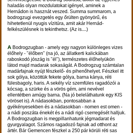
haladás olyan mozdulatokat igényel, aminek a
Hernádon is hasznát veszed. Summa summarom, a
bodrogzugi evezgetés egy őrülten gyönyörű, és
hihetetlenül nyugis vízitúra, amit akár Hernád-
felkészülésnek is tekinthetsz. (Az is....)
A
Bodrogzugban - amely egy nagyon különleges vizes
élőhely - "élőben" (na jó, az állatkerti kalickában
raboskodó jószág is "él"), természetes élőhelyükön
látod majd madarak sokaságát. A Bodrogzug számtalan
madárfajnak nyújt fészkelő- és pihenőhelyet. Fészkel itt
sok gólya, közöttük fekete gólya, barna kánya, réti
fülesbagoly, haris. A sekély víz szemfüles ragadózói a
kócsag, a szürke és a vörös gém, ami nevével
ellentétben amúgy barna. (Na jó beleláthatunk egy KIS
vöröset is). A nádasokban, pontosabban a
gyékényesekben és a nádasokban - nomen est omen -
a nádi poszáta énekét és a nádi rigó cserregését halljuk.
A Bodrogzugban is megpillanhatunk jégmadarat és
gyurgyalagot. Számos ragadozó fajnak ad otthont az
ártér. Bár Gemencen fészkel a 250 pár körüli réti sas