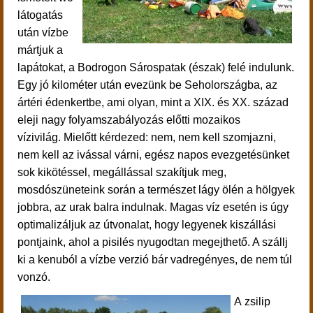
látogatás
után vízbe
mártjuk a
lapátokat, a Bodrogon Sárospatak (észak) felé indulunk.
E
gy jó kilométer után evezünk be Seholországba, az
ártéri édenkertbe, ami olyan, mint a XIX. és XX. század
eleji nagy folyamszabályozás előtti mozaikos
vízivilág.
Mielőtt kérdezed: nem, nem kell szomjazni,
nem kell az ivással várni, egész napos evezgetésünket
sok kikötéssel, megállással szakítjuk meg,
mosdószüneteink során a természet lágy ölén a hölgyek
jobbra, az urak balra indulnak. Magas víz esetén is úgy
optimalizáljuk az útvonalat, hogy legyenek kiszállási
pontjaink, ahol a pisilés nyugodtan megejthető. A szállj
ki a kenuból a vízbe verzió bár vadregényes, de nem túl
vonzó.
A zsilip