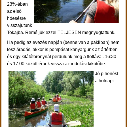
23%-ában
az első
hóesésre
visszajutunk
Tokajba. Reméljük ezzel TELJESEN megnyugtattunk.
Ha pedig az evezés napján (benne van a pakliban) nem
lesz áradás, akkor is pompásat kanyargunk az ártérben
és egy kilátótoronynál perdülünk meg a flottával. 16:30
és 17:00 között érünk vissza az indulási kikötőbe.
Jó pihenést
a holnapi