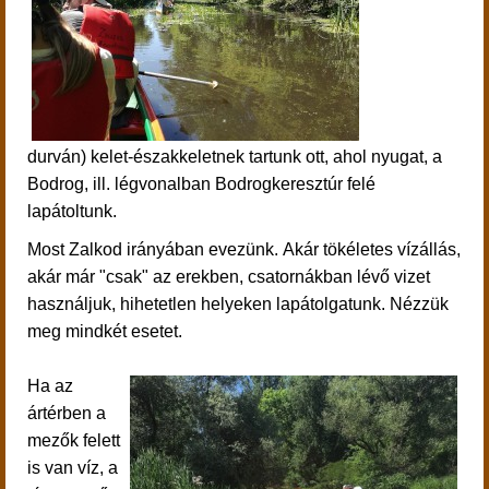
durván)
kelet-északkeletnek tartunk ott, ahol nyugat, a
Bodrog, ill. légvonalban Bodrogkeresztúr felé
lapátoltunk.
Most Zalkod irányában evezünk. Akár tökéletes vízállás,
akár már "csak" az erekben, csatornákban lévő vizet
használjuk, hihetetlen helyeken lapátolgatunk.
Nézzük
meg mindkét esetet.
Ha az
ártérben a
mezők felett
is van víz, a