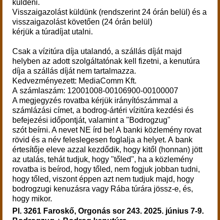
küldeni.
Visszaigazolást küldünk (rendszerint 24 órán belül) és a
visszaigazolást követően (24 órán belül)
kérjük a túradíjat utalni.
Csak a vízitúra díja utalandó, a szállás díját majd
helyben az adott szolgáltatónak kell fizetni, a kenutúra
díja a szállás díját nem tartalmazza.
Kedvezményezett: MediaComm Kft.
A számlaszám: 12001008-00106900-00100007
A megjegyzés rovatba kérjük irányítószámmal a
számlázási címet, a bodrog-ártéri vízitúra kezdési és
befejezési időpontját, valamint a "Bodrogzug"
szót beírni. A nevet NE írd be! A banki közlemény rovat
rövid és a név feleslegesen foglalja a helyet. A bank
értesítője eleve azzal kezdődik, hogy kitől (honnan) jött
az utalás, tehát tudjuk, hogy "tőled", ha a közlemény
rovatba is beírod, hogy tőled, nem fogjuk jobban tudni,
hogy tőled, viszont éppen azt nem tudjuk majd, hogy
bodrogzugi kenuzásra vagy Rába túrára jössz-e, és,
hogy mikor.
Pl.
3261 Faroskő, Orgonás sor 24
3. 2025. június 7-9.