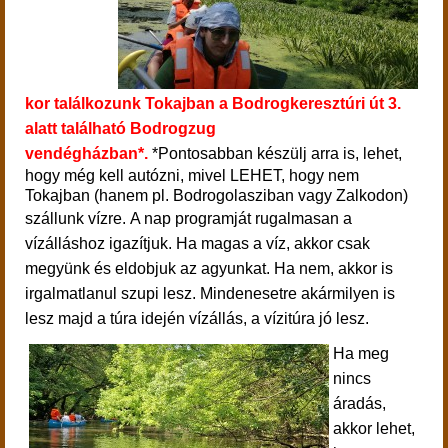
kor
találkozunk Tokajban a Bodrogkeresztúri út 3.
alatt található Bodrogzug
vendégházban*.
*Pontosabban készülj arra is, lehet,
hogy még kell autózni, mivel LEHET, hogy nem
Tokajban (hanem pl. Bodrogolasziban vagy Zalkodon)
szállunk vízre.
A nap programját rugalmasan a
vízálláshoz igazítjuk. Ha magas a víz, akkor csak
megyünk és eldobjuk az agyunkat. Ha nem, akkor is
irgalmatlanul szupi lesz. Mindenesetre akármilyen is
lesz majd a túra idején vízállás, a vízitúra jó lesz.
Ha meg
nincs
áradás,
akkor lehet,