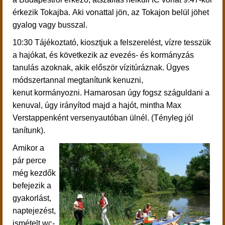
érkezik Tokajba. Aki vonattal jön, az Tokajon belül jöhet
gyalog vagy busszal.
10:30
Tájékoztató, kiosztjuk a felszerelést, vízre tesszük
a hajókat, és következik az
evezés- és kormányzás
tanulás azoknak, akik először vízitúráznak.
Ügyes
módszertannal megtanítunk kenuzni,
kenut kormányozni. Hamarosan úgy fogsz száguldani a
kenuval, úgy irányítod majd a hajót, mintha Max
Verstappenként versenyautóban ülnél. (Tényleg jól
tanítunk).
Amikor a
pár perce
még kezdők
befejezik a
gyakorlást,
naptejezést,
ismételt wc-