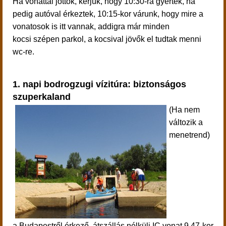
Ha vonattal jöttök, kérjük, hogy 10:30-ra gyertek, ha
pedig autóval érkeztek, 10:15-kor várunk, hogy mire a
vonatosok is itt vannak, addigra már minden
kocsi szépen parkol, a kocsival jövők el tudtak menni
wc-re.
1. napi bodrogzugi vízitúra: biztonságos
szuperkaland
(Ha nem
változik a
menetrend)
a Budapestről érkező, átszállás nélküli IC vonat 9.47-kor