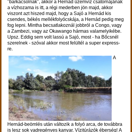
"barkácsolnak", akkor a Hernád üzemvíz csatornájának
a vízhozama is itt, a régi mederben jön majd, akkor
viszont azt hiszed majd, hogy a Sajó a Hernád kis
csendes, békés mellékfolyócskája, a Hernád pedig meg
fog lepni. Mintha becsatlakoznál jobbról a Congo, vagy
a Zambezi, vagy az Okawango hármas valamelyikébe.
Upsz. Eddig sem volt lassú a Sajó, most - ha Bőcsnél
szerelnek - szóval akkor most felültél a super express-
re.
A
Hernád-beömlés után változik a folyó arca, de továbbra
is lesz sok vadregényes kanyar. Vízitúrázók éberség! A