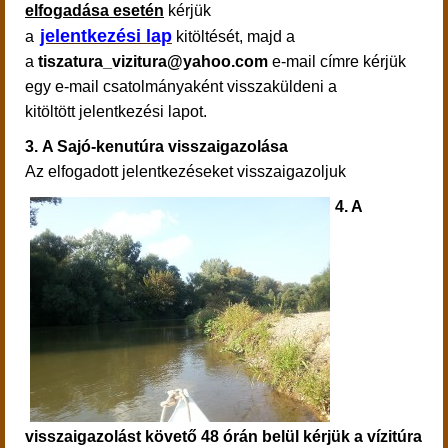
elfogadása esetén
kérjük
jelentkezési lap
a
kitöltését, majd a
a
tiszatura_vizitura@yahoo.com
e-mail címre kérjük
egy e-mail csatolmányaként visszaküldeni a
kitöltött jelentkezési lapot.
3.
A Sajó-kenutúra visszaigazolása
Az elfogadott jelentkezéseket visszaigazoljuk
4. A
visszaigazolást követő 48 órán belül kérjük a vízitúra