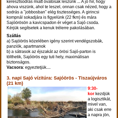
keresztsodrás miatt óvatosak
leszünk
... A jó hír, hogy
ahova viszünk, ahol te leszel, onnan csak nézed, hogy a
sodrás a "jobbosban" elég tisztességes. A girincsi
kompnál sokadjára is figyelünk (22 fkm) és mára
Sajóörösön a kavicspadon ér véget a Sajó csoda.
Kérjük segítsetek a kenuk trélerre pakolásában.
Szállás
a) Sajóörös közelében igény szerint vendégszobák,
panziók, apartmanok
b) a sátrasok az éjszakát az örösi Sajó-parton is
tölthetik, Sajóörös egy tuti hely, maximálisan
biztonságos.
Vacsora
: egyeztetjük....
3. napi Sajó vízitúra:
Sajóörös - Tiszaújváros
(21 km)
9:30-
kor
kezdjük
a logisztikát,
mivel van,
aki csak erre
a napra jön,