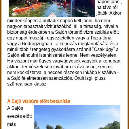
napon jönni,
ha távolról
jöttök. Akkor
mindenképpen a nulladik napon kell jönni, ha nem
nagyon tapasztalt vízitúrázókból áll a társaság, mivel a
biztonság érdekében a Sajón történő vízre szállás előtt
egy napot muszáj - egyeztetetten vagy a Tisza-tónál
vagy a Bodrogzugban - a kenuzás megtanulására és a
minél több / rengeteg gyakorlásra szánni! "Csak úgy" a
Sajón elindulni Istenkísértés lenne. Nem veszélytelen.
Ha viszont már ügyes vagy/ügyesek vagytok a kenuban,
akkor - természetesen továbbra is óvatosan, semmit
nem kockáztatva, a necces részeken inkább kiszállva -
a Sajó félelmetesen szenzációs. Őrült izgi, plusz
szürreálisan klassz.
A Sajó vízitúra előtt betanítás
A Sajós
evezés előtt
más