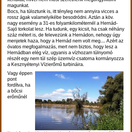
magunkat.
Bocs, ha túloztunk is, itt tényleg nem annyira vicces a
rossz ágak valamelyikébe besodródni. Aztán a köv.
nagy esemény a 31-es folyamkilométernél a Hernád-
Sajó torkolat lesz. Ha tudunk, egy kicsit, ha csak néhány
száz métert is, de felevezünk a Hernádon, nehogy úgy
menjetek haza, hogy a Hernád nem volt meg.... Azért az
óvatos megfogalmazás, mert nem biztos, hogy lesz a
Hernádban elég víz, ugyanis a vízhozam túlnyomó
részét egy nem túl szép üzemvíz-csatorna kormányozza
a Kesznyétenyi Vízierőmű turbináira.
Vagy éppen
pont
fordítva, ha
a bőcsi
erőműnél