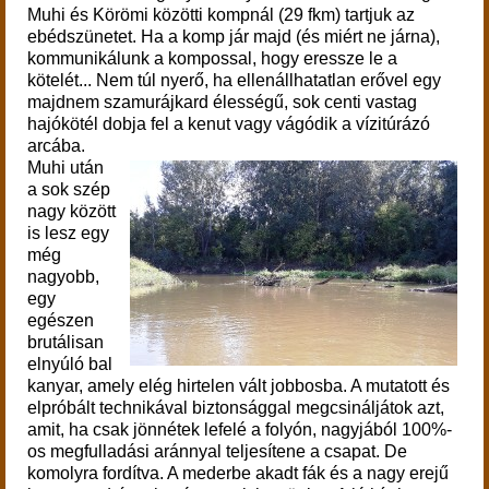
Muhi és Körömi közötti kompnál (29 fkm) tartjuk az
ebédszünetet.
Ha a komp jár majd (és miért ne járna),
kommunikálunk a kompossal, hogy eressze le a
kötelét...
Nem túl nyerő, ha ellenállhatatlan erővel egy
majdnem szamurájkard élességű, sok centi vastag
hajókötél dobja fel a kenut vagy vágódik a vízitúrázó
arcába.
Muhi után
a sok szép
nagy között
is lesz egy
még
nagyobb,
egy
egészen
brutálisan
elnyúló bal
kanyar, amely elég hirtelen vált jobbosba. A mutatott és
elpróbált technikával biztonsággal megcsináljátok azt,
amit, ha csak jönnétek lefelé a folyón, nagyjából 100%-
os megfulladási aránnyal teljesítene a csapat. De
komolyra fordítva. A mederbe akadt fák és a nagy erejű