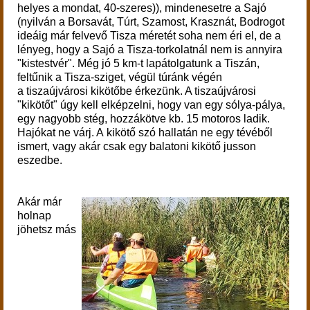
helyes a mondat, 40-szeres)), mindenesetre a Sajó
(nyilván a Borsavát, Túrt, Szamost, Krasznát, Bodrogot
ideáig már felvevő Tisza méretét soha nem éri el, de a
lényeg, hogy a Sajó a Tisza-torkolatnál nem is annyira
"kistestvér". Még jó 5 km-t lapátolgatunk a Tiszán,
feltűnik a Tisza-sziget, végül túránk végén
a tiszaújvárosi kikötőbe érkezünk. A tiszaújvárosi
"kikötőt" úgy kell elképzelni, hogy van egy sólya-pálya,
egy nagyobb stég, hozzákötve kb. 15 motoros ladik.
Hajókat ne várj. A kikötő szó hallatán ne egy tévéből
ismert, vagy akár csak egy balatoni kikötő jusson
eszedbe.
Akár már
holnap
jöhetsz más