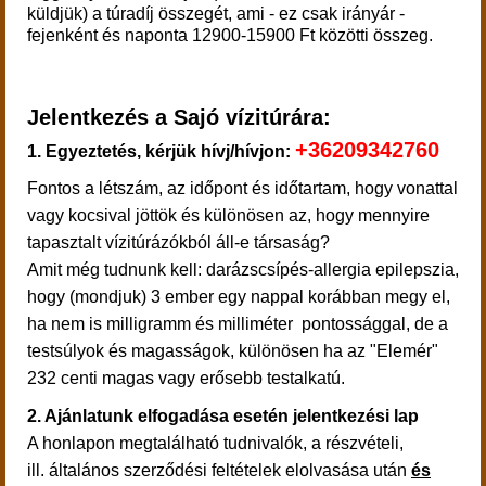
küldjük) a túradíj összegét, ami - ez csak irányár -
fejenként és naponta 12900-15900 Ft közötti összeg.
Jelentkezés a Sajó vízitúrára:
+36209342760
1. Egyeztetés, kérjük hívj/hívjon:
​
Fontos a létszám, az időpont és időtartam, hogy vonattal
vagy kocsival jöttök és különösen az, hogy mennyire
tapasztalt vízitúrázókból áll-e társaság?
Amit még tudnunk kell: darázscsípés-allergia epilepszia,
hogy (mondjuk) 3 ember egy nappal korábban megy el,
ha nem is milligramm és milliméter pontossággal, de a
testsúlyok és magasságok, különösen ha az "Elemér"
232 centi magas vagy erősebb testalkatú.
2. Ajánlatunk elfogadása esetén jelentkezési lap
A honlapon megtalálható tudnivalók, a részvételi,
ill. általános szerződési feltételek elolvasása után
és