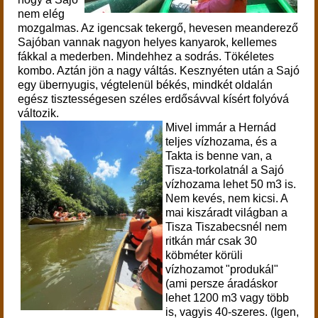
nem elég
mozgalmas. Az igencsak tekergő, hevesen meanderező
Sajóban vannak nagyon helyes kanyarok, kellemes
fákkal a mederben. Mindehhez a sodrás. Tökéletes
kombo. Aztán jön a nagy váltás. Kesznyéten után a Sajó
egy übernyugis, végtelenül békés, mindkét oldalán
egész tisztességesen széles erdősávval kísért folyóvá
változik.
Mivel immár a Hernád
teljes vízhozama, és a
Takta is benne van, a
Tisza-torkolatnál a Sajó
vízhozama lehet 50 m3 is.
Nem kevés, nem kicsi. A
mai kiszáradt világban a
Tisza Tiszabecsnél nem
ritkán már csak 30
köbméter körüli
vízhozamot "produkál"
(ami persze áradáskor
lehet 1200 m3 vagy több
is, vagyis 40-szeres. (Igen,