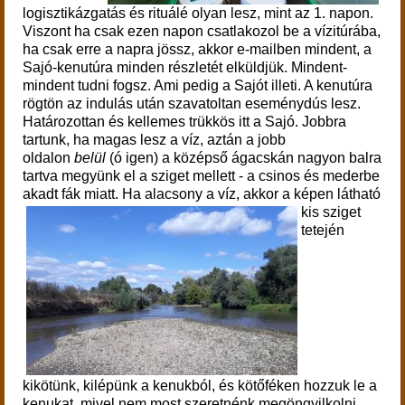
logisztikázgatás és rituálé olyan lesz, mint az 1. napon.
Viszont ha csak ezen napon csatlakozol be a vízitúrába,
ha csak erre a napra jössz, akkor e-mailben mindent, a
Sajó-kenutúra minden részletét elküldjük. Mindent-
mindent tudni fogsz. Ami pedig a Sajót illeti. A kenutúra
rögtön az indulás után szavatoltan eseménydús lesz.
Határozottan és kellemes trükkös itt a Sajó. Jobbra
tartunk, ha magas lesz a víz, aztán a jobb
oldalon
belül
(ó igen) a középső ágacskán nagyon balra
tartva megyünk el a sziget mellett - a csinos és mederbe
akadt fák miatt.
Ha alacsony a víz, akkor a képen látható
kis sziget
tetején
kikötünk, kilépünk a kenukból, és kötőféken hozzuk le a
kenukat, mivel nem most szeretnénk megöngyilkolni