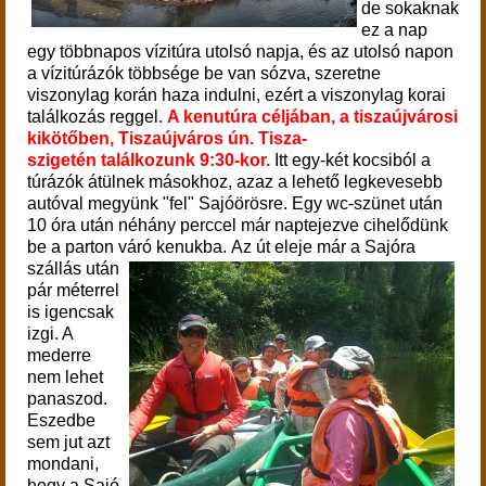
de sokaknak
ez a nap
egy többnapos vízitúra utolsó napja, és az utolsó napon
a vízitúrázók többsége be van sózva, szeretne
viszonylag korán haza indulni, ezért a viszonylag korai
találkozás reggel.
A kenutúra céljában, a tiszaújvárosi
kikötőben, Tiszaújváros ún. Tisza-
szigetén találkozunk 9:30-kor.
Itt egy-két kocsiból a
túrázók átülnek másokhoz, azaz a lehető legkevesebb
autóval megyünk "fel" Sajóörösre. Egy wc-szünet után
10 óra után néhány perccel már naptejezve cihelődünk
be a parton váró kenukba.
A
z út eleje
már a Sajóra
szállás után
pár méterrel
is igencsak
izgi. A
mederre
nem lehet
panaszod.
Eszedbe
sem jut azt
mondani,
hogy a Sajó