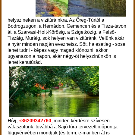
helyszíneken a vízitúráinkra. Az Öreg-Túrtól a
Bodrogzugon, a Hernádon, Gemencen és a Tisza-tavon
át, a Szarvasi-Holt-Körösig, a Szigetközig, a Felső-
Tiszáig, Muráig, sok helyen van vízitúránk. Velünk akár
a nyár minden napján evezhetsz. Sőt, ha esetleg - sose
lehet tudni - képes vagy magad klónozni, akkor
ugyanazon a napon, akár négy-öt helyszínünkön is
lehet kenutúrád.
Hívj,
+36209342760
,
minden kérdésre szívesen
válaszolunk, továbbá a Sajó túra tervezett időpontja
függvényében mondjuk (és term. e-mailben át is