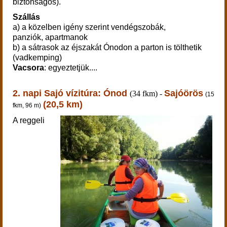
biztonságos).
Szállás
a) a közelben igény szerint vendégszobák,
panziók, apartmanok
b) a sátrasok az éjszakát Ónodon a parton is tölthetik
(vadkemping)
Vacsora
: egyeztetjük....
2. napi Sajó vízitúra:
Ónod
Sajóörös
(34 fkm) -
(15
(20,5 km)
fkm, 96 m)
A reggeli