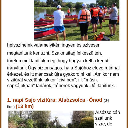
helyszíneink valamelyikén ingyen és szívesen
megtanítunk kenuzni.
Szakmailag felkészülten,
türelemmel tanítjuk meg, hogy hogyan kell a kenut
irányítani. Ú
gy biztonságos, ha a Sajóhoz eleve rutinnal
érkezel, és itt már csak újra gyakorolni kell. Amikor nem
vízitúrát vezetünk, akkor "civilben", ill. "másik
sapkáinkban" t
anárok, trénerek vagyunk. Jól tanítunk.
1. napi Sajó vízitúra:
Alsózsolca
Ónod
-
(34
(13 km)
fkm)
Alsózsolcán
szállunk
vízre, de