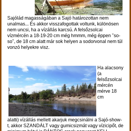
Sajólád magasságában a Sajó határozottan nem
unalmas... És akkor visszafogottak voltunk, különösen
nem uncsi, ha a vízállás karcsú. A felsőzsolcai
vízmércén a 18-19-20 cm még hmmm, még éppen "so-
so", de 18 cm alatt már sok helyen a sodorvonal nem túl
vonzó helyekre visz.
Ha alacsony
(a
felsőzsolcai
mércén
mérve 18
cm
alatti) vízállás mellett akarjuk megcsinálni a Sajó-show-
t, akkor SZANDÁLT vagy gumicsizmát vagy vízicipőt, de