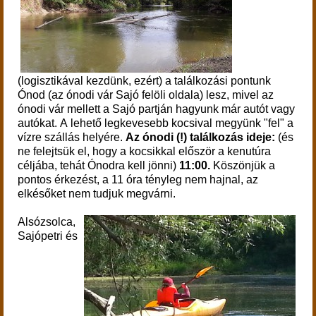
(logisztikával kezdünk, ezért) a találkozási pontunk
Ónod (az ónodi vár Sajó felöli oldala) lesz, mivel az
ónodi vár mellett a Sajó partján hagyunk már autót vagy
autókat.
A lehető legkevesebb kocsival megyünk "fel" a
vízre szállás helyére.
Az ónodi (!) találkozás ideje:
(és
ne felejtsük el, hogy a kocsikkal először a kenutúra
céljába, tehát Ónodra kell jönni)
11:00.
Köszönjük a
pontos érkezést, a 11 óra tényleg nem hajnal, az
elkésőket nem tudjuk megvárni.
Alsózsolca,
Sajópetri és