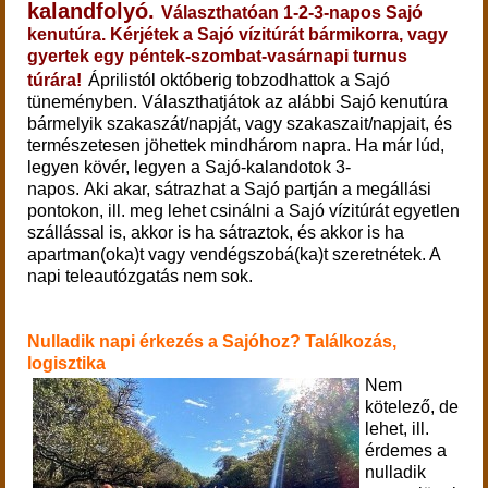
kalandfolyó.
Választhatóan 1-2-3-napos Sajó
kenutúra.
Kérjétek a Sajó vízitúrát bármikorra, vagy
gyertek egy péntek-szombat-vasárnapi turnus
túrára!
Áprilistól októberig tobzodhattok a Sajó
tüneményben. Választhatjátok az alábbi Sajó kenutúra
bármelyik szakaszát/napját, vagy szakaszait/napjait, és
természetesen jöhettek mindhárom napra. Ha már lúd,
legyen kövér, legyen a Sajó-kalandotok 3-
napos. Aki akar, sátrazhat a Sajó partján a megállási
pontokon, ill. meg lehet csinálni a Sajó vízitúrát egyetlen
szállással is, akkor is ha sátraztok, és akkor is ha
apartman(oka)t vagy vendégszobá(ka)t szeretnétek. A
napi teleautózgatás nem sok.
Nulladik napi érkezés a Sajóhoz? Találkozás,
logisztika
Nem
kötelező, de
lehet, ill.
érdemes a
nulladik