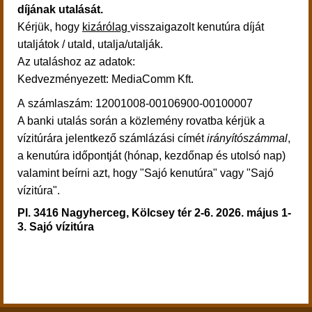
díjának utalását.
Kérjük, hogy
kizárólag
visszaigazolt kenutúra díját
utaljátok / utald, utalja/utalják.
Az utaláshoz az adatok:
Kedvezmé
nyezett: MediaComm Kft.
A számlaszám: 12001008-00106900-00100007
A banki utalás során a közlemény rovatba kérjük a
vízitúrára jelentkező számlázási címét
irányítószámmal
,
a kenutúra időpontját (hónap, kezdőnap és utolsó nap)
valamint
beírni azt, hogy "Sajó kenutúra" vagy "Sajó
vízitúra".
Pl.
3416 Nagyherceg, Kölcsey tér 2-6. 2026.
május 1-
3.
Sajó vízitúra