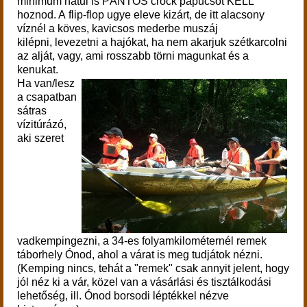
minimum hátul is PÁNTOS crock papucsot KELL
hoznod. A flip-flop ugye eleve kizárt, de itt alacsony
víznél a köves, kavicsos mederbe muszáj
kilépni, levezetni a hajókat, ha nem akarjuk szétkarcolni
az alját, vagy, ami rosszabb törni magunkat és a
kenukat.
Ha van/lesz
a csapatban
sátras
vízitúrázó,
aki szeret
vadkempingezni, a 34-es folyamkilométernél remek
táborhely Ónod, ahol a várat is meg tudjátok nézni.
(Kemping nincs, tehát a "remek" csak annyit jelent, hogy
jól néz ki a vár, közel van a vásárlási és tisztálkodási
lehetőség, ill. Ónod borsodi léptékkel nézve