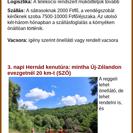
Logisztika:
A telekocsi rendszert működtetjük tovább
Szállás:
A sátrasoknak 2000 Ft/fő, a vendégszobát
kérőknek szoba 7500-10000 Ft/fő/éjszaka. Az utolsó
két-három hónapban a szállásfoglalás a környéken
önállóan történik.
Vacsora:
igény szerint önellátó vagy rendelt vacsora
3. napi Hernád kenutúra: mintha Új-Zélandon
evezgetnél 20 km-t (SZÓ)
A reggeli
lehet
önellátó, de
lehet
rendelni is,
és