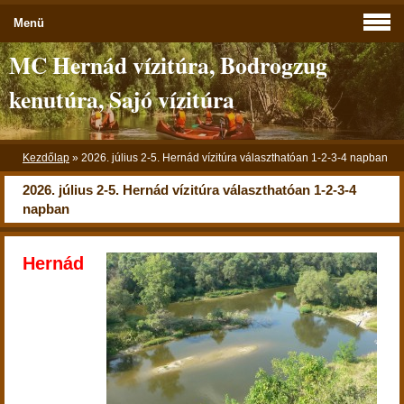
Menü
MC Hernád vízitúra, Bodrogzug
kenutúra, Sajó vízitúra
Kezdőlap
»
2026. július 2-5. Hernád vízitúra választhatóan 1-2-3-4 napban
2026. július 2-5. Hernád vízitúra választhatóan 1-2-3-4
napban
Hernád