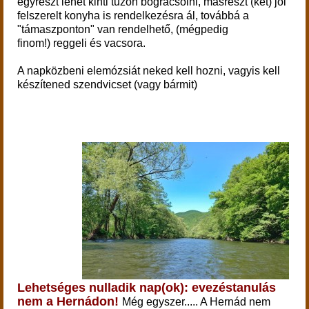
egyrészt lehet kinti tűzön bográcsolni, másrészt (két) jól
felszerelt konyha is rendelkezésra ál, továbbá a
"támaszponton" van rendelhető, (mégpedig
finom!) reggeli és vacsora.
A napközbeni elemózsiát neked kell hozni, vagyis kell
készítened szendvicset (vagy bármit)
Lehetséges nulladik nap(ok): evezéstanulás
nem a Hernádon!
Még egyszer..... A Hernád nem