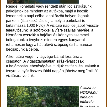
Reggeli (önellátó vagy rendelt) után logisztikázunk,
pakoljatok be mindent az autókba, majd a
kocsik
lemennek a napi célba, ahol őrzött helyen fognak
parkolni (itt a kiszállási díj, amely a parkolást is
tartalmazza 1000 Ft/fő).
A vízitúra napi céljából "vissza-
teleautózunk" a sofőrökkel a vízre szállás helyére, a
Hernádra
tesszük a hajókat és könnyes szemmel
bólogatunk a tényhez: minden egyes kanyarral
rohamosan fogy a hátralévő szépség és hamarosan
becsapunk a célba.
A kenutúra végén világvége-bánat lesz úrrá a
csapaton. A vigasztalhatatlan sírás-rívást csak
a hajómosás lehetőségével tudjuk csitítani és utalunk a
tényre, a nyár összes többi napján jöhetsz még "millió"
vízitúrára velünk.
A tisza-to-
vizitura.hu
oldalon
találod a
tisza-tavi, a