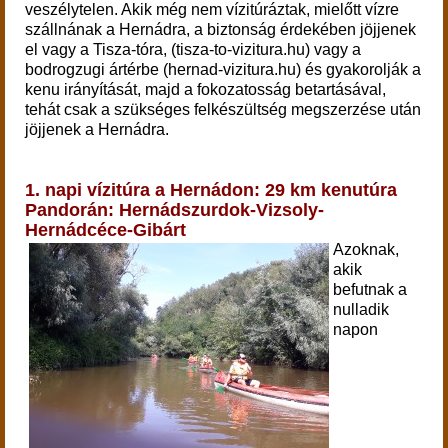
veszélytelen. Akik még nem vízitúráztak, mielőtt vízre
szállnának a Hernádra, a biztonság érdekében jöjjenek
el vagy a Tisza-tóra, (tisza-to-vizitura.hu) vagy a
bodrogzugi ártérbe (hernad-vizitura.hu) és gyakorolják a
kenu irányítását, majd a fokozatosság betartásával,
tehát csak a szükséges felkészültség megszerzése után
jöjjenek a Hernádra.
1. napi vízitúra a Hernádon: 29 km kenutúra
Pandorán: Hernádszurdok-Vizsoly-
Hernádcéce-Gibárt
Azoknak,
akik
befutnak a
nulladik
napon