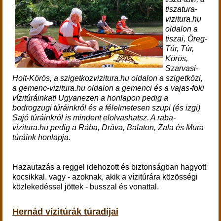
tiszatura-
vizitura.hu
oldalon a
tiszai, Öreg-
Túr, Túr,
Körös,
Szarvasi-
Holt-Körös, a szigetkozvizitura.hu oldalon a szigetközi,
a gemenc-vizitura.hu oldalon a gemenci és a vajas-foki
vízitúráinkat! Ugyanezen a honlapon pedig a
bodrogzugi túráinkról és a félelmetesen szupi (és izgi)
Sajó túráinkról is mindent elolvashatsz. A raba-
vizitura.hu pedig a Rába, Dráva, Balaton, Zala és Mura
túráink honlapja.
Hazautazás a reggel idehozott és biztonságban hagyott
kocsikkal. vagy - azoknak, akik a vízitúrára közösségi
közlekedéssel jöttek - busszal és vonattal.
Hernád vízitúrák túradíjai