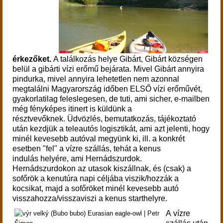
érkezőket.
A találkozás helye Gibárt, Gibárt községen
belül a gibárti vízi erőmű bejárata. Mivel Gibárt annyira
pindurka, mivel annyira lehetetlen nem azonnal
megtalálni Magyarország időben ELSŐ vízi erőművét,
gyakorlatilag feleslegesen, de tuti, ami sicher, e-mailben
még fényképes itinert is küldünk a
résztvevőknek. Üdvözlés, bemutatkozás, tájékoztató
után kezdjük a teleautós logisztikát, ami azt jelenti, hogy
minél kevesebb autóval megyünk ki, ill. a konkrét
esetben "fel" a vízre szállás, tehát a kenus
indulás helyére, ami Hernádszurdok.
Hernádszurdokon az utasok kiszállnak, és (csak) a
sofőrök a kenutúra napi céljába viszik/hozzák a
kocsikat, majd a sofőröket minél kevesebb autó
visszahozza/visszaviszi a kenus starthelyre.
A vízre