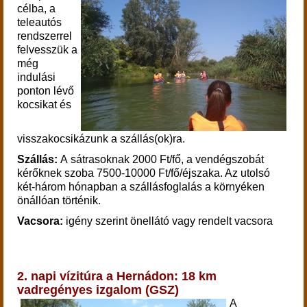
célba, a
teleautós
rendszerrel
felvesszük a
még
indulási
ponton lévő
kocsikat és
visszakocsikázunk a szállás(ok)ra.
Szállás:
A sátrasoknak 2000 Ft/fő, a vendégszobát
kérőknek szoba 7500-10000 Ft/fő/éjszaka. Az utolsó
két-három hónapban a szállásfoglalás a környéken
önállóan történik.
Vacsora:
igény szerint önellátó vagy rendelt vacsora
2. napi vízitúra a Hernádon: 18 km
vadregényes izgalom (GSZ)
A