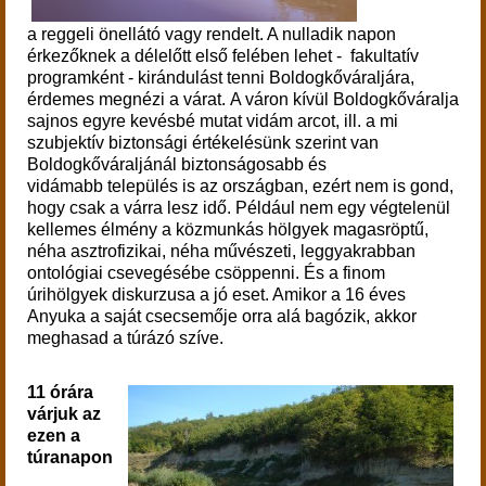
a reggeli önellátó vagy rendelt. A nulladik napon
érkezőknek a délelőtt első felében lehet - fakultatív
programként - kirándulást tenni Boldogkőváraljára,
érdemes megnézi a várat.
A váron kívül Boldogkőváralja
sajnos egyre kevésbé mutat vidám arcot, ill. a mi
szubjektív biztonsági értékelésünk szerint van
Boldogkőváraljánál biztonságosabb és
vidámabb település is az országban, ezért nem is gond,
hogy csak a várra lesz idő. Például nem egy végtelenül
kellemes élmény a közmunkás hölgyek magasröptű,
néha asztrofizikai, néha művészeti, leggyakrabban
ontológiai csevegésébe csöppenni. És a finom
úrihölgyek diskurzusa a jó eset. Amikor a 16 éves
Anyuka a saját csecsemője orra alá bagózik, akkor
meghasad a túrázó szíve.
11 órára
várjuk az
ezen a
túranapon