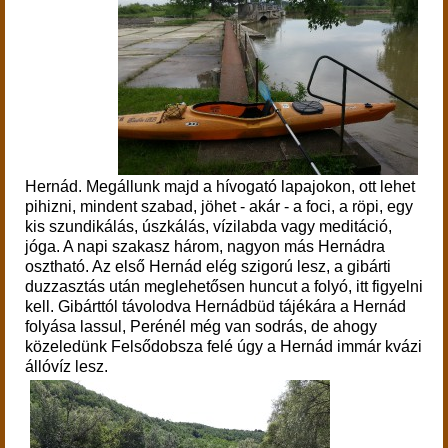
Hernád.
Megállunk majd a hívogató lapajokon, ott lehet
pihizni, mindent szabad, jöhet - akár - a foci, a röpi, egy
kis szundikálás, úszkálás, vízilabda vagy meditáció,
jóga. A napi szakasz három, nagyon más Hernádra
osztható. Az első Hernád elég szigorú lesz, a gibárti
duzzasztás után meglehetősen huncut a folyó, itt figyelni
kell. Gibárttól távolodva Hernádbüd tájékára a Hernád
folyása lassul, Perénél még van sodrás, de ahogy
közeledünk Felsődobsza felé úgy a Hernád immár kvázi
állóvíz lesz.