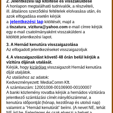
2. Jelentkezési lap kitöltése és visszaküldése
A honlapon megtalálható tudnivalók, a részvételi,
ill. általános szerződési feltételek elolvasása után, és
azok elfogadása esetén kérjük
jelentkezési lap
a
kitöltését, majd a
a
tiszatura_vizitura@yahoo.com
e-mail címre kérjük
egy e-mail csatolmányaként visszaküldeni a
kitöltött jelentkezési lapot.
3.
A Hernád kenutúra visszaigazolása
Az elfogadott jelentkezéseket visszaigazoljuk
4. A visszaigazolást követő 48 órán belül kérjük a
vízitúra díjának utalását.
Kérjük, hogy
kizárólag
visszaigazolt Hernád kenutúra
díját utaljátok.
Az utaláshoz az adatok:
Kedvezményezett: MediaComm Kft.
A számlaszám: 12001008-00106900-00100007
A banki közlemény rovatba kérjük a hernádos vízitúrára
jelentkező számlázási címét
irányítószámmal
, a
kenutúra időpontját (hónap, kezdőnap és utolsó nap)
valamint a "Hernád kenutúrát" beírni. (A nevet NE, tehát
NE írd be. Felesleges és csak elveszi a helyet a