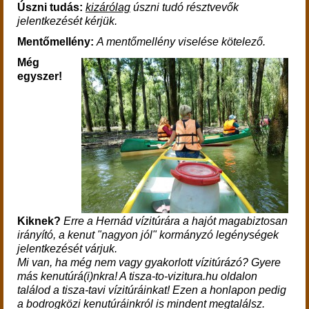
Úszni tudás:
kizárólag
úszni tudó résztvevők
jelentkezését kérjük.
Mentőmellény:
A mentőmellény viselése kötelező.
Még
egyszer!
Kiknek?
Erre a Hernád vízitúrára a hajót magabiztosan
irányító, a kenut "nagyon jól" kormányzó legénységek
jelentkezését várjuk.
Mi van, ha még nem vagy gyakorlott vízitúrázó? Gyere
más kenutúrá(i)nkra! A tisza-to-vizitura.hu oldalon
találod a tisza-tavi vízitúráinkat! Ezen a honlapon pedig
a bodrogközi kenutúráinkról is mindent megtalálsz.