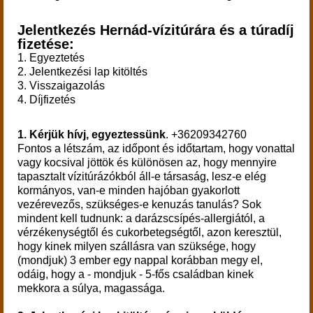
Jelentkezés Hernád-vízitúrára és a túradíj
fizetése:
1. Egyeztetés
2. Jelentkezési lap kitöltés
3. Visszaigazolás
4. Díjfizetés
1.
Kérjük hívj, egyeztessünk
. +36209342760
Fontos a létszám, az időpont és időtartam, hogy vonattal
vagy kocsival jöttök és különösen az, hogy mennyire
tapasztalt vízitúrázókból áll-e társaság, lesz-e elég
kormányos, van-e minden hajóban gyakorlott
vezérevezős, szükséges-e kenuzás tanulás? Sok
mindent kell tudnunk: a darázscsípés-allergiától, a
vérzékenységtől és cukorbetegségtől, azon keresztül,
hogy kinek milyen szállásra van szüksége, hogy
(mondjuk) 3 ember egy nappal korábban megy el,
odáig, hogy a - mondjuk - 5-fős családban kinek
mekkora a súlya, magassága.