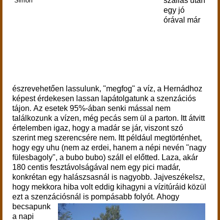
szállás után
egy jó
órával már
észrevehetően lassulunk, "megfog" a víz, a Hernádhoz
képest érdekesen lassan lapátolgatunk a szenzációs
tájon. Az esetek 95%-ában senki mással nem
találkozunk a vízen, még pecás sem ül a parton. Itt átvitt
értelemben igaz, hogy a madár se jár, viszont szó
szerint meg szerencsére nem. Itt például megtörténhet,
hogy egy uhu (nem az erdei, hanem a népi nevén "nagy
fülesbagoly", a bubo bubo) száll el előtted.
Laza, akár
180 centis fesztávolságával nem egy pici madár,
konkrétan egy halászsasnál is nagyobb.
Jajveszékelsz,
hogy mekkora hiba volt eddig kihagyni a vízitúráid közül
ezt a szenzációsnál is pompásabb folyót.
Ahogy
becsapunk
a napi