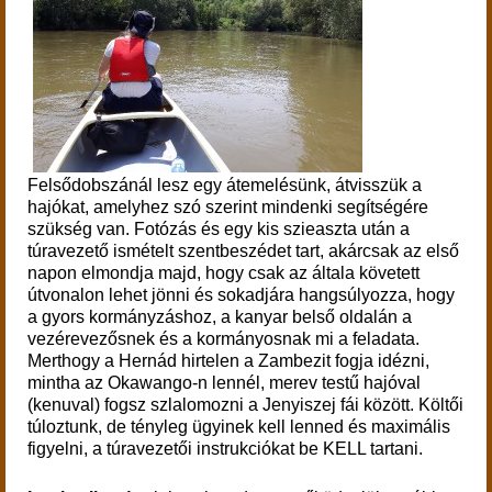
Felsődobszánál lesz egy átemelésünk, átvisszük a
hajókat, amelyhez szó szerint mindenki segítségére
szükség van. Fotózás és egy kis szieaszta után a
túravezető ismételt szentbeszédet tart, akárcsak az első
napon elmondja majd, hogy csak az általa követett
útvonalon lehet jönni és sokadjára hangsúlyozza, hogy
a gyors kormányzáshoz, a kanyar belső oldalán a
vezérevezősnek és a kormányosnak mi a feladata.
Merthogy a Hernád hirtelen a Zambezit fogja idézni,
mintha az Okawango-n lennél, merev testű hajóval
(kenuval) fogsz szlalomozni a Jenyiszej fái között. Költői
túloztunk, de tényleg ügyinek kell lenned és maximális
figyelni, a túravezetői instrukciókat be KELL tartani.