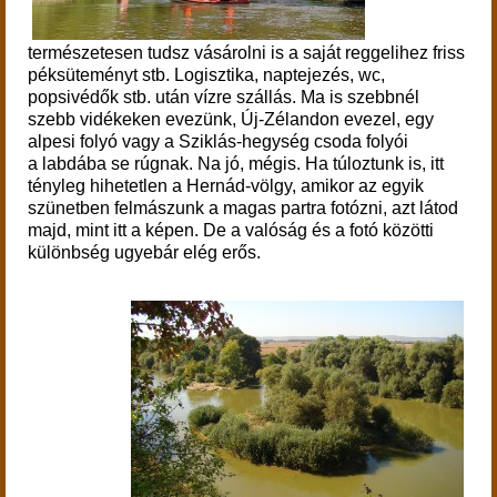
természetesen tudsz vásárolni is a saját reggelihez friss
péksüteményt stb. Logisztika, n
aptejezés, wc,
popsivédők stb. után vízre szállás.
Ma is szebbnél
szebb vidékeken evezünk, Új-Zélandon evezel, egy
alpesi folyó vagy a Sziklás-hegység csoda folyói
a labdába se rúgnak. Na jó, mégis.
Ha túloztunk is, itt
tényleg hihetetlen a Hernád-völgy, amikor az egyik
szünetben felmászunk a magas partra fotózni, azt látod
majd, mint itt a képen. De a valóság és a fotó közötti
különbség ugyebár elég erős.