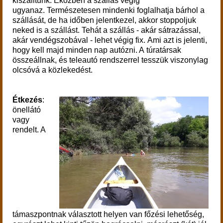
kiszálltunk. Eközben a szállás végig
ugyanaz. Természetesen mindenki foglalhatja bárhol a
szállását, de ha időben jelentkezel, akkor stoppoljuk
neked is a szállást. Tehát a szállás - akár sátrazással,
akár vendégszobával - lehet végig fix.
Ami azt is jelenti,
hogy kell majd minden nap autózni. A túratársak
összeállnak, és teleautó rendszerrel tesszük viszonylag
olcsóvá a közlekedést.
Étkezés
:
önellátó
vagy
rendelt. A
támaszpontnak választott helyen van főzési lehetőség,