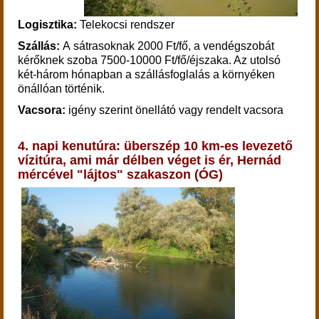
Logisztika:
Telekocsi rendszer
Szállás:
A sátrasoknak 2000 Ft/fő, a vendégszobát
kérőknek szoba 7500-10000 Ft/fő/éjszaka. Az utolsó
két-három hónapban a szállásfoglalás a környéken
önállóan történik.
Vacsora:
igény szerint önellátó vagy rendelt vacsora
4. napi kenut
úra: überszép 10 km-es levezető
vízitúra, ami már délben véget is ér, Hernád
mércével "lájtos" szakaszon (ÓG)