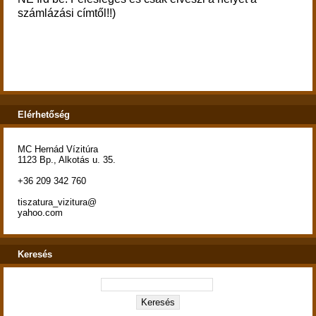
számlázási címtől!!)
Elérhetőség
MC Hernád Vízitúra
1123 Bp., Alkotás u. 35.
+36 209 342 760
tiszatura_vizitura@
yahoo.com
Keresés