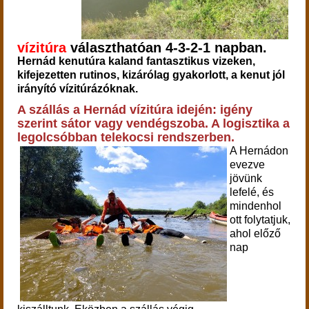
vízitúra
választhatóan 4-3-2-1 napban.
Hernád kenutúra kaland fantasztikus vizeken,
kifejezetten rutinos, kizárólag gyakorlott, a kenut jól
irányító vízitúrázóknak.
A szállás a Hernád vízitúra idején: igény
szerint sátor vagy vendégszoba. A logisztika a
legolcsóbban telekocsi rendszerben.
A Hernádon
evezve
jövünk
lefelé, és
mindenhol
ott folytatjuk,
ahol előző
nap