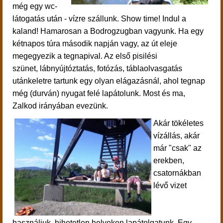
még egy
wc-
látogatás után - vízre szállunk.
Show time! Indul a
kaland! Hamarosan a Bodrogzugban vagyunk. Ha egy
kétnapos túra második napján vagy, az út eleje
megegyezik a tegnapival. Az első
pisilési
szünet,
lábnyújtóztatás, fotózás, táblaolvasgatás
után
keletre tartunk egy olyan elágazásnál, ahol tegnap
még (durván) nyugat felé lapátolunk. Most és ma,
Zalkod irányában evezünk.
Akár tökéletes
vízállás, akár
már "csak" az
erekben,
csatornákban
lévő vizet
használjuk, hihetetlen helyeken lapátolgatunk. Egy