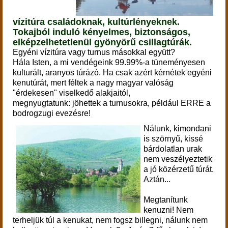
vízitúra családoknak, kultúrlényeknek.
Tokajból induló kényelmes, biztonságos,
elképzelhetetlenül gyönyörű csillagtúrák.
Egyéni vízitúra vagy turnus másokkal együtt?
Hála Isten, a mi vendégeink 99.99%-a tüneményesen
kulturált, aranyos túrázó.
Ha csak azért kérnétek egyéni
kenutúrát, mert féltek a nagy magyar valóság
"érdekesen" viselkedő alakjaitól,
megnyugtatunk: jöhettek a turnusokra, például ERRE a
bodrogzugi evezésre!
Nálunk, kimondani
is szörnyű, kissé
bárdolatlan urak
nem veszélyeztetik
a jó közérzetű túrát.
Aztán...
Megtanítunk
kenuzni! Nem
terheljük túl a kenukat, nem fogsz billegni, nálunk nem