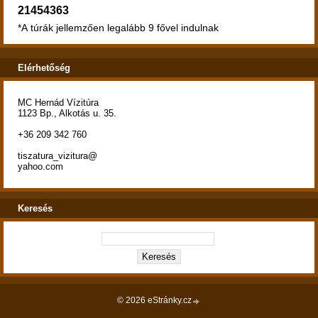
21454363
*A túrák jellemzően legalább 9 fővel indulnak
Elérhetőség
MC Hernád Vízitúra
1123 Bp., Alkotás u. 35.
+36 209 342 760
tiszatura_vizitura@
yahoo.com
Keresés
© 2026 eStránky.cz