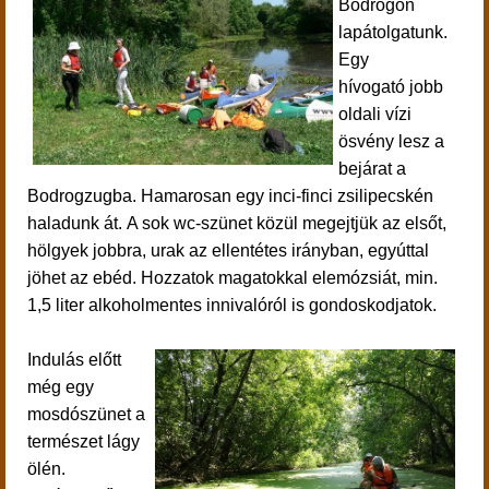
Bodrogon
lapátolgatunk.
Egy
hívogató jobb
oldali vízi
ösvény lesz a
bejárat a
Bodrogzugba. Hamarosan egy inci-finci zsilipecskén
haladunk át. A sok wc-szünet közül megejtjük az elsőt,
hölgyek jobbra, urak az ellentétes irányban, egyúttal
jöhet az ebéd. Hozzatok magatokkal elemózsiát, min.
1,5 liter alkoholmentes innivalóról is gondoskodjatok.
Indulás előtt
még egy
mosdószünet a
természet lágy
ölén.