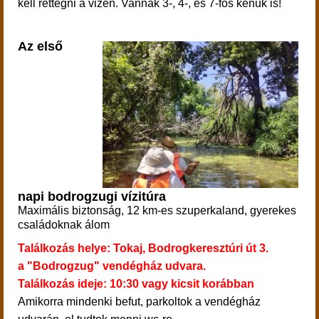
kell rettegni a vizen. Vannak 3-, 4-, és 7-fős kenuk is!
Az első
napi bodrogzugi vízitúra
Maximális biztonság, 12 km-es szuperkaland, gyerekes
családoknak álom
Találkozás helye: Tokaj, Bodrogkeresztúri út 3.
a "Bodrogzug" vendégház udvara.
Találkozás ideje: 10:30 vagy kicsit korábban
Amikorra mindenki befut,
parkoltok a vendégház