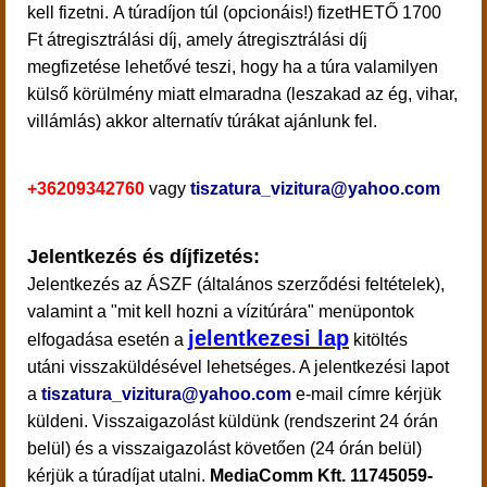
kell fizetni.
A túradíjon túl (opcionáis!) fizetHETŐ 1700
Ft átregisztrálási díj, amely átregisztrálási díj
megfizetése lehetővé teszi, hogy ha a túra valamilyen
külső körülmény miatt elmaradna (leszakad az ég, vihar,
villámlás) akkor alternatív túrákat ajánlunk fel.
+36209342760
vagy
tiszatura_vizitura@yahoo.com
Jelentkezés és díjfizetés:
Jelentkezés
az ÁSZF (általános szerződési feltételek),
valamint a "mit kell hozni a vízitúrára" menüpontok
jelentkezesi lap
elfogadása esetén a
kitöltés
utáni visszaküldésével lehetséges. A jelentkezési lapot
a
tiszatura_vizitura@yahoo.com
e-mail címre kérjük
küldeni.
Visszaigazolást küldünk (rendszerint 24 órán
belül) és a visszaigazolást követően (24 órán belül)
kérjük a túradíjat utalni.
MediaComm Kft. 11745059-