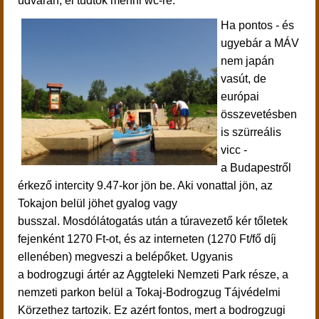
udvarán, el tudtok menni wc-re.
Ha pontos - és
ugyebár a MÁV
nem japán
vasút, de
európai
összevetésben
is szürreális
vicc -
a Budapestről
érkező intercity 9.47-kor jön be. Aki vonattal jön, az
Tokajon belül jöhet gyalog vagy
busszal.
Mosdólátogatás után a túravezető kér tőletek
fejenként 1270 Ft-ot, és az interneten (1270 Ft/fő díj
ellenében) megveszi a belépőket. Ugyanis
a
bodrogzugi ártér az Aggteleki Nemzeti Park része, a
nemzeti parkon belül a Tokaj-Bodrogzug Tájvédelmi
Körzethez tartozik. Ez azért fontos, mert a bodrogzugi