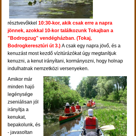
résztvevőkkel
10:30-kor, akik csak erre a napra
jönnek, azokkal 10-kor találkozunk Tokajban a
"Bodrogzug" vendégházban. (Tokaj,
Bodrogkeresztúri út 3.)
A csak egy napra jövő, és a
kenuzást most kezdő vízitúrázókat úgy megtanítjuk
kenuzni, a kenut irányítani, kormányozni, hogy holnap
indulhatnak nemzetközi versenyeken.
Amikor már
minden hajó
legénysége
zseniálisan jól
irányítja a
kenukat,
bepakolunk, és
- javasoltan