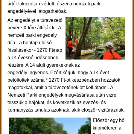
ártér fokozottan védett részei a nemzeti park
engedélyével látogathatóak.
Az engedélyt a túravezető
nevére X főre állítják ki. A
nemzeti parki engedély
díja - a honlap utolsó
frissítésekor - 1270 Ft/nap
a 14 évesnél idősebbek
részére. A 14 aluli gyerekeknek az
engedély ingyenes.
Ezért kérjük, hogy a 14 évet
betöltöttek száma * 1270 Ft-ot készpénzben hozzatok
magatokkal, amit a túravezetőnek ott kell átadni.
A
Nemzeti Parki engedélyek megvásárlása után
vízre
tesszük a hajókat, és következik az
evezés- és
kormányzás tanulás azoknak, akik először vízitúráznak.
Először egy bő
kilométeren a