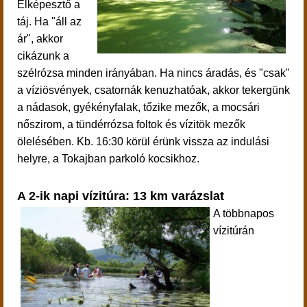
E
lképesztő a
táj. Ha "áll az
ár", akkor
cikázunk a
szélrózsa minden irányában. Ha nincs áradás, és "csak"
a víziösvények, csatornák kenuzhatóak, akkor tekergünk
a nádasok, gyékényfalak, tőzike mezők, a mocsári
nőszirom, a tündérrózsa foltok és vízitök mezők
ölelésében.
Kb. 16:30 körül érünk vissza az indulási
helyre, a Tokajban parkoló kocsikhoz.
A 2-ik napi vízitúra: 13 km varázslat
A többnapos
vízitúrán