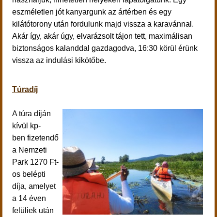
eszméletlen jót kanyargunk az ártérben és egy
kilátótorony után fordulunk majd vissza a karavánnal.
Akár így, akár úgy, elvarázsolt tájon tett, maximálisan
biztonságos kalanddal gazdagodva, 16:30 körül érünk
vissza az indulási kikötőbe.
Túradíj
A túra díján
kívül kp-
ben fizetendő
a Nemzeti
Park 1270 Ft-
os belépti
díja, amelyet
a 14 éven
felüliek után