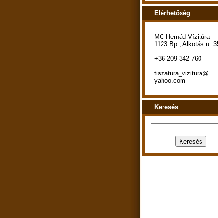
Elérhetőség
MC Hernád Vízitúra
1123 Bp., Alkotás u. 3
+36 209 342 760
tiszatura_vizitura@
yahoo.com
Keresés