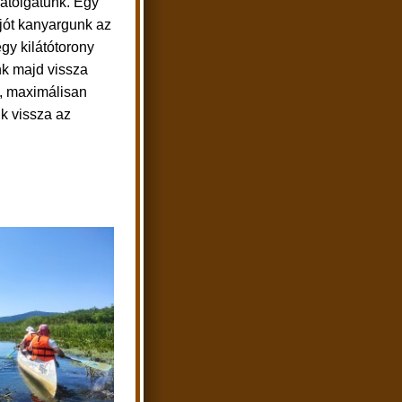
átolgatunk. Egy
jót kanyargunk az
gy kilátótorony
nk majd vissza
tt, maximálisan
k vissza az