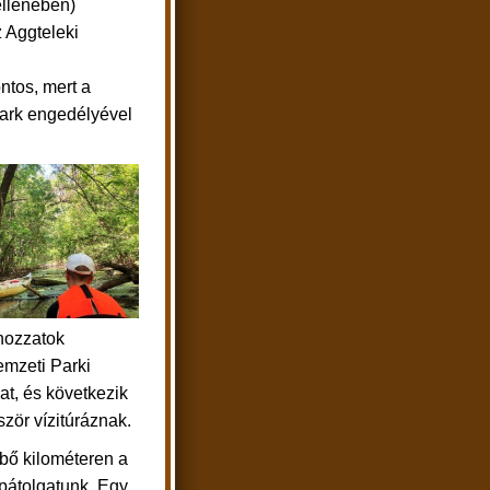
 ellenében)
z Aggteleki
ntos, mert a
park engedélyével
 hozzatok
mzeti Parki
at, és következik
zör vízitúráznak.
bő kilométeren a
pátolgatunk. Egy