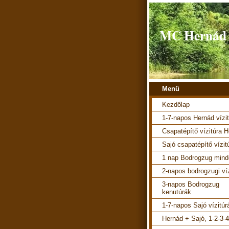
MC Hernád v
Menü
Kezdőlap
1-7-napos Hernád vízi
Csapatépítő vízitúra 
Sajó csapatépítő vízit
1 nap Bodrogzug mind
2-napos bodrogzugi ví
3-napos Bodrogzug
kenutúrák
1-7-napos Sajó vízitúr
Hernád + Sajó, 1-2-3-