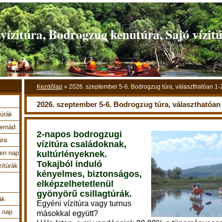
ízitúra, Bodrogzug kenutúra, Sajó vízit
Kezdőlap
»
2026. szeptember 5-6. Bodrogzug túra, választhatóan 1-
2026. szeptember 5-6. Bodrogzug túra, választhatóan
túrák
Hernád
2-napos bodrogzugi
úra
vízitúra családoknak,
kultúrlényeknek.
en nap
Tokajból induló
zitúrák
kényelmes, biztonságos,
elképzelhetetlenül
gyönyörű csillagtúrák.
ák
Egyéni vízitúra vagy turnus
4 nap
másokkal együtt?