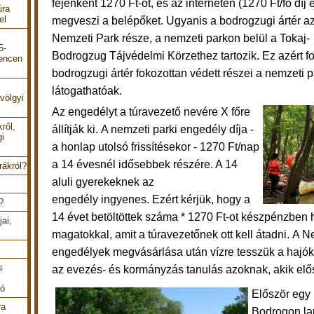
fejenként 1270 Ft-ot, és az interneten (1270 Ft/fő díj
úra
el
megveszi a belépőket. Ugyanis a
bodrogzugi ártér a
Nemzeti Park része, a nemzeti parkon belül a Tokaj-
5-
Bodrogzug Tájvédelmi Körzethez tartozik. Ez azért fo
encen
bodrogzugi ártér fokozottan védett részei a nemzeti 
látogathatóak.
völgyi
Az engedélyt a túravezető nevére X főre
ről,
állítják ki. A nemzeti parki engedély díja -
gi
a honlap utolsó frissítésekor - 1270 Ft/nap
a 14 évesnél idősebbek részére. A 14
rákról?
aluli gyerekeknek az
engedély ingyenes.
Ezért kérjük, hogy a
?
14 évet betöltöttek száma * 1270 Ft-ot készpénzben
ai,
magatokkal, amit a túravezetőnek ott kell átadni.
A Ne
engedélyek megvásárlása után
vízre tesszük a hajók
s
az
evezés- és kormányzás tanulás azoknak, akik elős
tó
Először egy 
ra
Bodrogon la