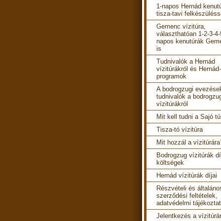
1-napos Hernád kenut
tisza-tavi felkészüléss
Gemenc vízitúra,
választhatóan 1-2-3-4-
napos kenutúrák Gem
is
Tudnivalók a Hernád
vízitúrákról és Hernád-
programok
A bodrogzugi evezések
tudnivalók a bodrogzu
vízitúrákról
Mit kell tudni a Sajó tú
Tisza-tó vízitúra
Mit hozzál a vízitúrára
Bodrogzug vízitúrák díj
költségek
Hernád vízitúrák díjai
Részvételi és általáno
szerződési feltételek,
adatvédelmi tájékozta
Jelentkezés a vízitúrá