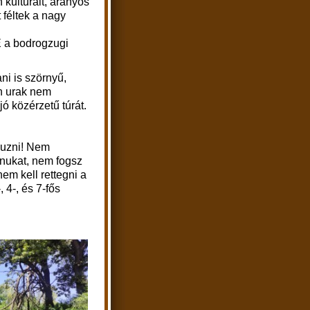
kulturált, aranyos
 féltek a nagy
E a bodrogzugi
ni is szörnyű,
an urak nem
jó közérzetű túrát.
nuzni! Nem
kenukat, nem fogsz
nem kell rettegni a
 4-, és 7-fős