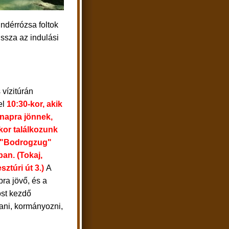
ndérrózsa foltok
issza az indulási
vízitúrán
el
10:30-kor, akik
 napra jönnek,
kor találkozunk
 "Bodrogzug"
an. (Tokaj,
ztúri út 3.)
A
ra jövő, és a
st kezdő
tani, kormányozni,