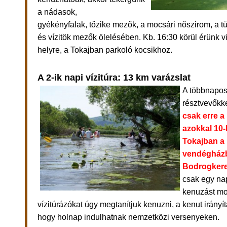
a nádasok,
gyékényfalak, tőzike mezők, a mocsári nőszirom, a tü
és vízitök mezők ölelésében.
Kb. 16:30 körül érünk v
helyre, a Tokajban parkoló kocsikhoz.
A 2-ik napi vízitúra: 13 km varázslat
A többnapos 
résztvevőkk
csak erre a
azokkal 10-
Tokajban a
vendégházb
Bodrogkeres
csak egy nap
kenuzást mo
vízitúrázókat úgy megtanítjuk kenuzni, a kenut irányí
hogy holnap indulhatnak nemzetközi versenyeken.