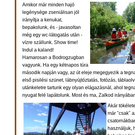
Amikor már minden hajó
legénysége zseniálisan jól
irányítja a kenukat,
bepakolunk, és - javasoltan
még egy
wc-látogatás után -
vízre szállunk.
Show time!
Indul a kaland!
Hamarosan a Bodrogzugban
vagyunk. Ha egy kétnapos túra
második napján vagy, az út eleje megegyezik a tegna
első
pisilési szünet,
lábnyújtóztatás, fotózás, táblaol
után
keletre tartunk egy olyan elágazásnál, ahol teg
nyugat felé lapátolunk. Most és ma, Zalkod irányáb
Akár tökélete
már "csak" a
csatornákban
használjuk, 