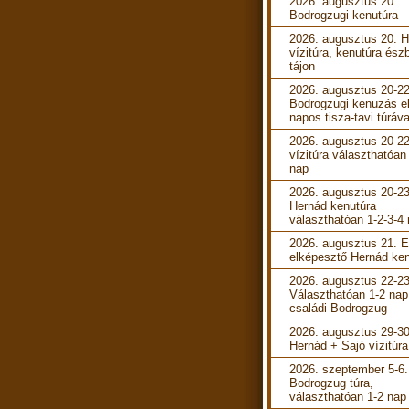
2026. augusztus 20.
Bodrogzugi kenutúra
2026. augusztus 20. 
vízitúra, kenutúra ész
tájon
2026. augusztus 20-22
Bodrogzugi kenuzás e
napos tisza-tavi túráva
2026. augusztus 20-22
vízitúra választhatóan
nap
2026. augusztus 20-23
Hernád kenutúra
választhatóan 1-2-3-4
2026. augusztus 21. 
elképesztő Hernád ken
2026. augusztus 22-23
Választhatóan 1-2 nap
családi Bodrogzug
2026. augusztus 29-30
Hernád + Sajó vízitúra
2026. szeptember 5-6.
Bodrogzug túra,
választhatóan 1-2 nap