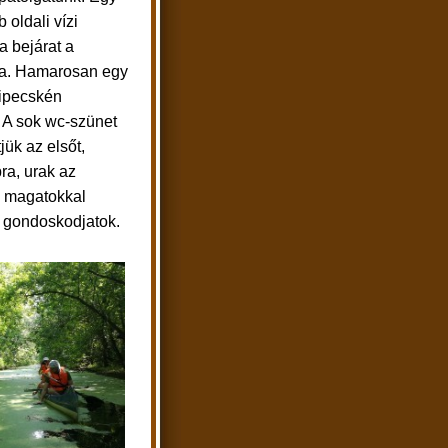
 oldali vízi
a bejárat a
a. Hamarosan egy
ilipecskén
 A sok wc-szünet
jük az elsőt,
ra, urak az
k magatokkal
is gondoskodjatok.