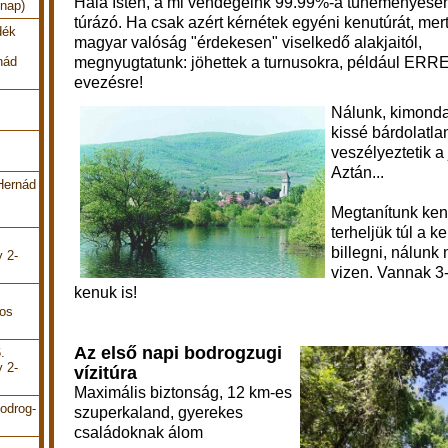
Hála Isten, a mi vendégeink 99.99%-a tüneményesen 
 nap)
túrázó.
Ha csak azért kérnétek egyéni kenutúrát, mert
dék
magyar valóság "érdekesen" viselkedő alakjaitól,
megnyugtatunk: jöhettek a turnusokra, például ERR
nád
evezésre!
Nálunk, kimonda
kissé bárdolatl
veszélyeztetik a 
Aztán...
Hernád
Megtanítunk ke
terheljük túl a 
billegni, nálunk 
y 2-
vizen. Vannak 3-,
kenuk is!
pos
Az első napi bodrogzugi
.
y 2-
vízitúra
Maximális biztonság, 12 km-es
odrog-
szuperkaland, gyerekes
családoknak álom