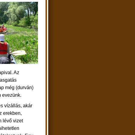
pival. Az
vasgatás
nap még (durván)
an evezünk.
s vízállás, akár
z erekben,
 lévő vizet
hihetetlen