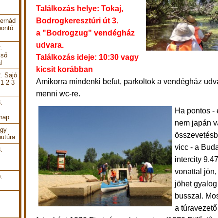
Találkozás helye: Tokaj,
Bodrogkeresztúri út 3.
Hernád
bontó
a "Bodrogzug" vendégház
udvara.
.
lső
Találkozás ideje: 10:30 vagy
l
kicsit korábban
. Sajó
Amikorra mindenki befut,
parkoltok a vendégház udva
 1-2-3
menni wc-re.
.
Ha pontos -
 nap
nem japán v
Egy
összevetésbe
utúra
vicc - a Bud
.
intercity 9.4
vonattal jön
.
jöhet gyalog
busszal.
Mos
a túravezető 