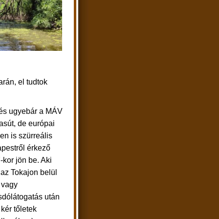
rán, el tudtok
 és ugyebár a MÁV
asút, de európai
n is szürreális
apestről érkező
7-kor jön be. Aki
, az Tokajon belül
 vagy
dólátogatás után
kér tőletek