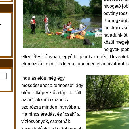
hívogató jobb
ösvény lesz 
Bodrogzugb
5.
inci-finci zs
haladunk át.
közül megejt
hölgyek jobb
ellentétes irányban, egyúttal jöhet az ebéd. Hozzato
elemózsiát, min. 1,5 liter alkoholmentes innivalóról 
Indulás előtt még egy
mosdószünet a természet lágy
ölén. E
lképesztő a táj. Ha "áll
az ár", akkor cikázunk a
szélrózsa minden irányában.
Ha nincs áradás, és "csak" a
víziösvények, csatornák
kenuzhatóak, akkor tekergünk