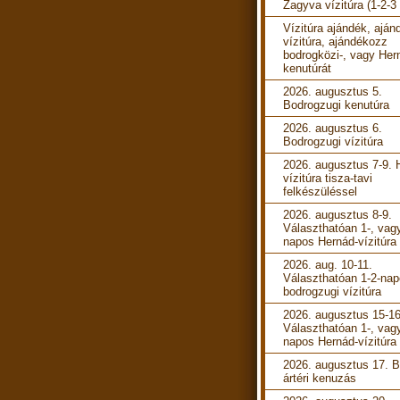
Zagyva vízitúra (1-2-3
Vízitúra ajándék, aján
vízitúra, ajándékozz
bodrogközi-, vagy Her
kenutúrát
2026. augusztus 5.
Bodrogzugi kenutúra
2026. augusztus 6.
Bodrogzugi vízitúra
2026. augusztus 7-9. 
vízitúra tisza-tavi
felkészüléssel
2026. augusztus 8-9.
Választhatóan 1-, vag
napos Hernád-vízitúra
2026. aug. 10-11.
Választhatóan 1-2-na
bodrogzugi vízitúra
2026. augusztus 15-16
Választhatóan 1-, vag
napos Hernád-vízitúra
2026. augusztus 17. B
ártéri kenuzás