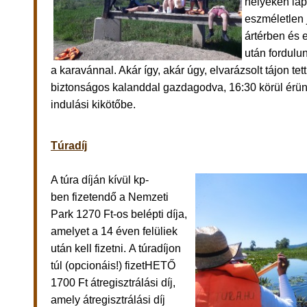
helyeken lap
eszméletlen 
ártérben és e
után fordulu
a karavánnal. Akár így, akár úgy, elvarázsolt tájon te
biztonságos kalanddal gazdagodva, 16:30 körül érün
indulási kikötőbe.
Túradíj
A túra díján kívül kp-
ben fizetendő a Nemzeti
Park 1270 Ft-os belépti díja,
amelyet a 14 éven felüliek
után kell fizetni.
A túradíjon
túl (opcionáis!) fizetHETŐ
1700 Ft átregisztrálási díj,
amely átregisztrálási díj