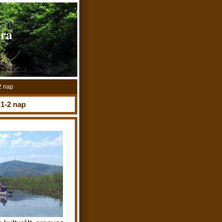
úra
2 nap
 1-2 nap