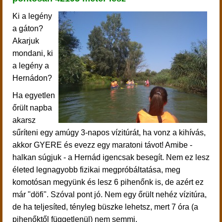
Ki a legény
a gáton?
Akarjuk
mondani, ki
a legény a
Hernádon?
Ha egyetlen
őrült napba
akarsz
sűríteni egy amúgy 3-napos vízitúrát, ha vonz a kihívás,
akkor GYERE és evezz egy maratoni távot! Amibe -
halkan súgjuk - a Hernád igencsak besegít. Nem ez lesz
életed legnagyobb fizikai megpróbáltatása, meg
komotósan megyünk és lesz 6 pihenőnk is, de azért ez
már "döfi". Szóval pont jó. Nem egy őrült nehéz vízitúra,
de ha teljesíted, tényleg büszke lehetsz, mert 7 óra (a
pihenőktől függetlenül) nem semmi.