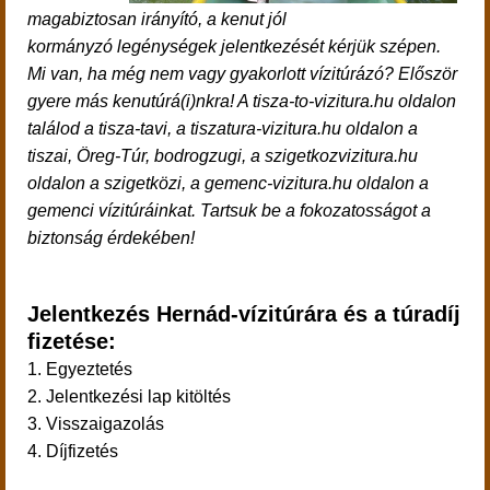
magabiztosan irányító, a kenut jól
kormányzó legénységek jelentkezését kérjük szépen.
Mi van, ha még nem vagy gyakorlott vízitúrázó? Először
gyere más kenutúrá(i)nkra! A tisza-to-vizitura.hu oldalon
találod a tisza-tavi, a tiszatura-vizitura.hu oldalon a
tiszai, Öreg-Túr, bodrogzugi, a szigetkozvizitura.hu
oldalon a szigetközi, a gemenc-vizitura.hu oldalon a
gemenci vízitúráinkat. Tartsuk be a fokozatosságot a
biztonság érdekében!
Jelentkezés Hernád-vízitúrára és a túradíj
fizetése:
1. Egyeztetés
2. Jelentkezési lap kitöltés
3. Visszaigazolás
4. Díjfizetés