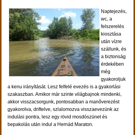
Naptejezés,
wc, a
felszerelés
kiosztása
után
vízre
szállunk, és
a
biztonság
érdekében
még
gyakoroljuk
a kenu irányítását. Lesz felfelé evezés is a gyakorlási
szakaszban. Amikor már szinte világbajnok mindenki,
akkor visszacsorgunk, pontosabban a manőverezést
gyakorolva, driftelve, szlalomozva visszaevezünk az
indulási pontra, lesz egy rövid
mosdószünet és
bepakolás után indul a Hernád Maraton.