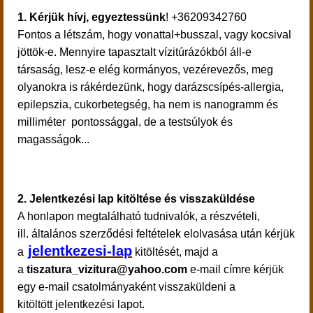
1.
Kérjük hívj, egyeztessünk
! +36209342760
Fontos a létszám, hogy vonattal+busszal, vagy kocsival
jöttök-e. Mennyire tapasztalt vízitúrázókból áll-e
társaság, lesz-e elég kormányos, vezérevezős, meg
olyanokra is rákérdezünk, hogy darázscsípés-allergia,
epilepszia, cukorbetegség, ha nem is nanogramm és
milliméter pontossággal, de a testsúlyok és
magasságok...
2. Jelentkezési lap kitöltése és visszaküldése
A honlapon megtalálható tudnivalók, a részvételi,
ill. általános szerződési feltételek elolvasása után kérjük
jelentkezesi-lap
a
kitöltését, majd a
a
tiszatura_vizitura@yahoo.com
e-mail címre kérjük
egy e-mail csatolmányaként visszaküldeni a
kitöltött jelentkezési lapot.