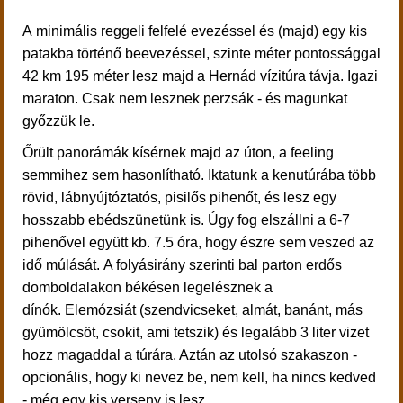
A minimális reggeli felfelé evezéssel és (majd) egy kis
patakba történő beevezéssel, szinte méter pontossággal
42 km 195 méter lesz majd a Hernád vízitúra távja. Igazi
maraton. Csak nem lesznek perzsák - és magunkat
győzzük le.
Őrült panorámák kísérnek majd az úton, a feeling
semmihez sem hasonlítható.
Iktatunk a kenutúrába több
rövid,
lábnyújtóztatós, pisilős pihenőt, és lesz egy
hosszabb ebédszünetünk is.
Úgy fog elszállni a 6-7
pihenővel együtt kb. 7.5 óra, hogy észre sem veszed az
idő múlását. A folyásirány szerinti bal parton erdős
domboldalakon békésen legelésznek a
dínók.
Elemózsiát (szendvicseket, almát, banánt, más
gyümölcsöt, csokit, ami tetszik) és legalább 3 liter vizet
hozz magaddal a túrára. Aztán az utolsó szakaszon -
opcionális, hogy ki nevez be, nem kell, ha nincs kedved
- még egy kis verseny is lesz.