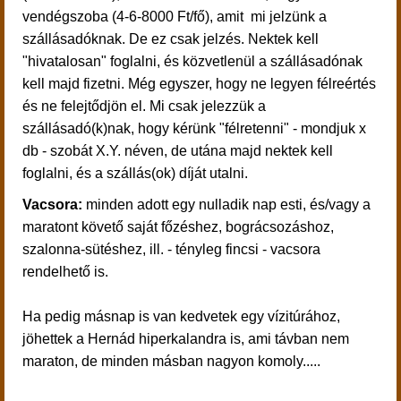
vendégszoba (4-6-8000 Ft/fő), amit mi jelzünk a
szállásadóknak. De ez csak jelzés. Nektek kell
"hivatalosan" foglalni, és közvetlenül a szállásadónak
kell majd fizetni. Még egyszer, hogy ne legyen félreértés
és ne felejtődjön el. Mi csak jelezzük a
szállásadó(k)nak, hogy kérünk "félretenni" - mondjuk x
db - szobát X.Y. néven, de utána majd nektek kell
foglalni, és a szállás(ok) díját utalni.
Vacsora:
minden adott egy nulladik nap esti, és/vagy a
maratont követő saját főzéshez, bográcsozáshoz,
szalonna-sütéshez, ill. - tényleg fincsi - vacsora
rendelhető is.
Ha pedig másnap is van kedvetek egy vízitúrához,
jöhettek a Hernád hiperkalandra is, ami távban nem
maraton, de minden másban nagyon komoly.....