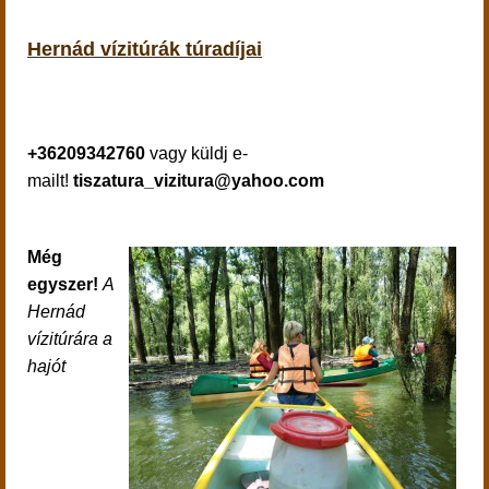
Hernád vízitúrák túradíjai
+36209342760
vagy küldj e-
mailt!
tiszatura_vizitura@yahoo.com
Még
egyszer!
A
Hernád
vízitúrára a
hajót