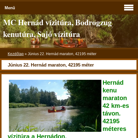
Menü
MC Hernád vízitúra, Bodrogzug
kenutúra, Sajó vízitúra
Kezdőlap
»
Június 22. Hernád maraton, 42195 méter
Június 22. Hernád maraton, 42195 méter
Hernád
kenu
maraton
42 km-es
távon.
42195
méteres
vízitúra a Hernádon.