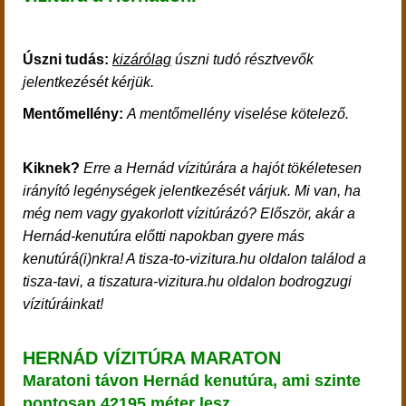
Úszni tudás:
kizárólag
úszni tudó résztvevők
jelentkezését kérjük.
Mentőmellény:
A mentőmellény viselése kötelező.
Kiknek?
Erre a Hernád vízitúrára a hajót tökéletesen
irányító legénységek jelentkezését várjuk. Mi van, ha
még nem vagy gyakorlott vízitúrázó? Először, akár a
Hernád-kenutúra előtti napokban gyere más
kenutúrá(i)nkra! A tisza-to-vizitura.hu oldalon találod a
tisza-tavi, a tiszatura-vizitura.hu oldalon bodrogzugi
vízitúráinkat!
HERNÁD VÍZITÚRA MARATON
Maratoni távon Hernád kenutúra, ami szinte
pontosan 42195 méter lesz