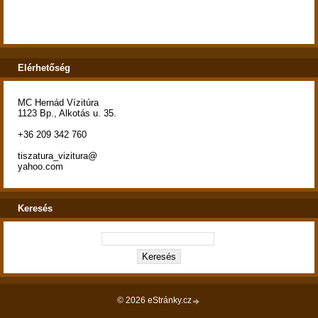
Elérhetőség
MC Hernád Vízitúra
1123 Bp., Alkotás u. 35.
+36 209 342 760
tiszatura_vizitura@
yahoo.com
Keresés
© 2026 eStránky.cz