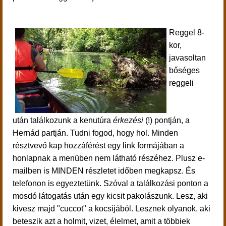
Reggel 8-
kor,
javasoltan
bőséges
reggeli
után találkozunk a kenutúra
érkezési
(!) pontján, a
Hernád partján. Tudni fogod, hogy hol. Minden
résztvevő kap hozzáférést egy link formájában a
honlapnak a menüben nem látható részéhez. Plusz e-
mailben is MINDEN részletet időben megkapsz. És
telefonon is egyeztetünk. Szóval a találkozási ponton a
mosdó látogatás után egy kicsit pakolászunk. Lesz, aki
kivesz majd "cuccot" a kocsijából. Lesznek olyanok, aki
beteszik azt a holmit, vizet, élelmet, amit a többiek