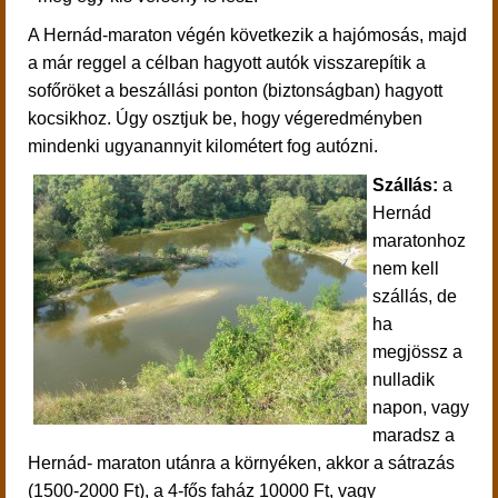
A Hernád-maraton végén következik a hajómosás, majd
a már reggel a célban hagyott autók visszarepítik a
sofőröket a beszállási ponton (biztonságban) hagyott
kocsikhoz. Úgy osztjuk be, hogy végeredményben
mindenki ugyanannyit kilométert fog autózni.
Szállás:
a
Hernád
maratonhoz
nem kell
szállás, de
ha
megjössz a
nulladik
napon, vagy
maradsz a
Hernád- maraton utánra a környéken, akkor a sátrazás
(1500-2000 Ft), a 4-fős faház 10000 Ft, vagy