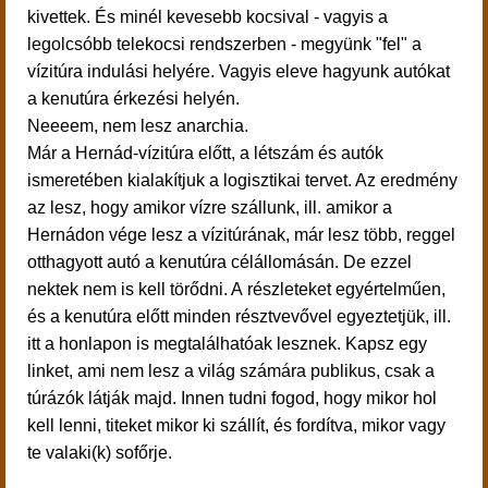
kivettek. És minél kevesebb kocsival - vagyis a
legolcsóbb telekocsi rendszerben - megyünk "fel" a
vízitúra indulási helyére. Vagyis eleve hagyunk autókat
a kenutúra érkezési helyén.
Neeeem, nem lesz anarchia.
Már a Hernád-vízitúra előtt, a létszám és autók
ismeretében kialakítjuk a logisztikai tervet. Az eredmény
az lesz, hogy amikor vízre szállunk, ill. amikor a
Hernádon vége lesz a vízitúrának, már lesz több, reggel
otthagyott autó a kenutúra célállomásán. De ezzel
nektek nem is kell törődni. A részleteket egyértelműen,
és a kenutúra előtt minden résztvevővel egyeztetjük, ill.
itt a honlapon is megtalálhatóak lesznek. Kapsz egy
linket, ami nem lesz a világ számára publikus, csak a
túrázók látják majd. Innen tudni fogod, hogy mikor hol
kell lenni, titeket mikor ki szállít, és fordítva, mikor vagy
te valaki(k) sofőrje.