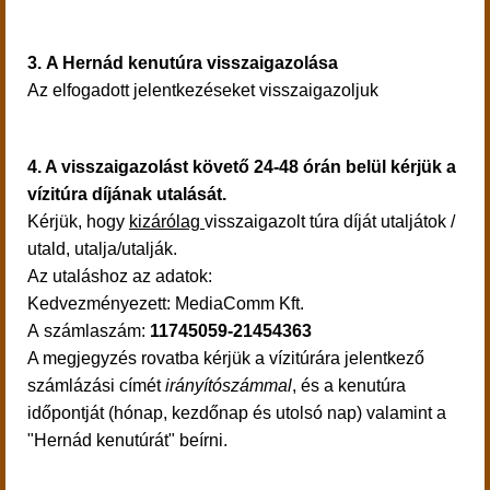
3.
A Hernád kenutúra visszaigazolása
Az elfogadott jelentkezéseket visszaigazoljuk
4. A visszaigazolást követő 24-48 órán belül kérjük a
vízitúra díjának utalását.
Kérjük, hogy
kizárólag
visszaigazolt túra díját utaljátok /
utald, utalja/utalják.
Az utaláshoz az adatok:
Kedvezményezett: MediaComm Kft.
A számlaszám:
11745059-21454363
A megjegyzés rovatba kérjük a vízitúrára jelentkező
számlázási címét
irányítószámmal
, és a kenutúra
időpontját (hónap, kezdőnap és utolsó nap) valamint a
"Hernád kenutúrát" beírni.