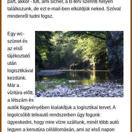
part, akkor - tuti, ami sicher, a B-terv szerinti helyen
találkozunk, de ezt e-mail-ben elküldjük neked. Szóval
mindenről tudni fogsz.
Egy wc-
szünet és
az első
tájékoztató
után
logisztikával
kezdünk.
Már a
vízitúra előtt,
a létszám és
autók függvényében kialakítjuk a logisztikai tervet. A
legolcsóbb teleautó rendszerben úgy fogunk
ügyeskedni, hogy mire vízre szállunk, minél több autó
legyen a kenutúra célállomásán, ami az első napon