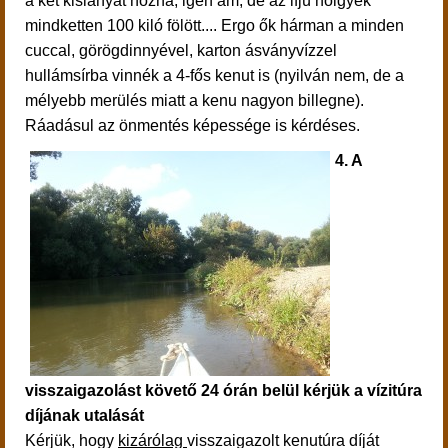
a két kislányát hozná, igen ám, de az ifjú hölgyek
mindketten 100 kiló fölött.... Ergo ők hárman a minden
cuccal, görögdinnyével, karton ásványvízzel
hullámsírba vinnék a 4-fős kenut is (nyilván nem, de a
mélyebb merülés miatt a kenu nagyon billegne).
Ráadásul az önmentés képessége is kérdéses.
4. A
visszaigazolást követő 24 órán belül kérjük a vízitúra
díjának utalását
Kérjük, hogy
kizárólag
visszaigazolt kenutúra díját