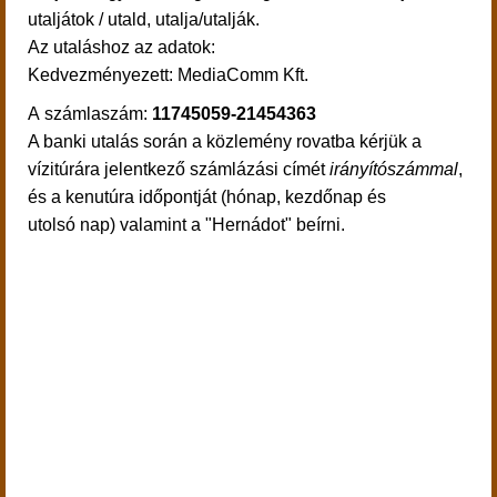
utaljátok / utald, utalja/utalják.
Az utaláshoz az adatok:
Kedvezmé
nyezett: MediaComm Kft.
A számlaszám:
11745059-21454363
A banki utalás során a közlemény rovatba kérjük a
vízitúrára jelentkező számlázási címét
irányítószámmal
,
és a kenutúra időpontját (hónap, kezdőnap és
utolsó nap) valamint a "Hernádot" beírni.