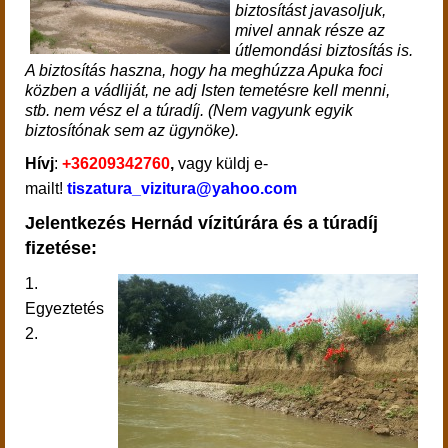
biztosítást javasoljuk,
mivel annak része az
útlemondási biztosítás is.
A biztosítás haszna, hogy ha meghúzza Apuka foci
közben a vádliját, ne adj Isten temetésre kell menni,
stb. nem vész el a túradíj. (Nem vagyunk egyik
biztosítónak sem az ügynöke).
Hívj
:
+36209342760
,
vagy küldj e-
mailt!
tiszatura_vizitura@yahoo.com
Jelentkezés Hernád vízitúrára és a túradíj
fizetése:
1.
Egyeztetés
2.