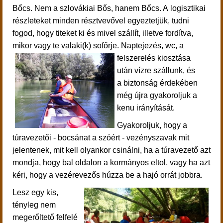
Bőcs. Nem a szlovákiai Bős, hanem Bőcs. A logisztikai
részleteket minden résztvevővel egyeztetjük, tudni
fogod, hogy titeket ki és mivel szállít, illetve fordítva,
mikor vagy te valaki(k) sofőrje.
Naptejezés, wc, a
felszerelés kiosztása
után
vízre szállunk, és
a
biztonság érdekében
még újra gyakoroljuk a
kenu irányítását.
Gyakoroljuk, hogy a
túravezetői - bocsánat a szóért - vezényszavak mit
jelentenek, mit kell olyankor csinálni, ha a túravezető azt
mondja, hogy bal oldalon a kormányos eltol, vagy ha azt
kéri, hogy a vezérevezős húzza be a hajó orrát jobbra.
Lesz egy kis,
tényleg nem
megerőltető felfelé