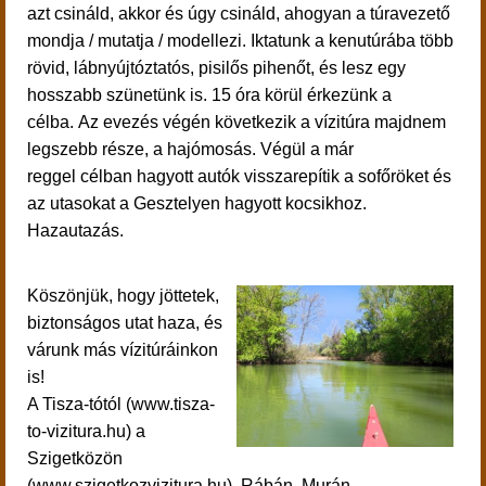
azt csináld, akkor és úgy csináld, ahogyan a túravezető
mondja / mutatja / modellezi.
Iktatunk a kenutúrába több
rövid,
lábnyújtóztatós, pisilős pihenőt, és lesz egy
hosszabb szünetünk is. 15 óra körül érkezünk a
célba.
Az evezés végén következik a vízitúra majdnem
legszebb része, a hajómosás. Végül a már
reggel célban hagyott autók visszarepítik a sofőröket és
az utasokat a Gesztelyen hagyott kocsikhoz.
Hazautazás.
Köszönjük, hogy jöttetek,
biztonságos utat haza, és
várunk más vízitúráinkon
is!
A Tisza-tótól (www.tisza-
to-vizitura.hu) a
Szigetközön
(www.szigetkozvizitura.hu), Rábán, Murán,