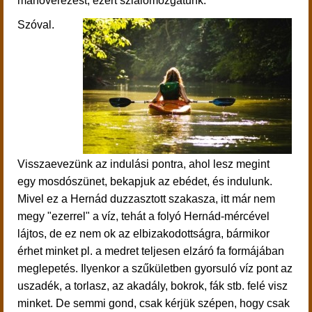
manőverezést, ezért szlalomozgatunk.
Szóval.
Visszaevezünk az indulási pontra, ahol lesz megint
egy
mosdószünet, bekapjuk az ebédet, és indulunk.
Mivel ez a Hernád duzzasztott szakasza, itt már nem
megy "ezerrel" a víz, tehát a folyó Hernád-mércével
lájtos, de ez nem ok az elbizakodottságra, bármikor
érhet minket pl. a medret teljesen elzáró fa formájában
meglepetés. Ilyenkor a szűkületben gyorsuló víz pont az
uszadék, a torlasz, az akadály, bokrok, fák stb. felé visz
minket. De semmi gond, csak kérjük szépen, hogy csak