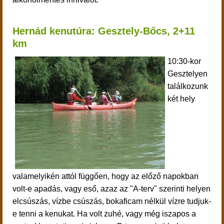
Hernád kenutúra: Gesztely-Bőcs, 2+
11
km
10:30-kor
Gesztelyen
találkozunk
két hely
valamelyikén attól függően, hogy az előző napokban
volt-e apadás, vagy eső, azaz az "A-terv" szerinti helyen
elcsúszás, vízbe csúszás, bokaficam nélkül vízre
tudjuk-
e
tenni a kenukat. Ha volt zuhé, vagy még iszapos a