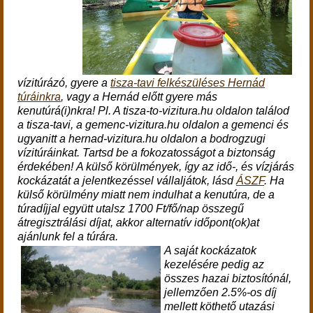
vízitúrázó,
gyere a
tisza-tavi felkészüléses Hernád
túráinkra
, vagy
a Hernád előtt gyere más
kenutúrá(i)nkra! Pl. A tisza-to-vizitura.hu oldalon találod
a tisza-tavi, a gemenc-vizitura.hu oldalon a gemenci és
ugyanitt a hernad-vizitura.hu oldalon a bodrogzugi
vízitúráinkat. Tartsd be a fokozatosságot a biztonság
érdekében!
A külső körülmények, így az idő-, és vízjárás
kockázatát a jelentkezéssel vállaljátok, lásd
ÁSZF
.
Ha
külső körülmény miatt nem indulhat a kenutúra, de a
túradíjjal együtt utalsz 1700 Ft/fő/nap összegű
átregisztrálási díjat, akkor alternatív időpont(ok)at
ajánlunk fel a túrára.
A saját kockázatok
kezelésére pedig az
összes hazai biztosítónál,
jellemzően 2.5%-os díj
mellett köthető utazási