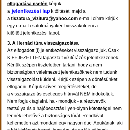
elfogadása esetén
kérjük
jelentkezési lap
a
kitöltését, majd a
a
tiszatura_vizitura@yahoo.com
e-mail címre kérjük
egy e-mail csatolmányaként visszaküldeni a
kitöltött jelentkezési lapot.
3.
A Hernád túra visszaigazolása
Az elfogadott (!) jelentkezéseket visszaigazoljuk. Csak
KIFEJEZETTEN
tapasztalt vízitúrázók jelentkezzenek.
Kérjük szépen tiszteletben tartani, hogy a nem
biztonságban vélelmezett jelentkezőknek nem tudunk
visszaigazolást küldeni. Kérjük szépen a döntésünket
elfogadni. Kérjük szíves megértéseteket, de
a
visszaigazolás esetleges hiányát NEM indokoljuk.
Nem fogjuk taglalni, ha - mondjuk - a résztvevők
testsúlya és a hajóbeosztás ilyen-olyan kötöttségei
nem
tennék lehetővé a biztonságos túrát. Rendkívül
kellemetlen azt mondani egy nagyon duci Apukának, aki