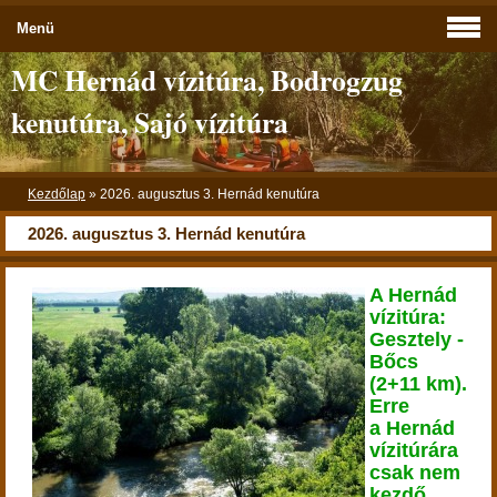
Menü
MC Hernád vízitúra, Bodrogzug
kenutúra, Sajó vízitúra
Kezdőlap
»
2026. augusztus 3. Hernád kenutúra
2026. augusztus 3. Hernád kenutúra
A Hernád
vízitúra:
Gesztely -
Bőcs
(2+11 km).
Erre
a Hernád
vízitúrára
csak nem
kezdő