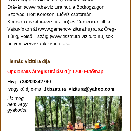
Dráván (www.raba-vizitura.hu), a Bodrogzugon,
Szarvasi-Holt-Körösön, Élővíz-csatornán,
Körösön (tiszatura-vizitura.hu) és Gemencen, ill. a
Vajas-fokon át (www.gemenc-vizitura.hu) át az Öreg-
Túrig, Felső-Tiszáig (www.tiszatura-vizitura.hu) sok
helyen szervezünk kenutúrákat.
Hernád vízitúra díja
Opcionális átregisztrálási díj: 1700 Ft/fő/nap
Hívj
:
+36209342760
,vagy küldj e-mailt!
tiszatura_vizitura@yahoo.com
Ha
még
nem vagy
gyakorlott