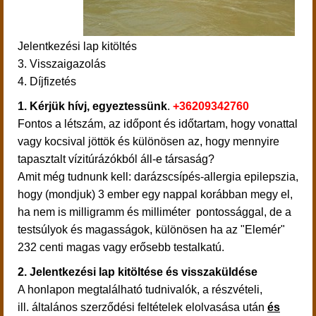
Jelentkezési lap kitöltés
3. Visszaigazolás
4. Díjfizetés
1.
Kérjük hívj, egyeztessünk
.
+36209342760
Fontos a létszám, az időpont és időtartam, hogy vonattal
vagy kocsival jöttök és különösen az, hogy mennyire
tapasztalt vízitúrázókból áll-e társaság?
Amit még tudnunk kell: darázscsípés-allergia epilepszia,
hogy (mondjuk) 3 ember egy nappal korábban megy el,
ha nem is milligramm és milliméter pontossággal, de a
testsúlyok és magasságok, különösen ha az "Elemér"
232 centi magas vagy erősebb testalkatú.
2. Jelentkezési lap kitöltése és visszaküldése
A honlapon megtalálható tudnivalók, a részvételi,
ill. általános szerződési feltételek elolvasása után
és