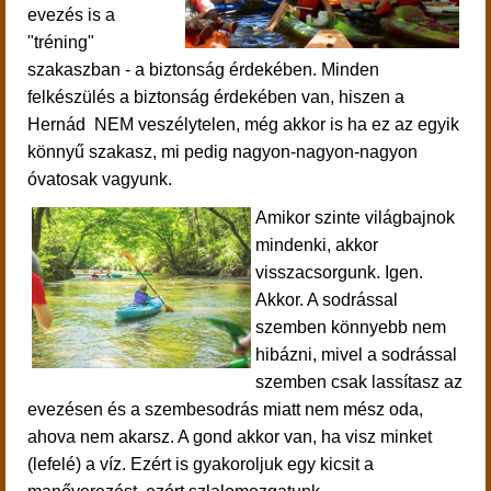
evezés is a
"tréning"
szakaszban - a biztonság érdekében. Minden
felkészülés a biztonság érdekében van, hiszen a
Hernád NEM veszélytelen, még akkor is ha ez az egyik
könnyű szakasz, mi pedig nagyon-nagyon-nagyon
óvatosak vagyunk.
Amikor szinte világbajnok
mindenki, akkor
visszacsorgunk. Igen.
Akkor. A sodrással
szemben könnyebb nem
hibázni, mivel a sodrással
szemben csak lassítasz az
evezésen és a szembesodrás miatt nem mész oda,
ahova nem akarsz. A gond akkor van, ha visz minket
(lefelé) a víz. Ezért is gyakoroljuk egy kicsit a