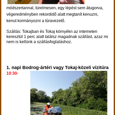
módszertannal, türelmesen, egy lépést sem átugorva,
végeredményben rekordidő alatt megtanít kenuzni,
kenut kormányozni a túravezető.
Szállás: Tokajban és Tokaj környékn az interneten
keresztül 1 perc alatt találsz magadnak szállást, azaz mi
nem is kellünk a szállásfoglaláshoz.
1. napi Bodrog-ártéri vagy Tokaj-közeli vízitúra
10:30-