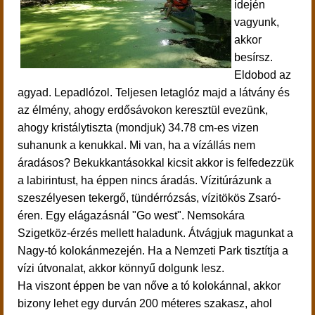
idején
vagyunk,
akkor
besírsz.
Eldobod az
agyad. Lepadlózol. Teljesen letaglóz majd a látvány és
az élmény, ahogy erdősávokon keresztül evezünk,
ahogy kristálytiszta (mondjuk) 34.78 cm-es vizen
suhanunk a kenukkal. Mi van, ha a vízállás nem
áradásos? Bekukkantásokkal kicsit akkor is felfedezzük
a labirintust, ha éppen nincs áradás. Vízitúrázunk a
szeszélyesen tekergő, tündérrózsás, vízitökös Zsaró-
éren. Egy elágazásnál "Go west". Nemsokára
Szigetköz-érzés mellett haladunk. Átvágjuk magunkat a
Nagy-tó kolokánmezején. Ha a Nemzeti Park tisztítja a
vízi útvonalat, akkor könnyű dolgunk lesz.
Ha viszont éppen be van nőve a tó kolokánnal, akkor
bizony lehet egy durván 200 méteres szakasz, ahol