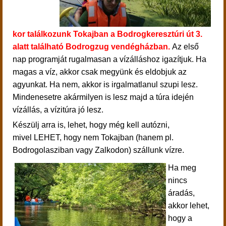
kor
találkozunk Tokajban a Bodrogkeresztúri út 3.
alatt található Bodrogzug vendégházban.
Az első
nap programját rugalmasan a vízálláshoz igazítjuk. Ha
magas a víz, akkor csak megyünk és eldobjuk az
agyunkat. Ha nem, akkor is irgalmatlanul szupi lesz.
Mindenesetre akármilyen is lesz majd a túra idején
vízállás, a vízitúra jó lesz.
Készülj arra is, lehet, hogy még kell autózni,
mivel LEHET, hogy nem Tokajban (hanem pl.
Bodrogolasziban vagy Zalkodon) szállunk vízre.
Ha meg
nincs
áradás,
akkor lehet,
hogy a