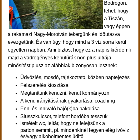
Bodrogon,
lehet, hogy
a Tiszán,
vagy éppen
a rakamazi Nagy-Morotván tekergünk és időutazva
evezgetünk. És van úgy, hogy mind a 3 víz sorra kerül
egyetlen napban. Ami biztos, hogy ez a nap is kiérdemli
majd a vadregényes kenutúrák non plus ultrája
minősítést plusz az alábbiak bizonyosan lesznek:
Üdvözlés, mosdó, tájékoztató, közben naptejezés
Felszerelés kiosztása
Megtanítunk kenuzni, kenut kormányozni
A kenu irányításának gyakorlása, coaching
Enni és innivaló hajó(k)ba pakolása
Slusszkulcsot, telefont hordóba tesszük
Ismételt wc, leltár, hogy ne felejtsünk a
parton semmit, pl. mindenkinél legyen elég ivóvíz
és/vagy alkoholmentes üditő