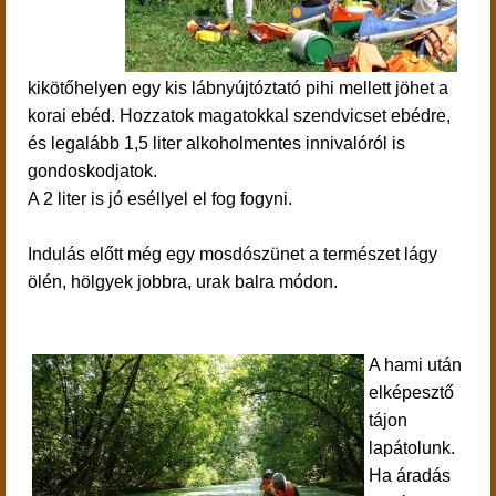
kikötőhelyen egy kis lábnyújtóztató pihi mellett jöhet a
korai ebéd. Hozzatok magatokkal szendvicset ebédre,
és legalább 1,5 liter alkoholmentes innivalóról is
gondoskodjatok.
A 2 liter is jó eséllyel el fog fogyni.
Indulás előtt még egy mosdószünet a természet lágy
ölén, hölgyek jobbra, urak balra módon.
A hami után
elképesztő
tájon
lapátolunk.
Ha áradás