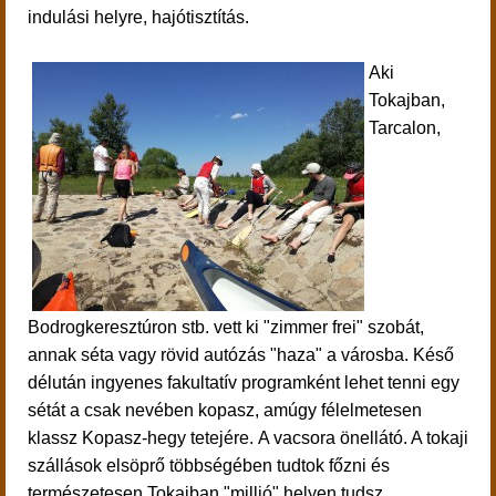
indulási helyre, hajótisztítás.
Aki
Tokajban,
Tarcalon,
Bodrogkeresztúron stb. vett ki "zimmer frei" szobát,
annak séta vagy rövid autózás "haza" a városba. Késő
délután ingyenes fakultatív programként lehet tenni egy
sétát a csak nevében kopasz, amúgy félelmetesen
klassz Kopasz-hegy tetejére.
A vacsora önellátó. A tokaji
szállások elsöprő többségében tudtok főzni és
természetesen Tokajban "millió" helyen tudsz