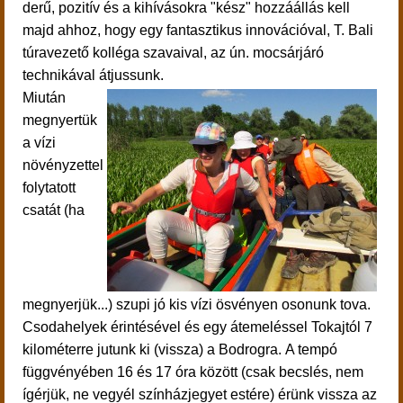
derű, pozitív és a kihívásokra "kész" hozzáállás kell
majd ahhoz, hogy egy fantasztikus innovációval, T. Bali
túravezető kolléga szavaival, az ún. mocsárjáró
technikával átjussunk.
Miután
megnyertük
a vízi
növényzettel
folytatott
csatát (ha
megnyerjük...) szupi jó kis vízi ösvényen osonunk tova.
Csodahelyek érintésével és egy átemeléssel Tokajtól 7
kilométerre jutunk ki (vissza) a Bodrogra.
A tempó
függvényében 16 és 17 óra között (csak becslés, nem
ígérjük, ne vegyél színházjegyet estére) érünk vissza az