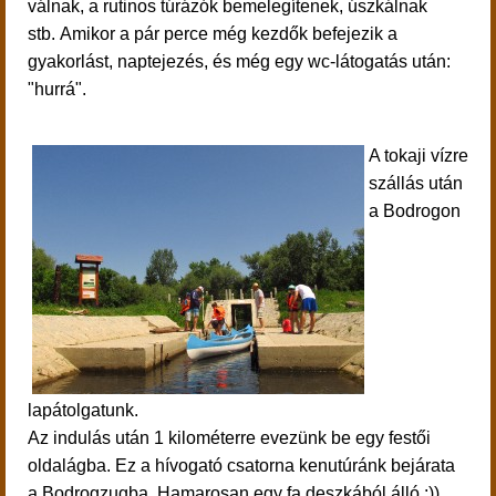
válnak, a rutinos túrázók bemelegítenek, úszkálnak
stb.
Amikor a pár perce még kezdők befejezik a
gyakorlást, naptejezés, és még egy wc-látogatás után:
"hurrá".
A tokaji vízre
szállás után
a Bodrogon
lapátolgatunk.
Az indulás után 1 kilométerre evezünk be egy festői
oldalágba. Ez a hívogató csatorna kenutúránk bejárata
a Bodrogzugba. Hamarosan egy fa deszkából álló :))