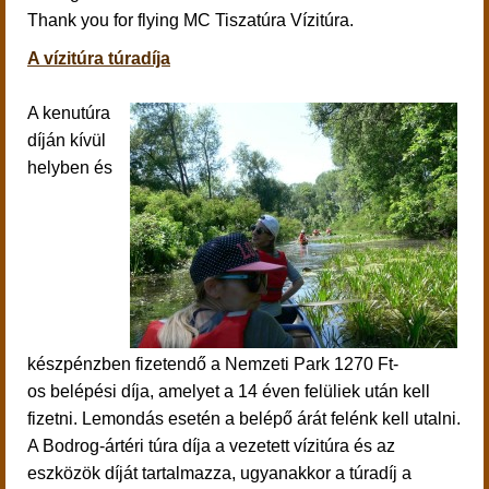
Thank you for flying MC Tiszatúra Vízitúra.
A vízitúra túradíja
A kenutúra
díján kívül
helyben és
készpénzben fizetendő a Nemzeti Park 1270 Ft-
os belépési díja, amelyet a 14 éven felüliek után kell
fizetni. Lemondás esetén a belépő árát felénk kell utalni.
A Bodrog-ártéri túra díja a vezetett vízitúra és az
eszközök díját tartalmazza, ugyanakkor a túradíj a