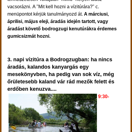
vacsorázni.
A "Mit kell hozni a vízitúrára?" c.
menüpontot kérjük tanulmányozd át.
A márciusi,
áprilisi, május eleji, áradás idején tartott, vagy
áradást követő bodrogzugi kenutúrákra érdemes
gumicsizmát hozni.
3. napi vízitúra a Bodrogzugban: ha nincs
áradás, kalandos kanyargás egy
mesekönyvben, ha pedig van sok víz, még
őrületesebb kaland vár rád mezők felett és
erdőben kenuzva....
9:30-