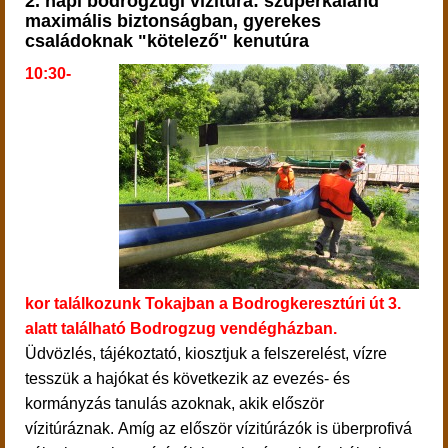
2. napi
bodrogzugi vízitúra:
szuperkaland
maximális biztonságban, gyerekes
családoknak "kötelező" kenutúra
10:30-
kor
találkozunk Tokajban a Bodrogkeresztúri út 3.
alatt található Bodrogzug vendégházban.
Üdvözlés, tájékoztató, kiosztjuk a felszerelést, vízre
tesszük a hajókat és következik az
evezés- és
kormányzás tanulás azoknak, akik először
vízitúráznak.
Amíg az először vízitúrázók is überprofivá