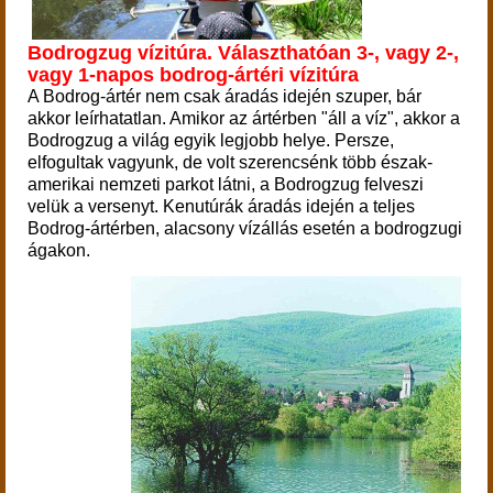
Bodrogzug vízitúra. Választhatóan 3-, vagy 2-,
vagy 1-napos bodrog-ártéri vízitúra
A Bodrog-ártér nem csak áradás idején szuper, bár
akkor leírhatatlan. Amikor az ártérben "áll a víz", akkor a
Bodrogzug a világ egyik legjobb helye. Persze,
elfogultak vagyunk, de volt szerencsénk több észak-
amerikai nemzeti parkot látni, a Bodrogzug felveszi
velük a versenyt.
Kenutúrák áradás idején a teljes
Bodrog-ártérben, alacsony vízállás esetén a bodrogzugi
ágakon.