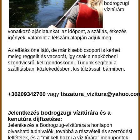
bodrogzugi
vízitúrára
vonatkozó ajánlatunkat az időpont, a szállás, étkezés
igények, valamint a létszám alapján adjuk meg.
Az ellátás önellátó, de már kisebb csoport is kérhet
meleg reggelit és vacsorát, így csak a napközbeni
szendvicsről kell gondoskodni. Tudunk segíteni a
szállításban, közlekedésben, kis túlzással: bármiben.
+36209342760
vagy
tiszatura_vizitura@yahoo.co
Jelentkezés bodrogzugi vízitúrára és a
kenutúra díjfizetése:
Jelentkezés a Bodrogzug-vízitúrára
a honlapon
olvasható tudnivalók, továbbá a részvételi és szerződési
feltételek, és a "mit kell hozni a vízitúrára" menüpontok