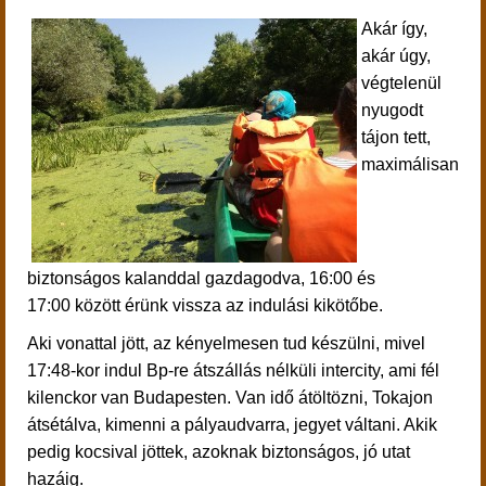
Akár így,
akár úgy,
végtelenül
nyugodt
tájon tett,
maximálisan
biztonságos kalanddal gazdagodva, 16:00 és
17:00 között érünk vissza az indulási kikötőbe.
Aki vonattal jött, az kényelmesen tud készülni, mivel
17:48-kor indul Bp-re átszállás nélküli intercity, ami fél
kilenckor van Budapesten. Van idő átöltözni, Tokajon
átsétálva, kimenni a pályaudvarra, jegyet váltani. Akik
pedig kocsival jöttek, azoknak biztonságos, jó utat
hazáig.