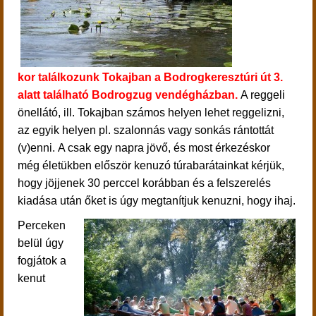
kor
találkozunk Tokajban a Bodrogkeresztúri út 3.
alatt található Bodrogzug vendégházban.
A reggeli
önellátó, ill. Tokajban számos helyen lehet reggelizni,
az egyik helyen pl. szalonnás vagy sonkás rántottát
(v)enni.
A csak egy napra jövő, és most érkezéskor
még életükben először kenuzó túrabarátainkat kérjük,
hogy jöjjenek 30 perccel korábban és a felszerelés
kiadása után őket is úgy megtanítjuk kenuzni, hogy ihaj.
Perceken
belül úgy
fogjátok a
kenut