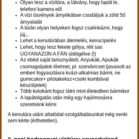
Olyan lesz a vízitúra, a látvány, hogy lapát le,
telefon/ kamera elő
A vízi ösvények árnyékában csodáljuk a zöld 50
árnyalatát
A túrán olyan helyeken fogsz csalinkázni, hogy
júj...
Lehet a kenutúrában átemelés, kenucipelés
Lehet, hogy lesz fekete gólya, réti sas
UGYANAZON A FÁN üldögélve (!)
Az ebéd saját tarisznyából, Anyukák, Apukák
csomagoljatok élelmet, pl. szendvicset (javasolt az
emberi fogyasztásra kvázi-alkalmas bármi, ne
gumicukor+ pilotakeksz+csoki kombóval
készüljetek)
Több kolokánt fogsz látni mint életedben bármikor
A lapátolgatás után még egy hajómosásra
szeretnénk kérni
A kenutúra utáni altatódal-szolgáltatásunkat még senki
sem kérte (érthetetlen).