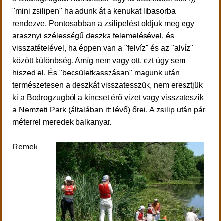
"mini zsilipen" haladunk át a kenukat libasorba
rendezve. Pontosabban a zsilipelést oldjuk meg egy
arasznyi szélességű deszka felemelésével, és
visszatételével, ha éppen van a "felvíz" és az "alvíz"
között különbség. Amíg nem vagy ott, ezt úgy sem
hiszed el. És "becsületkasszásan" magunk után
természetesen a deszkát visszatesszük, nem eresztjük
ki a Bodrogzugból a kincset érő vizet vagy visszateszik
a Nemzeti Park (általában itt lévő) őrei. A zsilip után pár
méterrel meredek balkanyar.
Remek