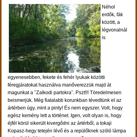
Néhol
erdők, fák
között, a
légvonalnál
is
egyenesebben, fekete és fehér lyukak közötti
féregjáratokat használva manőverezzük majd át
magunkat a "Zalkodi partokra". Pszt!!! Töredelmesen
beismerjük. Még fiatalabb korunkban tévedtünk el az
ártérben úgy, mint a pinty! És nem egyszer. Volt, hogy
egész kemény lett a történet. Igen, volt olyan is, hogy
éjfél körül sikerült kivergődni az ártérből, a tokaji
Kopasz-hegy tetején lévő és a repülőknek szóló lámpa