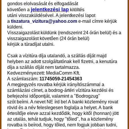
gondos elolvasását és elfogadását
jelentkezési lap
követően a
kitöltés
utáni visszaküldésével. A jelentkezési lapot
a
tiszatura_vizitura@yahoo.com
e-mail címre kérjük
küldeni.
Visszaigazolást küldünk (rendszerint 24 órán belül) és a
visszaigazolást követően (24 órán belül)
kérjük a túradíjat utalni.
Csak a vízitúra díja utalandó, a szállás díját majd
helyben az adott szolgáltatónak kell fizetni, a kenutúra
díja a szállás díját nem tartalmazza.
Kedvezményezett: MediaComm Kft.
A számlaszám:
11745059-21454363
A megjegyzés rovatba kérjük irányítószámmal a
számlázási címet, a bodrog-ártéri vízitúra kezdési és
befejezési időpontját, valamint a "Bodrogzug"
szót beírni. A nevet NE írd be! A banki közlemény rovat
rövid és a név feleslegesen foglalja a helyet. A bank
értesítője eleve azzal kezdődik, hogy kitől (honnan) jött
az utalás, tehát tudjuk, hogy "tőled", ha a közlemény
rovatba is beírod, hogy tőled, nem fogjuk jobban tudni,