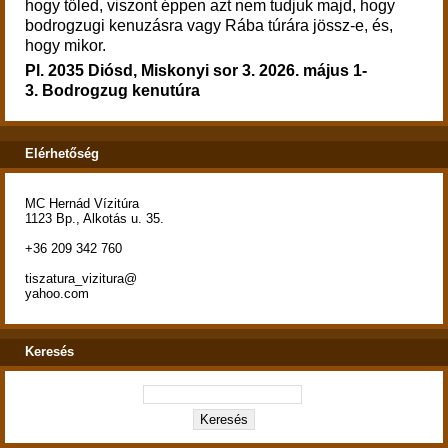
hogy tőled, viszont éppen azt nem tudjuk majd, hogy
bodrogzugi kenuzásra vagy Rába túrára jössz-e, és,
hogy mikor.
Pl. 2035 Diósd, Miskonyi sor 3.
2026. május 1-
3.
Bodrogzug kenutúra
Elérhetőség
MC Hernád Vízitúra
1123 Bp., Alkotás u. 35.
+36 209 342 760
tiszatura_vizitura@
yahoo.com
Keresés