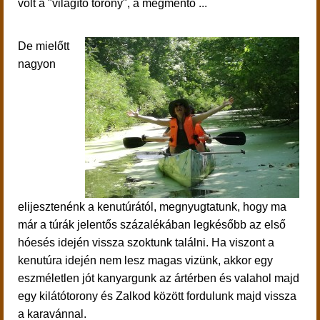
volt a "világító torony", a megmentő ...
De mielőtt
nagyon
elijesztenénk a kenutúrától, megnyugtatunk, hogy ma
már a túrák jelentős százalékában legkésőbb az első
hóesés idején vissza szoktunk találni. Ha viszont a
kenutúra idején nem lesz magas vizünk, akkor egy
eszméletlen jót kanyargunk az ártérben és valahol majd
egy kilátótorony és Zalkod között fordulunk majd vissza
a karavánnal.