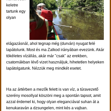
keletre
tartunk egy
olyan
elágazásnál, ahol tegnap még (durván) nyugat felé
lapátolunk. Most és ma Zalkod irányában evezünk. Akár
tökéletes vízállás, akár már "csak" az erekben,
csatornákban lévő vizet használjuk, hihetetlen helyeken
lapátolgatunk. Nézzük meg mindkét esetet.
Ha az ártérben a mezők felett is van víz, a túravezető
szerény mosollyal köszöni meg a spontán tapsot, amit
azzal érdemel ki, hogy olyan eleganciával suhan át a
kenukaraván a dzsungelen, mint kés a vajban.