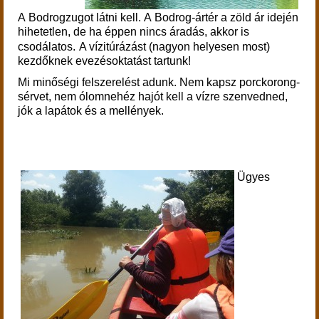
A Bodrogzugot látni kell. A Bodrog-ártér a zöld ár idején
hihetetlen, de ha éppen nincs áradás, akkor is
csodálatos.
A vízitúrázást (nagyon helyesen most)
kezdőknek evezésoktatást tartunk!
Mi minőségi felszerelést adunk.
Nem kapsz porckorong-
sérvet, nem
ólomnehéz hajót kell a vízre szenvedned,
jók a lapátok és a mellények.
Ügyes