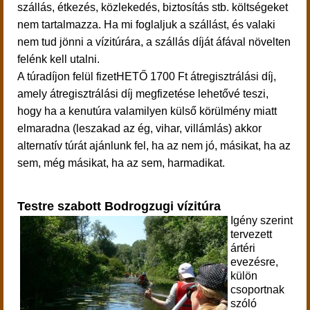
szállás, étkezés, közlekedés, biztosítás stb. költségeket
nem tartalmazza. Ha mi foglaljuk a szállást, és valaki
nem tud jönni a vízitúrára, a szállás díját áfával növelten
felénk kell utalni.
A túradíjon felül fizetHETŐ 1700 Ft átregisztrálási díj,
amely átregisztrálási díj megfizetése lehetővé teszi,
hogy ha a kenutúra valamilyen külső körülmény miatt
elmaradna (leszakad az ég, vihar, villámlás) akkor
alternatív túrát ajánlunk fel, ha az nem jó, másikat, ha az
sem, még másikat, ha az sem, harmadikat.
Testre szabott Bodrogzugi vízitúra
Igény szerint
tervezett
ártéri
evezésre,
külön
csoportnak
szóló