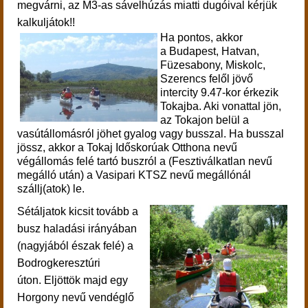
megvárni, az M3-as sávelhúzás miatti dugóival kérjük
kalkuljátok!!
Ha pontos, akkor
a Budapest, Hatvan,
Füzesabony, Miskolc,
Szerencs felől jövő
intercity 9.47-kor érkezik
Tokajba. Aki vonattal jön,
az Tokajon belül a
vasútállomásról jöhet gyalog vagy busszal. Ha busszal
jössz, akkor a Tokaj Időskorúak Otthona nevű
végállomás felé tartó buszról a (Fesztiválkatlan nevű
megálló után) a Vasipari KTSZ nevű megállónál
szállj(atok) le.
Sétáljatok kicsit tovább a
busz haladási irányában
(nagyjából észak felé) a
Bodrogkeresztúri
úton. Eljöttök majd egy
Horgony nevű vendéglő