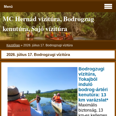
Menü
MC Hernád vízitúra, Bodrogzug
kenutúra, Sajó vízitúra
Kezdőlap
»
2026. július 17. Bodrogzugi vízitúra
2026. július 17. Bodrogzugi vízitúra
Bodrogzugi
vízitúra,
Tokajból
induló
bodrog-ártéri
kenutúra: 13
km varázslat*
Maximális
biztonság, 13
km-es kellemes,