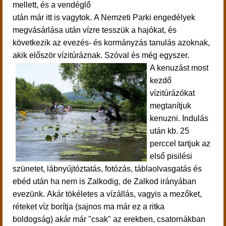
mellett, és a vendéglő
után már itt is vagytok. A Nemzeti Parki engedélyek
megvásárlása után
vízre tesszük a hajókat, és
következik az
evezés- és kormányzás tanulás azoknak,
akik először vízitúráznak.
Szóval és még egyszer.
A kenuzást most
kezdő
vízitúrázókat
megtanítjuk
kenuzni.
Indulás
után kb. 25
perccel tartjuk az
első
pisilési
szünetet,
lábnyújtóztatás, fotózás, táblaolvasgatás és
ebéd után
ha nem is Zalkodig, de Zalkod irányában
evezünk.
Akár tökéletes a vízállás, vagyis a mezőket,
réteket víz borítja (sajnos ma már ez a ritka
boldogság) akár már "csak" az erekben, csatornákban