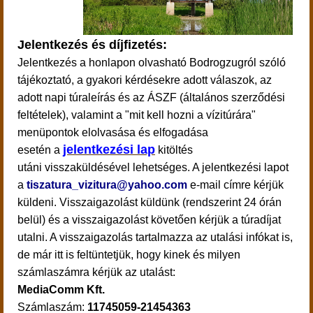
Jelentkezés és díjfizetés:
Jelentkezés a honlapon olvasható Bodrogzugról szóló
tájékoztató, a gyakori kérdésekre adott válaszok, az
adott napi túraleírás és
az ÁSZF (általános szerződési
feltételek), valamint a "mit kell hozni a vízitúrára"
menüpontok elolvasása és elfogadása
jelentkezési lap
esetén a
kitöltés
utáni visszaküldésével lehetséges. A jelentkezési lapot
a
tiszatura_vizitura@yahoo.com
e-mail címre kérjük
küldeni.
Visszaigazolást küldünk (rendszerint 24 órán
belül) és a visszaigazolást követően kérjük a túradíjat
utalni. A visszaigazolás tartalmazza az utalási infókat is,
de már itt is feltüntetjük, hogy kinek és milyen
számlaszámra kérjük az utalást:
MediaComm Kft.
Számlaszám:
11745059-21454363