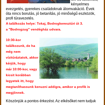
kényelmes
evezgetés, gyerekes családoknak álomvakáció. Évek
óta nincs borulás, jó betanítás, jó minőségű eszközök,
profi túravezetés.
A találkozás helye: Tokaj, Bodrogkeresztúri út 3.
a "Bodrogzug" vendégház udvara.
10:30-kor
találkozunk, de ha
még nem
vízitúráztatok, akkor
kérjük, hogy
már
10:00-kor, vagy
kicsit korábban
legyetek itt, hogy
megtaníthassunk kenuzni addigra, amikor a profik is
megjönnek.
Köszönjük a pontos érkezést. Az elkésőket nem tudjuk