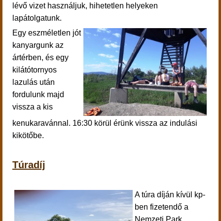
lévő vizet használjuk, hihetetlen helyeken
lapátolgatunk.
Egy eszméletlen jót
kanyargunk az
ártérben, és egy
kilátótornyos
lazulás után
fordulunk majd
vissza a kis
kenukaravánnal. 16:30 körül érünk vissza az indulási
kikötőbe.
Túradíj
A túra díján kívül kp-
ben fizetendő a
Nemzeti Park