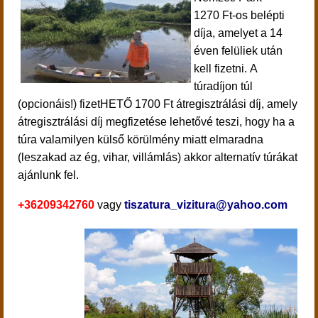
1270 Ft-os belépti
díja, amelyet a 14
éven felüliek után
kell fizetni.
A
túradíjon túl
(opcionáis!) fizetHETŐ 1700 Ft átregisztrálási díj, amely
átregisztrálási díj megfizetése lehetővé teszi, hogy ha a
túra valamilyen külső körülmény miatt elmaradna
(leszakad az ég, vihar, villámlás) akkor alternatív túrákat
ajánlunk fel.
+36209342760
vagy
tiszatura_vizitura@yahoo.com