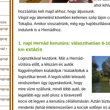
ahol kihí
m
hozzáállás kell majd ahhoz, hogy átjussunk.
Végül egy átemelést követően kellemes szép tájon c
itúra
Tokajba.
Amikor visszaérünk, még egy hajótisztításr
ogzugi
indulunk is a Hernádhoz.
ogzug
1. napi Hernád kenutúra:
választhatóan 6-1
extázis
rnád +
km
Logisztikával kezdünk. Már a Hernád-
ogzugi
vízitúra előtt, a létszám és autók
rogzug
függvényében kialakítjuk /
kialakítottuk a
logisztikai tervet. A legolcsóbb teleautó
rogzugi
rendszerben úgy ügyeskedünk, hogy
mire vízre szállunk, minél több autó, de
rogzug
legalább egy autó plusz a túravezető
rogzugi
kocsi ott legyen a kenutúra célállomásán. Aztán biztos
mindenki (tehát értelemszerűen a kocsik sofőrjei is) 