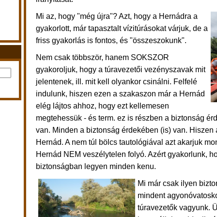
Mi az, hogy "még újra"? Azt, hogy a Hernádra a
gyakorlott, már tapasztalt vízitúrásokat várjuk, de a
friss gyakorlás is fontos, és "összeszokunk".
Nem csak többször, hanem SOKSZOR
gyakoroljuk, hogy a túravezetői vezényszavak mit
jelentenek, ill. mit kell olyankor csinálni. Felfelé
indulunk, hiszen ezen a szakaszon már a Hernád
elég lájtos ahhoz, hogy ezt kellemesen
megtehessük - és term. ez is részben a biztonság é
van. Minden a biztonság érdekében (is) van. Hiszen
Hernád. A nem túl bölcs tautológiával azt akarjuk mo
Hernád NEM veszélytelen folyó. Azért gyakorlunk, ho
biztonságban legyen minden kenu.
Mi már csak ilyen bizt
mindent agyonóvatosko
túravezetők vagyunk. 