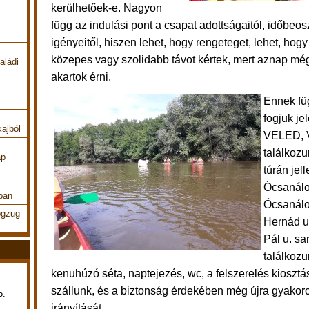
kerülhetőek-e. Nagyon
függ az indulási pont a csapat adottságaitól, időbeos
igényeitől, hiszen lehet, hogy rengeteget, lehet, hogy
közepes vagy szolidabb távot kértek, mert aznap m
aládi
akartok érni.
Ennek f
fogjuk je
kajból
VELED, 
találkozu
ap
túrán jel
Ócsanálo
ban
Ócsanálo
ogzug
Hernád ut
Pál u. sa
találkozu
kenuhúzó séta, naptejezés, wc, a felszerelés kioszt
szállunk, és a
biztonság érdekében még újra gyakoro
5.
irányítását.