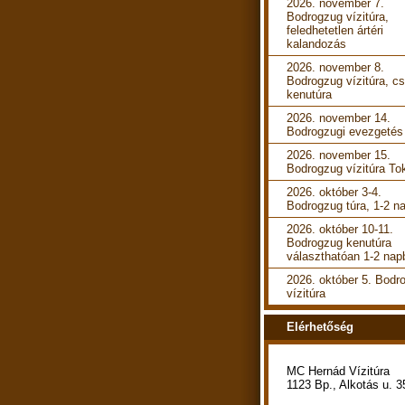
2026. november 7.
Bodrogzug vízitúra,
feledhetetlen ártéri
kalandozás
2026. november 8.
Bodrogzug vízitúra, cs
kenutúra
2026. november 14.
Bodrogzugi evezgetés
2026. november 15.
Bodrogzug vízitúra To
2026. október 3-4.
Bodrogzug túra, 1-2 n
2026. október 10-11.
Bodrogzug kenutúra
választhatóan 1-2 nap
2026. október 5. Bodr
vízitúra
Elérhetőség
MC Hernád Vízitúra
1123 Bp., Alkotás u. 3