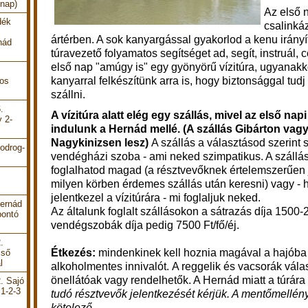
 nap)
Az első n
dék
csalinká
ártérben. A sok kanyargással gyakorlod a kenu irányí
nád
túravezető folyamatos segítséget ad, segít, instruál, 
első nap "amúgy is" egy gyönyörű vízitúra, ugyanakk
kanyarral felkészítünk arra is, hogy biztonsággal tud
pos
szállni.
.
A vízitúra alatt elég egy szállás, mivel az első nap
y 2-
indulunk a Hernád mellé. (A szállás Gibárton vag
Nagykinizsen lesz)
A szállás a választásod szerint 
odrog-
vendégházi szoba - ami neked szimpatikus. A szállá
foglalhatod magad (a résztvevőknek értelemszerűen 
milyen körben érdemes szállás után keresni) vagy - 
jelentkezel a vízitúrára - mi foglaljuk neked.
Hernád
Az általunk foglalt szállásokon a sátrazás díja 1500-2
bontó
vendégszobák díja pedig 7500 Ft/fő/éj.
.
Étkezés:
mindenkinek kell hoznia
magával a hajóba
lső
l
alkoholmentes innivalót.
A reggelik és vacsorák vála
önellátóak vagy rendelhetők. A Hernád miatt a túrára
. Sajó
 1-2-3
tudó résztvevők jelentkezését kérjük. A m
entőmellény
kötelező.