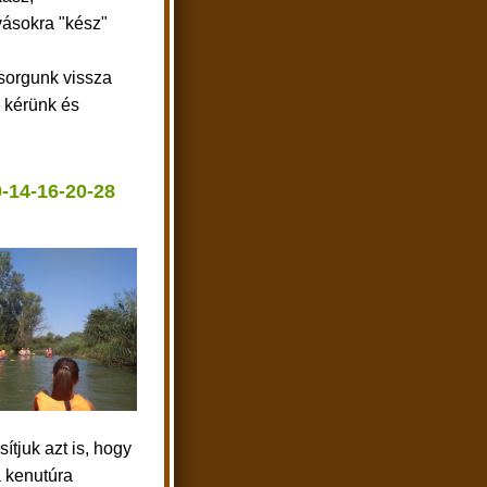
vásokra "kész"
sorgunk vissza
a kérünk és
0-14-16-20-28
ítjuk azt is, hogy
a kenutúra