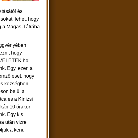
ztásától és
 sokat, lehet, hogy
ég a Magas-Tátrába
üggvényében
lezni, hogy
VELETEK hol
nk. Egy, ezen a
lemző eset, hogy
s községben,
son belül a
ca és a Kinizsi
rkán 10 órakor
nk. Egy kis
ása után
vízre
ljuk a kenu