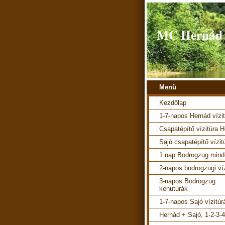
MC Hernád v
Menü
Kezdőlap
1-7-napos Hernád vízi
Csapatépítő vízitúra 
Sajó csapatépítő vízit
1 nap Bodrogzug mind
2-napos bodrogzugi ví
3-napos Bodrogzug
kenutúrák
1-7-napos Sajó vízitúr
Hernád + Sajó, 1-2-3-