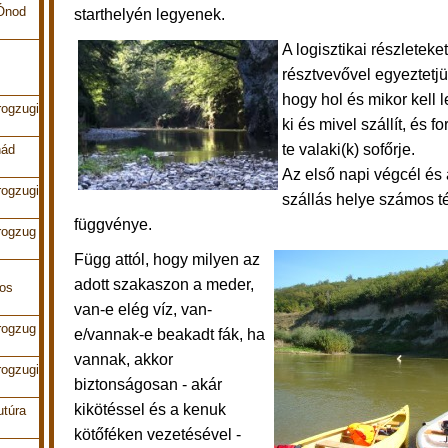
 Ónod
starthelyén legyenek.
A logisztikai részletek
résztvevővel egyeztetjü
hogy hol és mikor kell l
rogzugi
ki és mivel szállít, és f
te valaki(k) sofőrje.
nád
Az első napi végcél és 
rogzugi
szállás helye számos 
függvénye.
rogzug
Függ attól, hogy milyen az
adott szakaszon a meder,
pos
van-e elég víz, van-
rogzug
e/vannak-e beakadt fák, ha
vannak, akkor
rogzugi
biztonságosan - akár
kikötéssel és a kenuk
utúra
kötőféken vezetésével -