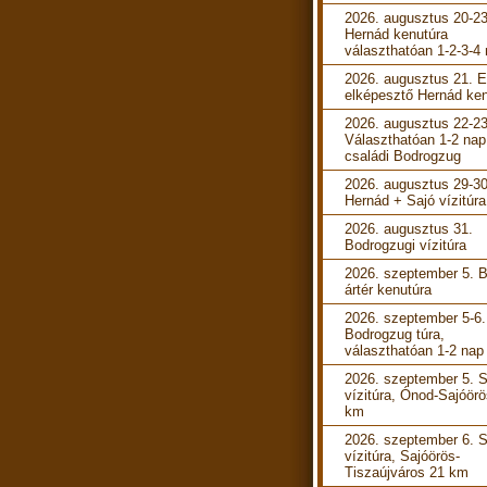
2026. augusztus 20-23
Hernád kenutúra
választhatóan 1-2-3-4
2026. augusztus 21. 
elképesztő Hernád ken
2026. augusztus 22-23
Választhatóan 1-2 nap
családi Bodrogzug
2026. augusztus 29-30
Hernád + Sajó vízitúra
2026. augusztus 31.
Bodrogzugi vízitúra
2026. szeptember 5. B
ártér kenutúra
2026. szeptember 5-6.
Bodrogzug túra,
választhatóan 1-2 nap
2026. szeptember 5. S
vízitúra, Ónod-Sajóörö
km
2026. szeptember 6. S
vízitúra, Sajóörös-
Tiszaújváros 21 km