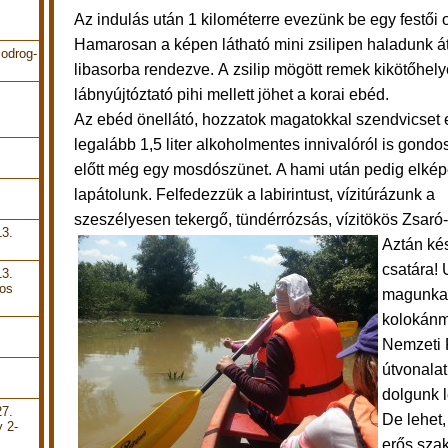
Az indulás után 1 kilométerre evezünk be egy festői 
Hamarosan a képen látható mini zsilipen haladunk á
odrog-
libasorba rendezve. A zsilip mögött remek kikötőhely
lábnyújtóztató pihi mellett jöhet a korai ebéd.
Az ebéd önellátó, hozzatok magatokkal szendvicset 
legalább 1,5 liter alkoholmentes innivalóról is gondo
előtt még egy mosdószünet.
A hami után pedig elkép
lapátolunk.
Felfedezzük a labirintust, vízitúrázunk a
szeszélyesen tekergő, tündérrózsás, vízitökös Zsaró
13.
Aztán kés
csatára! 
13.
pos
magunkat
kolokánm
Nemzeti Pa
útvonalat
dolgunk l
27.
De lehet,
y 2-
erős sza