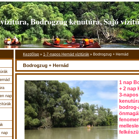
ízitúra, Bodrogzug kenutúra, Sajó vízit
Kezdőlap
»
1-7-napos Hernád vízitúrák
»
Bodrogzug + Hernád
Bodrogzug + Hernád
túrák
Hernád
1 nap Bo
úra
+ 2 nap 
3-napos
en nap
kenutúra
zitúrák
bodrog-á
önmagáb
fenomená
ák
mellesle
felkészü
4 nap