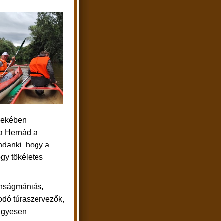
rdekében
 a Hernád a
ndanki, hogy a
gy tökéletes
onságmániás,
dó túraszervezők,
Ügyesen