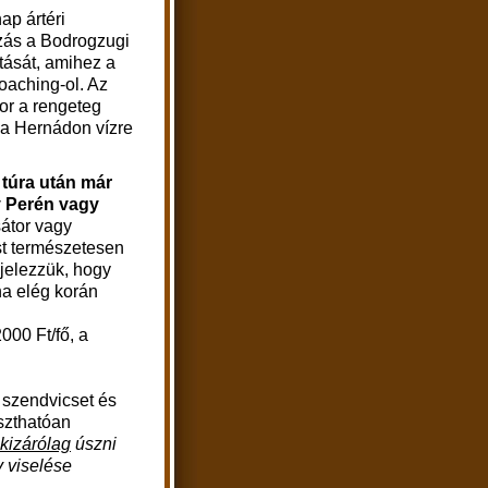
ap ártéri
zás a Bodrogzugi
tását, amihez a
coaching-ol. Az
or a rengeteg
j a Hernádon vízre
i túra után már
y Perén vagy
sátor vagy
st természetesen
jelezzük, hogy
ha elég korán
000 Ft/fő, a
 szendvicset és
szthatóan
kizárólag
úszni
 viselése