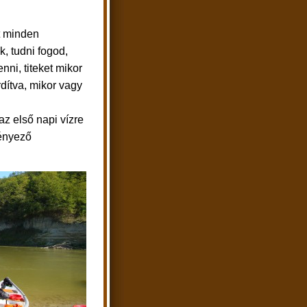
et minden
k, tudni fogod,
enni, titeket mikor
ordítva, mikor vagy
az első napi vízre
tényező