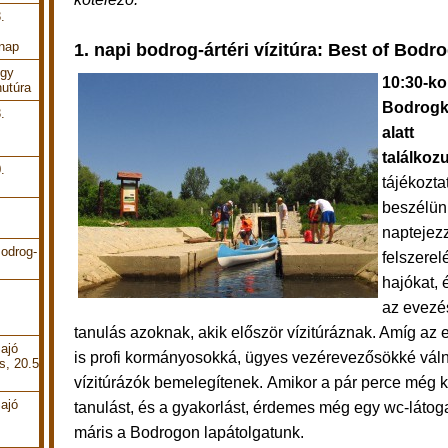
.
 nap
1. napi bodrog-ártéri vízitúra: Best of B
odro
Egy
10:30-ko
utúra
Bodrogke
.
alatt
találkoz
.
tájékozta
beszélünk
naptejezz
odrog-
felszerel
hajókat, 
az
evezé
tanulás azoknak, akik először vízitúráznak. Amíg az e
ajó
is profi kormányosokká, ügyes vezérevezősökké válna
s, 20.5
vízitúrázók bemelegítenek.
Amikor a pár perce még k
ajó
tanulást, és a gyakorlást, érdemes még egy wc-látoga
máris
a Bodrogon lapátolgatunk.