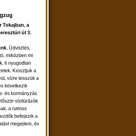
gzug
r Tokajban, a
resztúri út 3.
unk.
Üdvözlés,
tó, miközben mi
, ti nyugodtan
etek. Kiosztjuk a
ést, vízre tesszük a
és következik
s- és kormányzás
lőször vízitúrázók
k, a rutinos
ezdők befejezik a
tást megejteni, és