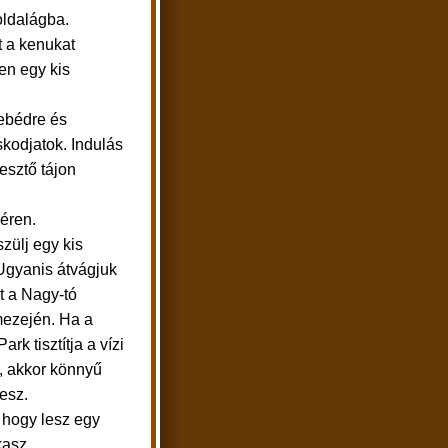
oldalágba.
t a kenukat
en egy kis
ebédre és
skodjatok. Indulás
esztő tájon
-éren.
zülj egy kis
Ugyanis átvágjuk
 a Nagy-tó
ezején. Ha a
rk tisztítja a vízi
, akkor könnyű
esz.
 hogy lesz egy
kasz,