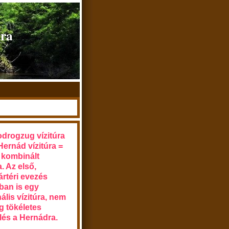
úra
drogzug vízitúra
Hernád vízitúra =
 kombinált
. Az első,
rtéri evezés
an is egy
lis vízitúra, nem
g tökéletes
lés a Hernádra.