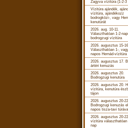
Zagyva vízitúra (1-2-3
Vízitúra ajándék, aján
vízitúra, ajándékozz
bodrogközi-, vagy Her
kenutúrát
2026. aug. 10-11.
Választhatóan 1-2-na
bodrogzugi vízitúra
2026. augusztus 15-16
Választhatóan 1-, vag
napos Hernád-vízitúra
2026. augusztus 17. B
ártéri kenuzás
2026. augusztus 20.
Bodrogzugi kenutúra
2026. augusztus 20. 
vízitúra, kenutúra ész
tájon
2026. augusztus 20-22
Bodrogzugi kenuzás e
napos tisza-tavi túráva
2026. augusztus 20-22
vízitúra választhatóan
nap