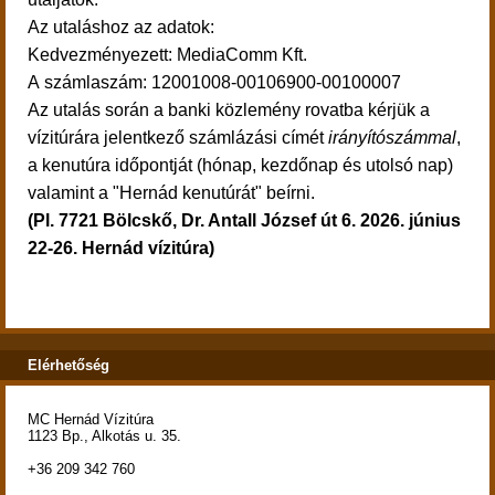
Az utaláshoz az adatok:
Kedvezményezett: MediaComm Kft.
A számlaszám: 12001008-00106900-00100007
Az utalás során a banki közlemény rovatba kérjük a
vízitúrára jelentkező számlázási címét
irányítószámmal
,
a kenutúra időpontját (hónap, kezdőnap és utolsó nap)
valamint a "Hernád kenutúrát" beírni.
(Pl. 7721 Bölcskő, Dr. Antall József út 6. 2026. június
22-26. ​Hernád vízitúra)
Elérhetőség
MC Hernád Vízitúra
1123 Bp., Alkotás u. 35.
+36 209 342 760