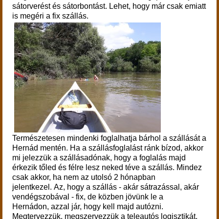
sátorverést és sátorbontást. Lehet, hogy már csak emiatt
is megéri a fix szállás.
T
ermészetesen mindenki foglalhatja bárhol a szállását a
Hernád mentén. Ha a szállásfoglalást ránk bízod, akkor
mi jelezzük a szállásadónak, hogy a foglalás majd
érkezik tőled és félre lesz neked téve a szállás. Mindez
csak akkor, ha nem az utolsó 2 hónapban
jelentkezel.
Az, hogy a szállás - akár sátrazással, akár
vendégszobával - fix, de közben jövünk le a
Hernádon,
azzal jár, hogy kell majd autózni.
Megtervezzük, megszervezzük a teleautós logisztikát,