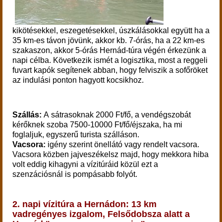
kikötésekkel, eszegetésekkel, úszkálásokkal együtt ha a
35 km-es távon jövünk, akkor kb. 7-órás, ha a 22 km-es
szakaszon, akkor 5-órás Hernád-túra végén érkezünk a
napi célba. Következik ismét a logisztika, most a reggeli
fuvart kapók segítenek abban, hogy felviszik a sofőröket
az indulási ponton hagyott kocsikhoz.
Szállás:
A sátrasoknak 2000 Ft/fő, a vendégszobát
kérőknek szoba 7500-10000 Ft/fő/éjszaka, ha mi
foglaljuk, egyszerű turista szálláson.
Vacsora:
igény szerint önellátó vagy rendelt vacsora.
Vacsora közben jajveszékelsz majd, hogy mekkora hiba
volt eddig kihagyni a vízitúráid közül ezt a
szenzációsnál is pompásabb folyót.
2. napi vízitúra a Hernádon: 13 km
vadregényes izgalom, Felsődobsza alatt a