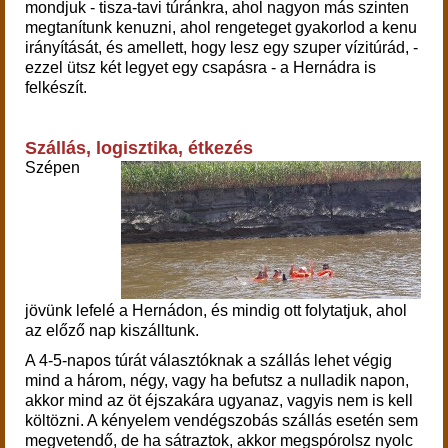
mondjuk - tisza-tavi túránkra, ahol nagyon más szinten
megtanítunk kenuzni, ahol rengeteget gyakorlod a kenu
irányítását, és amellett, hogy lesz egy szuper vízitúrád, -
ezzel ütsz két legyet egy csapásra - a Hernádra is
felkészít.
Szállás, logisztika, étkezés
Szépen
jövünk
lefelé
a Hernádon, és mindig ott folytatjuk, ahol
az előző nap kiszálltunk.
A 4-5-napos túrát választóknak a szállás lehet végig
mind a három, négy, vagy ha befutsz a nulladik napon,
akkor mind az öt éjszakára ugyanaz, vagyis nem is kell
költözni. A kényelem vendégszobás szállás esetén sem
megvetendő, de ha sátraztok, akkor megspórolsz nyolc