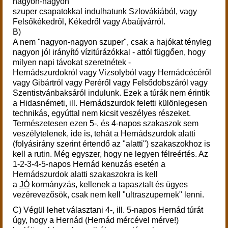
nagyon-nagyon
szuper csapatokkal indulhatunk Szlovákiából, vagy
Felsőkékedről, Kékedről vagy Abaújvárról.
B)
A nem "nagyon-nagyon szuper", csak a hajókat tényleg
nagyon jól irányító vízitúrázókkal - attól függően, hogy
milyen napi távokat szeretnétek -
Hernádszurdokról vagy Vizsolyból vagy Hernádcécéről
vagy Gibártról vagy Peréről vagy Felsődobszáról vagy
Szentistvánbaksáról indulunk. Ezek a túrák nem érintik
a Hidasnémeti, ill. Hernádszurdok feletti különlegesen
technikás, egyúttal nem kicsit veszélyes részeket.
Természetesen ezen 5-, és 4-napos szakaszok sem
veszélytelenek, ide is, tehát a
Hernádszurdok alatti
(folyásirány szerint értendő az "alatti") szakaszokhoz is
kell a rutin. Még egyszer, hogy ne legyen félreértés. Az
1-2-3-4-5-napos Hernád kenuzás esetén a
Hernádszurdok alatti szakaszokra is kell
a
JÓ
kormányzás, kellenek a tapasztalt és ügyes
vezérevezősök, csak nem kell "ultraszupernek" lenni.
C) Végül lehet választani 4-, ill. 5-napos Hernád túrát
úgy, hogy a Hernád (Hernád mércével mérve!)