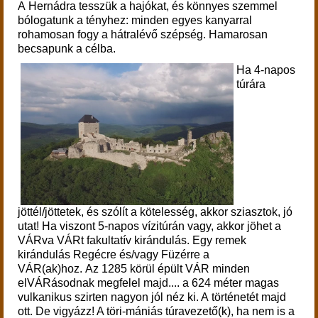
A Hernádra tesszük a hajókat, és könnyes szemmel
bólogatunk a tényhez: minden egyes kanyarral
rohamosan fogy a hátralévő szépség. Hamarosan
becsapunk a célba.
Ha 4-napos
túrára
jöttél/jöttetek, és szólít a kötelesség, akkor sziasztok, jó
utat! Ha viszont 5-napos vízitúrán vagy, akkor jöhet a
VÁRva VÁRt fakultatív kirándulás. Egy
remek
kirándulás Regécre és/vagy Füzérre a
VÁR(ak)hoz.
Az 1285 körül épült VÁR minden
elVÁRásodnak megfelel majd.... a 624 méter magas
vulkanikus szirten nagyon jól néz ki. A történetét majd
ott. De vigyázz! A töri-mániás túravezető(k), ha nem is a