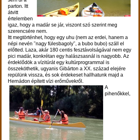
parton. Itt
átvitt
értelemben
igaz, hogy a madár se jár, viszont szó szerint meg
szerencsére nem.
Itt megtörténhet, hogy egy uhu (nem az erdei, hanem a
népi nevén "nagy fülesbagoly", a bubo bubo) száll el
előtted. Laza, akár 180 centis fesztávolságával nem egy
pici madár, konkrétan egy halászsasnál is nagyobb.
Az
érdeklődök a v
ízitúrát egy kultúrprogrammal is
összeköthetik, ugyanis Gibárton a XX. század elejére
repülünk vissza, és sok érdekeset hallhatunk majd a
Hernádon épített vízi erőművekről.
A
pihenőkkel,