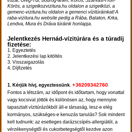
tiszai, Öreg-Túr, bodrog-ártéri, Körös, Szarvasi-Holt-
Körös, a szigetkozvizitura.hu oldalon a szigetközi, a
gemenc-vizitura.hu oldalon a gemenci vízitúráinkat! A
raba-vizitura.hu website pedig a Rába, Balaton, Krka,
Lendva, Mura és Dráva túráink honlapja.
Jelentkezés Hernád-vízitúrára és a túradíj
fizetése:
1. Egyeztetés
2. Jelentkezési lap kitöltés
3. Visszaigazolás
4. Díjfizetés
+36209342760
1.
Kérjük hívj, egyeztessünk
.
Fontos a létszám, az időpont és időtartam, hogy vonattal
vagy kocsival jöttök és különösen az, hogy mennyire
tapasztalt vízitúrázókból áll-e társaság, lesz-e elég
kormányos, szükséges-e kenuzás tanulás? Sok mindent
kell tudnunk: az esetleges darázscsípés-allergiától, a
vérzékenységtől és cukorbetegségtől kezdve azon