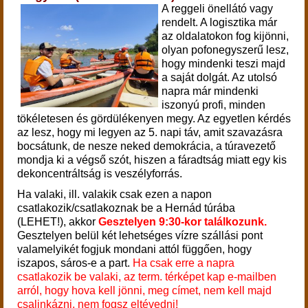
A reggeli önellátó vagy
rendelt. A logisztika már
az oldalatokon fog kijönni,
olyan pofonegyszerű lesz,
hogy mindenki teszi majd
a saját dolgát. Az utolsó
napra már mindenki
iszonyú profi, minden
tökéletesen és gördülékenyen megy. Az egyetlen kérdés
az lesz, hogy mi legyen az 5. napi táv, amit szavazásra
bocsátunk, de nesze neked demokrácia, a túravezető
mondja ki a végső szót, hiszen a fáradtság miatt egy kis
dekoncentráltság is veszélyforrás.
Ha valaki, ill. valakik csak ezen a napon
csatlakozik/csatlakoznak be a Hernád túrába
(LEHET!), akkor
Gesztelyen 9:30-kor találkozunk.
Gesztelyen belül két lehetséges vízre szállási pont
valamelyikét fogjuk mondani attól függően, hogy
iszapos, sáros-e a part.
Ha csak erre a napra
csatlakozik be valaki, az term. térképet kap e-mailben
arról, hogy hova kell jönni, meg címet, nem kell majd
csalinkázni, nem fogsz eltévedni!