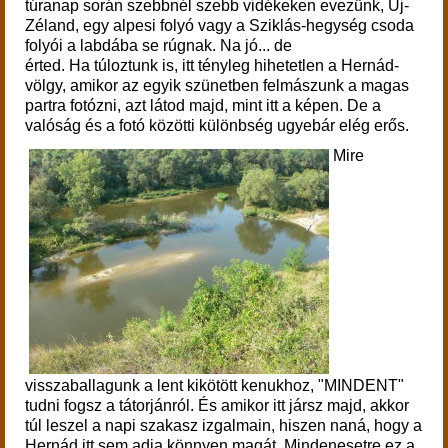
túranap során
szebbnél szebb vidékeken evezünk, Új-
Zéland, egy alpesi folyó vagy a Sziklás-hegység csoda
folyói a labdába se rúgnak.
Na jó... de
érted. Ha túloztunk is, itt tényleg hihetetlen a Hernád-
völgy, amikor az egyik szünetben felmászunk a magas
partra fotózni, azt látod majd, mint itt a képen. De a
valóság és a fotó közötti különbség ugyebár elég erős.
Mire
visszaballagunk a lent kikötött kenukhoz, "MINDENT"
tudni fogsz a tátorjánról. És amikor itt jársz majd, akkor
túl leszel a napi szakasz izgalmain, hiszen naná, hogy a
Hernád itt sem adja könnyen magát. Mindenesetre ez a