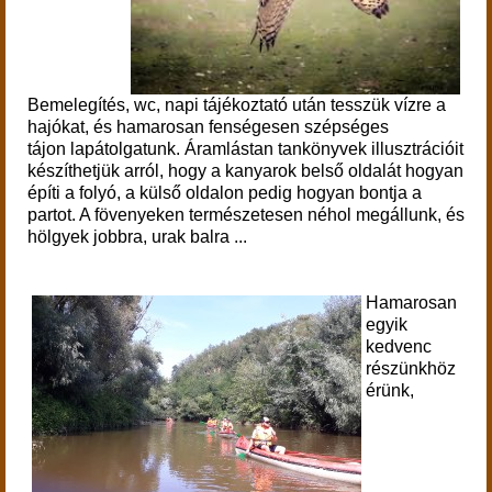
Bemelegítés, wc, napi tájékoztató után tesszük vízre a
hajókat, és hamarosan fenségesen szépséges
tájon lapátolgatunk. Áramlástan tankönyvek illusztrációit
készíthetjük arról, hogy a kanyarok belső oldalát hogyan
építi a folyó, a külső oldalon pedig hogyan bontja a
partot. A fövenyeken természetesen néhol megállunk, és
hölgyek jobbra, urak balra ...
Hamarosan
egyik
kedvenc
részünkhöz
érünk,