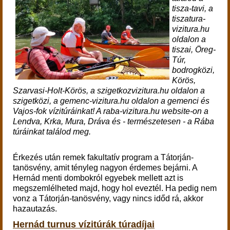
tisza-tavi, a
tiszatura-
vizitura.hu
oldalon a
tiszai, Öreg-
Túr,
bodrogközi,
Körös,
Szarvasi-Holt-Körös, a szigetkozvizitura.hu oldalon a
szigetközi, a gemenc-vizitura.hu oldalon a gemenci és
Vajos-fok vízitúráinkat! A raba-vizitura.hu website-on a
Lendva, Krka, Mura, Dráva és - természetesen - a Rába
túráinkat találod meg.
Érkezés után remek fakultatív program a Tátorján-
tanösvény, amit tényleg nagyon érdemes bejárni. A
Hernád menti dombokról egyebek mellett azt is
megszemlélheted majd, hogy hol eveztél. Ha pedig nem
vonz a Tátorján-tanösvény, vagy nincs időd rá, akkor
h
azautazás.
Hernád turnus vízitúrák túradíjai