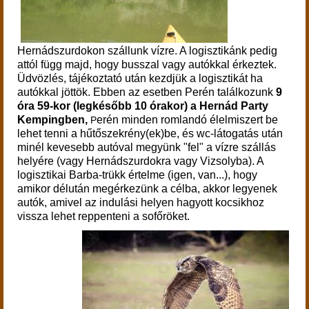
Hernádszurdokon szállunk vízre. A logisztikánk pedig
attól függ majd, hogy busszal vagy autókkal érkeztek.
Üdvözlés,
tájékoztató után kezdjük a logisztikát ha
autókkal jöttök. Ebben az esetben Perén találkozunk
9
óra 59-kor (legkésőbb 10 órakor) a Hernád Party
Kempingben,
erén minden romlandó élelmiszert be
P
lehet tenni a hűtőszekrény(ek)be, és wc-látogatás után
minél kevesebb autóval megyünk "fel" a vízre szállás
helyére (vagy Hernádszurdokra vagy Vizsolyba). A
logisztikai Barba-trükk értelme (igen, van...), hogy
amikor délután megérkezünk a célba, akkor legyenek
autók, amivel az indulási helyen hagyott kocsikhoz
vissza lehet reppenteni a sofőröket.