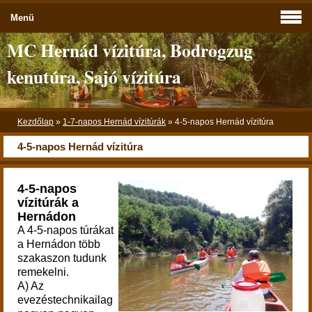
Menü
MC Hernád vízitúra, Bodrogzug
kenutúra, Sajó vízitúra
Kezdőlap
»
1-7-napos Hernád vízitúrák
»
4-5-napos Hernád vízitúra
4-5-napos Hernád vízitúra
4-5-napos
vízitúrák a
Hernádon
A 4-5-napos túrákat
a Hernádon több
szakaszon tudunk
remekelni.
A) Az
evezéstechnikailag