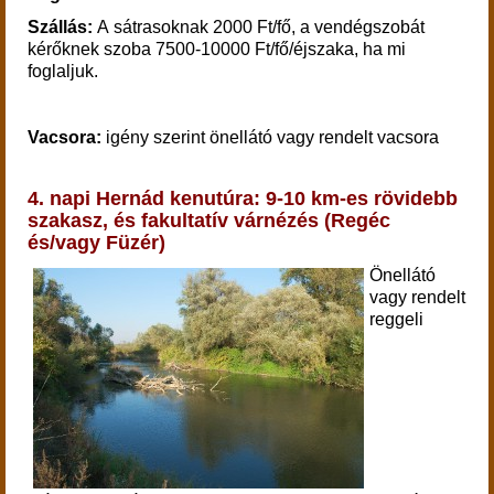
Szállás:
A sátrasoknak 2000 Ft/fő, a vendégszobát
kérőknek szoba 7500-10000 Ft/fő/éjszaka, ha mi
foglaljuk.
Vacsora:
igény szerint önellátó vagy rendelt vacsora
4. napi Hernád kenut
úra: 9-10 km-es rövidebb
szakasz, és fakultatív várnézés (Regéc
és/vagy Füzér)
Önellátó
vagy rendelt
reggeli