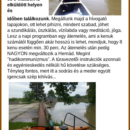
elküldött helyen
és
időben találkozunk.
M
egállunk majd a hívogató
lapajokon, ott lehet pihizni, mindent szabad, jöhet
a szundikálás, úszkálás, vízilabda vagy meditáció, jóga.
Lesz a napi programban egy átemelés, ami a kenuk
számától függően akár hosszú is lehet, mondjuk, hogy 8
kenu esetén min. 30 perc. Az átemelés után pedig
NAGYON megváltozik a Hernád. Megint
"hadikommunizmus". A túravezetői instrukciók azonnali
és egyénieskedés nélküli hű követése szükséges.
Tényleg fontos, mert itt a sodrás és a meder együtt
igencsak szép kihívás...