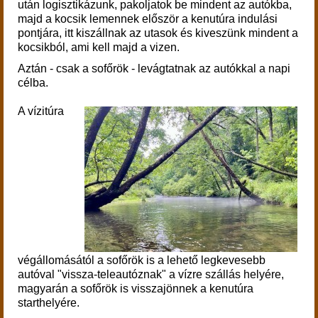
után logisztikázunk, pakoljatok be mindent az autókba,
majd a
kocsik lemennek először a kenutúra indulási
pontjára, itt kiszállnak az utasok és kiveszünk mindent a
kocsikból, ami kell majd a vizen.
Aztán - csak a sofőrök - levágtatnak az autókkal a napi
célba.
A vízitúra
végállomásától a sofőrök is a lehető legkevesebb
autóval "vissza-teleautóznak" a vízre szállás helyére,
magyarán a sofőrök is visszajönnek a kenutúra
starthelyére.