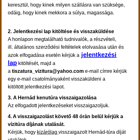
keresztül, hogy kinek milyen szállásra van szüksége,
odáig, hogy kinek mekkora a súlya, magassága.
2. Jelentkezési lap kitöltése és visszaküldése
A honlapon megtalálható tudnivalók, a részvételi,
ill. általános szerződési feltételek elolvasása után és
jelentkezési
azok elfogadása esetén kérjük a
lap
kitöltését, majd a
a
tiszatura_vizitura@yahoo.com
e-mail címre kérjük
egy e-mail csatolmányaként visszaküldeni a
kitöltött jelentkezési lapot.
3.
A Hernád kenutúra visszaigazolása
Az elfogadott jelentkezéseket visszaigazoljuk.
4. A visszaigazolást követő 48 órán belül kérjük a
vízitúra díjának utalását.
Kérjük, hogy
kizárólag
visszaigazolt Hernád-túra díját
utaljátok.