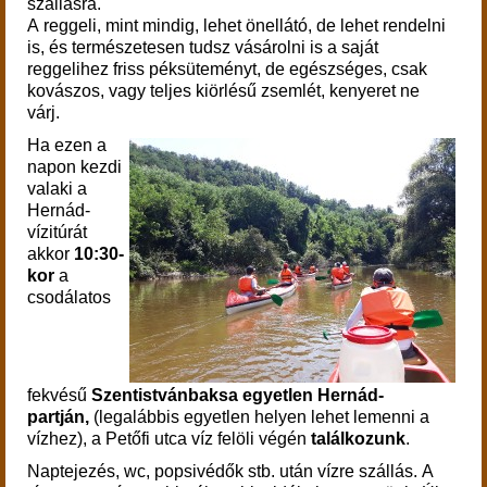
szállásra.
A
reggeli, mint mindig, lehet önellátó, de lehet rendelni
is, és természetesen tudsz vásárolni is a saját
reggelihez friss péksüteményt, de egészséges, csak
kovászos, vagy teljes kiörlésű zsemlét, kenyeret ne
várj.
Ha ezen a
napon kezdi
valaki a
Hernád-
vízitúrát
akkor
10:30-
kor
a
csodálatos
fekvésű
Szentistvánbaksa egyetlen Hernád-
partján,
(legalábbis egyetlen helyen lehet lemenni a
vízhez), a Petőfi utca víz felöli végén
találkozunk
.
N
aptejezés, wc, popsivédők stb. után vízre szállás. A