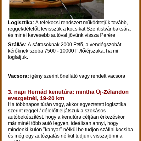
Logisztika:
A telekocsi rendszert működtetjük tovább,
reggel/délelőtt levisszük a kocsikat Szentistvánbaksára
és minél kevesebb autóval jövünk vissza Perére
Szállás:
A sátrasoknak 2000 Ft/fő, a vendégszobát
kérőknek szoba 7500 - 10000 Ft/fő/éjszaka, ha mi
foglaljuk.
Vacsora:
igény szerint önellátó vagy rendelt vacsora
3. napi Hernád kenutúra: mintha Új-Zélandon
evezgetnél, 19-20 km
Ha többnapos túrán vagy, akkor egyeztetett logisztika
szerint reggel / délelőtt eljátszuk a szokásos
autóbekészítést, hogy a kenutúra céljáan érkezéskor
már minél több autó legyen, ideálisan annyi, hogy
mindenki külön "kanyar" nélkül be tudjon szállni kocsiba
és még egy autózgatás nélkül tudjunk visszajönni a