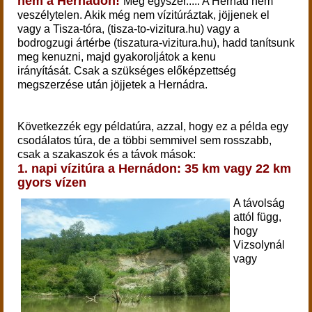
nem a Hernádon!
Még egyszer..... A Hernád nem
veszélytelen. Akik még nem vízitúráztak, jöjjenek el
vagy a Tisza-tóra, (tisza-to-vizitura.hu) vagy a
bodrogzugi ártérbe (tiszatura-vizitura.hu), hadd tanítsunk
meg kenuzni, majd gyakoroljátok a kenu
irányítását. Csak a szükséges előképzettség
megszerzése után jöjjetek a Hernádra.
Következzék egy példatúra, azzal, hogy ez a példa egy
csodálatos túra, de a többi semmivel sem rosszabb,
csak a szakaszok és a távok mások:
1. napi vízitúra a Hernádon: 35 km vagy 22 km
gyors vízen
A távolság
attól függ,
hogy
Vizsolynál
vagy