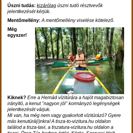
Úszni tudás:
kizárólag
úszni tudó résztvevők
jelentkezését kérjük.
Mentőmellény:
A mentőmellény viselése kötelező.
Még
egyszer!
Kiknek?
Erre a Hernád vízitúrára a hajót magabiztosan
irányító, a kenut "nagyon jól" kormányzó legénységek
jelentkezését várjuk.
Mi van, ha még nem vagy gyakorlott vízitúrázó? Gyere
más kenutúrá(i)nkra! A tisza-to-vizitura.hu oldalon
találod a tisza-tavi, a tiszatura-vizitura.hu oldalon a