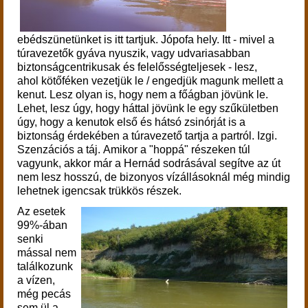
e
bédszünetünket is itt tartjuk.
Jópofa hely. Itt - mivel a
túravezetők gyáva nyuszik, vagy udvariasabban
biztonságcentrikusak és felelősségteljesek - lesz,
ahol kötőféken vezetjük le / engedjük magunk mellett a
kenut. Lesz olyan is, hogy nem a főágban jövünk le.
Lehet, lesz úgy, hogy háttal jövünk le egy szűkületben
úgy, hogy a kenutok első és hátsó zsinórját is a
biztonság érdekében a túravezető tartja a partról. Izgi.
Szenzációs a táj.
Amikor a "hoppá" részeken túl
vagyunk, akkor már a Hernád sodrásával segítve az út
nem lesz hosszú, de bizonyos vízállásoknál még mindig
lehetnek igencsak trükkös részek.
Az esetek
99%-ában
senki
mással nem
találkozunk
a vízen,
még pecás
sem ül a