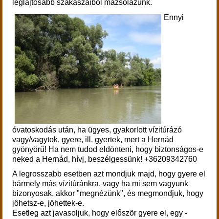
leglájtosabb szakaszaiból mazsolázunk.
Ennyi
óvatoskodás után, ha ügyes, gyakorlott vízitúrázó
vagy/vagytok, gyere, ill. gyertek, mert a Hernád
gyönyörű! Ha nem tudod eldönteni, hogy biztonságos-e
neked a Hernád, hívj, beszélgessünk! +36209342760
A legrosszabb esetben azt mondjuk majd, hogy gyere el
bármely más vízitúránkra, vagy ha mi sem vagyunk
bizonyosak, akkor "megnézünk", és megmondjuk, hogy
jöhetsz-e, jöhettek-e.
Esetleg azt javasoljuk, hogy először gyere el, egy -