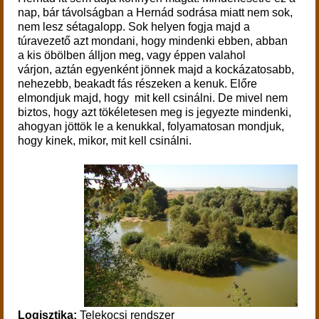
nap, bár távolságban a Hernád sodrása miatt nem sok,
nem lesz sétagalopp. Sok helyen fogja majd a
túravezető azt mondani, hogy mindenki ebben, abban
a kis öbölben álljon meg, vagy éppen valahol
várjon, aztán egyenként jönnek majd a kockázatosabb,
nehezebb, beakadt fás részeken a kenuk. Előre
elmondjuk majd, hogy mit kell csinálni. De mivel nem
biztos, hogy azt tökéletesen meg is jegyezte mindenki,
ahogyan jöttök le a kenukkal, folyamatosan mondjuk,
hogy kinek, mikor, mit kell csinálni.
Logisztika:
Telekocsi rendszer