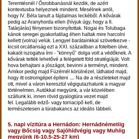
Teremtésnél / Ősrobbanásnál kezdik, de azért
kontextusba helyeznek mindent. Mesélnek arról,
hogy IV. Béla tanult a fájdalmas leckéből. A kővárak
pedig az Aranyhorda ellen (hívjuk úgy, hogy a II.
Tatárjárás) fényesen bizonyítottak. Nogai és Tolubaga
kánok seregei gyakorlatilag éhen haltak mire harcolni
kellett (volna) velük. Lengyel barátainkkal szövetkezve -
kicsit orcátlanság ezt a XXI. században a fotelben ülve,
kakaót iszogatva írni - "könnyű" dolga volt a védőknek. A
kővárak tették lehetővé a felégetett föld stratégiáját. Volt
hova behajtani a jószágot, bevinni a terményt, mindent.
Amikor pedig majd Füzérnél körülnézel, láthatod majd,
hogy itt ostromgépet építeni .... Na de a részleteket majd
ott, mivel a váron keresztül végigutazhatunk a magyar
történelmen.
Autókkal megyünk, a vár közelében
szállunk ki, innen rövid gyalogtúra
vezet majd
fel. Legalább edző- vagy tornacipő kell, de
természetesen a túrabakancs az ideális lábbeli.
5. napi vízitúra a Hernádon: Hernádnémetiig
vagy Bőcsig vagy Sajóhídvégig vagy Muhiig
megyünk (6-10.5-25-27 km)