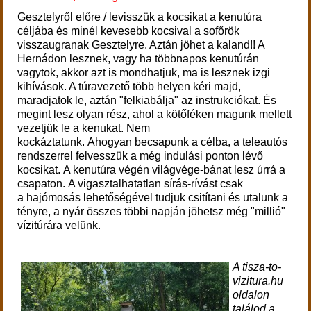
Gesztelyről előre / levisszük a kocsikat a kenutúra
céljába és minél kevesebb kocsival a sofőrök
visszaugranak Gesztelyre. Aztán jöhet a kaland!! A
Hernádon lesznek, vagy ha többnapos kenutúrán
vagytok, akkor azt is mondhatjuk, ma is lesznek izgi
kihívások. A túravezető több helyen kéri majd,
maradjatok le, aztán "felkiabálja" az instrukciókat.
És
megint lesz olyan rész, ahol a kötőféken magunk mellett
vezetjük le a kenukat. Nem
kockáztatunk.
Ahogyan becsapunk a célba, a teleautós
rendszerrel felvesszük a még indulási ponton lévő
kocsikat.
A kenutúra végén világvége-bánat lesz úrrá a
csapaton. A vigasztalhatatlan sírás-rívást csak
a hajómosás lehetőségével tudjuk csitítani és utalunk a
tényre, a nyár összes többi napján jöhetsz még "millió"
vízitúrára velünk.
A tisza-to-
vizitura.hu
oldalon
találod a