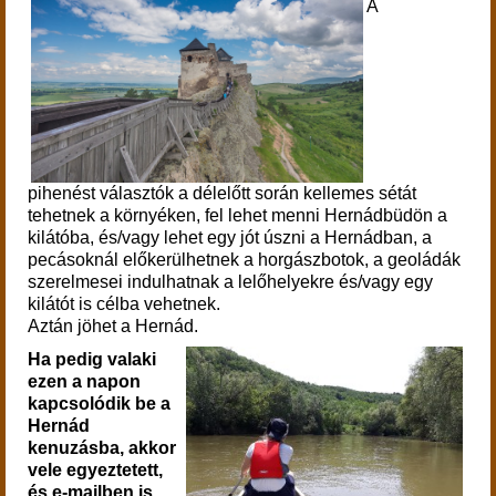
A
pihenést választók a délelőtt során kellemes sétát
tehetnek a környéken, fel lehet menni Hernádbüdön a
kilátóba, és/vagy lehet egy jót úszni a Hernádban, a
pecásoknál előkerülhetnek a horgászbotok, a geoládák
szerelmesei indulhatnak a lelőhelyekre és/vagy egy
kilátót is célba vehetnek.
Aztán jöhet a Hernád.
Ha pedig valaki
ezen a napon
kapcsolódik be a
Hernád
kenuzásba, akkor
vele egyeztetett,
és e-mailben is