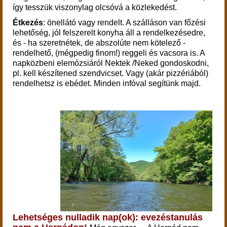
így tesszük viszonylag olcsóvá a közlekedést.
Étkezés
: önellátó vagy rendelt. A szálláson van főzési
lehetőség, jól felszerelt konyha áll a rendelkezésedre,
és - ha szeretnétek, de abszolúte nem kötelező -
rendelhető, (mégpedig finom!) reggeli és vacsora is. A
napközbeni elemózsiáról Nektek /Neked gondoskodni,
pl. kell készítened szendvicset. Vagy (akár pizzériából)
rendelhetsz is ebédet. Minden infóval segítünk majd.
Lehetséges nulladik nap(ok): evezéstanulás