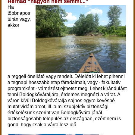
Hernád "nagyon nem semmi..."
Ha
többnapos
túrán vagy,
akkor
a reggeli önellátó vagy rendelt.
Délelőtt ki lehet pihenni
a tegnapi hosszabb etap fáradalmait, vagy - fakultatív
programként - várnézést ejthetsz meg.
Lehet kirándulást
tenni Boldogkőváraljára, érdemes megnézi a várat.
A
váron kívül Boldogkőváralja sajnos egyre kevésbé
mutat vidám arcot, ill. a mi szubjektív biztonsági
értékelésünk szerint van Boldogkőváraljánál
biztonságosabb település az országban, ezért nem is
gond, hogy csak a várra lesz idő.