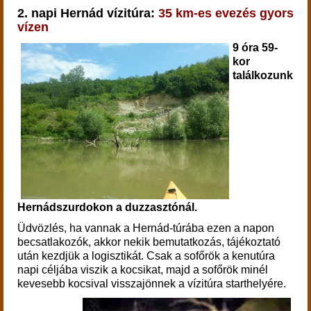
2. napi Hernád vízitúra:
35 km-es evezés gyors
vízen
9 óra 59-
kor
találkozunk
Hernádszurdokon a duzzasztónál.
Üdvözlés, ha vannak a Hernád-túrába ezen a napon
becsatlakozók, akkor nekik bemutatkozás, tájékoztató
után kezdjük a logisztikát. Csak a sofőrök a kenutúra
napi céljába viszik a kocsikat, majd a sofőrök minél
kevesebb kocsival visszajönnek a vízitúra starthelyére.