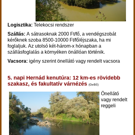
Logisztika:
Telekocsi rendszer
Szállás:
A sátrasoknak 2000 Ft/fő, a vendégszobát
kérőknek szoba 8500-10000 Ft/fő/éjszaka, ha mi
foglaljuk. Az utolsó két-három-x hónapban a
szállásfoglalás a környéken önállóan történik.
Vacsora:
igény szerint önellátó vagy rendelt vacsora
5. napi Hernád kenut
úra: 12 km-es rövidebb
szakasz, és fakultatív várnézés
(GeBő)
Önellátó
vagy rendelt
reggeli