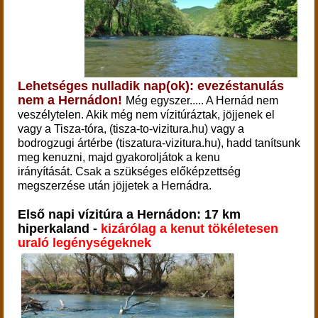
Lehetséges nulladik nap(ok): evezéstanulás
nem a Hernádon!
Még egyszer..... A Hernád nem
veszélytelen. Akik még nem vízitúráztak, jöjjenek el
vagy a Tisza-tóra, (tisza-to-vizitura.hu) vagy a
bodrogzugi ártérbe (tiszatura-vizitura.hu), hadd tanítsunk
meg kenuzni, majd gyakoroljátok a kenu
irányítását. Csak a szükséges előképzettség
megszerzése után jöjjetek a Hernádra.
Első napi vízitúra a Hernádon: 17 km
hiperkaland -
kizárólag a kenut tökéletesen
uraló legénységeknek