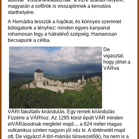
magyarán a sofőrök is visszajönnek a kenutúra
starthelyére.
A Hernádra tesszük a hajókat, és könnyes szemmel
bólogatunk a tényhez: minden egyes kanyarral
rohamosan fogy a hátralévő szépség. Hamarosan
becsapunk a célba.
De
vigasztal,
hogy jöhet a
VÁRva
VÁRt fakultatív kirándulás. Egy
remek kirándulás
Füzérre a VÁRhoz.
Az 1285 körül épült VÁR minden
elVÁRásodnak megfelel majd.... a 624 méter magas
vulkanikus szirten nagyon jól néz ki. A történetét majd
ott. De vigyázz! A töri-mániás túravezető(k), ha nem is a