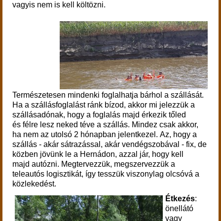
vagyis nem is kell költözni.
T
ermészetesen mindenki foglalhatja bárhol a szállását.
Ha a szállásfoglalást ránk bízod, akkor mi jelezzük a
szállásadónak, hogy a foglalás majd érkezik tőled
és félre lesz neked téve a szállás. Mindez csak akkor,
ha nem az utolsó 2 hónapban jelentkezel.
Az, hogy a
szállás - akár sátrazással, akár vendégszobával - fix, de
közben jövünk le a Hernádon,
azzal jár, hogy kell
majd autózni. Megtervezzük, megszervezzük a
teleautós logisztikát, így tesszük viszonylag olcsóvá a
közlekedést.
Étkezés
:
önellátó
vagy