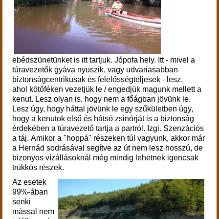
e
bédszünetünket is itt tartjuk.
Jópofa hely. Itt - mivel a
túravezetők gyáva nyuszik, vagy udvariasabban
biztonságcentrikusak és felelősségteljesek - lesz,
ahol kötőféken vezetjük le / engedjük magunk mellett a
kenut. Lesz olyan is, hogy nem a főágban jövünk le.
Lesz úgy, hogy háttal jövünk le egy szűkületben úgy,
hogy a kenutok első és hátsó zsinórját is a biztonság
érdekében a túravezető tartja a partról. Izgi. Szenzációs
a táj.
Amikor a "hoppá" részeken túl vagyunk, akkor már
a Hernád sodrásával segítve az út nem lesz hosszú, de
bizonyos vízállásoknál még mindig lehetnek igencsak
trükkös részek.
Az esetek
99%-ában
senki
mással nem