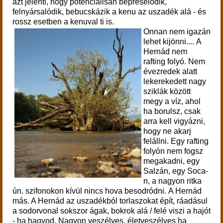
azt jelenti, hogy potenciálisan bepréselődik,
felnyársalódik, bebucskázik a kenu az uszadék alá - és
rossz esetben a kenuval ti is.
Onnan nem igazán
lehet kijönni....
A
Hernád nem
rafting folyó. Nem
évezredek alatt
lekerekedett nagy
sziklák között
megy a víz, ahol
ha borulsz, csak
arra kell vigyázni,
hogy ne akarj
felállni. Egy rafting
folyón nem fogsz
megakadni, egy
Salzán, egy Soca-
n, a nagyon ritka
ún. szifonokon kívül nincs hova besodródni. A Hernád
más. A Hernád az uszadékból torlaszokat épít, ráadásul
a sodorvonal sokszor ágak, bokrok alá / felé viszi a hajót
- ha hagyod. Nagyon veszélyes, életveszélyes ha