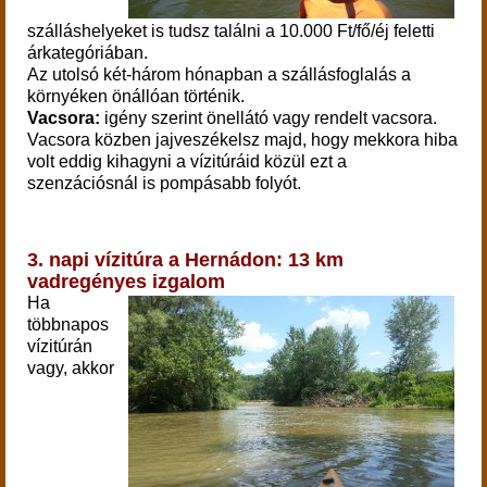
szálláshelyeket is tudsz találni a 10.000 Ft/fő/éj feletti
árkategóriában.
Az utolsó két-három hónapban a szállásfoglalás a
környéken önállóan történik.
Vacsora:
igény szerint önellátó vagy rendelt vacsora.
Vacsora közben jajveszékelsz majd, hogy mekkora hiba
volt eddig kihagyni a vízitúráid közül ezt a
szenzációsnál is pompásabb folyót.
3. napi vízitúra a Hernádon: 13 km
vadregényes izgalom
Ha
többnapos
vízitúrán
vagy, akkor