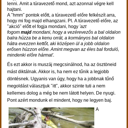
lenni.
Amit a túravezető mond, azt azonnal végre kell
hajtani.
A "hmm" pontok előtt, a túravezető előre felkészít arra,
hogy mi fog majd elhangzani. Pl.
A túravezető előre, az
"akció" előtt el fogja mondani, hogy
'azt
fogom
majd
mondani, hogy a vezérevezős a bal oldalon
balra húzza be a kenu orrát, a kormányos bal oldalon
hátra evezzen kettőt, aki középen ül a jobb oldalon
erősen húzzon előre. Amint megvan az éles bal forduló,
mindenki előre hármat'.
És ezt akkor is muszáj megcsinálnod, ha az ösztöneid
mást diktálnak. Akkor is, ha nem ez tűnik a legjobb
döntésnek. Ugyanis van úgy, hogy ha a jobbnak tűnő
megoldást választjuk "itt", akkor szinte tuti a nem
kellemes dolog a még be nem látott helyen. De nyugi.
Pont azért mondunk el mindent, hogy ne legyen baj.
A