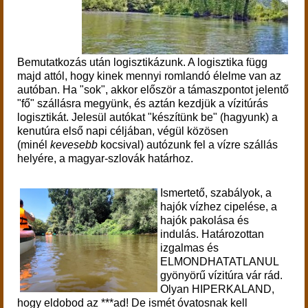
Bemutatkozás után logisztikázunk. A logisztika függ
majd attól, hogy kinek mennyi romlandó élelme van az
autóban. Ha "sok", akkor először a támaszpontot jelentő
"fő" szállásra megyünk, és aztán kezdjük a vízitúrás
logisztikát. Jelesül autókat "készítünk be" (hagyunk) a
kenutúra első napi céljában, végül közösen
(minél
kevesebb
kocsival) autózunk fel a vízre szállás
helyére, a magyar-szlovák határhoz.
Ismertető, szabályok, a
hajók vízhez cipelése, a
hajók pakolása és
indulás. Határozottan
izgalmas és
ELMONDHATATLANUL
gyönyörű vízitúra vár rád.
Olyan HIPERKALAND,
hogy eldobod az ***ad! De ismét óvatosnak kell