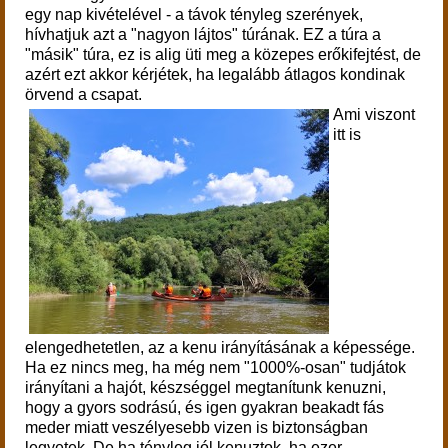
egy nap kivételével - a távok tényleg szerények,
hívhatjuk azt a "nagyon lájtos" túrának. EZ a túra a
"másik" túra, ez is alig üti meg a közepes erőkifejtést, de
azért ezt akkor kérjétek, ha legalább átlagos kondinak
örvend a csapat.
Ami viszont
itt is
elengedhetetlen, az a kenu irányításának a képessége.
Ha ez nincs meg, ha még nem "1000%-osan" tudjátok
irányítani a hajót, készséggel megtanítunk kenuzni,
hogy a gyors sodrású, és igen gyakran beakadt fás
meder miatt veszélyesebb vizen is biztonságban
legyetek.
De ha tényleg jól kenuztok, ha ezer