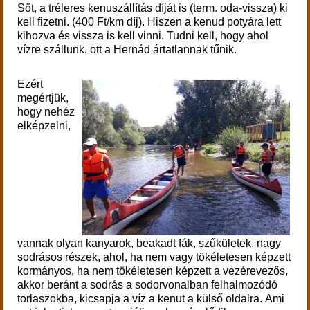
Sőt, a tréleres kenuszállítás díját is (term. oda-vissza) ki
kell fizetni. (400 Ft/km díj). Hiszen a kenud potyára lett
kihozva és vissza is kell vinni. Tudni kell, hogy ahol
vízre szállunk, ott a Hernád ártatlannak tűnik.
Ezért
megértjük,
hogy nehéz
elképzelni,
vannak olyan kanyarok, beakadt fák, szűkületek, nagy
sodrásos részek, ahol, ha nem vagy tökéletesen képzett
kormányos, ha nem tökéletesen képzett a vezérevezős,
akkor beránt a sodrás a sodorvonalban felhalmozódó
torlaszokba, kicsapja a víz a kenut a külső oldalra. Ami