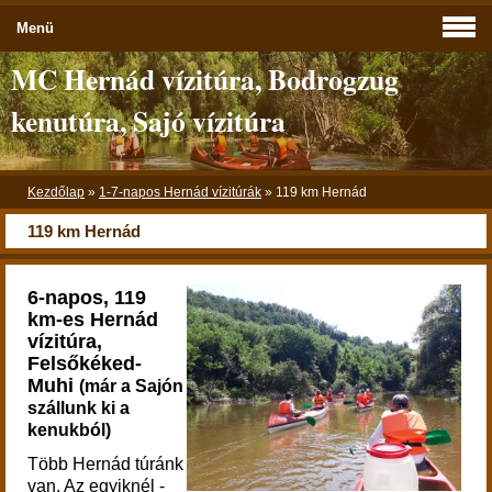
Menü
MC Hernád vízitúra, Bodrogzug
kenutúra, Sajó vízitúra
Kezdőlap
»
1-7-napos Hernád vízitúrák
»
119 km Hernád
119 km Hernád
6-napos, 119
km-es Hernád
vízitúra,
Felsőkéked-
Muhi
(már a Sajón
szállunk ki a
kenukból)
Több Hernád túránk
van. Az egyiknél -