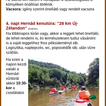
környéken önállóan történik.
Vacsora:
igény szerint önellátó vagy rendelt vacsora
4. napi Hernád kenutúra: "28 km Új-
Zélandon"
(SzibGe)
Ha többnapos túrán vagy, akkor a
reggeli lehet önellátó,
de lehet rendelni is, és természetesen tudsz vásárolni
is a saját reggelihez friss péksüteményt stb.
Logisztika, n
aptejezés, wc, popsivédők stb. után vízre
szállás.
Ha ezen a
napon kezdi
valaki a
Hernád-
vízitúrát
akkor
10:30-
kor
a
csodálatos