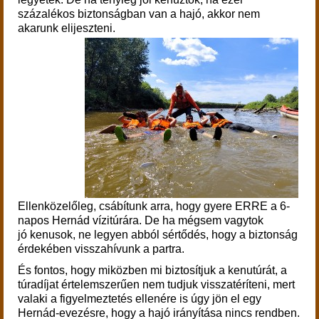
százalékos biztonságban van a hajó, akkor nem
akarunk elijeszteni.
Ellenközelőleg, csábítunk arra, hogy gyere ERRE a 6-
napos Hernád vízitúrára. De h
a mégsem vagytok
jó
kenusok, n
e legyen abból sértődés, hogy a biztonság
érdekében visszahívunk a partra.
És fontos, hogy miközben mi biztosítjuk a kenutúrát, a
túradíjat értelemszerűen nem tudjuk visszatéríteni, mert
valaki a figyelmeztetés ellenére is úgy jön el egy
Hernád-evezésre, hogy a hajó irányítása nincs rendben.