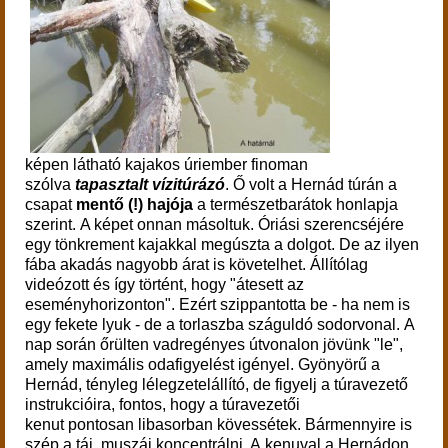
képen látható kajakos úriember finoman
szólva
tapasztalt vízitúrázó
.
Ő volt a Hernád túrán a
csapat
mentő (!) hajója
a természetbarátok honlapja
szerint. A képet onnan másoltuk.
Óriási szerencséjére
egy tönkrement kajakkal megúszta a dolgot. De az ilyen
fába akadás nagyobb árat is követelhet.
Állítólag
videózott és így történt, hogy "átesett az
eseményhorizonton". Ezért szippantotta be - ha nem is
egy fekete lyuk - de a torlaszba száguldó sodorvonal.
A
nap során őrülten vadregényes útvonalon jövünk "le",
amely maximális odafigyelést igényel. Gyönyörű a
Hernád, tényleg lélegzetelállító, de figyelj a túravezető
instrukcióira, fontos, hogy a túravezetői
kenut
pontosan
libasorban kövessétek. Bármennyire is
szép a táj, muszáj koncentrálni. A kenuval a Hernádon