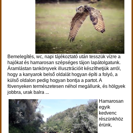
Bemelegítés, wc, napi tájékoztató után tesszük vízre a
hajókat és hamarosan szépséges tájon lapátolgatunk.
Áramlástan tankönyvek illusztrációit készíthetjük arról,
hogy a kanyarok belső oldalát hogyan építi a folyó, a
külső oldalon pedig hogyan bontja a partot. A
fövenyeken természetesen néhol megállunk, és hölgyek
jobbra, urak balra ...
Hamarosan
egyik
kedvenc
részünkhöz
érünk,