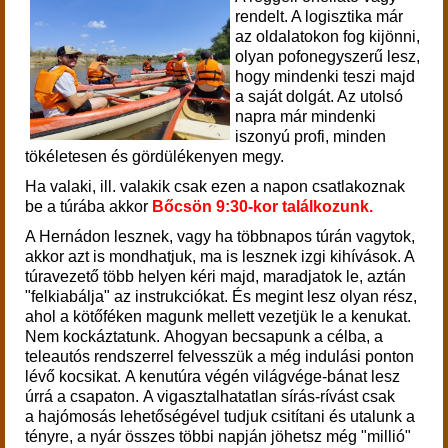
rendelt. A logisztika már
az oldalatokon fog kijönni,
olyan pofonegyszerű lesz,
hogy mindenki teszi majd
a saját dolgát. Az utolsó
napra már mindenki
iszonyú profi, minden
tökéletesen és gördülékenyen megy.
Ha valaki, ill. valakik csak ezen a napon csatlakoznak
be a túrába akkor
Bőcsön 9:30-kor találkozunk.
A Hernádon lesznek, vagy ha többnapos túrán vagytok,
akkor azt is mondhatjuk, ma is lesznek izgi kihívások. A
túravezető több helyen kéri majd, maradjatok le, aztán
"felkiabálja" az instrukciókat.
És megint lesz olyan rész,
ahol a kötőféken magunk mellett vezetjük le a kenukat.
Nem kockáztatunk.
Ahogyan becsapunk a célba, a
teleautós rendszerrel felvesszük a még indulási ponton
lévő kocsikat.
A kenutúra végén világvége-bánat lesz
úrrá a csapaton. A vigasztalhatatlan sírás-rívást csak
a hajómosás lehetőségével tudjuk csitítani és utalunk a
tényre, a nyár összes többi napján jöhetsz még "millió"