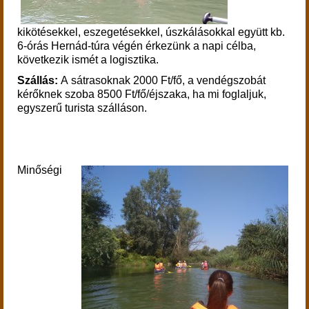
kikötésekkel, eszegetésekkel, úszkálásokkal együtt kb.
6-órás Hernád-túra végén érkezünk a napi célba,
következik ismét a logisztika.
Szállás:
A sátrasoknak 2000 Ft/fő, a vendégszobát
kérőknek szoba 8500 Ft/fő/éjszaka, ha mi foglaljuk,
egyszerű turista szálláson.
Minőségi