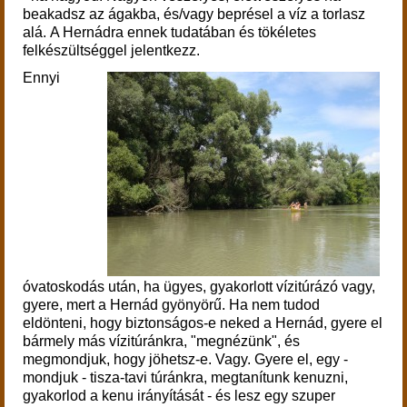
beakadsz az ágakba, és/vagy beprésel a víz a torlasz
alá
.
A Hernádra ennek tudatában és tökéletes
felkészültséggel jelentkezz.
Ennyi
óvatoskodás után, ha ügyes, gyakorlott vízitúrázó vagy,
gyere, mert a Hernád gyönyörű. Ha nem tudod
eldönteni, hogy biztonságos-e neked a Hernád, gyere el
bármely más vízitúránkra, "megnézünk", és
megmondjuk, hogy jöhetsz-e. Vagy. Gyere el, egy -
mondjuk - tisza-tavi túránkra, megtanítunk kenuzni,
gyakorlod a kenu irányítását - és lesz egy szuper