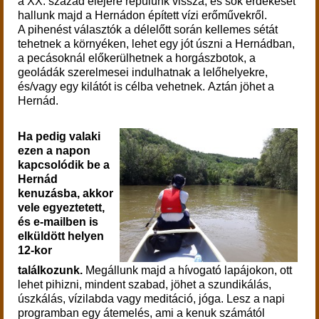
a XX. század elejére repülünk vissza, és sok érdekeset
hallunk majd a Hernádon épített vízi erőművekről.
A pihenést választók a délelőtt során kellemes sétát
tehetnek a környéken, lehet egy jót úszni a Hernádban,
a pecásoknál előkerülhetnek a horgászbotok, a
geoládák szerelmesei indulhatnak a lelőhelyekre,
és/vagy egy kilátót is célba vehetnek.
Aztán jöhet a
Hernád.
Ha pedig valaki
ezen a napon
kapcsolódik be a
Hernád
kenuzásba, akkor
vele egyeztetett,
és e-mailben is
elküldött helyen
12-kor
találkozunk.
M
egállunk majd a hívogató lapájokon, ott
lehet pihizni, mindent szabad, jöhet a szundikálás,
úszkálás, vízilabda vagy meditáció, jóga. Lesz a napi
programban egy átemelés, ami a kenuk számától