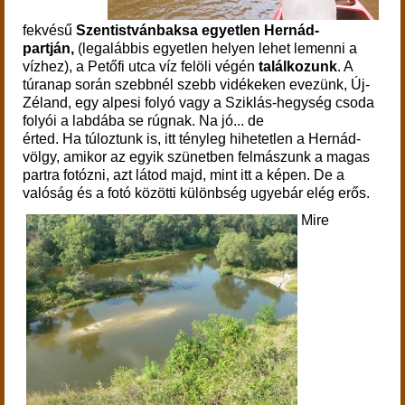
fekvésű
Szentistvánbaksa egyetlen Hernád-
partján,
(legalábbis egyetlen helyen lehet lemenni a
vízhez), a Petőfi utca víz felöli végén
találkozunk
. A
túranap során
szebbnél szebb vidékeken evezünk, Új-
Zéland, egy alpesi folyó vagy a Sziklás-hegység csoda
folyói a labdába se rúgnak.
Na jó... de
érted. Ha túloztunk is, itt tényleg hihetetlen a Hernád-
völgy, amikor az egyik szünetben felmászunk a magas
partra fotózni, azt látod majd, mint itt a képen. De a
valóság és a fotó közötti különbség ugyebár elég erős.
Mire