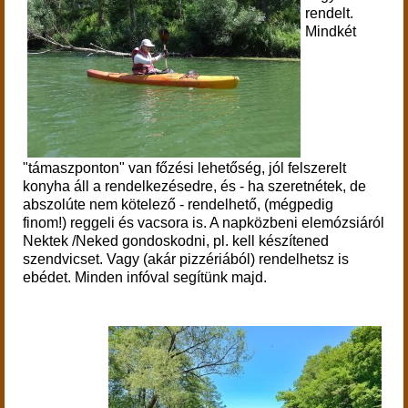
rendelt.
Mindkét
"támaszponton" van főzési lehetőség, jól felszerelt
konyha áll a rendelkezésedre, és - ha szeretnétek, de
abszolúte nem kötelező - rendelhető, (mégpedig
finom!) reggeli és vacsora is. A napközbeni elemózsiáról
Nektek /Neked gondoskodni, pl. kell készítened
szendvicset. Vagy (akár pizzériából) rendelhetsz is
ebédet. Minden infóval segítünk majd.