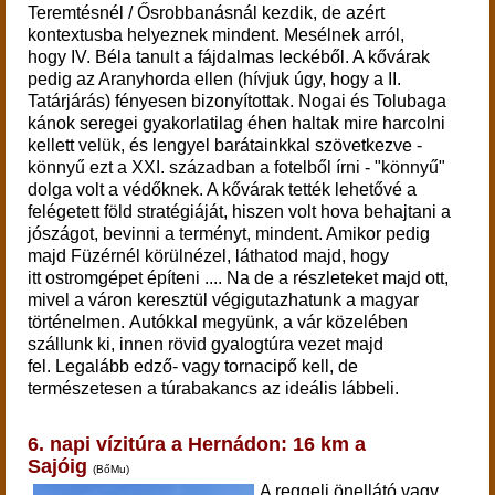
Teremtésnél / Ősrobbanásnál kezdik, de azért
kontextusba helyeznek mindent. Mesélnek arról,
hogy IV. Béla tanult a fájdalmas leckéből. A kővárak
pedig az Aranyhorda ellen (hívjuk úgy, hogy a II.
Tatárjárás) fényesen bizonyítottak. Nogai és Tolubaga
kánok seregei gyakorlatilag éhen haltak mire harcolni
kellett velük, és lengyel barátainkkal szövetkezve -
könnyű ezt a XXI. században a fotelből írni - "könnyű"
dolga volt a védőknek. A kővárak tették lehetővé a
felégetett föld stratégiáját, hiszen volt hova behajtani a
jószágot, bevinni a terményt, mindent. Amikor pedig
majd Füzérnél körülnézel, láthatod majd, hogy
itt ostromgépet építeni .... Na de a részleteket majd ott,
mivel a váron keresztül végigutazhatunk a magyar
történelmen.
Autókkal megyünk, a vár közelében
szállunk ki, innen rövid gyalogtúra
vezet majd
fel. Legalább edző- vagy tornacipő kell, de
természetesen a túrabakancs az ideális lábbeli.
6.
napi vízitúra a Hernádon: 16 km a
Sajóig
(BőMu)
A reggeli önellátó vagy