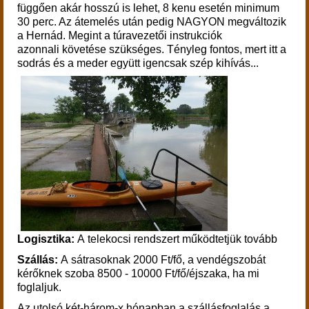
függően akár hosszú is lehet, 8 kenu esetén minimum
30 perc. Az átemelés után pedig NAGYON megváltozik
a Hernád. Megint a túravezetői instrukciók
azonnali követése szükséges. Tényleg fontos, mert itt a
sodrás és a meder együtt igencsak szép kihívás...
Logisztika:
A telekocsi rendszert működtetjük tovább
Szállás:
A sátrasoknak 2000 Ft/fő, a vendégszobát
kérőknek szoba 8500 - 10000 Ft/fő/éjszaka, ha mi
foglaljuk.
Az utolsó két-három-x hónapban a szállásfoglalás a