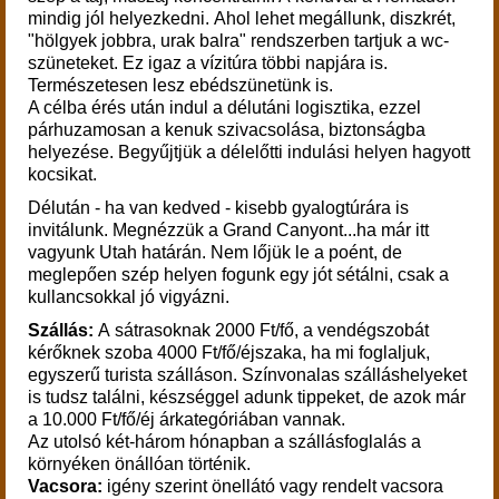
mindig jól helyezkedni. Ahol lehet megállunk, diszkrét,
"hölgyek jobbra, urak balra" rendszerben tartjuk a wc-
szüneteket. Ez igaz a vízitúra többi napjára is.
Természetesen lesz ebédszünetünk is.
A célba érés után indul a délutáni logisztika, ezzel
párhuzamosan a kenuk szivacsolása, biztonságba
helyezése. B
egyűjtjük a délelőtti indulási helyen hagyott
kocsikat.
Délután - ha van kedved - kisebb gyalogtúrára is
invitálunk. Megnézzük a Grand Canyont...ha már itt
vagyunk Utah határán. Nem lőjük le a poént, de
meglepően szép helyen fogunk egy jót sétálni, csak a
kullancsokkal jó vigyázni.
Szállás:
A sátrasoknak 2000 Ft/fő, a vendégszobát
kérőknek szoba 4000 Ft/fő/éjszaka, ha mi foglaljuk,
egyszerű turista szálláson. Színvonalas szálláshelyeket
is tudsz találni, készséggel adunk tippeket, de azok már
a 10.000 Ft/fő/éj árkategóriában vannak.
Az utolsó két-három hónapban a szállásfoglalás a
környéken önállóan történik.
Vacsora:
igény szerint önellátó vagy rendelt vacsora