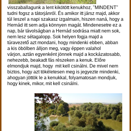
visszaballagunk a lent kikötött kenukhoz, "MINDENT"
tudni fogsz a tátorjánról. És amikor itt jársz majd, akkor
túl leszel a napi szakasz izgalmain, hiszen naná, hogy a
Hernád itt sem adja könnyen magát. Mindenesetre ez a
nap, bár távolságban a Hernád sodrása miatt nem sok,
nem lesz sétagalopp. Sok helyen fogja majd a
túravezető azt mondani, hogy mindenki ebben, abban
a kis öbölben álljon meg, vagy éppen valahol
várjon, aztán egyenként jönnek majd a kockázatosabb,
nehezebb, beakadt fás részeken a kenuk. Előre
elmondjuk majd, hogy mit kell csinálni. De mivel nem
biztos, hogy azt tökéletesen meg is jegyezte mindenki,
ahogyan jöttök le a kenukkal, folyamatosan mondjuk,
hogy kinek, mikor, mit kell csinálni.