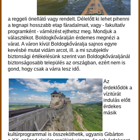
a reggeli önellátó vagy rendelt.
Délelőtt ki lehet pihenni
a tegnapi hosszabb etap fáradalmait, vagy - fakultatív
programként - várnézést ejthetsz meg. Mondjuk a
választékot.
Boldogkőváralján érdemes megnézi a
várat.
A váron kívül Boldogkőváralja sajnos egyre
kevésbé mutat vidám arcot, ill. a mi szubjektív
biztonsági értékelésünk szerint van Boldogkőváraljánál
biztonságosabb település az országban, ezért nem is
gond, hogy csak a várra lesz idő.
Az
érdeklődök a
v
ízitúrát
indulás előtt
érdekes
másik
kultúrprogrammal is összeköthetik, ugyanis Gibárton