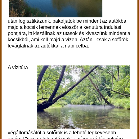
után logisztikázunk, pakoljatok be mindent az autókba,
majd a
kocsik lemennek először a kenutúra indulási
pontjára, itt kiszállnak az utasok és kiveszünk mindent a
kocsikból, ami kell majd a vizen.
Aztán - csak a sofőrök -
levágtatnak az autókkal a napi célba.
A vízitúra
végállomásától a sofőrök is a lehető legkevesebb
autóval "vissza-teleautóznak" a vízre szállás helyére,