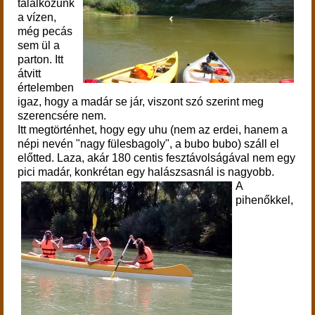
találkozunk
a vízen,
még pecás
sem ül a
parton. Itt
átvitt
értelemben
igaz, hogy a madár se jár, viszont szó szerint meg
szerencsére nem.
Itt megtörténhet, hogy egy uhu (nem az erdei, hanem a
népi nevén "nagy fülesbagoly", a bubo bubo) száll el
előtted.
Laza, akár 180 centis fesztávolságával nem egy
pici madár, konkrétan egy halászsasnál is nagyobb.
A
pihenőkkel,