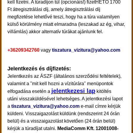
kell fizetni.
A túradíjon túl (opcionáis!) fizetHETŐ 1700
Ft átregisztrálási díj, amely átregisztrálási díj
megfizetése lehetővé teszi, hogy ha a túra valamilyen
külső körülmény miatt elmaradna (leszakad az ég, vihar,
villámlás) akkor alternatív túrákat ajánlunk fel.
+36209342760
vagy
tiszatura_vizitura@yahoo.com
Jelentkezés és díjfizetés:
Jelentkezés
az ÁSZF (általános szerződési feltételek),
valamint a "mit kell hozni a vízitúrára" menüpontok
jelentkezesi lap
elfogadása esetén a
kitöltés
utáni visszaküldésével lehetséges. A jelentkezési lapot
a
tiszatura_vizitura@yahoo.com
e-mail címre kérjük
küldeni.
Visszaigazolást küldünk (rendszerint 24 órán
belül) és a visszaigazolást követően (24 órán belül)
kérjük a túradíjat utalni.
MediaComm Kft. 12001008-