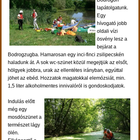
lapátolgatunk.
Egy
hívogató jobb
oldali vízi
ösvény lesz a
bejárat a
Bodrogzugba. Hamarosan egy inci-finci zsilipecskén
haladunk át. A sok wc-szünet közül megejtjük az elsőt,
hölgyek jobbra, urak az ellentétes irányban, egyúttal
jöhet az ebéd. Hozzatok magatokkal elemózsiát, min.
1,5 liter alkoholmentes innivalóról is gondoskodjatok.
Indulás előtt
még egy
mosdószünet a
természet lágy
ölén.