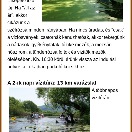
E
lképesztő a
táj. Ha "áll az
ár", akkor
cikázunk a
szélrózsa minden irányában. Ha nincs áradás, és "csak"
a víziösvények, csatornák kenuzhatóak, akkor tekergünk
a nádasok, gyékényfalak, tőzike mezők, a mocsári
nőszirom, a tündérrózsa foltok és vízitök mezők
ölelésében.
Kb. 16:30 körül érünk vissza az indulási
helyre, a Tokajban parkoló kocsikhoz.
A 2-ik napi vízitúra: 13 km varázslat
A többnapos
vízitúrán