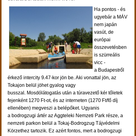
Ha pontos - és
ugyebár a MÁV
nem japán
vasút, de
európai
összevetésben
is szürreális
vicc -
a Budapestről
érkező intercity 9.47-kor jön be. Aki vonattal jön, az
Tokajon belül jöhet gyalog vagy
busszal.
Mosdólátogatás után a túravezető kér tőletek
fejenként 1270 Ft-ot, és az interneten (1270 Ft/fő díj
ellenében) megveszi a belépőket. Ugyanis
a
bodrogzugi ártér az Aggteleki Nemzeti Park része, a
nemzeti parkon belül a Tokaj-Bodrogzug Tájvédelmi
Körzethez tartozik. Ez azért fontos, mert a bodrogzugi