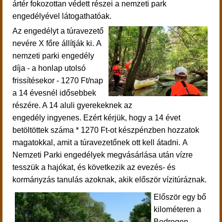
ártér fokozottan védett részei a nemzeti park
engedélyével látogathatóak.
Az engedélyt a túravezető
nevére X főre állítják ki. A
nemzeti parki engedély
díja - a honlap utolsó
frissítésekor - 1270 Ft/nap
a 14 évesnél idősebbek
részére. A 14 aluli gyerekeknek az
engedély ingyenes.
Ezért kérjük, hogy a 14 évet
betöltöttek száma * 1270 Ft-ot készpénzben hozzatok
magatokkal, amit a túravezetőnek ott kell átadni.
A
Nemzeti Parki engedélyek megvásárlása után
vízre
tesszük a hajókat, és következik az
evezés- és
kormányzás tanulás azoknak, akik először vízitúráznak.
Először egy bő
kilométeren a
Bodrogon