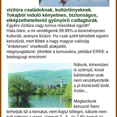
vízitúra családoknak, kultúrlényeknek.
Tokajból induló kényelmes, biztonságos,
elképzelhetetlenül gyönyörű csillagtúrák.
Egyéni vízitúra vagy turnus másokkal együtt?
Hála Isten, a mi vendégeink 99.99%-a tüneményesen
kulturált, aranyos túrázó.
Ha csak azért kérnétek egyéni
kenutúrát, mert féltek a nagy magyar valóság
"érdekesen" viselkedő alakjaitól,
megnyugtatunk: jöhettek a turnusokra, például ERRE a
bodrogzugi evezésre!
Nálunk, kimondani
is szörnyű, kissé
bárdolatlan urak
nem veszélyeztetik
a jó közérzetű túrát.
Aztán...
Megtanítunk
kenuzni! Nem
terheljük túl a kenukat, nem fogsz billegni, nálunk nem
kell rettegni a vizen. Vannak 3-, 4-, és 7-fős kenuk is!