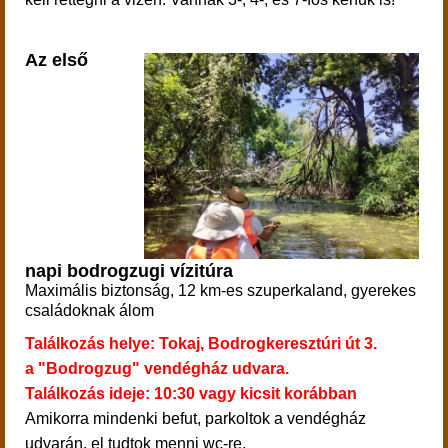
Az első
napi bodrogzugi vízitúra
Maximális biztonság, 12 km-es szuperkaland, gyerekes
családoknak álom
Találkozás helye: Tokaj, Bodrogkeresztúri út 3.
a "Bodrogzug" vendégház udvara.
Találkozás ideje: 10:30 vagy kicsit korábban
Amikorra mindenki befut,
parkoltok a vendégház
udvarán, el tudtok menni wc-re.