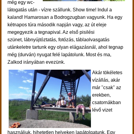
még egy
wc-
látogatás után - vízre szállunk.
Show time! Indul a
kaland! Hamarosan a Bodrogzugban vagyunk. Ha egy
kétnapos túra második napján vagy, az út eleje
megegyezik a tegnapival. Az első
pisilési
szünet,
lábnyújtóztatás, fotózás, táblaolvasgatás
után
keletre tartunk egy olyan elágazásnál, ahol tegnap
még (durván) nyugat felé lapátolunk. Most és ma,
Zalkod irányában evezünk.
Akár tökéletes
vízállás, akár
már "csak" az
erekben,
csatornákban
lévő vizet
használjuk, hihetetlen helyeken lapátolgatunk. Egy