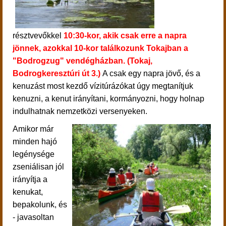
résztvevőkkel
10:30-kor, akik csak erre a napra
jönnek, azokkal 10-kor találkozunk Tokajban a
"Bodrogzug" vendégházban. (Tokaj,
Bodrogkeresztúri út 3.)
A csak egy napra jövő, és a
kenuzást most kezdő vízitúrázókat úgy megtanítjuk
kenuzni, a kenut irányítani, kormányozni, hogy holnap
indulhatnak nemzetközi versenyeken.
Amikor már
minden hajó
legénysége
zseniálisan jól
irányítja a
kenukat,
bepakolunk, és
- javasoltan