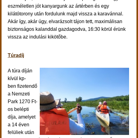
eszméletlen jót kanyargunk az ártérben és egy
kilátótorony után fordulunk majd vissza a karavánnal.
Akár így, akár úgy, elvarázsolt tájon tett, maximálisan
biztonságos kalanddal gazdagodva, 16:30 körül érünk
vissza az indulási kikötőbe.
Túradíj
A túra díján
kívül kp-
ben fizetendő
a Nemzeti
Park 1270 Ft-
os belépti
díja, amelyet
a 14 éven
felüliek után