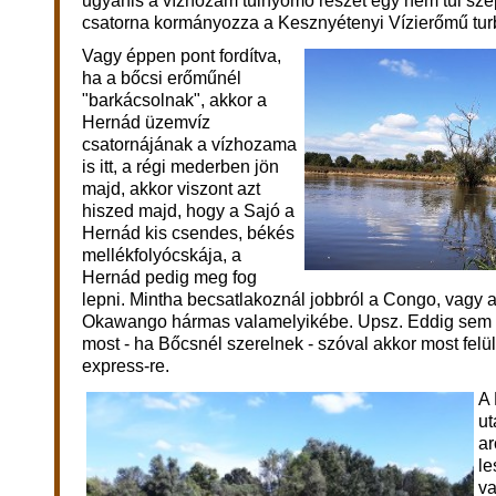
ugyanis a vízhozam túlnyomó részét egy nem túl sz
csatorna kormányozza a Kesznyétenyi Vízierőmű turb
Vagy éppen pont fordítva,
ha a bőcsi erőműnél
"barkácsolnak", akkor a
Hernád üzemvíz
csatornájának a vízhozama
is itt, a régi mederben jön
majd, akkor viszont azt
hiszed majd, hogy a Sajó a
Hernád kis csendes, békés
mellékfolyócskája, a
Hernád pedig meg fog
lepni. Mintha becsatlakoznál jobbról a Congo, vagy 
Okawango hármas valamelyikébe. Upsz. Eddig sem vo
most - ha Bőcsnél szerelnek - szóval akkor most felül
express-re.
A
ut
ar
le
v