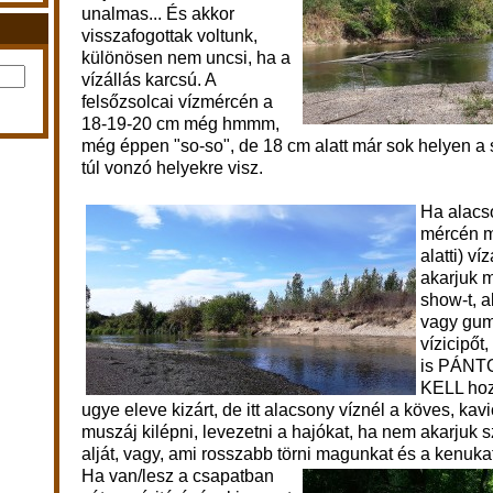
unalmas... És akkor
visszafogottak voltunk,
különösen nem uncsi, ha a
vízállás karcsú. A
felsőzsolcai vízmércén a
18-19-20 cm még hmmm,
még éppen "so-so", de 18 cm alatt már sok helyen a
túl vonzó helyekre visz.
Ha alacso
mércén m
alatti) ví
akarjuk m
show-t,
vagy gum
vízicipőt
is PÁNTO
KELL hozn
ugye eleve kizárt, de itt alacsony víznél a köves, ka
muszáj kilépni, levezetni a hajókat, ha nem akarjuk s
alját, vagy, ami rosszabb törni magunkat és a kenukat
Ha van/lesz a csapatban