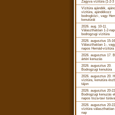
Zagyva vízitúra (1-2-3
Vízitúra ajándék, aján
vízitúra, ajándékozz
bodrogközi-, vagy Her
kenutúrát
2026. aug. 10-11.
Választhatóan 1-2-na
bodrogzugi vízitúra
2026. augusztus 15-16
Választhatóan 1-, vag
napos Hernád-vízitúra
2026. augusztus 17. B
ártéri kenuzás
2026. augusztus 20.
Bodrogzugi kenutúra
2026. augusztus 20. 
vízitúra, kenutúra ész
tájon
2026. augusztus 20-22
Bodrogzugi kenuzás e
napos tisza-tavi túráva
2026. augusztus 20-22
vízitúra választhatóan
nap