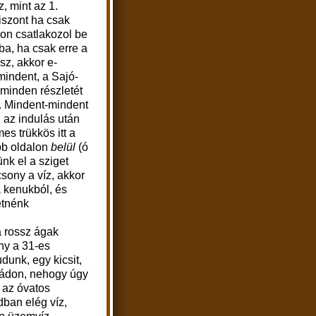
z, mint az 1.
iszont ha csak
on csatlakozol be
ába, ha csak erre a
sz, akkor e-
mindent, a Sajó-
minden részletét
k. Mindent-mindent
n az indulás után
s trükkös itt a
obb oldalon
belül
(ó
nk el a sziget
csony a víz, akkor
a kenukból, és
etnénk
a rossz ágak
ny a 31-es
dunk, egy kicsit,
nádon, nehogy úgy
 az óvatos
ban elég víz,