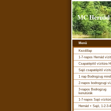
MC Hernád v
Menü
Kezdőlap
1-7-napos Hernád vízi
Csapatépítő vízitúra 
Sajó csapatépítő vízit
1 nap Bodrogzug mind
2-napos bodrogzugi ví
3-napos Bodrogzug
kenutúrák
1-7-napos Sajó vízitúr
Hernád + Sajó, 1-2-3-