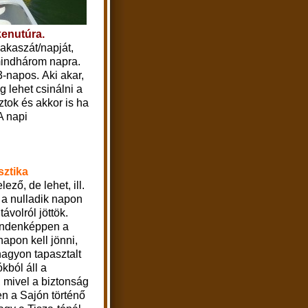
kenutúra.
akaszát/napját,
mindhárom napra.
-napos. Aki akar,
g lehet csinálni a
aztok és akkor is ha
A napi
sztika
ező, de lehet, ill.
a nulladik napon
távolról jöttök.
indenképpen a
napon kell jönni,
agyon tapasztalt
ókból áll a
, mivel a biztonság
n a Sajón történő