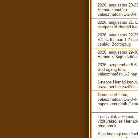
2026. augusztus 20-23
Hernád kenutúra
választhatóan 1-2-3-4
2026. augusztus 21. 
elképesztő Hernád ken
2026. augusztus 22-23
Választhatóan 1-2 nap
családi Bodrogzug
2026. augusztus 29-30
Hernád + Sajó vízitúra
2026. szeptember 5-6.
Bodrogzug túra,
választhatóan 1-2 nap
1-napos Hernád kenut
tisza-tavi felkészüléss
Gemenc vízitúra,
választhatóan 1-2-3-4-
napos kenutúrák Gem
is
Tudnivalók a Hernád
vízitúrákról és Hernád-
programok
A bodrogzugi evezések