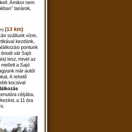
i kell. Amikor nem
nkban" t
anárok,
(13 km)
km)
án szállunk vízre,
ztikával kezdünk,
találkozási pontunk
 ónodi vár Sajó
ala) lesz, mivel az
 mellett a Sajó
hagyunk már autót
kat.
A lehető
ebb kocsival
alálkozás
kenutúra céljába,
kezést, a 11 óra
ni.