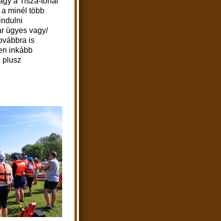
vagy a Tisza-tónál
a minél több
indulni
ár ügyes vagy/
ovábbra is
en inkább
, plusz