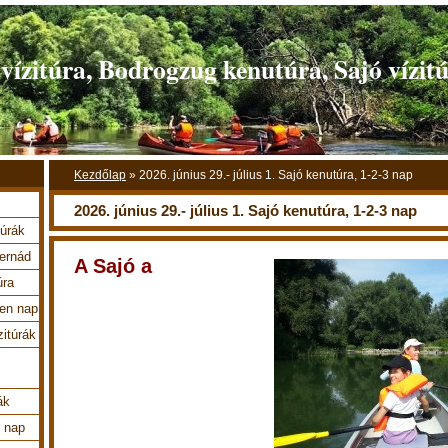
ízitúra, Bodrogzug kenutúra, Sajó vízit
Kezdőlap
»
2026. június 29.- július 1. Sajó kenutúra, 1-2-3 nap
2026. június 29.- július 1. Sajó kenutúra, 1-2-3 nap
túrák
Hernád
A Sajó a
úra
en nap
zitúrák
ák
4 nap