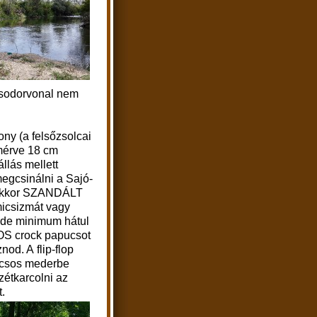
 sodorvonal nem
ny (a felsőzsolcai
érve 18 cm
zállás mellett
egcsinálni a Sajó-
 akkor SZANDÁLT
icsizmát vagy
, de minimum hátul
S crock papucsot
od. A flip-flop
vicsos mederbe
zétkarcolni az
.