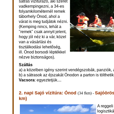
sátras vízitúrázó, aki szeret
vadkempingezni, a 34-es
folyamkilométernél remek
táborhely Ónod, ahol a
várat is meg tudjátok nézni.
(Kemping nincs, tehát a
"remek" csak annyit jelent,
hogy jól néz ki a vár, közel
van a vásárlási és
tisztálkodási lehetőség,
ill. Ónod borsodi léptékkel
nézve biztonságos).
Szállás
a) a közelben igény szerint vendégszobák, panziók
b) a sátrasok az éjszakát Ónodon a parton is tölthet
Vacsora
: egyeztetjük....
2. napi Sajó vízitúra:
Ónod
Sajóörö
(34 fkm) -
km)
A reggeli
logisztik