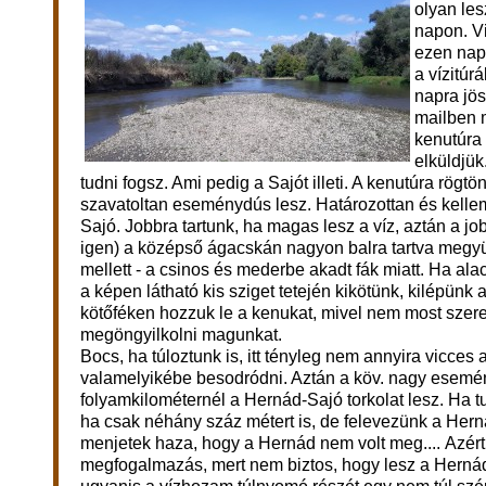
olyan les
napon. V
ezen nap
a vízitúr
napra jös
mailben 
kenutúra 
elküldjü
tudni fogsz. Ami pedig a Sajót illeti. A kenutúra rögtö
szavatoltan eseménydús lesz. Határozottan és kelleme
Sajó. Jobbra tartunk, ha magas lesz a víz, aztán a j
igen) a középső ágacskán nagyon balra tartva megyü
mellett - a csinos és mederbe akadt fák miatt. Ha ala
a képen látható kis sziget tetején kikötünk, kilépünk 
kötőféken hozzuk le a kenukat, mivel nem most szer
megöngyilkolni magunkat.
Bocs, ha túloztunk is, itt tényleg nem annyira vicces 
valamelyikébe besodródni. Aztán a köv. nagy esemé
folyamkilométernél a Hernád-Sajó torkolat lesz. Ha tu
ha csak néhány száz métert is, de felevezünk a Her
menjetek haza, hogy a Hernád nem volt meg.... Azért
megfogalmazás, mert nem biztos, hogy lesz a Hernád