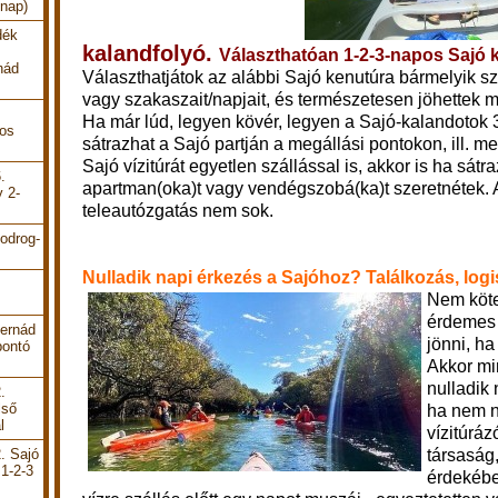
 nap)
dék
kalandfolyó.
Választhatóan 1-2-3-napos Sajó 
nád
Választhatjátok az alábbi Sajó kenutúra bármelyik sz
vagy szakaszait/napjait, és természetesen jöhettek 
Ha már lúd, legyen kövér, legyen a Sajó-kalandotok 3
pos
sátrazhat a Sajó partján a megállási pontokon, ill. me
Sajó vízitúrát egyetlen szállással is, akkor is ha sátr
.
apartman(oka)t vagy vendégszobá(ka)t szeretnétek. 
y 2-
teleautózgatás nem sok.
odrog-
Nulladik napi érkezés a Sajóhoz? Találkozás, logi
Nem kötel
érdemes 
Hernád
jönni, ha 
bontó
Akkor m
nulladik 
.
lső
ha nem n
l
vízitúráz
társaság
. Sajó
 1-2-3
érdekébe