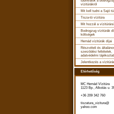
tudnivalók a bodrogzu
vízitúrákról
Mit kell tudni a Sajó tú
Tisza-tó vízitúra
Mit hozzál a vízitúrára
Bodrogzug vízitúrák díj
költségek
Hernád vízitúrák díjai
Részvételi és általáno
szerződési feltételek,
adatvédelmi tájékozta
Jelentkezés a vízitúrá
Elérhetőség
MC Hernád Vízitúra
1123 Bp., Alkotás u. 3
+36 209 342 760
tiszatura_vizitura@
yahoo.com