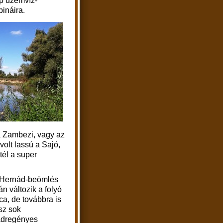
ép üzemvíz-
ináira.
a Zambezi, vagy az
lt lassú a Sajó,
tél a super
 Hernád-beömlés
án változik a folyó
ca, de továbbra is
sz sok
adregényes