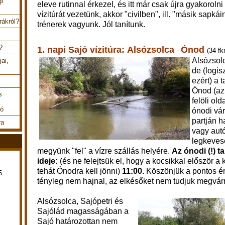
gi
eleve rutinnal érkezel, és itt már csak újra gyakoroln
vízitúrát vezetünk, akkor "civilben", ill. "másik sapkái
rákról?
trénerek vagyunk. Jól tanítunk.
?
1. napi Sajó vízitúra:
Alsózsolca
Ónod
-
(34 f
Alsózsolc
ai,
de (logis
ezért) a 
Ónod (az
s
felöli old
tó
ónodi vár
partján 
ra
vagy autó
legkeves
megyünk "fel" a vízre szállás helyére.
Az ónodi (!) t
ideje:
(és ne felejtsük el, hogy a kocsikkal először a 
tehát Ónodra kell jönni)
11:00.
Köszönjük a pontos ér
5.
tényleg nem hajnal, az elkésőket nem tudjuk megvár
Alsózsolca, Sajópetri és
Sajólád magasságában a
Sajó határozottan nem