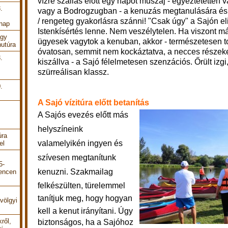
vízre szállás előtt egy napot muszáj - egyeztetetten 
.
vagy a Bodrogzugban - a kenuzás megtanulására és 
/ rengeteg gyakorlásra szánni! "Csak úgy" a Sajón el
 nap
Istenkísértés lenne. Nem veszélytelen. Ha viszont m
Egy
ügyesek vagytok a kenuban, akkor - természetesen t
utúra
óvatosan, semmit nem kockáztatva, a necces részek
.
kiszállva - a Sajó félelmetesen szenzációs. Őrült izgi
szürreálisan klassz.
.
A Sajó vízitúra előtt betanítás
A Sajós evezés előtt más
helyszíneink
úra
valamelyikén ingyen és
el
szívesen megtanítunk
5-
kenuzni.
Szakmailag
encen
felkészülten, türelemmel
tanítjuk meg, hogy hogyan
völgyi
kell a kenut irányítani. Ú
gy
ről,
biztonságos, ha a Sajóhoz