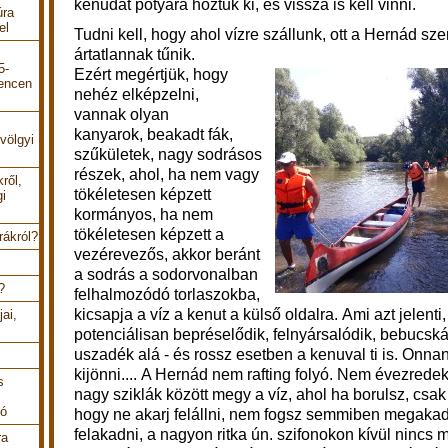
kenudat potyára hoztuk ki, és vissza is kell vinni.
úra
el
Tudni kell, hogy ahol vízre szállunk, ott a Hernád sz
ártatlannak tűnik.
5-
Ezért megértjük, hogy
encen
nehéz elképzelni,
vannak olyan
kanyarok, beakadt fák,
völgyi
szűkületek, nagy sodrásos
részek, ahol, ha nem vagy
ről,
tökéletesen képzett
gi
kormányos, ha nem
tökéletesen képzett a
rákról?
vezérevezős, akkor beránt
a sodrás a sodorvonalban
?
felhalmozódó torlaszokba,
kicsapja a víz a kenut a külső oldalra. Ami azt jelenti
ai,
potenciálisan bepréselődik, felnyársalódik, bebucsk
uszadék alá - és rossz esetben a kenuval ti is. Onna
kijönni....
A Hernád nem rafting folyó. Nem évezredek 
s
nagy sziklák között megy a víz, ahol ha borulsz, csak 
tó
hogy ne akarj felállni, nem fogsz semmiben megaka
felakadni, a nagyon ritka ún. szifonokon kívül nincs m
ra