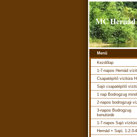
MC Hernád v
Menü
Kezdőlap
1-7-napos Hernád vízi
Csapatépítő vízitúra 
Sajó csapatépítő vízit
1 nap Bodrogzug mind
2-napos bodrogzugi ví
3-napos Bodrogzug
kenutúrák
1-7-napos Sajó vízitúr
Hernád + Sajó, 1-2-3-