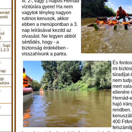
ill. 2-, vagy 1-napos Hernád
vízitúrára gyere! Ha nem
vagytok tényleg nagyon
Hernád
bontó
rutinos kenusok, akkor
e
bben a menüpontban a 3.
.
nap leírásával kezdd az
lső
olvasást.
Ne legyen abból
l
sértődés, hogy - a
. Sajó
biztonság érdekében -
 1-2-3
visszahívunk a partra.
.
És fonto
mi biztos
 nap
túradíjat
Egy
nem tudju
utúra
mert vala
.
ellenére 
Hernád-e
hajó irán
.
rendben. 
kenuszáll
400 Ft/km
felszámít