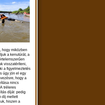
s, hogy miközben
ítjuk a kenutúrát, a
 értelemszerűen
k visszatéríteni,
ki a figyelmeztetés
is úgy jön el egy
vezésre, hogy a
yítása nincs
A tréleres
ítás díját pedig
 díj mellett
juk, hiszen a