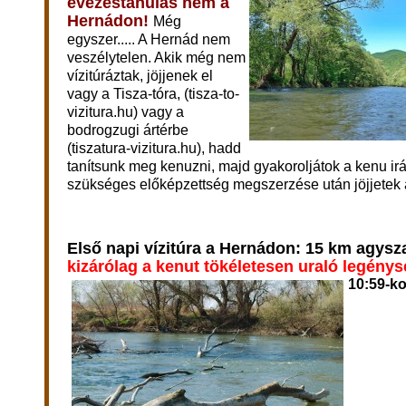
evezéstanulás nem a
Hernádon!
Még
egyszer..... A Hernád nem
veszélytelen. Akik még nem
vízitúráztak, jöjjenek el
vagy a Tisza-tóra, (tisza-to-
vizitura.hu) vagy a
bodrogzugi ártérbe
(tiszatura-vizitura.hu), hadd
tanítsunk meg kenuzni, majd gyakoroljátok a kenu irá
szükséges előképzettség megszerzése után jöjjetek
Első napi vízitúra a Hernádon: 15 km agysz
kizárólag a kenut tökéletesen uraló legény
10:59-ko