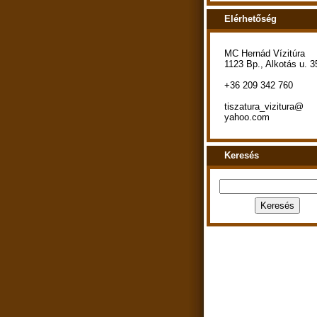
Elérhetőség
MC Hernád Vízitúra
1123 Bp., Alkotás u. 3
+36 209 342 760
tiszatura_vizitura@
yahoo.com
Keresés