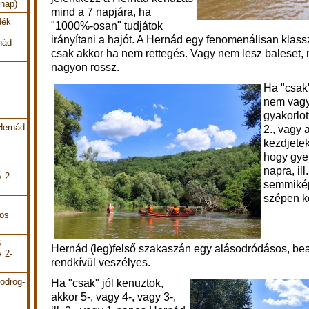
 nap)
mind a 7 napjára, ha
dék
"1000%-osan" tudjátok
irányítani a hajót. A Hernád egy fenomenálisan klassz
nád
csak akkor ha nem rettegés. Vagy nem lesz baleset, n
nagyon rossz.
Ha "csak"
nem vagy
gyakorlot
Hernád
2., vagy 
kezdjetek
hogy gyer
napra, ill
y 2-
semmikép
szépen k
pos
.
Hernád (leg)felső szakaszán egy alásodródásos, be
y 2-
rendkívül veszélyes.
odrog-
Ha "csak" jól kenuztok,
akkor 5-, vagy 4-, vagy 3-,