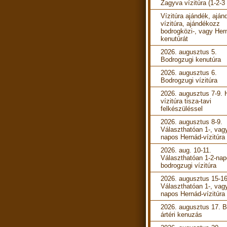
Zagyva vízitúra (1-2-3
Vízitúra ajándék, aján
vízitúra, ajándékozz
bodrogközi-, vagy Her
kenutúrát
2026. augusztus 5.
Bodrogzugi kenutúra
2026. augusztus 6.
Bodrogzugi vízitúra
2026. augusztus 7-9. 
vízitúra tisza-tavi
felkészüléssel
2026. augusztus 8-9.
Választhatóan 1-, vag
napos Hernád-vízitúra
2026. aug. 10-11.
Választhatóan 1-2-na
bodrogzugi vízitúra
2026. augusztus 15-16
Választhatóan 1-, vag
napos Hernád-vízitúra
2026. augusztus 17. B
ártéri kenuzás