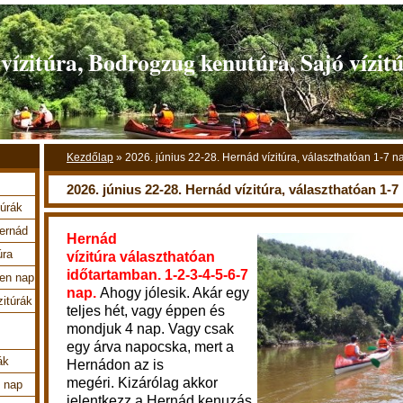
ízitúra, Bodrogzug kenutúra, Sajó vízit
Kezdőlap
»
2026. június 22-28. Hernád vízitúra, választhatóan 1-7 n
2026. június 22-28. Hernád vízitúra, választhatóan 1-7
túrák
Hernád
Hernád
úra
vízitúra
választhatóan
időtartamban. 1-2-3-4-5-6-7
en nap
nap.
Ahogy jólesik. Akár egy
zitúrák
teljes hét, vagy éppen és
mondjuk 4 nap. Vagy csak
egy árva napocska, mert a
ák
Hernádon az is
megéri.
Kizárólag akkor
4 nap
jelentkezz a Hernád kenuzás