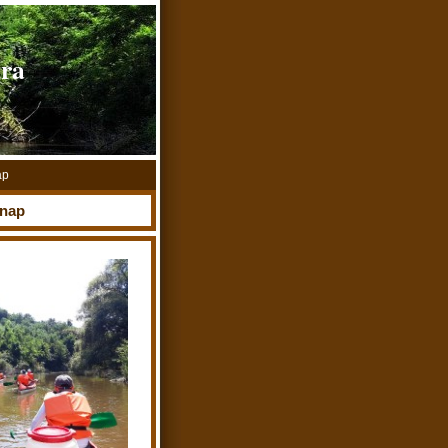
úra
ap
 nap