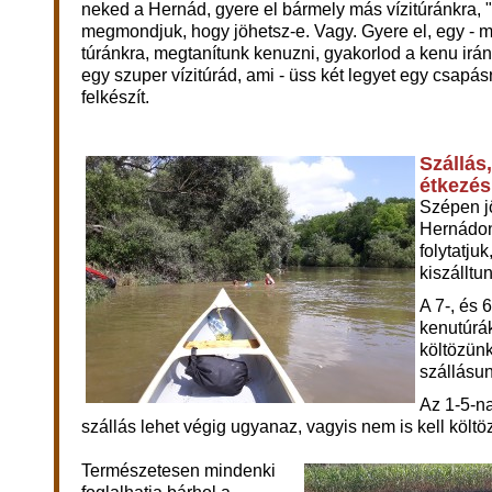
neked a Hernád, gyere el bármely más vízitúránkra,
megmondjuk, hogy jöhetsz-e. Vagy. Gyere el, egy - mo
túránkra, megtanítunk kenuzni, gyakorlod a kenu irány
egy szuper vízitúrád, ami - üss két legyet egy csapás
felkészít.
Szállás,
étkezés
Szépen 
Hernádon
folytatju
kiszálltu
A 7-, és
kenutúrá
költözünk
szállásun
Az 1-5-n
szállás lehet végig ugyanaz, vagyis nem is kell költö
T
ermészetesen mindenki