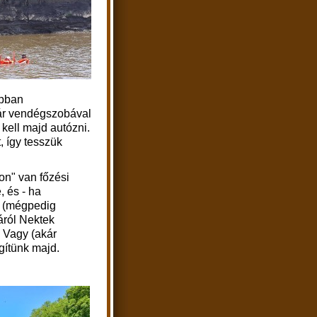
apban
kár vendégszobával
 kell majd autózni.
, így tesszük
on" van főzési
, és - ha
, (mégpedig
áról Nektek
. Vagy (akár
egítünk majd.