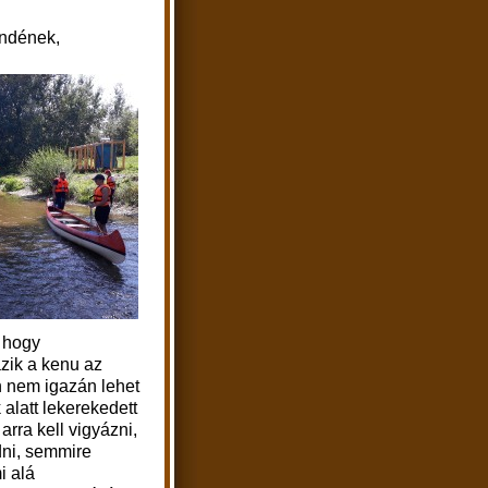
endének,
, hogy
ázik a kenu az
n nem igazán lehet
alatt lekerekedett
arra kell vigyázni,
dni, semmire
i alá