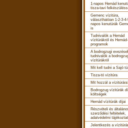
1-napos Hernád kenut
tisza-tavi felkészüléss
Gemenc vízitúra,
választhatóan 1-2-3-4-
napos kenutúrák Gem
is
Tudnivalók a Hernád
vízitúrákról és Hernád-
programok
A bodrogzugi evezések
tudnivalók a bodrogzu
vízitúrákról
Mit kell tudni a Sajó tú
Tisza-tó vízitúra
Mit hozzál a vízitúrára
Bodrogzug vízitúrák díj
költségek
Hernád vízitúrák díjai
Részvételi és általáno
szerződési feltételek,
adatvédelmi tájékozta
Jelentkezés a vízitúrá