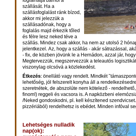
foglalhatja bárhol a
szállását. Ha a
szállásfoglalást ránk bízod,
akkor mi jelezzük a
szállásadónak, hogy a
foglalás majd érkezik tőled
és félre lesz neked téve a
szállás. Mindez csak akkor, ha nem az utolsó 2 hón
jelentkezel.
Az, hogy a szállás - akár sátrazással, a
- fix, de közben jövünk le a Hernádon,
azzal jár, hogy
Megtervezzük, megszervezzük a teleautós logisztikát
viszonylag olcsóvá a közlekedést.
Étkezés
: önellátó vagy rendelt. Mindkét "támaszpont
lehetőség, jól felszerelt konyha áll a rendelkezésedre
szeretnétek, de abszolúte nem kötelező - rendelhető
finom!) reggeli és vacsora is. A napközbeni elemózsi
/Neked gondoskodni, pl. kell készítened szendvicset
pizzériából) rendelhetsz is ebédet. Minden infóval s
Lehetséges nulladik
nap(ok):