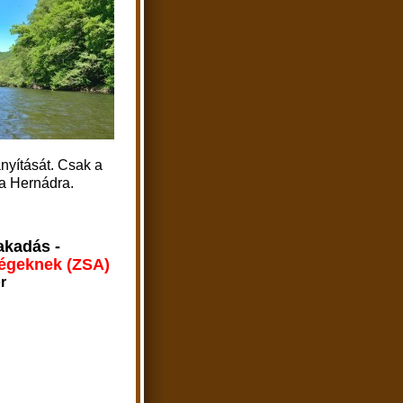
nyítását. Csak a
 a Hernádra.
akadás -
ségeknek (ZSA)
r