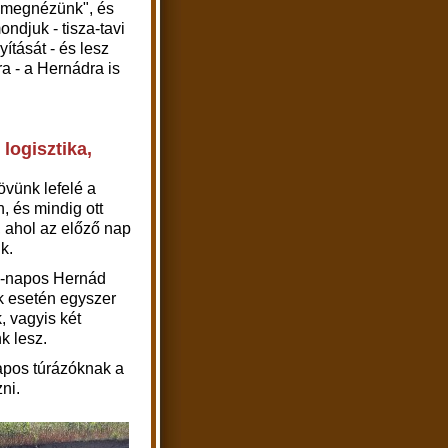
 "megnézünk", és
ndjuk - tisza-tavi
ítását - és lesz
ra - a Hernádra is
 logisztika,
jövünk
lefelé
a
, és mindig ott
k, ahol az előző nap
nk.
 6-napos Hernád
k esetén egyszer
, vagyis két
k lesz.
apos túrázóknak a
zni.