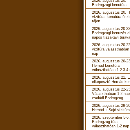
2026. augusztus 20.
Bodrogzugi kenutúra
2026. augusztus 20. 
vízitúra, kenutúra ész
tájon
2026. augusztus 20-22
Bodrogzugi kenuzás e
napos tisza-tavi túráva
2026. augusztus 20-22
vízitúra választhatóan
nap
2026. augusztus 20-23
Hernád kenutúra
választhatóan 1-2-3-4
2026. augusztus 21. 
elképesztő Hernád ken
2026. augusztus 22-23
Választhatóan 1-2 nap
családi Bodrogzug
2026. augusztus 29-30
Hernád + Sajó vízitúra
2026. szeptember 5-6.
Bodrogzug túra,
választhatóan 1-2 nap