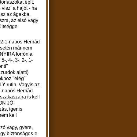
orlaszokat épít,
viszi a hajót - ha
dsz az ágakba,
szra, az első vagy
ültséggel
-2-1-napos Hernád
 esetén már nem
NYIRA forrón a
5-, 4-, 3-, 2-, 1-
nti"
zurdok alatti)
khoz "elég"
LY
rutin. Vagyis az
5-napos Hernád
szakaszaira is kell
ON JÓ
ás, igenis
nem kell
ázó vagy, gyere,
ogy biztonságos-e