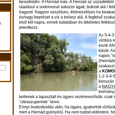
besodródni. A Hernád más. A Hernád az uszadékból t
ráadásul a sodorvonal sokszor ágak, bokrok alá / felé 
hagyod. Nagyon veszélyes, életveszélyes ha beaka
és/vagy beprésel a víz a torlasz alá
.
A legfelső szaka
első két napra, ennek tudatában és tökéletes felkész
5.
jelentkezz.
Az 5-4-3
vízitúra
eszik AN
kását.
Az 
napos "le
(Hernáds
szakaszo
a
KOMO
1-2-3-4-
kenuzás 
a
NAGY
kormányz
kellenek a tapasztalt és ügyes vezérevezősök, csak 
"ultraszupernek" lenni.
Ennyi óvatoskodás után, ha ügyes, gyakorlott vízitúr
mert a Hernád gyönyörű. Ha nem tudod eldönteni, h