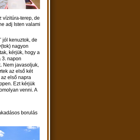
 vízitúra-terep, de
e adj Isten valami
 jól kenuztok, de
(tok) nagyon
tak, kérjük, hogy a
a 3. napon
. Nem javasoljuk,
tek az első két
. az első napra
pen. Ezt kérjük
omolyan venni. A
akadásos borulás