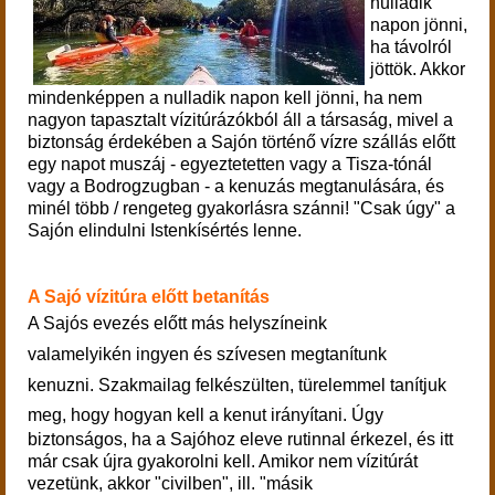
nulladik
napon jönni,
ha távolról
jöttök. Akkor
mindenképpen a nulladik napon kell jönni, ha nem
nagyon tapasztalt vízitúrázókból áll a társaság, mivel a
biztonság érdekében a Sajón történő vízre szállás előtt
egy napot muszáj - egyeztetetten vagy a Tisza-tónál
vagy a Bodrogzugban - a kenuzás megtanulására, és
minél több / rengeteg gyakorlásra szánni! "Csak úgy" a
Sajón elindulni Istenkísértés lenne.
A Sajó vízitúra előtt betanítás
A Sajós evezés előtt más helyszíneink
valamelyikén ingyen és szívesen megtanítunk
kenuzni.
Szakmailag felkészülten, türelemmel tanítjuk
meg, hogy hogyan kell a kenut irányítani. Ú
gy
biztonságos, ha a Sajóhoz eleve rutinnal érkezel, és itt
már csak újra gyakorolni kell. Amikor nem vízitúrát
vezetünk, akkor "civilben", ill. "másik