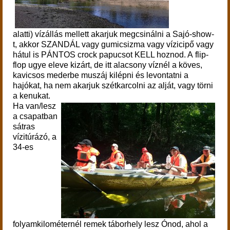
alatti) vízállás mellett akarjuk megcsinálni a Sajó-show-
t, akkor SZANDÁL vagy gumicsizma vagy vízicipő vagy
hátul is PÁNTOS crock papucsot KELL hoznod. A flip-
flop ugye eleve kizárt, de itt alacsony víznél a köves,
kavicsos mederbe muszáj kilépni és levontatni a
hajókat, ha nem akarjuk szétkarcolni az alját, vagy törni
a kenukat.
Ha van/lesz
a csapatban
sátras
vízitúrázó, a
34-es
folyamkilométernél remek táborhely lesz Ónod, ahol a