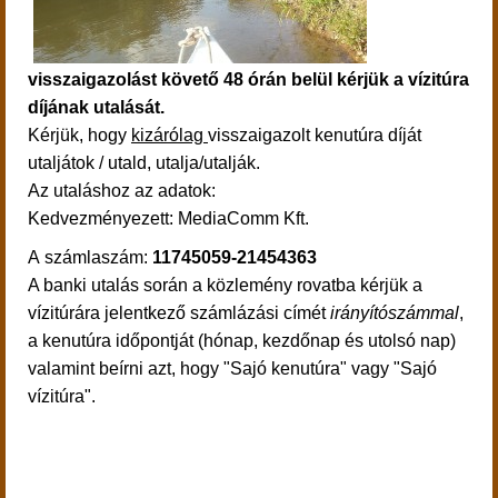
visszaigazolást követő 48 órán belül kérjük a vízitúra
díjának utalását.
Kérjük, hogy
kizárólag
visszaigazolt kenutúra díját
utaljátok / utald, utalja/utalják.
Az utaláshoz az adatok:
Kedvezmé
nyezett: MediaComm Kft.
A számlaszám:
11745059-21454363
A banki utalás során a közlemény rovatba kérjük a
vízitúrára jelentkező számlázási címét
irányítószámmal
,
a kenutúra időpontját (hónap, kezdőnap és utolsó nap)
valamint
beírni azt, hogy "Sajó kenutúra" vagy "Sajó
vízitúra".