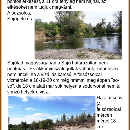
pontos érkezést, a 11 óra tényleg nem hajnal, az
elkésőket nem tudjuk megvárni.
Alsózsolca,
Sajópetri és
Sajólád magasságában a Sajó határozottan nem
unalmas... És akkor visszafogottak voltunk, különösen
nem uncsi, ha a vízállás karcsú. A felsőzsolcai
vízmércén a 18-19-20 cm még hmmm, még éppen "so-
so", de 18 cm alatt már sok helyen a sodorvonal nem túl
vonzó helyekre visz.
Ha alacsony
(a
felsőzsolcai
mércén
mérve 18
cm