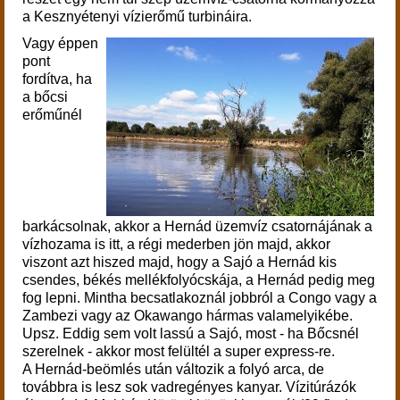
a Kesznyétenyi vízierőmű turbináira.
Vagy éppen
pont
fordítva, ha
a bőcsi
erőműnél
barkácsolnak, akkor a Hernád üzemvíz csatornájának a
vízhozama is itt, a régi mederben jön majd, akkor
viszont azt hiszed majd, hogy a Sajó a Hernád kis
csendes, békés mellékfolyócskája, a Hernád pedig meg
fog lepni. Mintha becsatlakoznál jobbról a Congo vagy a
Zambezi vagy az Okawango hármas valamelyikébe.
Upsz. Eddig sem volt lassú a Sajó, most - ha Bőcsnél
szerelnek - akkor most felültél a super express-re.
A Hernád-beömlés után változik a folyó arca, de
továbbra is lesz sok vadregényes kanyar. Vízitúrázók