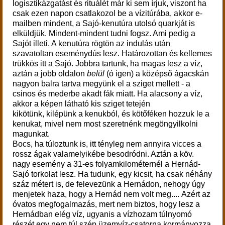
logisztikázgatást és rituálét már ki sem írjuk, viszont ha
csak ezen napon csatlakozol be a vízitúrába, akkor e-
mailben mindent, a Sajó-kenutúra utolsó quarkját is
elküldjük. Mindent-mindent tudni fogsz. Ami pedig a
Sajót illeti. A kenutúra rögtön az indulás után
szavatoltan eseménydús lesz. Határozottan és kellemes
trükkös itt a Sajó. Jobbra tartunk, ha magas lesz a víz,
aztán a jobb oldalon
belül
(ó igen) a középső ágacskán
nagyon balra tartva megyünk el a sziget mellett - a
csinos és mederbe akadt fák miatt. Ha alacsony a víz,
akkor a képen látható kis sziget tetején
kikötünk, kilépünk a kenukból, és kötőféken hozzuk le a
kenukat, mivel nem most szeretnénk megöngyilkolni
magunkat.
Bocs, ha túloztunk is, itt tényleg nem annyira vicces a
rossz ágak valamelyikébe besodródni. Aztán a köv.
nagy esemény a 31-es folyamkilométernél a Hernád-
Sajó torkolat lesz. Ha tudunk, egy kicsit, ha csak néhány
száz métert is, de felevezünk a Hernádon, nehogy úgy
menjetek haza, hogy a Hernád nem volt meg.... Azért az
óvatos megfogalmazás, mert nem biztos, hogy lesz a
Hernádban elég víz, ugyanis a vízhozam túlnyomó
részét egy nem túl szép üzemvíz-csatorna kormányozza