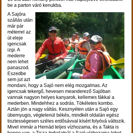
be a parton váró kenukba.
A Sajóra
szállás után
már pár
méterrel az
út eleje
igencsak
izgi. A
mederre
nem lehet
panaszod.
Eszedbe
sem jut azt
mondani, hogy a Sajó nem elég mozgalmas. Az
igencsak tekergő, hevesen meanderező Sajóban
vannak nagyon helyes kanyarok, kellemes fákkal a
mederben. Mindehhez a sodrás. Tökéletes kombo.
Aztán jön a nagy váltás. Kesznyéten után a Sajó egy
übernyugis, végtelenül békés, mindkét oldalán egész
tisztességesen széles erdősávval kísért folyóvá változik.
Mivel immár a Hernád teljes vízhozama, és a Takta is
benne van, a Tisza-torkolatnál a Sajó vízhozama lehet