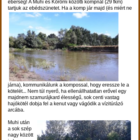
éberség! A Muhi és Körömi közötti kompnál (29 fkm)
tartjuk az ebédszünetet.
Ha a komp jár majd (és miért ne
járna), kommunikálunk a kompossal, hogy eressze le a
kötelét... Nem túl nyerő, ha ellenállhatatlan erővel egy
majdnem szamurájkard élességű, sok centi vastag
hajókötél dobja fel a kenut vagy vágódik a vízitúrázó
arcába.
Muhi után
a sok szép
nagy között