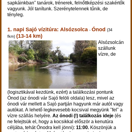
sapkáinkban" t
anárok, trénerek, felnőttképzési szakértők
vagyunk. Jól tanítunk. Szerénytelennek tűnik, de
tényleg.
1. napi Sajó vízitúra:
Alsózsolca
Ónod
-
(34
(13-14 km)
fkm)
Alsózsolcán
szállunk
vízre, de
(logisztikával kezdünk, ezért) a találkozási pontunk
Ónod (az ónodi vár Sajó felöli oldala) lesz, mivel az
ónodi vár mellett a Sajó partján hagyunk már autót vagy
autókat.
A lehető legkevesebb kocsival megyünk "fel" a
vízre szállás helyére.
Az ónodi (!) találkozás ideje
(és
ne felejtsük el, hogy a kocsikkal először a kenutúra
céljába, tehát Ónodra kell jönni):
11:00.
Köszönjük a