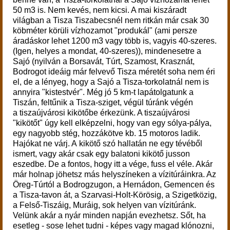
50 m3 is. Nem kevés, nem kicsi. A mai kiszáradt
világban a Tisza Tiszabecsnél nem ritkán már csak 30
köbméter körüli vízhozamot "produkál" (ami persze
áradáskor lehet 1200 m3 vagy több is, vagyis 40-szeres.
(Igen, helyes a mondat, 40-szeres)), mindenesetre a
Sajó (nyilván a Borsavát, Túrt, Szamost, Krasznát,
Bodrogot ideáig már felvevő Tisza méretét soha nem éri
el, de a lényeg, hogy a Sajó a Tisza-torkolatnál nem is
annyira "kistestvér". Még jó 5 km-t lapátolgatunk a
Tiszán, feltűnik a Tisza-sziget, végül túránk végén
a tiszaújvárosi kikötőbe érkezünk. A tiszaújvárosi
"kikötőt" úgy kell elképzelni, hogy van egy sólya-pálya,
egy nagyobb stég, hozzákötve kb. 15 motoros ladik.
Hajókat ne várj. A kikötő szó hallatán ne egy tévéből
ismert, vagy akár csak egy balatoni kikötő jusson
eszedbe. De a fontos, hogy itt a vége, fuss el véle. Akár
már holnap jöhetsz más helyszíneken a vízitúráinkra. Az
Öreg-Túrtól a Bodrogzugon, a Hernádon, Gemencen és
a Tisza-tavon át, a Szarvasi-Holt-Körösig, a Szigetközig,
a Felső-Tiszáig, Muráig, sok helyen van vízitúránk.
Velünk akár a nyár minden napján evezhetsz. Sőt, ha
esetleg - sose lehet tudni - képes vagy magad klónozni,