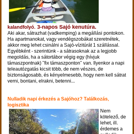
3-napos Sajó kenutúra.
kalandfolyó.
Aki akar, sátrazhat (vadkemping) a megállási pontokon.
Ha apartmanokat, vagy vendégszobákat szeretnétek,
akkor meg lehet csinálni a Sajó-vízitúrát 1 szállással.
Egyébként - szerintünk - a sátrasoknak az a legjobb
megoldás, ha a sátortábor végig egy (hívjuk
támaszpontnak) "fix támaszponton" van. Ilyenkor a napi
teleautózgatás kicsit több, de nem vészes, de
biztonságosabb, és kényelmesebb, hogy nem kell sátrat
verni, bontani, elrakni, betenni...
Nulladik napi érkezés a Sajóhoz? Találkozás,
logisztika
Nem
kötelező, de
lehet, ill.
érdemes a