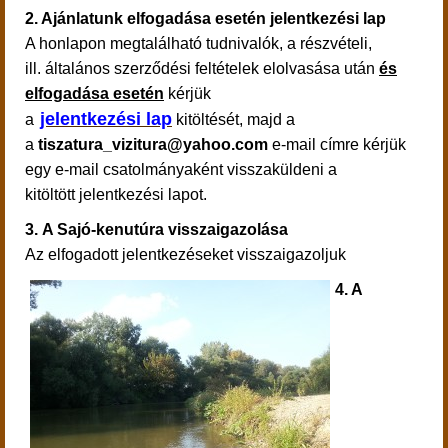
2. Ajánlatunk elfogadása esetén jelentkezési lap
A honlapon megtalálható tudnivalók, a részvételi,
ill. általános szerződési feltételek elolvasása után
és
elfogadása esetén
kérjük
jelentkezési lap
a
kitöltését, majd a
a
tiszatura_vizitura@yahoo.com
e-mail címre kérjük
egy e-mail csatolmányaként visszaküldeni a
kitöltött jelentkezési lapot.
3.
A Sajó-kenutúra visszaigazolása
Az elfogadott jelentkezéseket visszaigazoljuk
4. A