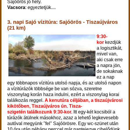
Sajóörös jó hely.
Vacsora
: egyeztetjük....
3. napi Sajó vízitúra:
Sajóörös - Tiszaújváros
(21 km)
9:30-
kor
kezdjük
a logisztikát,
mivel van,
aki csak erre
a napra jön,
de sokaknak
ez a nap
egy többnapos vízitúra utolsó napja, és az utolsó napon
a vízitúrázók többsége be van sózva, szeretne
viszonylag korán haza indulni, ezért a viszonylag korai
találkozás reggel.
A kenutúra céljában, a tiszaújvárosi
kikötőben, Tiszaújváros ún. Tisza-
szigetén találkozunk 9:30-kor.
Itt egy-két kocsiból a
túrázók átülnek másokhoz, azaz a lehető legkevesebb
autóval megyünk "fel" Sajóörösre. Egy wc-szünet után
10 óra után néhány perccel már naptejezve cihelődünk