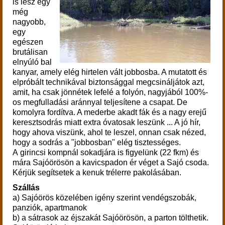
is lesz egy
még
nagyobb,
egy
egészen
brutálisan
elnyúló bal
kanyar, amely elég hirtelen vált jobbosba. A mutatott és
elpróbált technikával biztonsággal megcsináljátok azt,
amit, ha csak jönnétek lefelé a folyón, nagyjából 100%-
os megfulladási aránnyal teljesítene a csapat. De
komolyra fordítva. A mederbe akadt fák és a nagy erejű
keresztsodrás miatt extra óvatosak
leszünk
... A jó hír,
hogy ahova viszünk, ahol te leszel, onnan csak nézed,
hogy a sodrás a "jobbosban" elég tisztességes.
A girincsi kompnál sokadjára is figyelünk (22 fkm) és
mára Sajóörösön a kavicspadon ér véget a Sajó csoda.
Kérjük segítsetek a kenuk trélerre pakolásában.
Szállás
a) Sajóörös közelében igény szerint vendégszobák,
panziók, apartmanok
b) a sátrasok az éjszakát Sajóörösön, a parton tölthetik.