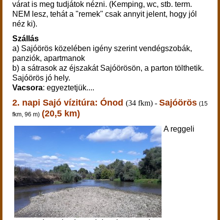
várat is meg tudjátok nézni. (Kemping, wc, stb. term.
NEM lesz, tehát a "remek" csak annyit jelent, hogy jól
néz ki).
Szállás
a) Sajóörös közelében igény szerint vendégszobák,
panziók, apartmanok
b) a sátrasok az éjszakát Sajóörösön, a parton tölthetik.
Sajóörös jó hely.
Vacsora
: egyeztetjük....
2. napi Sajó vízitúra:
Ónod
Sajóörös
(34 fkm) -
(15
(20,5 km)
fkm, 96 m)
A reggeli