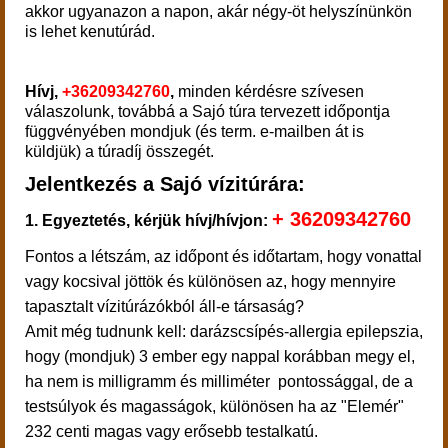
akkor ugyanazon a napon, akár négy-öt helyszínünkön
is lehet kenutúrád.
Hívj,
+36209342760
,
minden kérdésre szívesen
válaszolunk, továbbá a Sajó túra tervezett időpontja
függvényében mondjuk (és term. e-mailben át is
küldjük) a túradíj összegét.
Jelentkezés a Sajó vízitúrára:
+ 36209342760
1. Egyeztetés, kérjük hívj/hívjon:
​
Fontos a létszám, az időpont és időtartam, hogy vonattal
vagy kocsival jöttök és különösen az, hogy mennyire
tapasztalt vízitúrázókból áll-e társaság?
Amit még tudnunk kell: darázscsípés-allergia epilepszia,
hogy (mondjuk) 3 ember egy nappal korábban megy el,
ha nem is milligramm és milliméter pontossággal, de a
testsúlyok és magasságok, különösen ha az "Elemér"
232 centi magas vagy erősebb testalkatú.