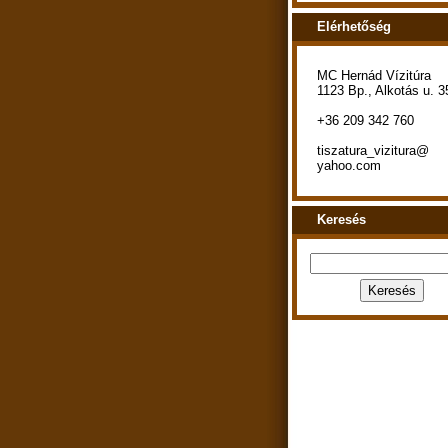
Elérhetőség
MC Hernád Vízitúra
1123 Bp., Alkotás u. 3
+36 209 342 760
tiszatura_vizitura@
yahoo.com
Keresés