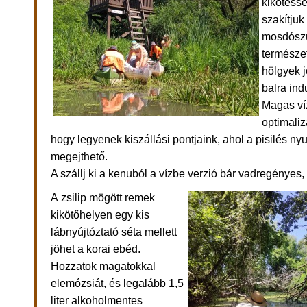
kikötésse
szakítjuk
mosdószü
természet
hölgyek j
balra ind
Magas ví
optimaliz
hogy legyenek kiszállási pontjaink, ahol a pisilés n
megejthető.
A szállj ki a kenuból a vízbe verzió bár vadregényes,
A zsilip mögött remek
kikötőhelyen egy kis
lábnyújtóztató séta mellett
jöhet a korai ebéd.
Hozzatok magatokkal
elemózsiát, és legalább 1,5
liter alkoholmentes