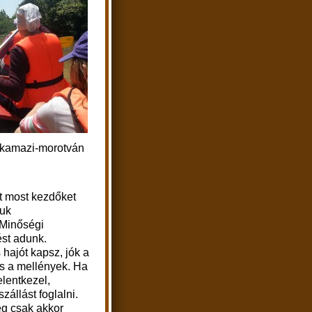
Rakamazi-morotván
át most kezdőket
juk
Minőségi
ést adunk.
hajót kapsz, jók a
és a mellények.
Ha
elentkezel,
zállást foglalni.
eg csak akkor