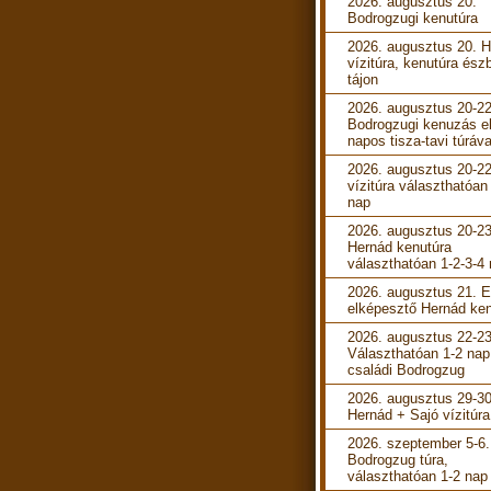
2026. augusztus 20.
Bodrogzugi kenutúra
2026. augusztus 20. 
vízitúra, kenutúra ész
tájon
2026. augusztus 20-22
Bodrogzugi kenuzás e
napos tisza-tavi túráva
2026. augusztus 20-22
vízitúra választhatóan
nap
2026. augusztus 20-23
Hernád kenutúra
választhatóan 1-2-3-4
2026. augusztus 21. 
elképesztő Hernád ken
2026. augusztus 22-23
Választhatóan 1-2 nap
családi Bodrogzug
2026. augusztus 29-30
Hernád + Sajó vízitúra
2026. szeptember 5-6.
Bodrogzug túra,
választhatóan 1-2 nap