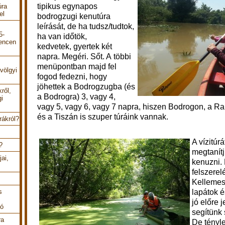
tipikus egynapos
úra
el
bodrogzugi kenutúra
leírását, de ha tudsz/tudtok,
5-
ha van időtök,
encen
kedvetek,
gyertek két
napra. Megéri. Sőt. A többi
menüpontban majd fel
völgyi
fogod fedezni, hogy
jöhettek a Bodrogzugba (és
ről,
a Bodrogra) 3, vagy 4,
gi
vagy 5, vagy 6, vagy 7 napra, hiszen Bodrogon, a 
és a Tiszán is szuper túráink vannak.
rákról?
A vízitúr
?
megtanít
ai,
kenuzni.
felszerel
Kellemes 
lapátok 
s
jó előre j
tó
segítünk s
ra
De tényl