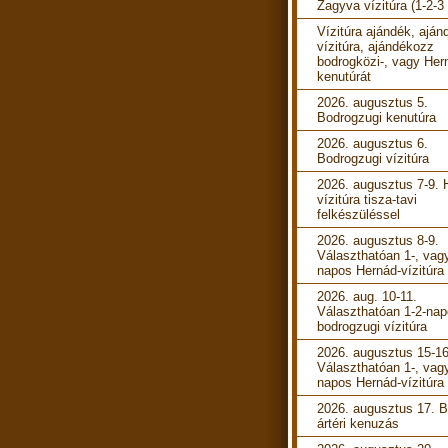
Zagyva vízitúra (1-2-3
Vízitúra ajándék, aján
vízitúra, ajándékozz
bodrogközi-, vagy Her
kenutúrát
2026. augusztus 5.
Bodrogzugi kenutúra
2026. augusztus 6.
Bodrogzugi vízitúra
2026. augusztus 7-9. 
vízitúra tisza-tavi
felkészüléssel
2026. augusztus 8-9.
Választhatóan 1-, vag
napos Hernád-vízitúra
2026. aug. 10-11.
Választhatóan 1-2-na
bodrogzugi vízitúra
2026. augusztus 15-16
Választhatóan 1-, vag
napos Hernád-vízitúra
2026. augusztus 17. B
ártéri kenuzás