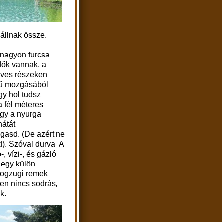
 állnak össze.
nagyon furcsa
dők vannak, a
ves részeken
fű mozgásából
gy hol tudsz
a fél méteres
ogy a nyurga
hátát
asd. (De azért ne
). Szóval d
urva.
A
, vízi-, és gázló
egy külön
ogzugi remek
ben nincs sodrás,
nk.