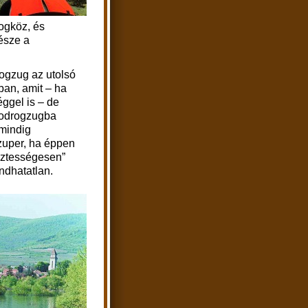
ogköz, és
észe a
ogzug az utolsó
ban, amit – ha
ggel is – de
Bodrogzugba
 mindig
szuper, ha éppen
isztességesen”
ondhatatlan.