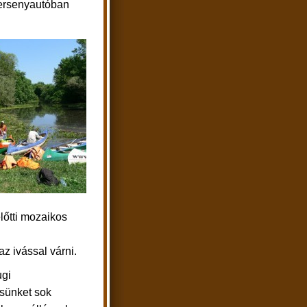
versenyautóban
lőtti mozaikos
z ivással várni.
gi
sünket sok