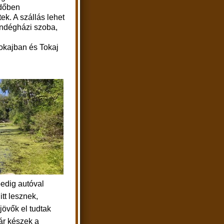
dőben
tek. A szállás lehet
endégházi szoba,
Tokajban és Tokaj
pedig autóval
tt lesznek,
jövők el tudtak
már készek a