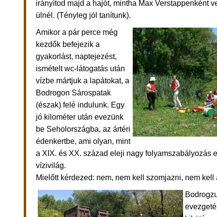
irányítod majd a hajót, mintha Max Verstappenként 
ülnél. (Tényleg jól tanítunk).
Amikor a pár perce még
kezdők befejezik a
gyakorlást, naptejezést,
ismételt wc-látogatás után
vízbe mártjuk a lapátokat, a
Bodrogon Sárospatak
(észak) felé indulunk. E
gy
jó kilométer után evezünk
be Seholországba, az ártéri
édenkertbe, ami olyan, mint
a XIX. és XX. század eleji nagy folyamszabályozás e
vízivilág.
Mielőtt kérdezed: nem, nem kell szomjazni, nem kell a
Bodrogzu
evezgeté