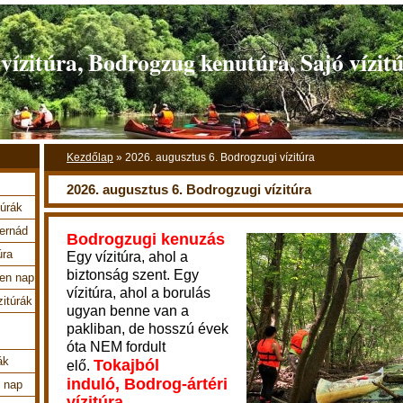
ízitúra, Bodrogzug kenutúra, Sajó vízit
Kezdőlap
»
2026. augusztus 6. Bodrogzugi vízitúra
2026. augusztus 6. Bodrogzugi vízitúra
túrák
Hernád
Bodrogzugi kenuzás
úra
Egy vízitúra, ahol a
biztonság szent. Egy
en nap
vízitúra, ahol a borulás
zitúrák
ugyan benne van a
pakliban, de hosszú
évek
óta
NEM fordult
ák
Tokajból
elő.
induló, Bodrog-ártéri
4 nap
vízitúra.