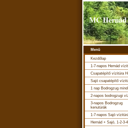
MC Hernád v
Menü
Kezdőlap
1-7-napos Hernád vízi
Csapatépítő vízitúra 
Sajó csapatépítő vízit
1 nap Bodrogzug mind
2-napos bodrogzugi ví
3-napos Bodrogzug
kenutúrák
1-7-napos Sajó vízitúr
Hernád + Sajó, 1-2-3-