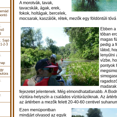
A morotvák, tavak,
tavacskák, ágak, erek,
Hernád
fokok, holtágak, bercelek,
bontó
mocsarak, kaszálók, rétek, mezők egy földöntúli tóvá
.
Ebben a 
lső
l
tóban er
magas fü
. Sajó
pedig a 
 1-2-3
látod, ho
lenyúlni 
.
vízbe, h
 nap
pontyok 
Egy
megsimog
utúra
simogasd
.
ragadozó-
madarak 
fejezetet jelentenek. Még elmondhatatlanabb.
A Bodr
.
vízitúra-helyszín a családos vízitúrázóknak.
Az ártér
az ártérben a mezők felett 20-40-60 centivel suhanu
Ezen menüpontban
m
indjárt olvasod az egyik