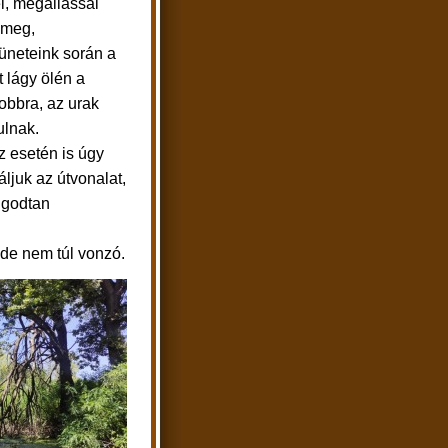
l, megállással
 meg,
neteink során a
 lágy ölén a
obbra, az urak
ulnak.
z esetén is úgy
áljuk az útvonalat,
yugodtan
 de nem túl vonzó.