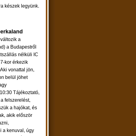
ra készek legyünk.
perkaland
változik a
d) a Budapestről
tszállás nélküli IC
7-kor érkezik
Aki vonattal jön,
n belül jöhet
agy
10:30
Tájékoztató,
 a felszerelést,
szük a hajókat, és
k, akik először
zni,
 a kenuval, úgy