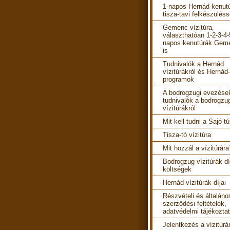
1-napos Hernád kenut
tisza-tavi felkészüléss
Gemenc vízitúra,
választhatóan 1-2-3-4-
napos kenutúrák Gem
is
Tudnivalók a Hernád
vízitúrákról és Hernád-
programok
A bodrogzugi evezések
tudnivalók a bodrogzu
vízitúrákról
Mit kell tudni a Sajó tú
Tisza-tó vízitúra
Mit hozzál a vízitúrára
Bodrogzug vízitúrák díj
költségek
Hernád vízitúrák díjai
Részvételi és általáno
szerződési feltételek,
adatvédelmi tájékozta
Jelentkezés a vízitúrá