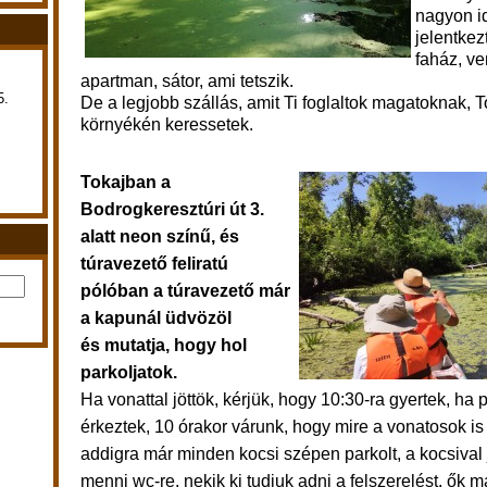
nagyon i
jelentkez
faház, v
apartman, sátor, ami tetszik.
5.
De a legjobb szállás, amit Ti foglaltok magatoknak, 
környékén keressetek.
Tokajban a
Bodrogkeresztúri út 3.
alatt neon színű, és
túravezető feliratú
pólóban a túravezető már
a kapunál üdvözöl
és mutatja, hogy hol
parkoljatok.
Ha vonattal jöttök, kérjük, hogy 10:30-ra gyertek, ha 
érkeztek, 10 órakor várunk, hogy mire a vonatosok is i
addigra már minden kocsi szépen parkolt, a kocsival 
menni wc-re, nekik ki tudjuk adni a felszerelést, ők 