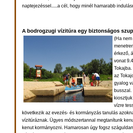
naptejezéssel.....a cél, hogy minél hamarabb indulás
A bodrogzugi vízitúra egy biztonságos szu
(Ha nem 
menetren
érkező, á
vonat 9.4
Tokajba. 
az Tokajo
gyalog v
busszal.
kiosztjuk
vízre tes
következik az
evezés- és kormányzás tanulás azokna
vízitúráznak.
Ügyes módszertannal megtanítunk kenu
kenut kormányozni. Hamarosan úgy fogsz száguldani