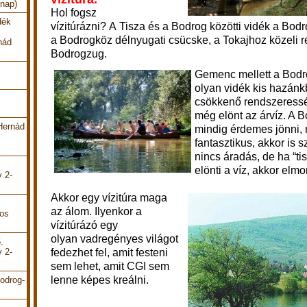
 nap)
Hol fogsz
dék
vízitúrázni?
A Tisza és a Bodrog közötti vidék a Bodr
a Bodrogköz délnyugati csücske, a Tokajhoz közeli r
nád
Bodrogzug.
Gemenc mellett a Bodr
olyan vidék kis hazánk
csökkenő rendszeressé
még elönt az árvíz. A 
Hernád
mindig érdemes jönni,
fantasztikus, akkor is 
nincs áradás, de ha “t
elönti a víz, akkor elm
y 2-
Akkor egy vízitúra maga
az álom. Ilyenkor a
pos
vízitúrázó egy
olyan vadregényes világot
.
fedezhet fel, amit festeni
y 2-
sem lehet, amit CGI sem
lenne képes kreálni.
odrog-