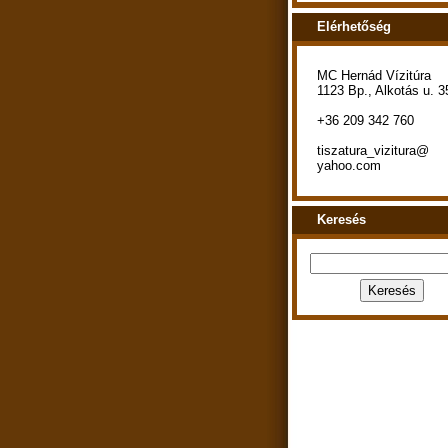
Elérhetőség
MC Hernád Vízitúra
1123 Bp., Alkotás u. 3
+36 209 342 760
tiszatura_vizitura@
yahoo.com
Keresés