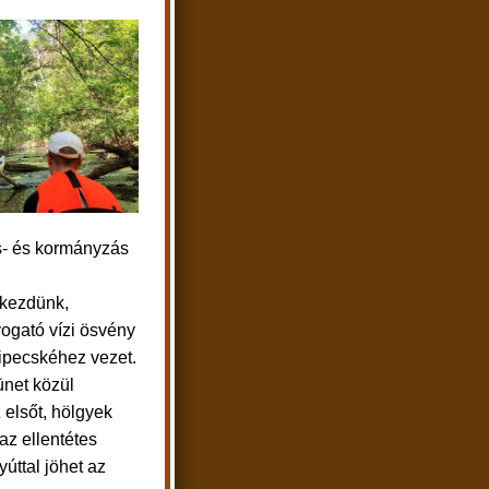
- és kormányzás
kezdünk,
vogató vízi ösvény
ilipecskéhez vezet.
ünet közül
 elsőt, hölgyek
az ellentétes
yúttal jöhet az