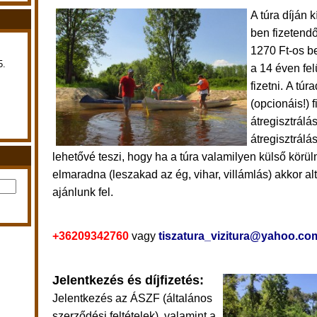
A túra díján k
ben fizetend
1270 Ft-os be
5.
a 14 éven fel
fizetni.
A túra
(opcionáis!)
átregisztrálás
átregisztrálá
lehetővé teszi, hogy ha a túra valamilyen külső körü
elmaradna (leszakad az ég, vihar, villámlás) akkor alt
ajánlunk fel.
+36209342760
vagy
tiszatura_vizitura@yahoo.co
Jelentkezés és díjfizetés:
Jelentkezés
az ÁSZF (általános
szerződési feltételek), valamint a