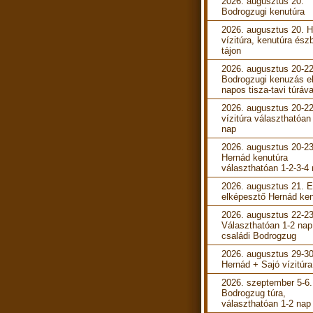
2026. augusztus 20.
Bodrogzugi kenutúra
2026. augusztus 20. 
vízitúra, kenutúra ész
tájon
2026. augusztus 20-22
Bodrogzugi kenuzás e
napos tisza-tavi túráva
2026. augusztus 20-22
vízitúra választhatóan
nap
2026. augusztus 20-23
Hernád kenutúra
választhatóan 1-2-3-4
2026. augusztus 21. 
elképesztő Hernád ken
2026. augusztus 22-23
Választhatóan 1-2 nap
családi Bodrogzug
2026. augusztus 29-30
Hernád + Sajó vízitúra
2026. szeptember 5-6.
Bodrogzug túra,
választhatóan 1-2 nap