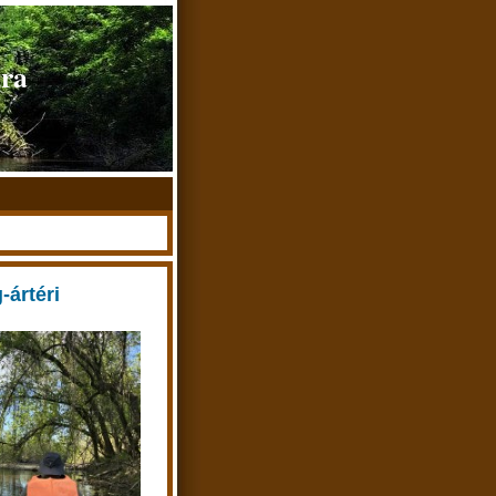
úra
-ártéri