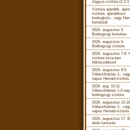
Zagyva vízitúra (1-2-3
Vízitúra ajándék, aján
vízitúra, ajándékozz
bodrogközi-, vagy Her
kenutúrát
2026. augusztus 5.
Bodrogzugi kenutúra
2026. augusztus 6.
Bodrogzugi vízitúra
2026. augusztus 7-9. 
vízitúra tisza-tavi
felkészüléssel
2026. augusztus 8-9.
Választhatóan 1-, vag
napos Hernád-vízitúra
2026. aug. 10-11.
Választhatóan 1-2-na
bodrogzugi vízitúra
2026. augusztus 15-16
Választhatóan 1-, vag
napos Hernád-vízitúra
2026. augusztus 17. B
ártéri kenuzás