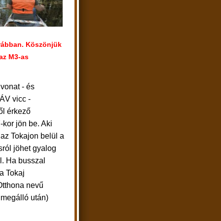
orábban. Köszönjük
 az M3-as
vonat - és
ÁV vicc -
ől érkező
7-kor jön be. Aki
 az Tokajon belül a
ról jöhet gyalog
l. Ha busszal
 a Tokaj
Otthona nevű
 megálló után)