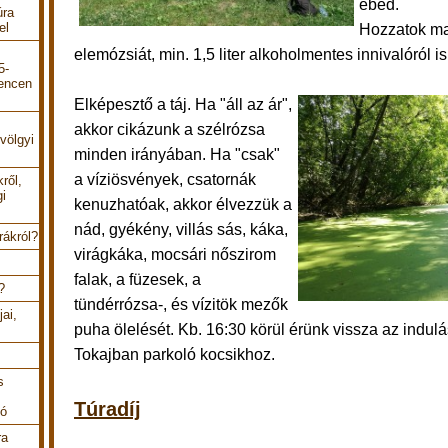
ebéd.
úra
el
Hozzatok ma
elemózsiát, min. 1,5 liter alkoholmentes innivalóról 
5-
encen
E
lképesztő a táj. Ha "áll az ár",
akkor cikázunk a szélrózsa
völgyi
minden irányában. Ha "csak"
a víziösvények, csatornák
ről,
gi
kenuzhatóak, akkor élvezzük a
nád, gyékény, villás sás, káka,
rákról?
virágkáka, mocsári nőszirom
falak, a füzesek, a
?
tündérrózsa-, és vízitök mezők
ai,
puha ölelését.
Kb. 16:30 körül érünk vissza az indulás
Tokajban parkoló kocsikhoz.
s
Túradíj
tó
ra