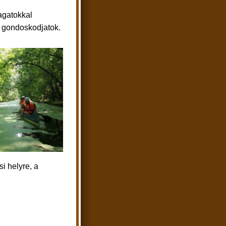
gatokkal
is gondoskodjatok.
i helyre, a