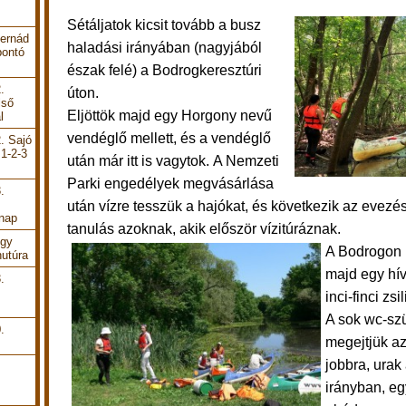
Sétáljatok kicsit tovább a busz
Hernád
haladási irányában (nagyjából
bontó
észak felé) a Bodrogkeresztúri
.
úton.
lső
Eljöttök majd egy Horgony nevű
l
vendéglő mellett, és a vendéglő
. Sajó
 1-2-3
után már itt is vagytok. A Nemzeti
Parki engedélyek megvásárlása
.
után
vízre tesszük a hajókat, és következik az
evezés
 nap
tanulás azoknak, akik először vízitúráznak.
Egy
A Bodrogon 
utúra
majd
egy hí
.
inci-finci zs
A sok wc-sz
.
megejtjük az
jobbra, urak 
irányban, eg