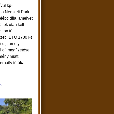
ívül kp-
ő a Nemzeti Park
lépti díja, amelyet
üliek után kell
díjon túl
 fizetHETŐ 1700 Ft
i díj, amely
si díj megfizetése
lmény miatt
ernatív túrákat
m