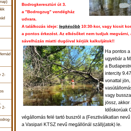
 nap)
Bodrogkeresztúri út 3.
dék
a "Bodrogzug" vendégház
nád
udvara.
A találkozás ideje:
legkésőbb
10:30-kor, vagy kicsit k
a pontos érkezést. Az elkésőket nem tudjuk megvárni,
sávelhúzás miatti dugóival kérjük kalkuljátok!!
Ha pontos a 
Hernád
ugyebár a M
a Budapestr
intercity 9.4
y 2-
vonattal jön,
vasútállomás
pos
vagy bussza
jössz, akkor
.
y 2-
Időskorúak 
végállomás felé tartó buszról a (Fesztiválkatlan nevű
odrog-
a Vasipari KTSZ nevű megállónál szállj(atok) le.