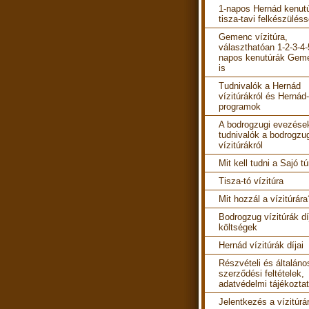
1-napos Hernád kenut
tisza-tavi felkészüléss
Gemenc vízitúra,
választhatóan 1-2-3-4-
napos kenutúrák Gem
is
Tudnivalók a Hernád
vízitúrákról és Hernád-
programok
A bodrogzugi evezések
tudnivalók a bodrogzu
vízitúrákról
Mit kell tudni a Sajó tú
Tisza-tó vízitúra
Mit hozzál a vízitúrára
Bodrogzug vízitúrák díj
költségek
Hernád vízitúrák díjai
Részvételi és általáno
szerződési feltételek,
adatvédelmi tájékozta
Jelentkezés a vízitúrá