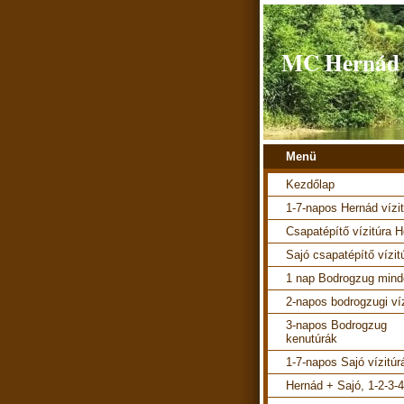
MC Hernád v
Menü
Kezdőlap
1-7-napos Hernád vízi
Csapatépítő vízitúra 
Sajó csapatépítő vízit
1 nap Bodrogzug mind
2-napos bodrogzugi ví
3-napos Bodrogzug
kenutúrák
1-7-napos Sajó vízitúr
Hernád + Sajó, 1-2-3-