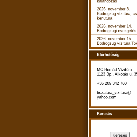
kalandozás
2026. november 8.
Bodrogzug vízitúra, cs
kenutúra
2026. november 14.
Bodrogzugi evezgetés
2026. november 15.
Bodrogzug vízitúra To
Elérhetőség
MC Hernád Vízitúra
1123 Bp., Alkotás u. 3
+36 209 342 760
tiszatura_vizitura@
yahoo.com
Keresés