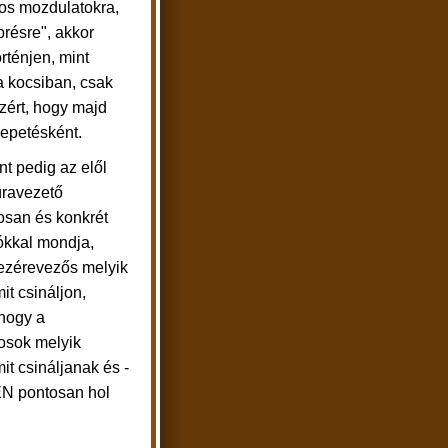
os mozdulatokra,
présre", akkor
ténjen, mint
 kocsiban, csak
zért, hogy majd
lepetésként.
t pedig az elől
úravezető
osan és konkrét
iókkal mondja,
ezérevezős melyik
it csináljon,
hogy a
osok melyik
it csináljanak és -
EN pontosan hol