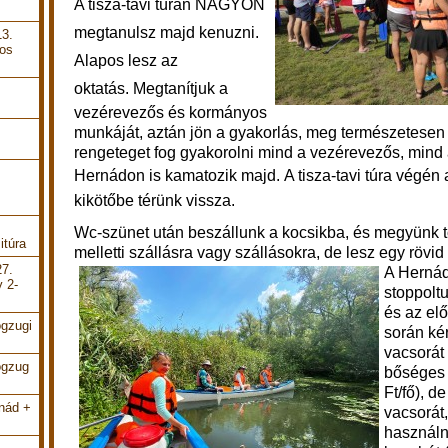
A tisza-tavi túrán NAGYON
megtanulsz majd kenuzni.
13.
pos
Alapos lesz az
oktatás.
Megtanítjuk a
vezérevezős és kormányos
munkáját, aztán jön a gyakorlás, meg természetesen a
rengeteget fog gyakorolni mind a vezérevezős, mind
Hernádon is kamatozik majd.
A tisza-tavi túra végén 
m
kikötőbe térünk vissza.
Wc-szünet után beszállunk a kocsikba, és megyünk 
itúra
melletti szállásra vagy szállásokra, de lesz egy rövid
27.
A Hernád
y 2-
stoppoltu
és az el
ogzugi
során ké
vacsorát 
ogzug
bőséges 
Ft/fő), d
rnád +
vacsorát
használni