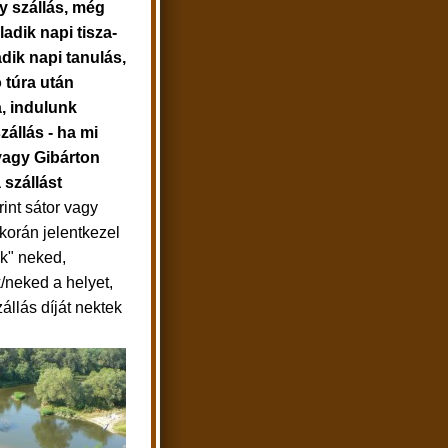
gy szállás, még
ladik napi tisza-
ladik napi tanulás,
 túra után
, indulunk
állás - ha mi
vagy Gibárton
szállást
int sátor vagy
korán jelentkezel
uk" neked,
k/neked a helyet,
állás díját nektek