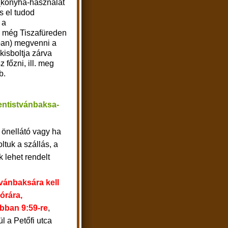
(konyha-használat
s el tudod
 a
s még Tiszafüreden
ban) megvenni a
kisboltja zárva
 főzni, ill. meg
tb.
entistvánbaksa-
 önellátó vagy ha
ltuk a szállás, a
k lehet rendelt
vánbaksára kell
 órára,
bban 9:59-re
,
l a Petőfi utca