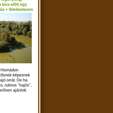
 túra előtt egy
lás +
félelmetesen
A Hernádon
ezősnek képesnek
hajó orrát. De ha
 rutinos "hajós",
erősen ajánlott.