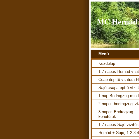
MC Hernád v
Menü
Kezdőlap
1-7-napos Hernád vízi
Csapatépítő vízitúra 
Sajó csapatépítő vízit
1 nap Bodrogzug mind
2-napos bodrogzugi ví
3-napos Bodrogzug
kenutúrák
1-7-napos Sajó vízitúr
Hernád + Sajó, 1-2-3-