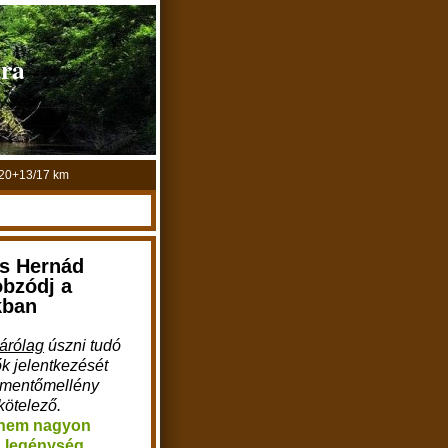
úra
 20+13/17 km
s Hernád
obzódj a
kban
d
zárólag
úszni tudó
k jelentkezését
A mentőmellény
kötelező.
nem nagyon
a legénység,