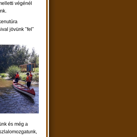
elletti végénél
unk.
kenutúra
val jövünk "fel"
zünk és még a
 szlalomozgatunk,