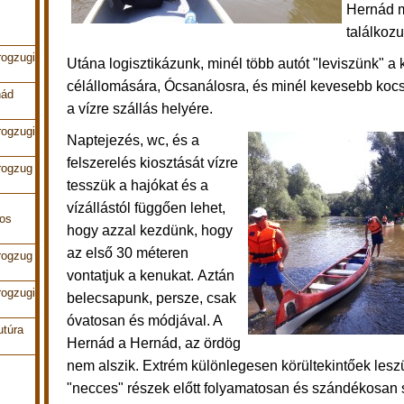
Hernád m
találkoz
rogzugi
Utána logisztikázunk, minél több autót
"leviszünk"
a 
célállomására, Ócsanálosra, és minél kevesebb kocsi
nád
a vízre szállás helyére.
rogzugi
Naptejezés, wc, és a
felszerelés kiosztását vízre
rogzug
tesszük a hajókat és a
vízállástól függően lehet,
pos
hogy azzal kezdünk, hogy
az első 30 méteren
rogzug
vontatjuk a kenukat.
Aztán
rogzugi
belecsapunk, persze, csak
óvatosan és módjával. A
utúra
Hernád a Hernád, a
z ördög
nem alszik. Extrém különlegesen körültekintőek les
"necces" részek előtt folyamatosan és szándékosan