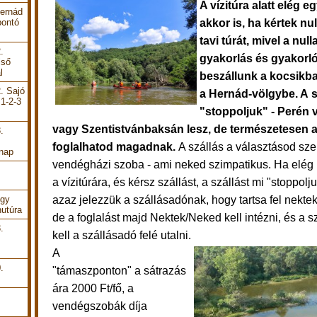
A vízitúra alatt elég e
Hernád
akkor is, ha kértek nul
bontó
tavi túrát, mivel a nul
.
gyakorlás és gyakorló
lső
l
beszállunk a kocsikba
. Sajó
a Hernád-völgybe. A sz
 1-2-3
"stoppoljuk" - Perén 
vagy Szentistvánbaksán lesz, de természetesen a 
.
foglalhatod magadnak.
A szállás a választásod szer
 nap
vendégházi szoba - ami neked szimpatikus. Ha elég 
a vízitúrára, és kérsz szállást, a szállást mi "stoppolj
azaz jelezzük a szállásadónak, hogy tartsa fel nekte
Egy
utúra
de a foglalást majd Nektek/Neked kell intézni, és a sz
.
kell a szállásadó felé utalni.
A
.
"támaszponton" a sátrazás
ára 2000 Ft/fő, a
vendégszobák díja