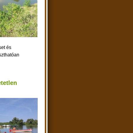
et és
szthatóan
etetlen