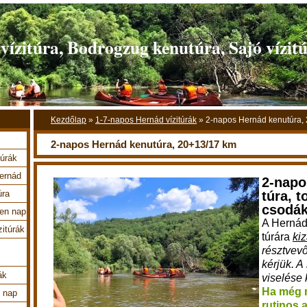
ízitúra, Bodrogzug kenutúra, Sajó vízit
Kezdőlap
»
1-7-napos Hernád vízitúrák
»
2-napos Hernád kenutúra,
2-napos Hernád kenutúra, 20+13/17 km
túrák
Hernád
2-napo
túra, t
úra
csodá
en nap
A Herná
zitúrák
túrára
ki
résztvevő
kérjük. 
ák
viselése 
Ha még 
4 nap
rutinos 