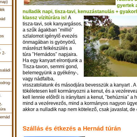
 nap)
gyertek a
dék
nulladik napi, tisza-tavi,
kenuzástanulás + gyakor
klassz vízitúrára is!
A
nád
tisza-tavi, sok kanyargásos,
a szűk ágakban "millió"
szlalomot igénylő evezés
pos
önmagában is gyönyörű,
másrészt felkészülés a
.
y 2-
túra "Hernádos" napjaira.
Ha egy kanyart elrontjunk a
Tisza-tavon, semmi gond,
saládi
belemegyünk a gyékény-,
vagy nádfalba,
odrog-
visszatolatunk és
másodjára
bevesszük a kanyart . 
tökéletesen kell kormányozni a kenut, és a vezérev
.
kell lennie előlről is irányítani a kenut, "behúznia" a 
mind a vezérevezős, mind a kormányos nagyon ügyes,
2-
akkor a nulladik nap nem kötelező, csak javaslat, de 
túra
Hernád
Szállás és étkezés a Hernád túrán