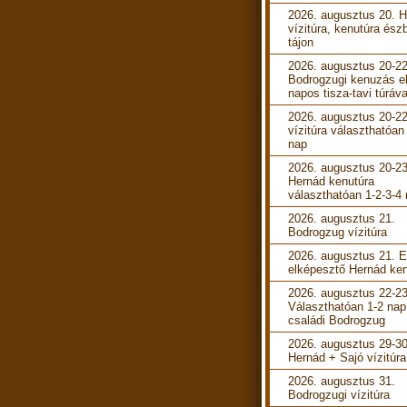
2026. augusztus 20. 
vízitúra, kenutúra ész
tájon
2026. augusztus 20-22
Bodrogzugi kenuzás e
napos tisza-tavi túráva
2026. augusztus 20-22
vízitúra választhatóan
nap
2026. augusztus 20-23
Hernád kenutúra
választhatóan 1-2-3-4
2026. augusztus 21.
Bodrogzug vízitúra
2026. augusztus 21. 
elképesztő Hernád ken
2026. augusztus 22-23
Választhatóan 1-2 nap
családi Bodrogzug
2026. augusztus 29-30
Hernád + Sajó vízitúra
2026. augusztus 31.
Bodrogzugi vízitúra