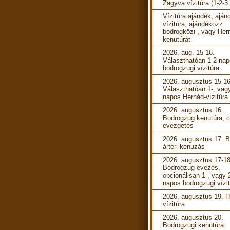
Zagyva vízitúra (1-2-3
Vízitúra ajándék, aján
vízitúra, ajándékozz
bodrogközi-, vagy Her
kenutúrát
2026. aug. 15-16.
Választhatóan 1-2-na
bodrogzugi vízitúra
2026. augusztus 15-16
Választhatóan 1-, vag
napos Hernád-vízitúra
2026. augusztus 16.
Bodrogzug kenutúra, c
evezgetés
2026. augusztus 17. B
ártéri kenuzás
2026. augusztus 17-18
Bodrogzug evezés,
opcionálisan 1-, vagy 
napos bodrogzugi vízi
2026. augusztus 19. 
vízitúra
2026. augusztus 20.
Bodrogzugi kenutúra