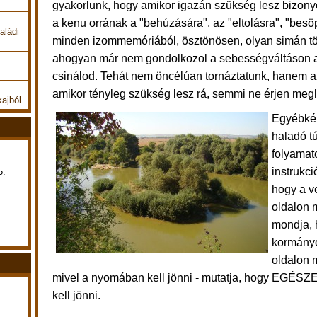
gyakorlunk, hogy amikor igazán szükség lesz bizony
a kenu orrának a "behúzására", az "eltolásra", "besö
aládi
minden izommemóriából, ösztönösen, olyan simán tör
ahogyan már nem gondolkozol a sebességváltáson a
csinálod. Tehát nem öncélúan tornáztatunk, hanem a
amikor tényleg szükség lesz rá, semmi ne érjen meg
kajból
Egyébkén
haladó t
folyamat
instrukc
5.
hogy a v
oldalon m
mondja, 
kormány
oldalon m
mivel a nyomában kell jönni - mutatja, hogy EGÉSZ
kell jönni.