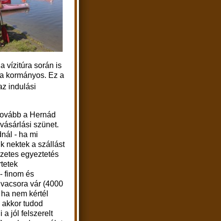
 vízitúra során is
 a kormányos. Ez a
az
indulási
tovább a Hernád
 vásárlási szünet.
nál - ha mi
k nektek a szállást
őzetes egyeztetés
rtetek
- finom és
vacsora vár (4000
e ha nem kértél
, akkor tudod
 a jól felszerelt