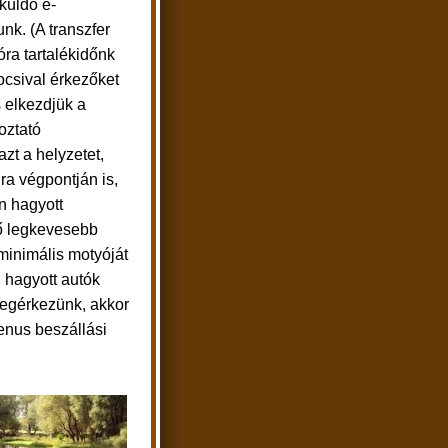
 küldő e-
tunk. (A transzfer
ra tartalékidőnk
kocsival érkezőket
 elkezdjük a
oztató
azt a helyzetet,
ra végpontján is,
en hagyott
tő legkevesebb
minimális motyóját
 hagyott autók
megérkezünk, akkor
kenus beszállási