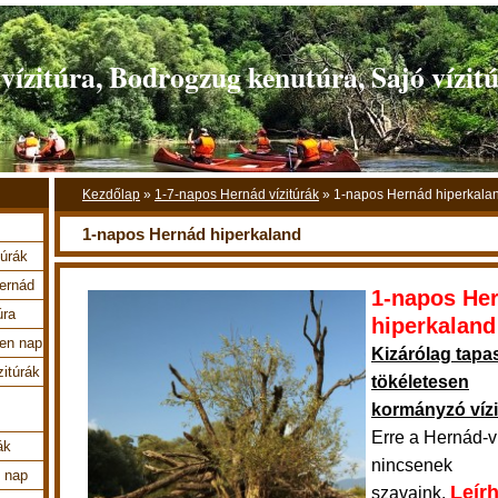
ízitúra, Bodrogzug kenutúra, Sajó vízit
Kezdőlap
»
1-7-napos Hernád vízitúrák
»
1-napos Hernád hiperkala
1-napos Hernád hiperkaland
túrák
Hernád
1-napos He
úra
hiperkaland
en nap
Kizárólag tapas
zitúrák
tökéletesen
kormányzó víz
Erre a
Hernád-ví
ák
nincsenek
4 nap
Leírh
szavaink.