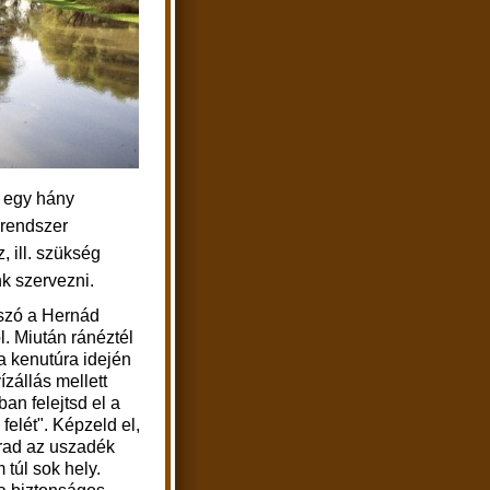
k egy hány
 rendszer
z, ill. szükség
unk szervezni.
szó a Hernád
ól. Miután ránéztél
a kenutúra idején
ízállás mellett
an felejtsd el a
 felét". Képzeld el,
rad az uszadék
m túl sok hely.