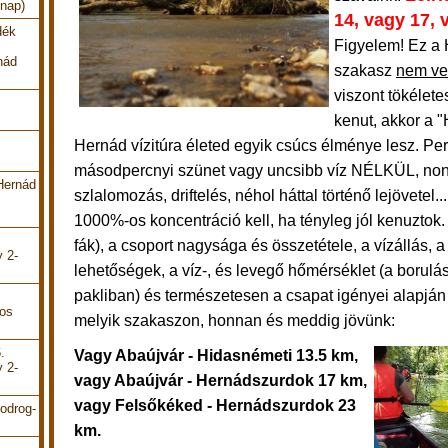
 nap)
14, vagy 17,
dék
Figyelem! Ez a
nád
szakasz
nem ve
viszont tökélete
kenut, akkor a 
Hernád vízitúra életed egyik csúcs élménye lesz.
Per
másodpercnyi szünet vagy uncsibb víz NÉLKÜL, non
Hernád
szlalomozás, driftelés, néhol háttal történő lejövetel..
1000%-os koncentráció kell, ha tényleg jól kenuztok.
fák), a csoport nagysága és összetétele, a vízállás, a 
y 2-
lehetőségek, a víz-, és levegő hőmérséklet (a borul
pakliban) és természetesen a csapat igényei alapján 
pos
melyik szakaszon, honnan és meddig jövünk:
.
Vagy Abaújvár - Hidasnémeti 13.5 km,
y 2-
vagy Abaújvár - Hernádszurdok 17 km,
vagy Felsőkéked - Hernádszurdok 23
odrog-
km.