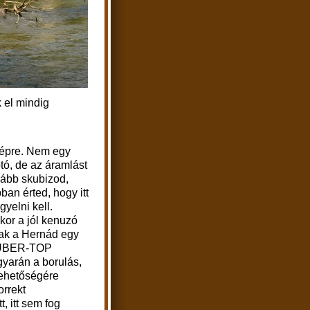
 el mindig
épre. Nem egy
tó, de az áramlást
vább skubizod,
ban érted, hogy itt
gyelni kell.
or a jól kenuzó
ak a Hernád egy
ÜBER-TOP
gyarán a borulás,
lehetőségére
orrekt
, itt sem fog