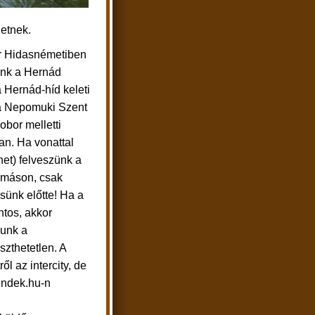
hetnek.
r Hidasnémetiben
unk a Hernád
a Hernád-híd keleti
a Nepomuki Szent
obor melletti
an. Ha vonattal
ehet) felveszünk a
omáson, csak
sünk előtte! Ha a
ntos, akkor
zunk a
szthetetlen. A
l az intercity, de
rendek.hu-n