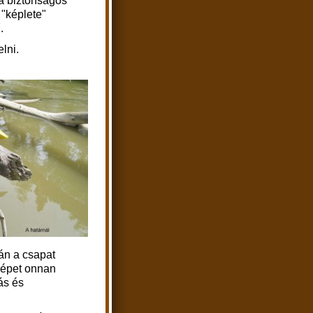
 a biztonságos
 "képlete"
.
elni.
án a csapat
képet onnan
ás és