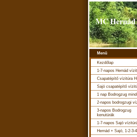
MC Hernád v
Menü
Kezdőlap
1-7-napos Hernád vízi
Csapatépítő vízitúra 
Sajó csapatépítő vízit
1 nap Bodrogzug mind
2-napos bodrogzugi ví
3-napos Bodrogzug
kenutúrák
1-7-napos Sajó vízitúr
Hernád + Sajó, 1-2-3-