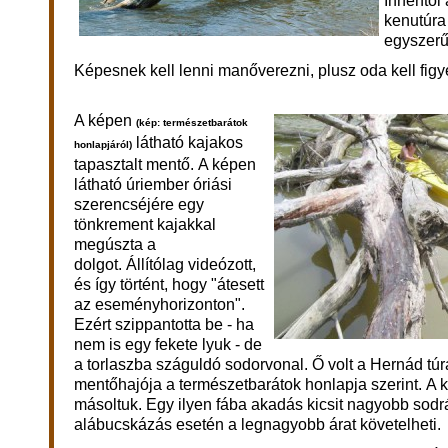
Innentől
kenutúra
egyszerű
Képesnek kell lenni manőverezni, plusz o
da kell figy
A képen
(kép: természetbarátok
látható kajakos
honlapjáról)
tapasztalt mentő.
A képen
látható úriember
óriási
szerencséjére egy
tönkrement kajakkal
megúszta a
dolgot.
Állítólag videózott,
és így történt, hogy "átesett
az eseményhorizonton".
Ezért szippantotta be - ha
nem is egy fekete lyuk - de
a torlaszba száguldó sodorvonal. Ő volt a Hernád túr
mentőhajója a természetbarátok honlapja szerint. A 
másoltuk.
Egy ilyen fába akadás kicsit nagyobb sodr
alábucskázás esetén a legnagyobb árat követelheti.