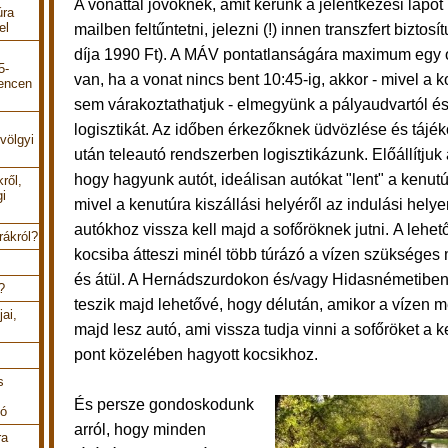
A vonattal jövőknek, amit kérünk a jelentkezési lapot
úra
el
mailben
feltűntetni, jelezni (!) innen transzfert biztosí
díja 1990 Ft). A MÁV pontatlanságára maximum egy ó
5-
van, ha a vonat nincs bent 10:45-ig, akkor - mivel a 
encen
sem várakoztathatjuk - elmegyünk a pályaudvartól és
logisztikát. Az időben érkezőknek üdvözlése és tájék
völgyi
után
teleautó rendszerben logisztikázunk. Előállítjuk 
hogy hagyunk autót, ideálisan autókat "lent" a kenutú
ről,
gi
mivel a kenutúra kiszállási helyéről az indulási hely
autókhoz vissza kell majd a sofőröknek jutni. A lehe
rákról?
kocsiba átteszi minél több túrázó a vízen szükséges 
és átül. A Hernádszurdokon és/vagy Hidasnémetiben
?
teszik majd lehetővé, hogy délután, amikor a vízen 
ai,
majd lesz autó, ami vissza tudja vinni a sofőröket a 
pont közelében hagyott kocsikhoz.
s
És persze gondoskodunk
tó
arról, hogy minden
ra