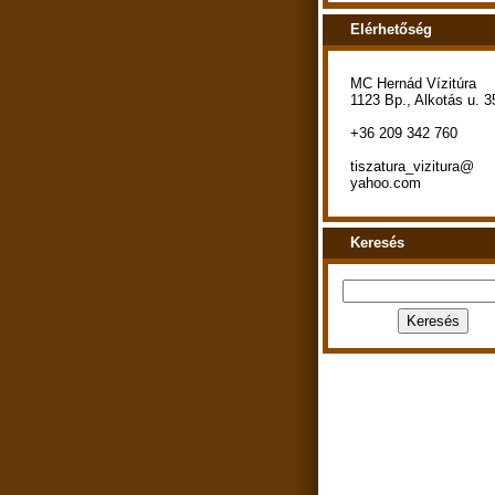
Elérhetőség
MC Hernád Vízitúra
1123 Bp., Alkotás u. 3
+36 209 342 760
tiszatura_vizitura@
yahoo.com
Keresés