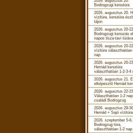
2026. augusztus 20.
Bodrogzugi kenutúra
2026. augusztus 20. 
vízitúra, kenutúra ész
tájon
2026. augusztus 20-22
Bodrogzugi kenuzás e
napos tisza-tavi túráva
2026. augusztus 20-22
vízitúra választhatóan
nap
2026. augusztus 20-23
Hernád kenutúra
választhatóan 1-2-3-4
2026. augusztus 21. 
elképesztő Hernád ken
2026. augusztus 22-23
Választhatóan 1-2 nap
családi Bodrogzug
2026. augusztus 29-30
Hernád + Sajó vízitúra
2026. szeptember 5-6.
Bodrogzug túra,
választhatóan 1-2 nap