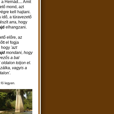
a Hernád.... Amit
ető mond, azt
égre kell hajtani.
 idő, a túravezető
készít arra, hogy
ajd
elhangzani.
ető előre, az
őtt el fogja
 hogy
'azt
ajd
mondani, hogy
vezős a bal
oldalon toljon el.
szálka, vagyis a
dalon'.
 fő legyen.