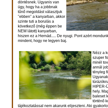
döntésnek. Ugyanis van
úgy, hogy ha a jobbnak
tűnő megoldást választjuk
"ebben" a kanyarban, akkor
szinte tuti a borulás a
következő (még éppen be
NEM látott) kanyarban,
hiszen ez a Hernád..... De nyugi.
Pont azért mondunk
mindent, hogy ne legyen baj.
Nézz a k
szuper fo
minél to
annál job
tényleg fi
Ugyanakk
túrázókn
HIPER-
hely. Ma
baleset 
történő k
tájékoztatással nem akarunk elijeszteni. Aki gyakorlott