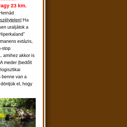
 vagy 23 km.
 Hernád
szélytelen!
Ha
sen uraljátok a
"Hiperkaland"
manens extázis,
-stop
... amihez akkor is
 A meder (bedőlt
logisztikai
ás benne van a
döntjük el, hogy