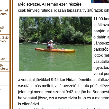
Még egyszer.
A Hernád ezen részére
csak tényleg rutinos, igazán tapasztalt vízitúrázók jö
Hernád
bontó
11:00-ko
.
találkoz
lső
partján, 
l
oldalán 
. Sajó
 1-2-3
János-sz
parkolób
.
jöttök (l
 nap
vasútáll
Egy
egyeztes
utúra
vonat po
.
a
vonattal jövőkkel 9.45-kor Hidasnémetiben találko
vasútállomás mellett, a túravezető feliratú póló eltéve
.
jelenlegi menetrend szerint 9:42-kor jön be Budapestrő
ha vonattal jössz, ezt a www.elvira.hu-n és a menet
is ellenőrizd.