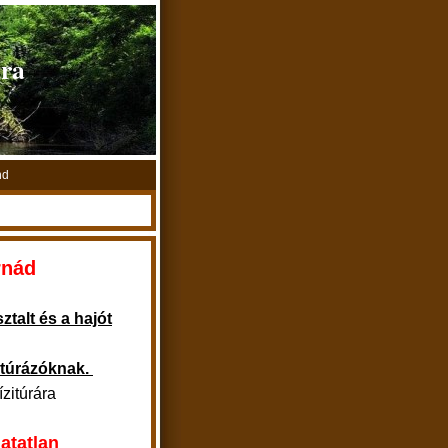
úra
nd
rnád
ztalt és a hajót
itúrázóknak.
zitúrára
atatlan