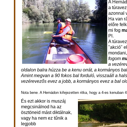
A Hernád 
a túravez
azonnal v
Ha van rá
előre fel
mi fog
m
Pl.
A túravez
"akció" el
mondani,
fogom
m
a vezére
oldalon balra húzza be a kenu orrát, a kormányos bal 
Amint megvan a 90 fokos bal forduló, visszaáll a hal
vezérevezős evez a jobb, a kormányos evez a bal ol
Nota bene. A Hernádon kifejezetten ritka, hogy a 4-es kenuban 4
És ezt akkor is muszáj
megcsinálnod ha az
ösztöneid mást diktálnak,
vagy ha nem ez tűnik a
legjobb