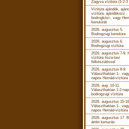
Zagyva vízitúra (1-2-3
Vízitúra ajándék, aján
vízitúra, ajándékozz
bodrogközi-, vagy Her
kenutúrát
2026. augusztus 5.
Bodrogzugi kenutúra
2026. augusztus 6.
Bodrogzugi vízitúra
2026. augusztus 7-9. 
vízitúra tisza-tavi
felkészüléssel
2026. augusztus 8-9.
Választhatóan 1-, vag
napos Hernád-vízitúra
2026. aug. 10-11.
Választhatóan 1-2-na
bodrogzugi vízitúra
2026. augusztus 15-16
Választhatóan 1-, vag
napos Hernád-vízitúra
2026. augusztus 17. B
ártéri kenuzás