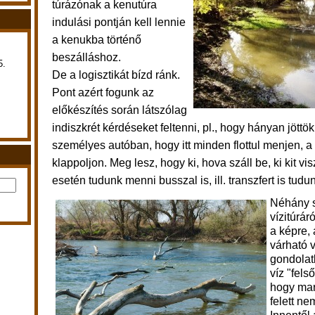
túrázónak a kenutúra
indulási pontján kell lennie
a kenukba történő
beszálláshoz.
5.
De a logisztikát bízd ránk.
Pont azért fogunk az
előkészítés során látszólag
indiszkrét kérdéseket feltenni, pl., hogy hányan jöttö
személyes autóban, hogy itt minden flottul menjen, a
klappoljon. Meg lesz, hogy ki, hova száll be, ki kit vis
esetén tudunk menni busszal is, ill. transzfert is tud
Néhány 
vízitúrár
a képre, 
várható v
gondolatb
víz "felső
hogy ma
felett ne