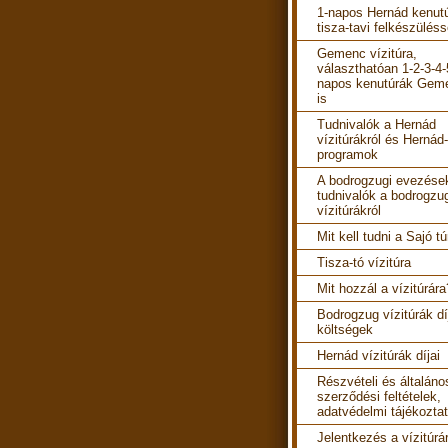
1-napos Hernád kenut
tisza-tavi felkészüléss
Gemenc vízitúra,
választhatóan 1-2-3-4-
napos kenutúrák Gem
is
Tudnivalók a Hernád
vízitúrákról és Hernád-
programok
A bodrogzugi evezések
tudnivalók a bodrogzu
vízitúrákról
Mit kell tudni a Sajó tú
Tisza-tó vízitúra
Mit hozzál a vízitúrára
Bodrogzug vízitúrák díj
költségek
Hernád vízitúrák díjai
Részvételi és általáno
szerződési feltételek,
adatvédelmi tájékozta
Jelentkezés a vízitúrá