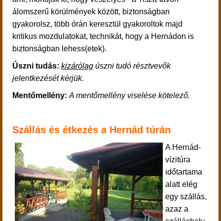
álomszerű körülmények között, biztonságban
gyakorolsz, több órán keresztül gyakoroltok majd
kritikus mozdulatokat, technikát, hogy a Hernádon is
biztonságban lehess(etek).
Úszni tudás:
kizárólag
úszni tudó résztvevők
jelentkezését kérjük.
Mentőmellény:
A mentőmellény viselése kötelező.
Szállás és étkezés a Hernád túrán
A Hernád-
vízitúra
időtartama
alatt elég
egy szállás,
azaz a