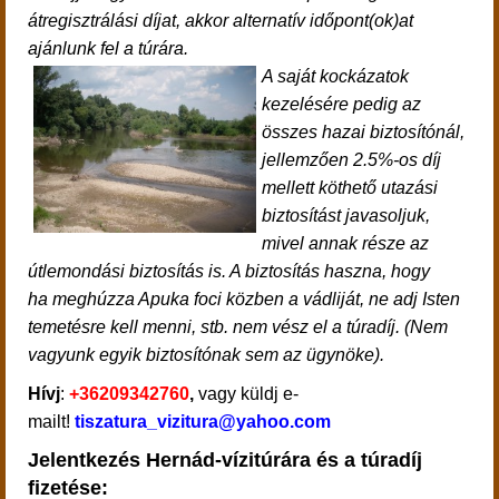
átregisztrálási díjat, akkor alternatív időpont(ok)at
ajánlunk fel a túrára.
A saját kockázatok
kezelésére pedig az
összes hazai biztosítónál,
jellemzően 2.5%-os díj
mellett köthető utazási
biztosítást javasoljuk,
mivel annak része az
útlemondási biztosítás is. A biztosítás haszna, hogy
ha meghúzza Apuka foci közben a vádliját, ne adj Isten
temetésre kell menni, stb. nem vész el a túradíj. (Nem
vagyunk egyik biztosítónak sem az ügynöke).
Hívj
:
+36209342760
,
vagy küldj e-
mailt!
tiszatura_vizitura@yahoo.com
Jelentkezés Hernád-vízitúrára és a túradíj
fizetése: