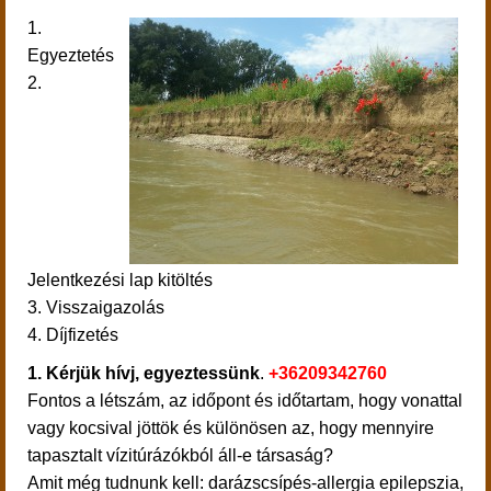
1.
Egyeztetés
2.
Jelentkezési lap kitöltés
3. Visszaigazolás
4. Díjfizetés
1.
Kérjük hívj, egyeztessünk
.
+36209342760
Fontos a létszám, az időpont és időtartam, hogy vonattal
vagy kocsival jöttök és különösen az, hogy mennyire
tapasztalt vízitúrázókból áll-e társaság?
Amit még tudnunk kell: darázscsípés-allergia epilepszia,