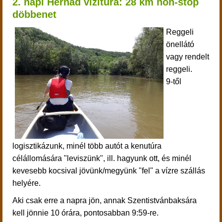
2. napi Hernád vízitúra: 28 km non-stop
döbbenet
Reggeli
önellátó
vagy rendelt
reggeli.
9-től
logisztikázunk, minél több autót a kenutúra
célállomására "leviszünk", ill. hagyunk ott, és minél
kevesebb kocsival jövünk/megyünk "fel" a vízre szállás
helyére.
Aki csak erre a napra jön, annak Szentistvánbaksára
kell jönnie 10 órára, pontosabban 9:59-re.