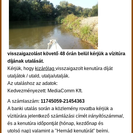
visszaigazolást követő 48 órán belül kérjük a vízitúra
díjának utalását.
Kérjük, hogy
kizárólag
visszaigazolt kenutúra díját
utaljátok / utald, utalja/utalják.
Az utaláshoz az adatok:
Kedvezmé
nyezett: MediaComm Kft.
A számlaszám:
11745059-21454363
A banki utalás során a közlemény rovatba kérjük a
vízitúrára jelentkező számlázási címét
irányítószámmal
,
és a kenutúra időpontját (hónap, kezdőnap és
utolsó nap) valamint a "Hernád kenutúrát" beírni.