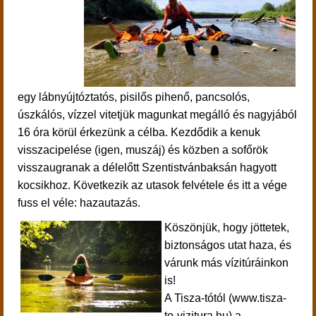
egy lábnyújtóztatós, pisilős pihenő, pancsolós,
úszkálós, vízzel vitetjük magunkat megálló és nagyjából
16 óra körül érkezünk a célba. Kezdődik a kenuk
visszacipelése (igen, muszáj) és közben a sofőrök
visszaugranak a délelőtt Szentistvánbaksán hagyott
kocsikhoz. Következik az utasok felvétele és itt a vége
fuss el véle: hazautazás.
Köszönjük, hogy jöttetek,
biztonságos utat haza, és
várunk más vízitúráinkon
is!
A Tisza-tótól (www.tisza-
to-vizitura.hu) a