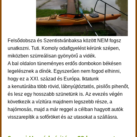
Felsődobsza és Szentistvánbaksa között NEM fogsz
unatkozni. Tuti. Komoly odafigyelést kérünk szépen,
miközben szürreálisan gyönyörű a vidék.
A bal oldalon tüneményes erdős dombokon békésen
legelésznek a dínók. Egyszerűen nem fogod elhinni,
hogy ez a XXI. század és Európa.
Iktatunk
a kenutúrába több rövid,
lábnyújtóztatós, pisilős pihenőt,
és lesz egy hosszabb szünetünk is.
Az evezés végén
következik a vízitúra majdnem legszebb része, a
hajómosás, majd a már reggel a célban hagyott autók
visszarepítik a sofőröket és az utasokat a szállásra.