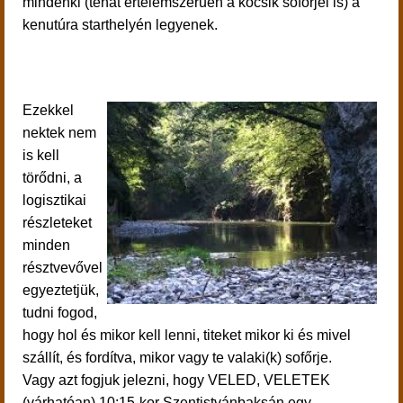
mindenki (tehát értelemszerűen a kocsik sofőrjei is) a
kenutúra starthelyén legyenek.
Ezekkel
nektek nem
is kell
törődni, a
logisztikai
részleteket
minden
résztvevővel
egyeztetjük,
tudni fogod,
hogy hol és mikor kell lenni, titeket mikor ki és mivel
szállít, és fordítva, mikor vagy te valaki(k) sofőrje.
Vagy azt fogjuk jelezni, hogy VELED, VELETEK
(várhatóan) 10:15-kor Szentistvánbaksán egy