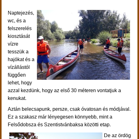
Naptejezés,
wc, és a
felszerelés
kiosztását
vízre
tesszük a
hajókat és a
vízállástól
függően
lehet, hogy
azzal kezdünk, hogy az első 30 méteren vontatjuk a
kenukat.
Aztán belecsapunk, persze, csak óvatosan és módjával.
Ez a szakasz már lényegesen könnyebb, mint a
Felsődobsza és Szentistvánbaksa közötti etap.
De az ördög