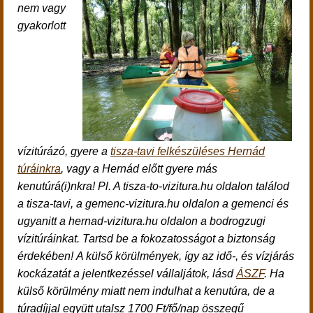
nem vagy
gyakorlott
vízitúrázó,
gyere a
tisza-tavi felkészüléses Hernád
túráinkra
, vagy
a Hernád előtt gyere más
kenutúrá(i)nkra! Pl. A tisza-to-vizitura.hu oldalon találod
a tisza-tavi, a gemenc-vizitura.hu oldalon a gemenci és
ugyanitt a hernad-vizitura.hu oldalon a bodrogzugi
vízitúráinkat. Tartsd be a fokozatosságot a biztonság
érdekében!
A külső körülmények, így az idő-, és vízjárás
kockázatát a jelentkezéssel vállaljátok, lásd
ÁSZF
.
Ha
külső körülmény miatt nem indulhat a kenutúra, de a
túradíjjal együtt utalsz 1700 Ft/fő/nap összegű