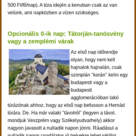
500 Ft/fő/nap). A túra idején a kenuban csak az van
velünk, ami napközben a vízen szükséges.
Opcionális 0-ik nap: Tátorján-tanösvény
vagy a zemplémi várak
Az első nap időrendje
olyan, hogy nem kell
hajnalok hajnalán, csak
szimplán "korán" kelni egy
budapesti vagy a
budapesti
agglomerációban lakó
túrázónak ahhoz, hogy az első nap befusson a Hernád
túrára. De. Ha már valaki "távolról" (legyen a távol,
mondjuk Veszprém vagy Székelyudvarhely) akkor
nagyon javasolt a nulladik napon jönni. Ráadásul a
nulladik napon csodálatos jó helyekre lehet sétálni,