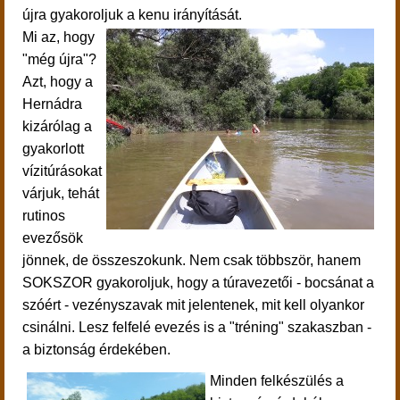
újra gyakoroljuk a kenu irányítását.
Mi az, hogy
"még újra"?
Azt, hogy a
Hernádra
kizárólag a
gyakorlott
vízitúrásokat
várjuk, tehát
rutinos
evezősök
jönnek, de összeszokunk. Nem csak többször, hanem
SOKSZOR gyakoroljuk, hogy a túravezetői - bocsánat a
szóért - vezényszavak mit jelentenek, mit kell olyankor
csinálni. Lesz felfelé evezés is a "tréning" szakaszban -
a biztonság érdekében.
Minden felkészülés a