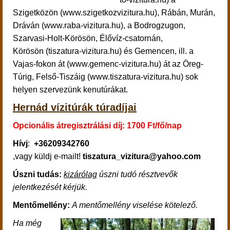
Szigetközön (www.szigetkozvizitura.hu), Rábán, Murán,
Dráván (www.raba-vizitura.hu), a Bodrogzugon,
Szarvasi-Holt-Körösön, Élővíz-csatornán,
Körösön (tiszatura-vizitura.hu) és Gemencen, ill. a
Vajas-fokon át (www.gemenc-vizitura.hu) át az Öreg-
Túrig, Felső-Tiszáig (www.tiszatura-vizitura.hu) sok
helyen szervezünk kenutúrákat.
Hernád vízitúrák túradíjai
Opcionális átregisztrálási díj: 1700 Ft/fő/nap
Hívj
:
+36209342760
,vagy küldj e-mailt!
tiszatura_vizitura@yahoo.com
Úszni tudás:
kizárólag
úszni tudó résztvevők
jelentkezését kérjük.
Mentőmellény:
A mentőmellény viselése kötelező.
Ha
még