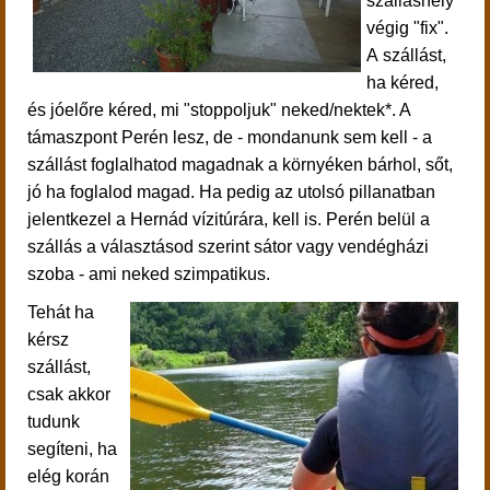
szálláshely
végig "fix".
A szállást,
ha kéred,
és jóelőre kéred, mi "stoppoljuk" neked/nektek*. A
támaszpont Perén lesz, de - mondanunk sem kell - a
szállást foglalhatod magadnak a környéken bárhol, sőt,
jó ha foglalod magad. Ha pedig az utolsó pillanatban
jelentkezel a Hernád vízitúrára, kell is.
Perén belül a
szállás a választásod szerint sátor vagy vendégházi
szoba - ami neked szimpatikus.
Tehát ha
kérsz
szállást,
csak akkor
tudunk
segíteni, ha
elég korán