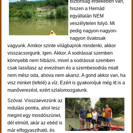
biztonság érdekében van,
hiszen a Hernád
egyáltalán NEM
veszélytelen folyó. Mi
pedig nagyon-nagyon-
nagyon óvatosak
vagyunk. Amikor szinte világbajnok mindenki, akkor
visszacsorgunk. Igen. Akkor. A sodrással szemben
könnyebb nem hibázni, mivel a sodrással szemben
csak lassítasz az evezésen és a szembesodrás miatt
nem mész oda, ahova nem akarsz. A gond akkor van, ha
visz minket (lefelé) a víz. Ezért is gyakoroljuk még itt is a
manőverezést, ezért szlalomozgatunk.
Szóval. Visszaevezünk az
indulási pontra, ahol lesz
megint egy
mosdószünet,
dél elmúlt, akár az ebéd is
már elfogyasztható, és