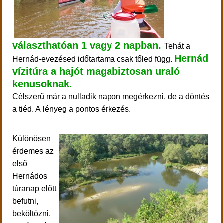
választhatóan 1 vagy 2 napban.
Tehát a
Hernád
Hernád-evezésed időtartama csak tőled függ.
vízitúra a hajót magabiztosan uraló
kenusoknak.
Célszerű már a nulladik napon megérkezni, de a döntés
a tiéd. A lényeg a pontos érkezés.
Különösen
érdemes az
első
Hernádos
túranap előtt
befutni,
beköltözni,