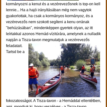
kormányozni a kenut és a vezérevezősnek is top-on kell
lennie... Ha a hajó irányításában még nem vagytok
gyakorlottak, ha csak a kormányos kormányoz, és a
vezérevezős nem szokott segíteni a kenu orrának
"behúzásában", mindenképpen gyertek olyan, az itt
leírtakkal azonos Hernád-vízitúrára, amelynek a nulladik
napján a Tisza-tavon megmutatjuk a vezérevezős
feladatait.
Tartsd be a
fokozatosságot. A Tisza-tavon - a Hernáddal ellentétben,
ami, mondjuk ki, hogy veszélyes - a Tisza-tavon