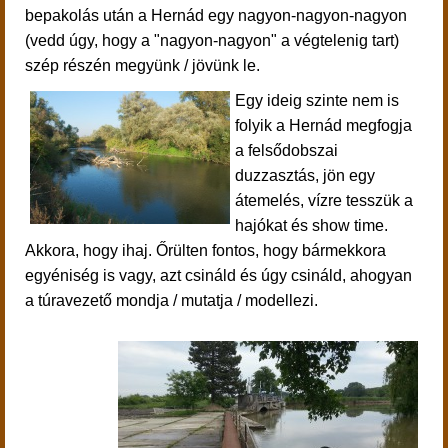
bepakolás után a Hernád egy nagyon-nagyon-nagyon
(vedd úgy, hogy a "nagyon-nagyon" a végtelenig tart)
szép részén megyünk / jövünk le.
Egy ideig szinte nem is
folyik a Hernád megfogja
a felsődobszai
duzzasztás, jön egy
átemelés, vízre tesszük a
hajókat és show time.
Akkora, hogy ihaj. Őrülten fontos, hogy bármekkora
egyéniség is vagy, azt csináld és úgy csináld, ahogyan
a túravezető mondja / mutatja / modellezi.