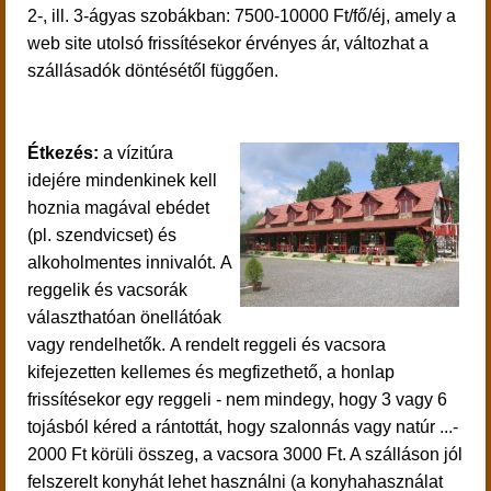
2-, ill. 3-ágyas szobákban: 7500-10000 Ft/fő/éj, amely a
web site utolsó frissítésekor érvényes ár, változhat a
szállásadók döntésétől függően.
Étkezés:
a vízitúra
idejére mindenkinek kell
hoznia magával ebédet
(pl. szendvicset) és
alkoholmentes innivalót.
A
reggelik és vacsorák
választhatóan önellátóak
vagy rendelhetők.
A rendelt reggeli és vacsora
kifejezetten kellemes és megfizethető, a honlap
frissítésekor egy reggeli - nem mindegy, hogy 3 vagy 6
tojásból kéred a rántottát, hogy szalonnás vagy natúr ...-
2000 Ft körüli összeg, a vacsora 3000 Ft. A szálláson jól
felszerelt konyhát lehet használni (a konyhahasználat