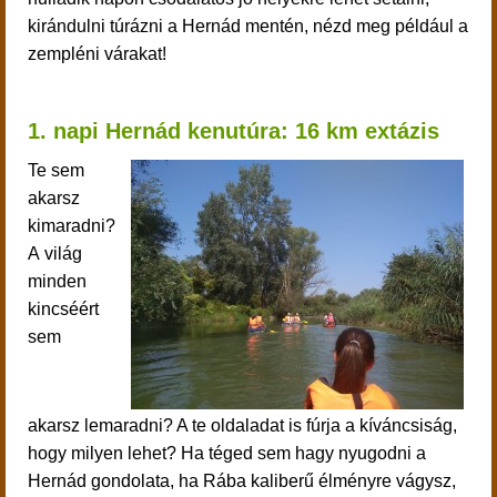
kirándulni túrázni a Hernád mentén, nézd meg például a
zempléni várakat!
1. napi Hernád kenutúra:
16 km extázis
Te sem
akarsz
kimaradni?
A világ
minden
kincséért
sem
akarsz lemaradni? A te oldaladat is fúrja a kíváncsiság,
hogy milyen lehet? Ha téged sem hagy nyugodni a
Hernád gondolata, ha Rába kaliberű élményre vágysz,