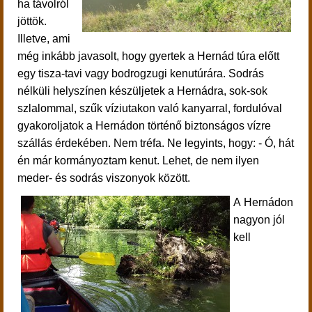
ha távolról
jöttök.
Illetve, ami
még inkább javasolt, hogy gyertek a Hernád túra előtt
egy tisza-tavi vagy bodrogzugi kenutúrára. Sodrás
nélküli helyszínen készüljetek a Hernádra, sok-sok
szlalommal, szűk víziutakon való kanyarral, fordulóval
gyakoroljatok a Hernádon történő biztonságos vízre
szállás érdekében. Nem tréfa. Ne legyints, hogy: - Ó, hát
én már kormányoztam kenut. Lehet, de nem ilyen
meder- és sodrás viszonyok között.
A Hernádon
nagyon jól
kell