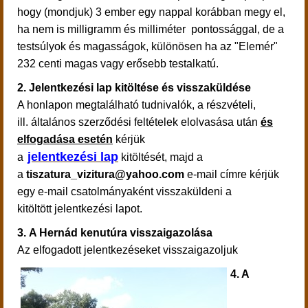
hogy (mondjuk) 3 ember egy nappal korábban megy el,
ha nem is milligramm és milliméter pontossággal, de a
testsúlyok és magasságok, különösen ha az "Elemér"
232 centi magas vagy erősebb testalkatú.
2. Jelentkezési lap kitöltése és visszaküldése
A honlapon megtalálható tudnivalók, a részvételi,
ill. általános szerződési feltételek elolvasása után
és
elfogadása esetén
kérjük
jelentkezési lap
a
kitöltését, majd a
a
tiszatura_vizitura@yahoo.com
e-mail címre kérjük
egy e-mail csatolmányaként visszaküldeni a
kitöltött jelentkezési lapot.
3.
A Hernád kenutúra visszaigazolása
Az elfogadott jelentkezéseket visszaigazoljuk
4. A