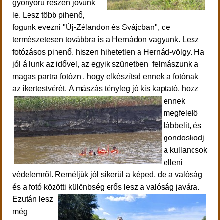
gyönyörű részén jövünk
le.
Lesz több pihenő,
fogunk evezni "Új-Zélandon és Svájcban", de
természetesen továbbra is a Hernádon vagyunk.
Lesz
f
otózásos pihenő, hiszen h
ihetetlen a Hernád-völgy.
Ha
jól állunk az idővel, az egyik szünetben felmászunk a
magas partra fotózni, hogy elkészítsd ennek a fotónak
az ikertestvérét.
A mászás tényleg jó kis kaptató, hozz
ennek
megfelelő
lábbelit, és
gondoskodj
a kullancsok
elleni
védelemről. Reméljük jól sikerül a képed, de a valóság
és a fotó közötti különbség erős lesz a valóság javára.
Ezután lesz
még