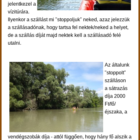
jelentkezel a
vízitúrára.
Ilyenkor a szállást mi "stoppoljuk" neked, azaz jelezzük
a szállásadónak, hogy tartsa fel nektek/neked a helyet,
de a szállás díját majd nektek kell a szállásadó felé
utalni.
Az általunk
"stoppolt"
szálláson
a sátrazás
díja 2000
Ft/fő/
éjszaka, a
vendégszobák díja - attól függően, hogy hány fő alszik a