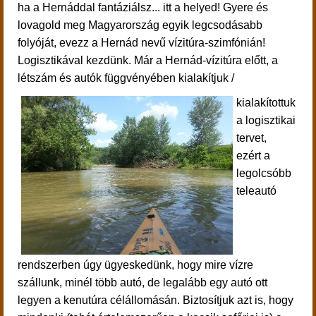
ha a Hernáddal fantáziálsz... itt a helyed!
Gyere és
lovagold meg Magyarország egyik legcsodásabb
folyóját, evezz a Hernád nevű vízitúra-szimfónián!
Logisztikával kezdünk. Már a Hernád-vízitúra előtt, a
létszám és autók függvényében kialakítjuk /
kialakítottuk
a logisztikai
tervet,
ezért a
legolcsóbb
teleautó
rendszerben úgy ügyeskedünk, hogy mire vízre
szállunk, minél több autó, de legalább egy autó ott
legyen a kenutúra célállomásán. Biztosítjuk azt is, hogy