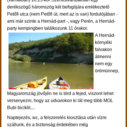
derékszögű háromszög két befogójára emlékeztető
Petőfi utca (nem Petőfi út, mert az is van) fordulójában -
ami már szinte a Hernád-part -, vagy Perén, a Hernád-
party kempingben találkozunk 11 órakor.
A Hernád-
környéki
falvakon
átmenni
nem egy
örömünnep,
Magyarország jövőjén ne is törd a fejed, viszont lehet
versenyezni, hogy az udvarokon ki lát meg több MOL
Bubi biciklit....
Naptejezés, wc, a felszerelés kiosztása után
vízre
szállunk, és a
biztonság érdekében még