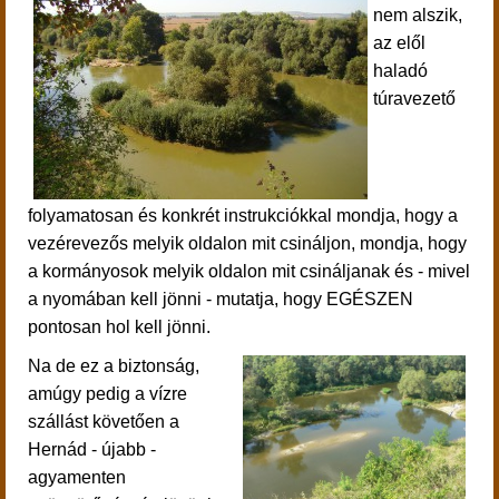
nem alszik,
az elől
haladó
túravezető
folyamatosan és konkrét instrukciókkal mondja, hogy a
vezérevezős melyik oldalon mit csináljon, mondja, hogy
a kormányosok melyik oldalon mit csináljanak és - mivel
a nyomában kell jönni - mutatja, hogy EGÉSZEN
pontosan hol kell jönni.
Na de ez a biztonság,
amúgy pedig a vízre
szállást követően a
Hernád - újabb -
agyamenten