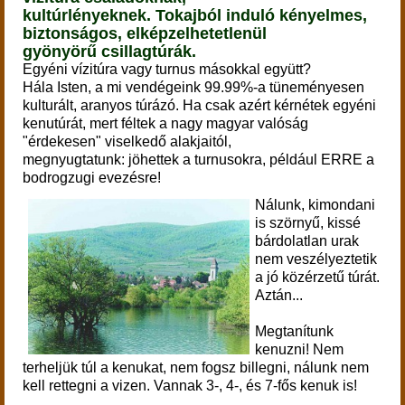
kultúrlényeknek.
Tokajból induló kényelmes,
biztonságos, elképzelhetetlenül
gyönyörű csillagtúrák.
Egyéni vízitúra vagy turnus másokkal együtt?
Hála Isten, a mi vendégeink 99.99%-a tüneményesen
kulturált, aranyos túrázó.
Ha csak azért kérnétek egyéni
kenutúrát, mert féltek a nagy magyar valóság
"érdekesen" viselkedő alakjaitól,
megnyugtatunk: jöhettek a turnusokra, például ERRE a
bodrogzugi evezésre!
Nálunk, kimondani
is szörnyű, kissé
bárdolatlan urak
nem veszélyeztetik
a jó közérzetű túrát.
Aztán...
Megtanítunk
kenuzni! Nem
terheljük túl a kenukat, nem fogsz billegni, nálunk nem
kell rettegni a vizen. Vannak 3-, 4-, és 7-fős kenuk is!