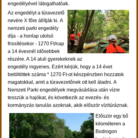
engedélyével látogathatóak.
Az engedélyt a túravezető
nevére X főre állítják ki. A
nemzeti parki engedély
díja - a honlap utolsó
frissítésekor - 1270 Ft/nap
a 14 évesnél idősebbek
részére. A 14 aluli gyerekeknek az
engedély ingyenes.
Ezért kérjük, hogy a 14 évet
betöltöttek száma * 1270 Ft-ot készpénzben hozzatok
magatokkal, amit a túravezetőnek ott kell átadni.
A
Nemzeti Parki engedélyek megvásárlása után
vízre
tesszük a hajókat, és következik az
evezés- és
kormányzás tanulás azoknak, akik először vízitúráznak.
Először egy bő
kilométeren a
Bodrogon