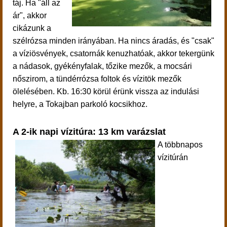
táj. Ha "áll az
ár", akkor
cikázunk a
szélrózsa minden irányában. Ha nincs áradás, és "csak"
a víziösvények, csatornák kenuzhatóak, akkor tekergünk
a nádasok, gyékényfalak, tőzike mezők, a mocsári
nőszirom, a tündérrózsa foltok és vízitök mezők
ölelésében.
Kb. 16:30 körül érünk vissza az indulási
helyre, a Tokajban parkoló kocsikhoz.
A 2-ik napi vízitúra: 13 km varázslat
A többnapos
vízitúrán