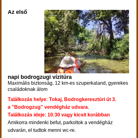
Az első
napi bodrogzugi vízitúra
Maximális biztonság, 12 km-es szuperkaland, gyerekes
családoknak álom
Találkozás helye: Tokaj, Bodrogkeresztúri út 3.
a "Bodrogzug" vendégház udvara.
Találkozás ideje: 10:30 vagy kicsit korábban
Amikorra mindenki befut,
parkoltok a vendégház
udvarán, el tudtok menni wc-re.