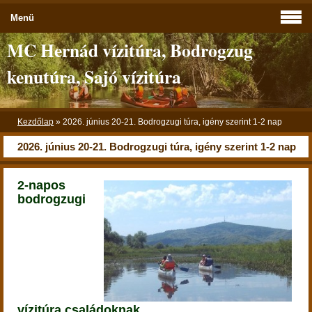
Menü
MC Hernád vízitúra, Bodrogzug
kenutúra, Sajó vízitúra
Kezdőlap
»
2026. június 20-21. Bodrogzugi túra, igény szerint 1-2 nap
2026. június 20-21. Bodrogzugi túra, igény szerint 1-2 nap
2-napos
bodrogzugi
vízitúra családoknak,