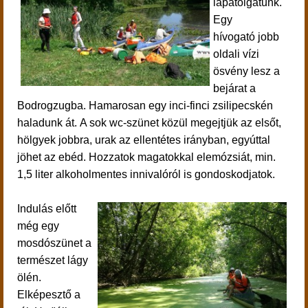
lapátolgatunk.
Egy
hívogató jobb
oldali vízi
ösvény lesz a
bejárat a
Bodrogzugba. Hamarosan egy inci-finci zsilipecskén
haladunk át. A sok wc-szünet közül megejtjük az elsőt,
hölgyek jobbra, urak az ellentétes irányban, egyúttal
jöhet az ebéd. Hozzatok magatokkal elemózsiát, min.
1,5 liter alkoholmentes innivalóról is gondoskodjatok.
Indulás előtt
még egy
mosdószünet a
természet lágy
ölén.
E
lképesztő a