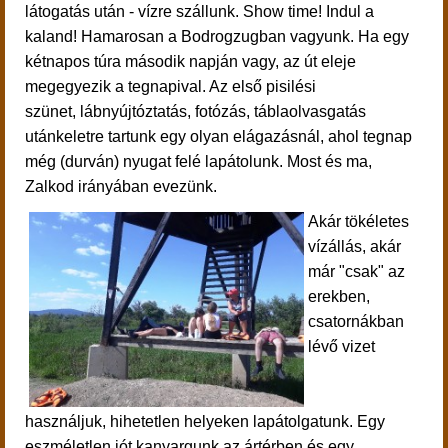
látogatás után - vízre szállunk.
Show time! Indul a
kaland! Hamarosan a Bodrogzugban vagyunk. Ha egy
kétnapos túra második napján vagy, az út eleje
megegyezik a tegnapival. Az első
pisilési
szünet,
lábnyújtóztatás, fotózás, táblaolvasgatás
után
keletre tartunk egy olyan elágazásnál, ahol tegnap
még (durván) nyugat felé lapátolunk. Most és ma,
Zalkod irányában evezünk.
Akár tökéletes
vízállás, akár
már "csak" az
erekben,
csatornákban
lévő vizet
használjuk, hihetetlen helyeken lapátolgatunk. Egy
eszméletlen jót kanyargunk az ártérben és egy