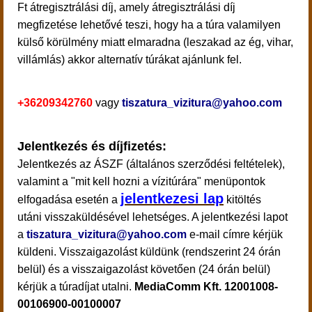
Ft átregisztrálási díj, amely átregisztrálási díj
megfizetése lehetővé teszi, hogy ha a túra valamilyen
külső körülmény miatt elmaradna (leszakad az ég, vihar,
villámlás) akkor alternatív túrákat ajánlunk fel.
+36209342760
vagy
tiszatura_vizitura@yahoo.com
Jelentkezés és díjfizetés:
Jelentkezés
az ÁSZF (általános szerződési feltételek),
valamint a "mit kell hozni a vízitúrára" menüpontok
jelentkezesi lap
elfogadása esetén a
kitöltés
utáni visszaküldésével lehetséges. A jelentkezési lapot
a
tiszatura_vizitura@yahoo.com
e-mail címre kérjük
küldeni.
Visszaigazolást küldünk (rendszerint 24 órán
belül) és a visszaigazolást követően (24 órán belül)
kérjük a túradíjat utalni.
MediaComm Kft. 12001008-
00106900-00100007