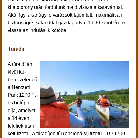
kilátótorony után fordulunk majd vissza a karavánnal.
Akár így, akár úgy, elvarázsolt tájon tett, maximálisan
biztonságos kalanddal gazdagodva, 16:30 körül érünk
vissza az indulási kikötőbe.
Túradíj
A túra díján
kívül kp-
ben fizetendő
a Nemzeti
Park 1270 Ft-
os belépti
díja, amelyet
a 14 éven
felüliek után
kell fizetni.
A túradíjon túl (opcionáis!) fizetHETŐ 1700