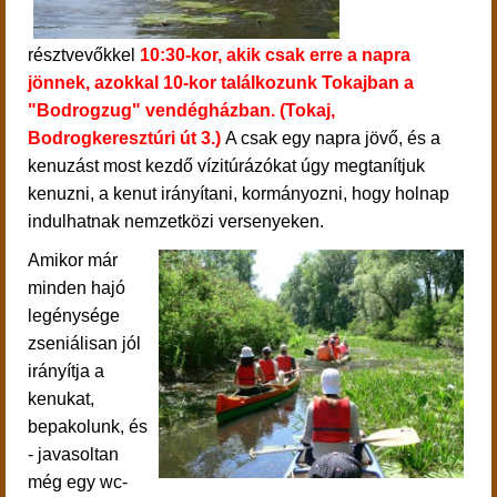
résztvevőkkel
10:30-kor, akik csak erre a napra
jönnek, azokkal 10-kor találkozunk Tokajban a
"Bodrogzug" vendégházban. (Tokaj,
Bodrogkeresztúri út 3.)
A csak egy napra jövő, és a
kenuzást most kezdő vízitúrázókat úgy megtanítjuk
kenuzni, a kenut irányítani, kormányozni, hogy holnap
indulhatnak nemzetközi versenyeken.
Amikor már
minden hajó
legénysége
zseniálisan jól
irányítja a
kenukat,
bepakolunk, és
- javasoltan
még egy
wc-