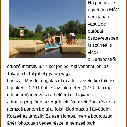
Ha pontos - és
ugyebár a MÁV
nem japán
vasút, de
európai
összevetésben
is szürreális
vicc -
a Budapestről
érkező intercity 9.47-kor jön be. Aki vonattal jön, az
Tokajon belül jöhet gyalog vagy
busszal.
Mosdólátogatás után a túravezető kér tőletek
fejenként 1270 Ft-ot, és az interneten (1270 Ft/fő díj
ellenében) megveszi a belépőket. Ugyanis
a
bodrogzugi ártér az Aggteleki Nemzeti Park része, a
nemzeti parkon belül a Tokaj-Bodrogzug Tájvédelmi
Körzethez tartozik. Ez azért fontos, mert a bodrogzugi
ártér fokozottan védett részei a nemzeti park