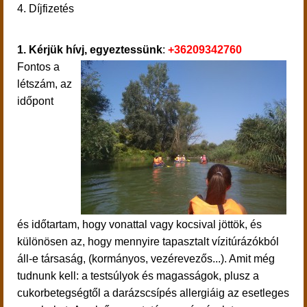
4. Díjfizetés
1. Kérjük hívj, egyeztessünk
:
+36209342760
Fontos a
létszám, az
időpont
és időtartam, hogy vonattal vagy kocsival jöttök, és
különösen az, hogy mennyire tapasztalt vízitúrázókból
áll-e társaság, (kormányos, vezérevezős...). Amit még
tudnunk kell: a testsúlyok és magasságok, plusz a
cukorbetegségtől a darázscsípés allergiáig az esetleges