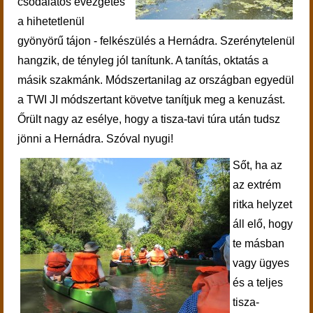
csodálatos evezgetés
a hihetetlenül
gyönyörű tájon - felkészülés a Hernádra. Szerénytelenül
hangzik, de tényleg jól tanítunk. A tanítás, oktatás a
másik szakmánk. Módszertanilag az országban egyedül
a TWI JI módszertant követve tanítjuk meg a kenuzást.
Őrült nagy az esélye, hogy a tisza-tavi túra után tudsz
jönni a Hernádra. Szóval nyugi!
Sőt, ha az
az extrém
ritka helyzet
áll elő, hogy
te másban
vagy ügyes
és a teljes
tisza-