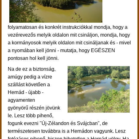
folyamatosan és konkrét instrukciókkal mondja, hogy a
vezérevezős melyik oldalon mit csináljon, mondja, hogy
a kormányosok melyik oldalon mit csináljanak és - mivel
a nyomában kell jönni - mutatja, hogy EGÉSZEN
pontosan hol kell jönni.
Na de ez a biztonság,
amúgy pedig a vízre
szállást követően a
Hernád - újabb -
agyamenten
gyönyörű részén jövünk
le.
Lesz több pihenő,
fogunk evezni "Új-Zélandon és Svájcban", de
természetesen továbbra is a Hernádon vagyunk.
Lesz
f
otózásos pihenő, hiszen h
ihetetlen a Hernád-völgy.
Ha