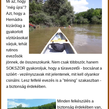
Mi az, hogy
"még újra"?
Azt, hogy a
Hernádra
kizárólag a
gyakorlott
vízitúrásokat
várjuk, tehát
rutinos
evezősök
jönnek, de összeszokunk. Nem csak többször, hanem
SOKSZOR gyakoroljuk, hogy a túravezetői - bocsánat a
szóért - vezényszavak mit jelentenek, mit kell olyankor
csinálni. Lesz felfelé evezés is a "tréning" szakaszban -
a biztonság érdekében.
Minden felkészülés a
biztonság érdekében van,