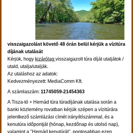
visszaigazolást követő 48 órán belül kérjük a vízitúra
díjának utalását
Kérjük, hogy
kizárólag
visszaigazolt túra díját utaljátok /
utald, utalja/utalják.
Az utaláshoz az adatok:
Kedvezményezett: MediaComm Kft.
A számlaszám:
11745059-21454363
A Tisza-tó + Hernád túra túradíjának utalása során a
banki közlemény rovatban kérjük szépen a vízitúrára
jelentkező számlázási címét
irányítószámmal
, és a
kenutúra időpontját (hónap, kezdőnap és utolsó nap),
valamint a "Hernád kenutúrát", pontosabban ezen