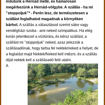
indulunk a Hernád mellé, és hamarosan
megérkezünk a Hernád-völgybe. A szállás - ha mi
"stoppoljuk"* - Perén lesz, de természetesen a
szállást foglalhatod magadnak a környéken
bárhol.
A szállás a választásod szerint sátor vagy
vendégházi szoba - ami neked szimpatikus. Ha elég
korán jelentkezel a vízitúrára, és kérsz szállást, a
szállást mi "stoppoljuk" neked, azaz jelezzük a
szállásadónak, hogy tartsa fel nektek/neked a helyet, de
a foglalást majd Nektek/Neked kell intézni, és a szállás
díját nektek kell a szállásadó felé utalni.
A