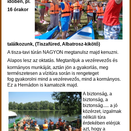
időben, pl.
16 órakor
találkozunk, (Tiszafüred, Albatrosz-kikötő)
A tisza-tavi túrán NAGYON megtanulsz majd kenuzni.
Alapos lesz az oktatás.
Megtanítjuk a vezérevezős és
kormányos munkáját, aztán jön a gyakorlás, meg
természetesen a vízitúra során is rengeteget
fog gyakorolni mind a vezérevezős, mind a kormányos.
Ez a Hernádon is kamatozik majd.
A biztonság, a
biztonság, a
biztonság..... a jó
közérzet, izgalmak
nélküli túra
érdekében elérjük
azt, hogy a