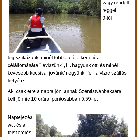
vagy rendelt
reggeli.
9-től
logisztikázunk, minél több autót a kenutúra
célállomására "leviszünk", ill. hagyunk ott, és minél
kevesebb kocsival jövünk/megyünk "fel" a vízre szállás
helyére.
Aki csak erre a napra jön, annak Szentistvánbaksára
kell jönnie 10 órára, pontosabban 9:59-re.
Naptejezés,
wc, és a
felszerelés