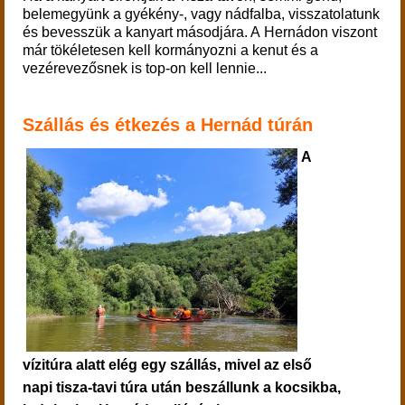
belemegyünk a gyékény-, vagy nádfalba, visszatolatunk
és bevesszük a kanyart másodjára. A Hernádon viszont
már tökéletesen kell kormányozni a kenut és a
vezérevezősnek is top-on kell lennie...
Szállás és étkezés a Hernád túrán
A
vízitúra alatt elég egy szállás, mivel az első
napi tisza-tavi túra után beszállunk a kocsikba,