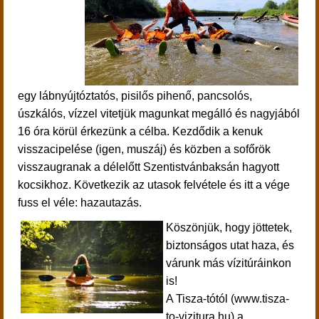
egy lábnyújtóztatós, pisilős pihenő, pancsolós,
úszkálós, vízzel vitetjük magunkat megálló és nagyjából
16 óra körül érkezünk a célba. Kezdődik a kenuk
visszacipelése (igen, muszáj) és közben a sofőrök
visszaugranak a délelőtt Szentistvánbaksán hagyott
kocsikhoz. Következik az utasok felvétele és itt a vége
fuss el véle: hazautazás.
Köszönjük, hogy jöttetek,
biztonságos utat haza, és
várunk más vízitúráinkon
is!
A Tisza-tótól (www.tisza-
to-vizitura.hu) a