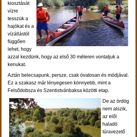
kiosztását
vízre
tesszük a
hajókat és a
vízállástól
függően
lehet, hogy
azzal kezdünk, hogy az első 30 méteren vontatjuk a
kenukat.
Aztán belecsapunk, persze, csak óvatosan és módjával.
Ez a szakasz már lényegesen könnyebb, mint a
Felsődobsza és Szentistvánbaksa közötti etap.
De az ördög
nem alszik,
az elől
haladó
túravezető