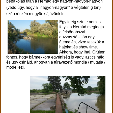
bepakolás után a Hernád egy nagyon-nagyon-nagyon
(vedd úgy, hogy a "nagyon-nagyon" a végtelenig tart)
szép részén megyünk / jövünk le.
Egy ideig szinte nem is
folyik a Hernád megfogja
a felsődobszai
duzzasztás, jön egy
átemelés, vízre tesszük a
hajókat és show time.
Akkora, hogy ihaj. Őrülten
fontos, hogy bármekkora egyéniség is vagy, azt csináld
és úgy csináld, ahogyan a túravezető mondja / mutatja /
modellezi.