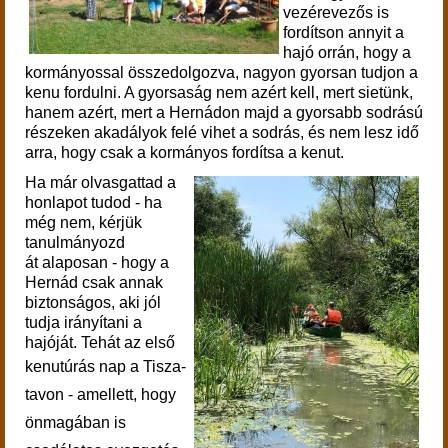
vezérevezős is
fordítson annyit a
hajó orrán, hogy a
kormányossal összedolgozva, nagyon gyorsan tudjon a
kenu fordulni. A gyorsaság nem azért kell, mert sietünk,
hanem azért, mert a Hernádon majd a gyorsabb sodrású
részeken akadályok felé vihet a sodrás, és nem lesz idő
arra, hogy csak a kormányos fordítsa a kenut.
Ha már olvasgattad a
honlapot tudod - ha
még nem, kérjük
tanulmányozd
át alaposan - hogy a
Hernád csak annak
biztonságos, aki jól
tudja irányítani a
hajóját. Tehát az első
kenutúrás na
p a Tisza-
tavon - amellett, hogy
önmagában is