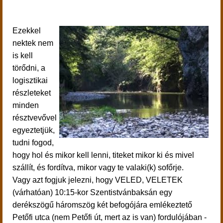
Ezekkel
nektek nem
is kell
törődni, a
logisztikai
részleteket
minden
résztvevővel
egyeztetjük,
tudni fogod,
hogy hol és mikor kell lenni, titeket mikor ki és mivel
szállít, és fordítva, mikor vagy te valaki(k) sofőrje.
Vagy azt fogjuk jelezni, hogy VELED, VELETEK
(várhatóan) 10:15-kor Szentistvánbaksán egy
derékszögű háromszög két befogójára emlékeztető
Petőfi utca (nem Petőfi út, mert az is van) fordulójában -