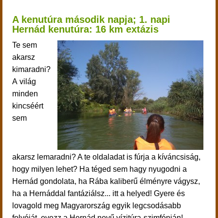
A kenutúra második napja;
1. napi
Hernád kenutúra:
16 km extázis
Te sem
akarsz
kimaradni?
A világ
minden
kincséért
sem
akarsz lemaradni? A te oldaladat is fúrja a kíváncsiság,
hogy milyen lehet? Ha téged sem hagy nyugodni a
Hernád gondolata, ha Rába kaliberű élményre vágysz,
ha a Hernáddal fantáziálsz... itt a helyed!
Gyere és
lovagold meg Magyarország egyik legcsodásabb
folyóját, evezz a Hernád nevű vízitúra-szimfónián!