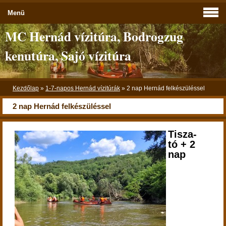
Menü
MC Hernád vízitúra, Bodrogzug
kenutúra, Sajó vízitúra
Kezdőlap
»
1-7-napos Hernád vízitúrák
»
2 nap Hernád felkészüléssel
2 nap Hernád felkészüléssel
Tisza-
tó + 2
nap