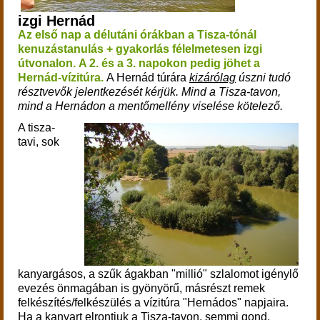
izgi Hernád
Az első nap a délutáni órákban a Tisza-tónál
kenuzástanulás + gyakorlás
félelmetesen izgi
útvonalon.
A 2. és a 3. napokon pedig jöhet a
Hernád-vízitúra.
A Hernád túrára
kizárólag
úszni tudó
résztvevők jelentkezését kérjük. Mind a Tisza-tavon,
mind a Hernádon a m
entőmellény viselése kötelező.
A tisza-
tavi, sok
kanyargásos, a szűk ágakban "millió" szlalomot igénylő
evezés önmagában is gyönyörű, másrészt remek
felkészítés/felkészülés a vízitúra "Hernádos" napjaira.
Ha a kanyart elrontjuk a Tisza-tavon, semmi gond,