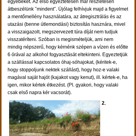
egyebeket. Az első egyeztetésen már részletesen
átbeszélünk "mindent". Újólag felhívjuk majd a figyelmet
a mentőmellény használatára, az átregisztrálás és az
utazási (benne útlemondási) biztosítás hasznára, mivel
a visszaigazolt, megszervezett túra díját nem tudjuk
visszatéríteni. Szóban is megismételjük, ami nem
mindig népszerű, hogy kérnénk szépen a vízen és előtte
6 órával az alkohol fogyasztását eltekinteni. Egyeztetjük
a szállással kapcsolatos óhaj-sóhajokat, (kéritek-e,
hogy stoppoljunk nektek szállást), hogy hoz-e valaki
magával saját hajót (kajakot vagy kenut), ill. kértek-e, ha
igen, mikor kértek étkezést. (Pl. gyakori, hogy valaki
csak első napra kér vacsorát).
2.