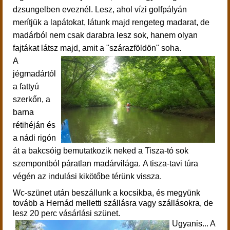
dzsungelben eveznél. Lesz, ahol vízi golfpályán
merítjük a lapátokat, látunk majd rengeteg madarat, de
madárból nem csak darabra lesz sok, hanem olyan
fajtákat látsz majd, amit a "szárazföldön" soha.
A
jégmadártól
a fattyú
szerkőn, a
barna
rétihéján és
a nádi rigón
át a bakcsóig bemutatkozik neked a Tisza-tó sok
szempontból páratlan madárvilága. A tisza-tavi túra
végén az
indulási kikötőbe térünk vissza.
Wc-szünet után beszállunk a kocsikba, és megyünk
tovább a Hernád melletti szállásra vagy szállásokra, de
lesz 20 perc vásárlási szünet.
Ugyanis... A