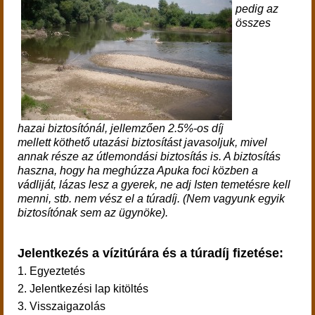
pedig az
összes
hazai biztosítónál, jellemzően 2.5%-os díj
mellett köthető utazási biztosítást javasoljuk, mivel
annak része az útlemondási biztosítás is. A biztosítás
haszna, hogy ha meghúzza Apuka foci közben a
vádliját, lázas lesz a gyerek, ne adj Isten temetésre kell
menni, stb. nem vész el a túradíj. (Nem vagyunk egyik
biztosítónak sem az ügynöke).
Jelentkezés a vízitúrára és a túradíj fizetése:
1. Egyeztetés
2. Jelentkezési lap kitöltés
3. Visszaigazolás