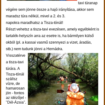
tavi túranap
végére sem jönne össze a hajó irányítása, akkor sem
maradsz túra nélkül, mivel a 2. és 3.
napokra maradhatsz a Tisza-tónál!
Részt vehetsz a tisza-tavi evezésen, amely egyébként is
tartalék-helyszín arra az esetre is, ha bármilyen külső
okból (pl. a kassai vasmű szennyezi a vizet, áradás,
stb.) nem tudunk jönni a Hernádra.
Visszatérve
a tisza-tavi
túrára.
A
Tisza-tónál
szállsz
vízre, de
hamarosan
jön - fontos
az idézőjel -
"Dél-Ázsia".