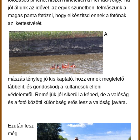
jól állunk az idővel, az egyik szünetben felmászunk a
magas partra fotózni, hogy elkészítsd ennek a fotónak
az ikertestvérét.
A
mászás tényleg jó kis kaptató, hozz ennek megfelelő
lábbelit, és gondoskodj a kullancsok elleni
védelemről. Reméljük jól sikerül a képed, de a valóság
és a fotó közötti különbség erős lesz a valóság javára.
Ezután lesz
még