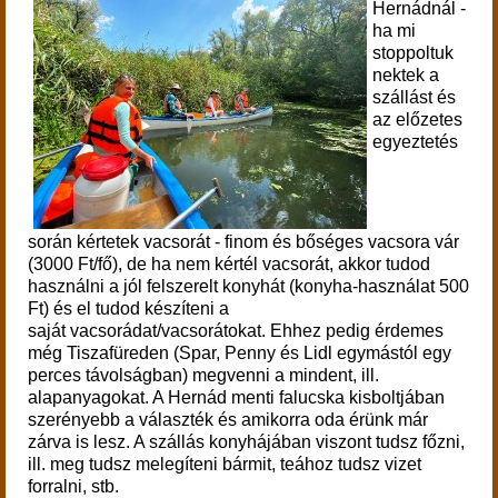
Hernádnál -
ha mi
stoppoltuk
nektek a
szállást és
az előzetes
egyeztetés
során kértetek vacsorát - finom és bőséges vacsora vár
(3000 Ft/fő), de ha nem kértél vacsorát, akkor tudod
használni a jól felszerelt konyhát (konyha-használat 500
Ft) és el tudod készíteni a
saját vacsorádat/vacsorátokat. Ehhez pedig érdemes
még Tiszafüreden (Spar, Penny és Lidl egymástól egy
perces távolságban) megvenni a mindent, ill.
alapanyagokat. A Hernád menti falucska kisboltjában
szerényebb a választék és amikorra oda érünk már
zárva is lesz. A szállás konyhájában viszont tudsz főzni,
ill. meg tudsz melegíteni bármit, teához tudsz vizet
forralni, stb.