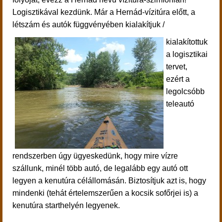
Logisztikával kezdünk. Már a Hernád-vízitúra előtt, a
létszám és autók függvényében kialakítjuk /
kialakítottuk
a logisztikai
tervet,
ezért a
legolcsóbb
teleautó
rendszerben úgy ügyeskedünk, hogy mire vízre
szállunk, minél több autó, de legalább egy autó ott
legyen a kenutúra célállomásán. Biztosítjuk azt is, hogy
mindenki (tehát értelemszerűen a kocsik sofőrjei is) a
kenutúra starthelyén legyenek.