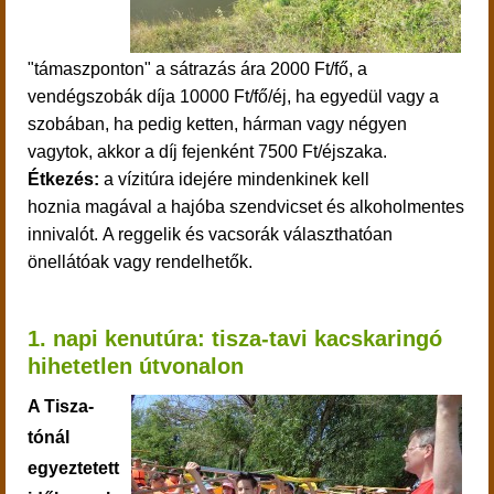
"támaszponton" a sátrazás ára 2000 Ft/fő, a
vendégszobák díja 10000 Ft/fő/éj, ha egyedül vagy a
szobában, ha pedig ketten, hárman vagy négyen
vagytok, akkor a díj fejenként 7500 Ft/éjszaka.
Étkezés:
a vízitúra idejére mindenkinek kell
hoznia
magával a hajóba szendvicset és alkoholmentes
innivalót.
A reggelik és vacsorák választhatóan
önellátóak vagy rendelhetők.
1. napi kenutúra: tisza-tavi kacskaringó
hihetetlen útvonalon
A Tisza-
tónál
egyeztetett