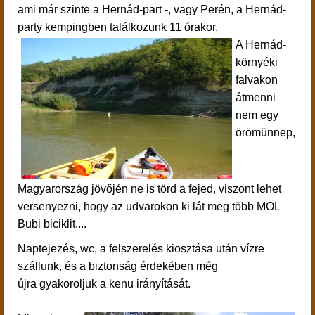
ami már szinte a Hernád-part -, vagy Perén, a Hernád-
party kempingben találkozunk 11 órakor.
A Hernád-
környéki
falvakon
átmenni
nem egy
örömünnep,
Magyarország jövőjén ne is törd a fejed, viszont lehet
versenyezni, hogy az udvarokon ki lát meg több MOL
Bubi biciklit....
Naptejezés, wc, a felszerelés kiosztása után
vízre
szállunk, és a
biztonság érdekében még
újra gyakoroljuk a kenu irányítását.