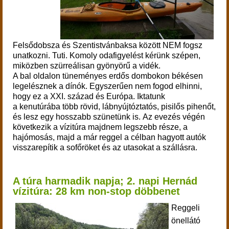
Felsődobsza és Szentistvánbaksa között NEM fogsz
unatkozni. Tuti. Komoly odafigyelést kérünk szépen,
miközben szürreálisan gyönyörű a vidék.
A bal oldalon tüneményes erdős dombokon békésen
legelésznek a dínók. Egyszerűen nem fogod elhinni,
hogy ez a XXI. század és Európa.
Iktatunk
a kenutúrába több rövid,
lábnyújtóztatós, pisilős pihenőt,
és lesz egy hosszabb szünetünk is.
Az evezés végén
következik a vízitúra majdnem legszebb része, a
hajómosás, majd a már reggel a célban hagyott autók
visszarepítik a sofőröket és az utasokat a szállásra.
A túra harmadik napja; 2. napi Hernád
vízitúra: 28 km non-stop döbbenet
Reggeli
önellátó