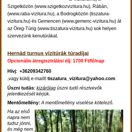
Szigetközön (www.szigetkozvizitura.hu), Rábán,
(www.raba-vizitura.hu), a Bodrogközön (tiszatura-
vizitura.hu) és Gemencen (www.gemenc-vizitura.hu) át
az Öreg-Túrig (www.tiszatura-vizitura.hu) sok helyen
szervezünk kenutúrákat.
Hernád turnus vízitúrák túradíjai
Opcionális átregisztrálási díj: 1700 Ft/fő/nap
Hívj
:
+36209342760
,vagy küldj e-mailt!
tiszatura_vizitura@yahoo.com
Úszni tudás:
kizárólag
úszni tudó résztvevők
jelentkezését kérjük.
Mentőmellény:
A mentőmellény viselése kötelező.
Ha az első
napra nem
tudsz jönni,
és
még nem