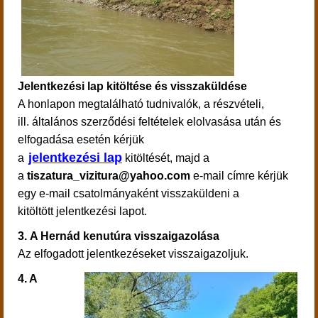
Jelentkezési lap kitöltése és visszaküldése
A honlapon megtalálható tudnivalók, a részvételi,
ill. általános szerződési feltételek elolvasása után és
elfogadása esetén kérjük
jelentkezési lap
a
kitöltését, majd a
a
tiszatura_vizitura@yahoo.com
e-mail címre kérjük
egy e-mail csatolmányaként visszaküldeni a
kitöltött jelentkezési lapot.
3.
A Hernád kenutúra visszaigazolása
Az elfogadott jelentkezéseket visszaigazoljuk.
4. A