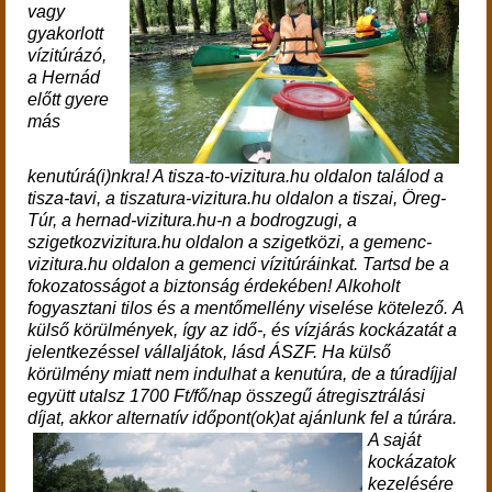
vagy
gyakorlott
vízitúrázó,
a Hernád
előtt gyere
más
kenutúrá(i)nkra! A tisza-to-vizitura.hu oldalon találod a
tisza-tavi, a tiszatura-vizitura.hu oldalon a tiszai, Öreg-
Túr, a hernad-vizitura.hu-n a bodrogzugi, a
szigetkozvizitura.hu oldalon a szigetközi, a gemenc-
vizitura.hu oldalon a gemenci vízitúráinkat. Tartsd be a
fokozatosságot a biztonság érdekében!
Alkoholt
fogyasztani tilos és a
mentőmellény viselése kötelező. A
külső körülmények, így az idő-, és vízjárás kockázatát a
jelentkezéssel vállaljátok, lásd ÁSZF.
Ha külső
körülmény miatt nem indulhat a kenutúra, de a túradíjjal
együtt utalsz 1700 Ft/fő/nap összegű átregisztrálási
díjat, akkor alternatív időpont(ok)at ajánlunk fel a túrára.
A saját
kockázatok
kezelésére