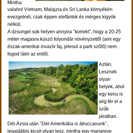
Mintha
valahol
Vietnam, Malajzia és Sri Lanka környékén
evezgetnél, csak éppen elefántok és mérges kígyók
nélkül.
A dzsungel sok helyen annyira "korrekt", hogy a 20-25
méter magasra kúszó folyondár növényzettől (ami egy
észak-amerikai invazív faj, jelesül a parti szőlő) nem
fogod látni az erdőt.
Aztán.
Lesznek
olyan
helyek, ahol
egy kenu is
alig fér el a
szűk
járatban.
Dél-Ázsia után "Dél-Amerikába is átruccanunk",
legalábbis kicsit olyan lesz, mintha egy mangrove