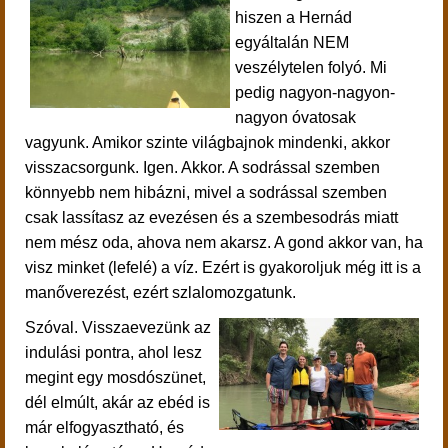
hiszen a Hernád
egyáltalán NEM
veszélytelen folyó. Mi
pedig nagyon-nagyon-
nagyon óvatosak
vagyunk. Amikor szinte világbajnok mindenki, akkor
visszacsorgunk. Igen. Akkor. A sodrással szemben
könnyebb nem hibázni, mivel a sodrással szemben
csak lassítasz az evezésen és a szembesodrás miatt
nem mész oda, ahova nem akarsz. A gond akkor van, ha
visz minket (lefelé) a víz. Ezért is gyakoroljuk még itt is a
manőverezést, ezért szlalomozgatunk.
Szóval. Visszaevezünk az
indulási pontra, ahol lesz
megint egy
mosdószünet,
dél elmúlt, akár az ebéd is
már elfogyasztható, és