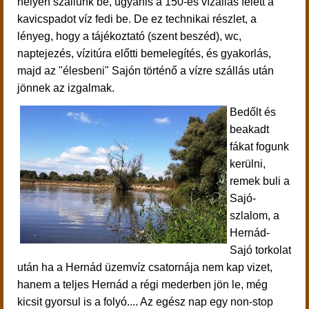
helyen szállunk be, ugyanis a 150-es vízállás felett a
kavicspadot víz fedi be. De ez technikai részlet, a
lényeg, hogy a
tájékoztató (szent beszéd), wc,
naptejezés, vízitúra előtti bemelegítés, és gyakorlás,
majd az "élesbeni" Sajón történő a vízre szállás után
jönnek az izgalmak.
Bedőlt és
beakadt
fákat fogunk
kerülni,
remek buli a
Sajó-
szlalom, a
Hernád-
Sajó torkolat
után ha a Hernád üzemvíz csatornája nem kap vizet,
hanem a teljes Hernád a régi mederben jön le, még
kicsit gyorsul is a folyó.... Az egész nap egy non-stop