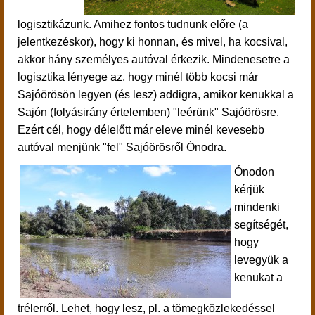
logisztikázunk. Amihez fontos tudnunk előre (a
jelentkezéskor), hogy ki honnan, és mivel, ha kocsival,
akkor hány személyes autóval érkezik. Mindenesetre a
logisztika lényege az, hogy minél több kocsi már
Sajóörösön legyen (és lesz) addigra, amikor kenukkal a
Sajón (folyásirány értelemben) "leérünk" Sajóörösre.
Ezért cél, hogy délelőtt már eleve minél kevesebb
autóval menjünk "fel" Sajóörösről Ónodra.
Ónodon
kérjük
mindenki
segítségét,
hogy
levegyük a
kenukat a
trélerről. Lehet, hogy lesz, pl. a tömegközlekedéssel