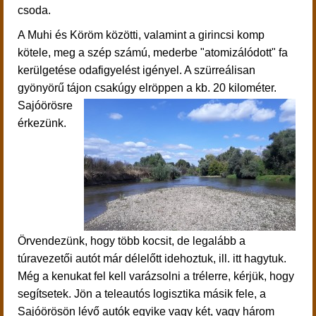
csoda.
A Muhi és Köröm közötti, valamint a girincsi komp
kötele, meg a szép számú, mederbe "atomizálódott" fa
kerülgetése odafigyelést igényel. A szürreálisan
gyönyörű tájon csakúgy elröppen a kb. 20 kilométer.
Sajóörösre
érkezünk.
Örvendezünk, hogy több kocsit, de legalább a
túravezetői autót már délelőtt idehoztuk, ill. itt hagytuk.
Még a kenukat fel kell varázsolni a trélerre, kérjük, hogy
segítsetek. Jön a teleautós logisztika másik fele, a
Sajóörösön lévő autók egyike vagy két, vagy három