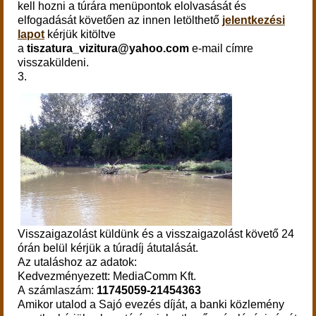
kell hozni a túrára menüpontok elolvasását és
elfogadását követően az innen letölthető
jelentkezési
lapot
kérjük kitöltve
a
tiszatura_vizitura@yahoo.com
e-mail címre
visszaküldeni.
3.
Visszaigazolást küldünk és a visszaigazolást követő
24
órán belül
kérjük a túradíj átutalását.
Az utaláshoz az adatok:
Kedvezményezett: MediaComm Kft.
A számlaszám:
11745059-21454363
Amikor utalod a Sajó evezés díját, a banki közlemény