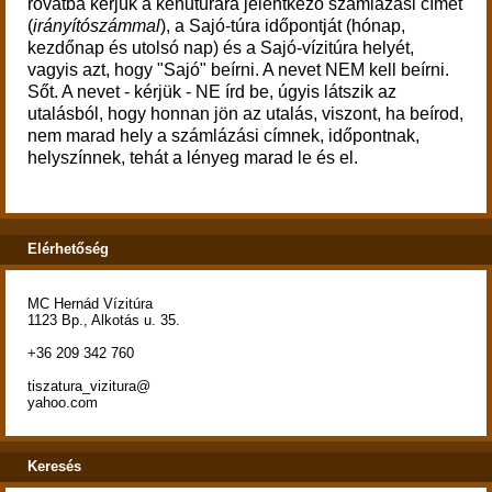
rovatba kérjük a kenutúrára jelentkező számlázási címét
(
irányítószámmal
), a Sajó-túra időpontját (hónap,
kezdőnap és utolsó nap) és a Sajó-vízitúra helyét,
vagyis azt, hogy "Sajó" beírni. A nevet NEM kell beírni.
Sőt. A nevet - kérjük - NE írd be, úgyis látszik az
utalásból, hogy honnan jön az utalás, viszont, ha beírod,
nem marad hely a számlázási címnek, időpontnak,
helyszínnek, tehát a lényeg marad le és el.
Elérhetőség
MC Hernád Vízitúra
1123 Bp., Alkotás u. 35.
+36 209 342 760
tiszatura_vizitura@
yahoo.com
Keresés