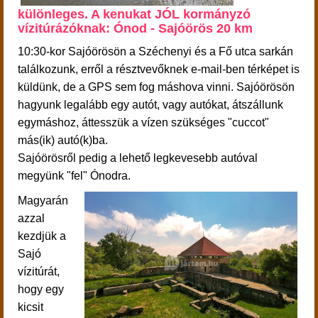
különleges. A kenukat JÓL kormányzó
vízitúrázóknak: Ónod - Sajóörös 20 km
10:30-kor
Sajóörösön a Széchenyi és a Fő utca sarkán
találkozunk, erről a résztvevőknek e-mail-ben térképet is
küldünk, de a GPS sem fog máshova vinni.
Sajóörösön
hagyunk legalább egy autót, vagy autókat, átszállunk
egymáshoz, áttesszük a vízen szükséges "cuccot"
más(ik) autó(k)ba.
Sajóörösről pedig a lehető legkevesebb autóval
megyünk "fel" Ónodra.
Magyarán
azzal
kezdjük a
Sajó
vízitúrát,
hogy
egy
kicsit