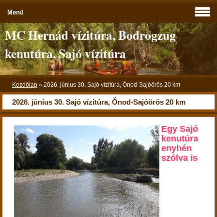
Menü
MC Hernád vízitúra, Bodrogzug
kenutúra, Sajó vízitúra
Kezdőlap
»
2026. június 30. Sajó vízitúra, Ónod-Sajóörös 20 km
2026. június 30. Sajó vízitúra, Ónod-Sajóörös 20 km
Egy Sajó
kenutúra
enyhén
szólva is