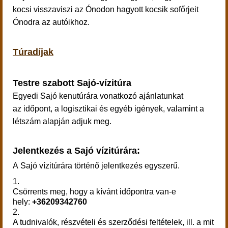
kocsi visszaviszi az Ónodon hagyott kocsik sofőrjeit
Ónodra az autóikhoz.
Túradíjak
Testre szabott Sajó-vízitúra
Egyedi Sajó kenutúrára vonatkozó ajánlatunkat
az időpont, a logisztikai és egyéb igények, valamint a
létszám alapján adjuk meg.
Jelentkezés a Sajó vízitúrára:
A Sajó vízitúrára történő jelentkezés egyszerű.
1.
Csörrents meg, hogy a kívánt időpontra van-e
hely:
+36209342760
2.
A tudnivalók, részvételi és szerződési feltételek, ill. a mit