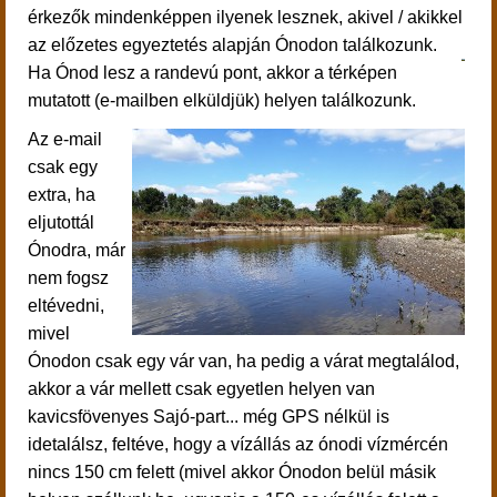
érkezők mindenképpen ilyenek lesznek, akivel / akikkel
az előzetes egyeztetés alapján Ónodon találkozunk.
Ha Ónod lesz a randevú pont, akkor a térképen
mutatott (e-mailben elküldjük) helyen találkozunk.
Az e-mail
csak egy
extra, ha
eljutottál
Ónodra, már
nem fogsz
eltévedni,
mivel
Ónodon csak egy vár van, ha pedig a várat megtalálod,
akkor a vár mellett csak egyetlen helyen van
kavicsfövenyes Sajó-part... még GPS nélkül is
idetalálsz, feltéve, hogy a vízállás az ónodi vízmércén
nincs 150 cm felett (mivel akkor Ónodon belül másik