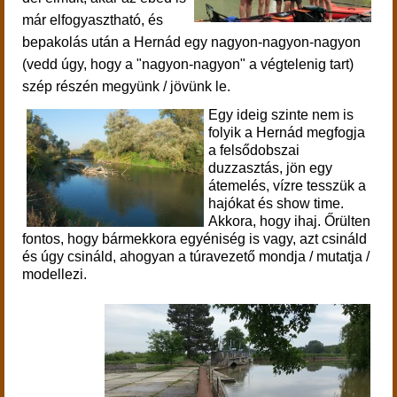
már elfogyasztható, és
bepakolás után a Hernád egy nagyon-nagyon-nagyon
(vedd úgy, hogy a "nagyon-nagyon" a végtelenig tart)
szép részén megyünk / jövünk le.
Egy ideig szinte nem is
folyik a Hernád megfogja
a felsődobszai
duzzasztás, jön egy
átemelés, vízre tesszük a
hajókat és show time.
Akkora, hogy ihaj. Őrülten
fontos, hogy bármekkora egyéniség is vagy, azt csináld
és úgy csináld, ahogyan a túravezető mondja / mutatja /
modellezi.