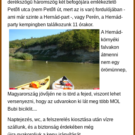
derékszögű háromszög két befogójára emlékeztető
Petőfi utca (nem Petőfi út, mert az is van) fordulójában -
ami már szinte a Hernád-part -, vagy Perén, a Hernád-
party kempingben találkozunk 11 órakor.
A Hernád-
környéki
falvakon
átmenni
nem egy
örömünnep,
Magyarország jövőjén ne is törd a fejed, viszont lehet
versenyezni, hogy az udvarokon ki lát meg több MOL
Bubi biciklit....
Naptejezés, wc, a felszerelés kiosztása után
vízre
szállunk, és a
biztonság érdekében még
újra gyakoroljuk a kenu irányítását.