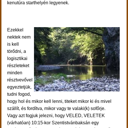
kenutúra starthelyén legyenek.
Ezekkel
nektek nem
is kell
törődni, a
logisztikai
részleteket
minden
résztvevővel
egyeztetjük,
tudni fogod,
hogy hol és mikor kell lenni, titeket mikor ki és mivel
szállít, és fordítva, mikor vagy te valaki(k) sofőrje.
Vagy azt fogjuk jelezni, hogy VELED, VELETEK
(várhatóan) 10:15-kor Szentistvánbaksán egy