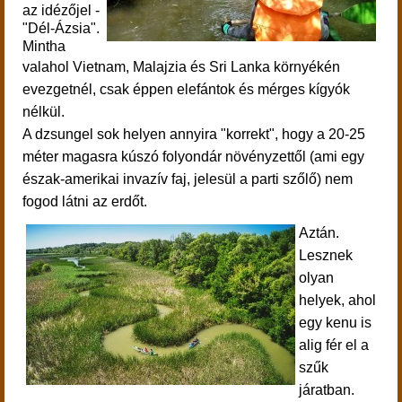
az idézőjel -
"Dél-Ázsia".
Mintha
valahol
Vietnam, Malajzia és Sri Lanka környékén
evezgetnél, csak éppen elefántok és mérges kígyók
nélkül.
A dzsungel sok helyen annyira "korrekt", hogy a 20-25
méter magasra kúszó folyondár növényzettől (ami egy
észak-amerikai invazív faj, jelesül a parti szőlő) nem
fogod látni az erdőt.
Aztán.
Lesznek
olyan
helyek, ahol
egy kenu is
alig fér el a
szűk
járatban.