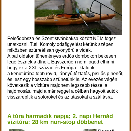
Felsődobsza és Szentistvánbaksa között NEM fogsz
unatkozni. Tuti. Komoly odafigyelést kérünk szépen,
miközben szürreálisan gyönyörű a vidék.
A bal oldalon tüneményes erdős dombokon békésen
legelésznek a dínók. Egyszerűen nem fogod elhinni,
hogy ez a XXI. század és Európa.
Iktatunk
a kenutúrába több rövid,
lábnyújtóztatós, pisilős pihenőt,
és lesz egy hosszabb szünetünk is.
Az evezés végén
következik a vízitúra majdnem legszebb része, a
hajómosás, majd a már reggel a célban hagyott autók
visszarepítik a sofőröket és az utasokat a szállásra.
A túra harmadik napja; 2. napi Hernád
vízitúra: 28 km non-stop döbbenet