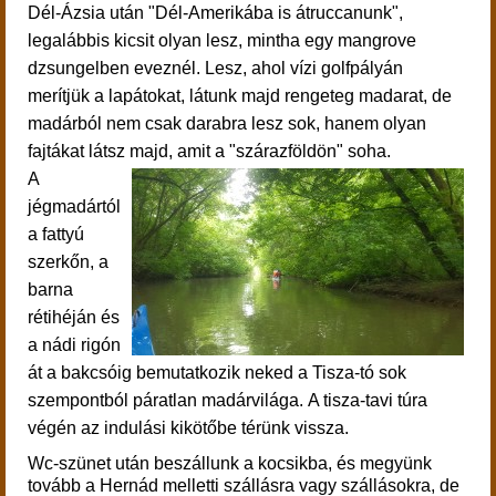
Dél-Ázsia után "Dél-Amerikába is átruccanunk",
legalábbis kicsit olyan lesz, mintha egy mangrove
dzsungelben eveznél. Lesz, ahol vízi golfpályán
merítjük a lapátokat, látunk majd rengeteg madarat, de
madárból nem csak darabra lesz sok, hanem olyan
fajtákat látsz majd, amit a "szárazföldön" soha.
A
jégmadártól
a fattyú
szerkőn, a
barna
rétihéján és
a nádi rigón
át a bakcsóig bemutatkozik neked a Tisza-tó sok
szempontból páratlan madárvilága. A tisza-tavi túra
végén az
indulási kikötőbe térünk vissza.
Wc-szünet után beszállunk a kocsikba, és megyünk
tovább a Hernád melletti szállásra vagy szállásokra, de