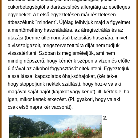
cukorbetegségtől a darázscsípés allergiáig az esetleges
egyebeket. Az első egyeztetésen már részletesen
átbeszélünk "mindent". Újólag felhívjuk majd a figyelmet
a mentőmellény használatára, az átregisztrálás és az
utazási (benne útlemondási) biztosítás hasznára, mivel
a visszaigazolt, megszervezett túra díját nem tudjuk
visszatéríteni. Szóban is megismételjük, ami nem
mindig népszerű, hogy kérnénk szépen a vízen és előtte
6 órával az alkohol fogyasztását eltekinteni. Egyeztetjük
a szállással kapcsolatos óhaj-sóhajokat, (kéritek-e,
hogy stoppoljunk nektek szállást), hogy hoz-e valaki
magával saját hajót (kajakot vagy kenut), ill. kértek-e, ha
igen, mikor kértek étkezést. (Pl. gyakori, hogy valaki
csak első napra kér vacsorát).
2.