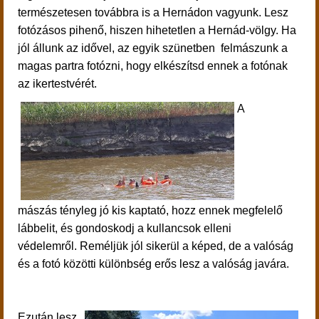
természetesen továbbra is a Hernádon vagyunk.
Lesz
f
otózásos pihenő, hiszen h
ihetetlen a Hernád-völgy.
Ha
jól állunk az idővel, az egyik szünetben felmászunk a
magas partra fotózni, hogy elkészítsd ennek a fotónak
az ikertestvérét.
A
mászás tényleg jó kis kaptató, hozz ennek megfelelő
lábbelit, és gondoskodj a kullancsok elleni
védelemről. Reméljük jól sikerül a képed, de a valóság
és a fotó közötti különbség erős lesz a valóság javára.
Ezután lesz