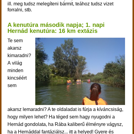
ill. meg tudsz melegíteni bármit, teához tudsz vizet
forralni, stb.
A kenutúra második napja;
1. napi
Hernád kenutúra:
16 km extázis
Te sem
akarsz
kimaradni?
A világ
minden
kincséért
sem
akarsz lemaradni? A te oldaladat is fúrja a kíváncsiság,
hogy milyen lehet? Ha téged sem hagy nyugodni a
Hernád gondolata, ha Rába kaliberű élményre vágysz,
ha a Hernáddal fantáziálsz... itt a helyed!
Gyere és