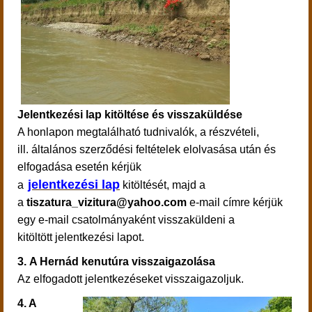
Jelentkezési lap kitöltése és visszaküldése
A honlapon megtalálható tudnivalók, a részvételi,
ill. általános szerződési feltételek elolvasása után és
elfogadása esetén kérjük
jelentkezési lap
a
kitöltését, majd a
a
tiszatura_vizitura@yahoo.com
e-mail címre kérjük
egy e-mail csatolmányaként visszaküldeni a
kitöltött jelentkezési lapot.
3.
A Hernád kenutúra visszaigazolása
Az elfogadott jelentkezéseket visszaigazoljuk.
4. A