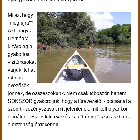
Mi az, hogy
"még újra"?
Azt, hogy a
Hernádra
kizárólag a
gyakorlott
vízitúrásokat
várjuk, tehát
rutinos
evezősök
jönnek, de összeszokunk. Nem csak többször, hanem
SOKSZOR gyakoroljuk, hogy a túravezetői - bocsánat a
szóért - vezényszavak mit jelentenek, mit kell olyankor
csinálni. Lesz felfelé evezés is a "tréning" szakaszban -
a biztonság érdekében.