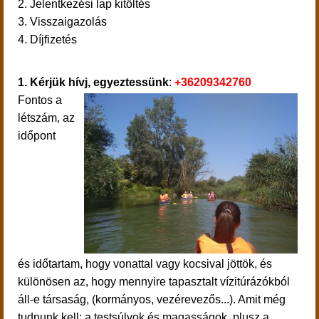
2. Jelentkezési lap kitöltés
3. Visszaigazolás
4. Díjfizetés
1. Kérjük hívj, egyeztessünk
:
+36209342760
Fontos a
létszám, az
időpont
és időtartam, hogy vonattal vagy kocsival jöttök, és
különösen az, hogy mennyire tapasztalt vízitúrázókból
áll-e társaság, (kormányos, vezérevezős...). Amit még
tudnunk kell: a testsúlyok és magasságok, plusz a