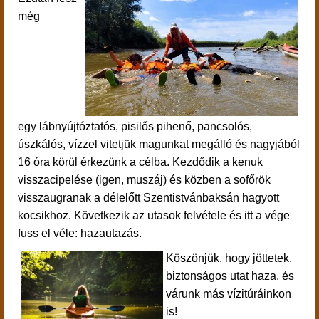
még
egy lábnyújtóztatós, pisilős pihenő, pancsolós,
úszkálós, vízzel vitetjük magunkat megálló és nagyjából
16 óra körül érkezünk a célba. Kezdődik a kenuk
visszacipelése (igen, muszáj) és közben a sofőrök
visszaugranak a délelőtt Szentistvánbaksán hagyott
kocsikhoz. Következik az utasok felvétele és itt a vége
fuss el véle: hazautazás.
Köszönjük, hogy jöttetek,
biztonságos utat haza, és
várunk más vízitúráinkon
is!