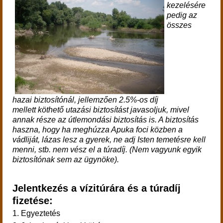
kezelésére
pedig az
összes
hazai biztosítónál, jellemzően 2.5%-os díj
mellett köthető utazási biztosítást javasoljuk, mivel
annak része az útlemondási biztosítás is. A biztosítás
haszna, hogy ha meghúzza Apuka foci közben a
vádliját, lázas lesz a gyerek, ne adj Isten temetésre kell
menni, stb. nem vész el a túradíj. (Nem vagyunk egyik
biztosítónak sem az ügynöke).
Jelentkezés a vízitúrára és a túradíj
fizetése:
1. Egyeztetés