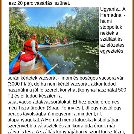
lesz 20 perc vásárlási szünet.
Ugyanis... A
Hernádnál -
ha mi
stoppoltuk
nektek a
szállást és
az előzetes
egyeztetés
során kértetek vacsorát - finom és bőséges vacsora vár
(3000 Ft/fő), de ha nem kértél vacsorát, akkor tudod
használni a jól felszerelt konyhát (konyha-használat 500
Ft) és el tudod készíteni a
saját vacsorádat/vacsorátokat. Ehhez pedig érdemes
még Tiszafüreden (Spar, Penny és Lidl egymástól egy
perces távolságban) megvenni a mindent, ill.
alapanyagokat. A Hernád menti falucska kisboltjában
szerényebb a választék és amikorra oda érünk már
zárva is lesz. A szállás konyhájában viszont tudsz főzni,