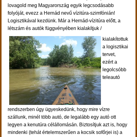
lovagold meg Magyarország egyik legcsodásabb
folyóját, evezz a Hernád nevű vízitúra-szimfónián!
Logisztikával kezdünk. Már a Hernád-vízitúra előtt, a
létszám és autók függvényében kialakítjuk /
kialakítottuk
a logisztikai
tervet,
ezért a
legolcsóbb
teleautó
rendszerben úgy ügyeskedünk, hogy mire vízre
szállunk, minél több autó, de legalább egy autó ott
legyen a kenutúra célállomásán. Biztosítjuk azt is, hogy
mindenki (tehát értelemszerűen a kocsik sofőrjei is) a