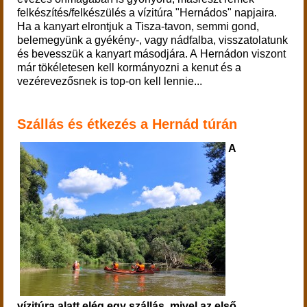
felkészítés/felkészülés a vízitúra "Hernádos" napjaira.
Ha a kanyart elrontjuk a Tisza-tavon, semmi gond,
belemegyünk a gyékény-, vagy nádfalba, visszatolatunk
és bevesszük a kanyart másodjára. A Hernádon viszont
már tökéletesen kell kormányozni a kenut és a
vezérevezősnek is top-on kell lennie...
Szállás és étkezés a Hernád túrán
A
vízitúra alatt elég egy szállás, mivel az első