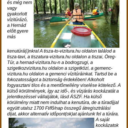
és
még nem
vagy
gyakorlott
vízitúrázó,
a Hernád
előtt gyere
más
kenutúrá(i)nkra! A tisza-to-vizitura.hu oldalon találod a
tisza-tavi, a tiszatura-vizitura.hu oldalon a tiszai, Öreg-
Túr, a hernad-vizitura.hu-n a bodrogzugi, a
szigetkozvizitura.hu oldalon a szigetközi, a gemenc-
vizitura.hu oldalon a gemenci vízitúráinkat. Tartsd be a
fokozatosságot a biztonság érdekében!
Alkoholt
fogyasztani tilos és a
mentőmellény viselése kötelező. A
külső körülmények, így az idő-, és vízjárás kockázatát a
jelentkezéssel vállaljátok, lásd ÁSZF.
Ha külső
körülmény miatt nem indulhat a kenutúra, de a túradíjjal
együtt utalsz 1700 Ft/fő/nap összegű átregisztrálási
díjat, akkor alternatív időpont(ok)at ajánlunk fel a túrára.
A saját
kockázatok