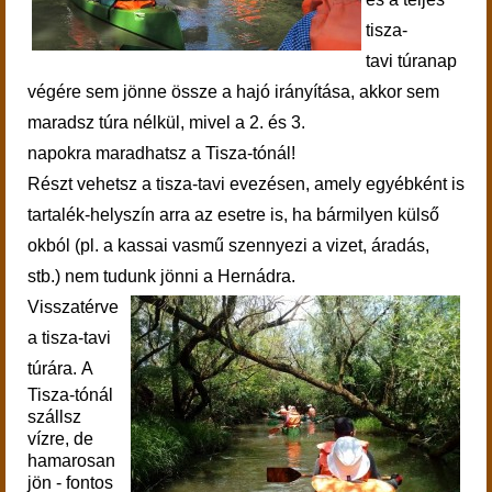
tisza-
tavi túranap
végére sem jönne össze a hajó irányítása, akkor sem
maradsz túra nélkül, mivel a 2. és 3.
napokra maradhatsz a Tisza-tónál!
Részt vehetsz a tisza-tavi evezésen, amely egyébként is
tartalék-helyszín arra az esetre is, ha bármilyen külső
okból (pl. a kassai vasmű szennyezi a vizet, áradás,
stb.) nem tudunk jönni a Hernádra.
Visszatérve
a tisza-tavi
túrára.
A
Tisza-tónál
szállsz
vízre, de
hamarosan
jön - fontos