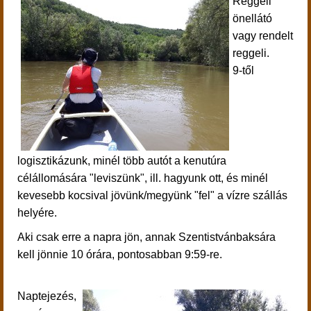
Reggeli
önellátó
vagy rendelt
reggeli.
9-től
logisztikázunk, minél több autót a kenutúra
célállomására "leviszünk", ill. hagyunk ott, és minél
kevesebb kocsival jövünk/megyünk "fel" a vízre szállás
helyére.
Aki csak erre a napra jön, annak Szentistvánbaksára
kell jönnie 10 órára, pontosabban 9:59-re.
Naptejezés,