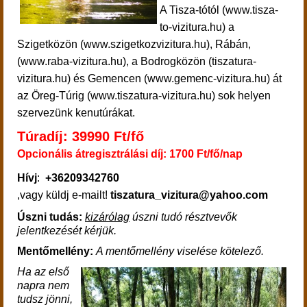
A Tisza-tótól (www.tisza-
to-vizitura.hu) a
Szigetközön (www.szigetkozvizitura.hu), Rábán,
(www.raba-vizitura.hu), a Bodrogközön (tiszatura-
vizitura.hu) és Gemencen (www.gemenc-vizitura.hu) át
az Öreg-Túrig (www.tiszatura-vizitura.hu) sok helyen
szervezünk kenutúrákat.
Túradíj: 39990 Ft/fő
Opcionális átregisztrálási díj: 1700 Ft/fő/nap
Hívj
:
+36209342760
,vagy küldj e-mailt!
tiszatura_vizitura@yahoo.com
Úszni tudás:
kizárólag
úszni tudó résztvevők
jelentkezését kérjük.
Mentőmellény:
A mentőmellény viselése kötelező.
Ha az első
napra nem
tudsz jönni,