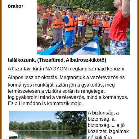
órakor
találkozunk, (Tiszafüred, Albatrosz-kikötő)
A tisza-tavi túrán NAGYON megtanulsz majd kenuzni.
Alapos lesz az oktatás.
Megtanítjuk a vezérevezős és
kormányos munkáját, aztán jön a gyakorlás, meg
természetesen a vízitúra során is rengeteget
fog gyakorolni mind a vezérevezős, mind a kormányos.
Ez a Hernádon is kamatozik majd.
A biztonság, a
biztonság, a
biztonság..... a jó
közérzet, izgalmak
nélküli túra