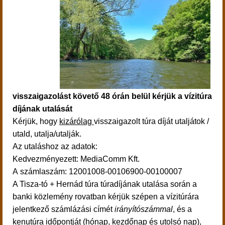
visszaigazolást követő 48 órán belül kérjük a vízitúra
díjának utalását
Kérjük, hogy
kizárólag
visszaigazolt túra díját utaljátok /
utald, utalja/utalják.
Az utaláshoz az adatok:
Kedvezményezett: MediaComm Kft.
A számlaszám: 12001008-00106900-00100007
A Tisza-tó + Hernád túra túradíjának utalása során a
banki közlemény rovatban kérjük szépen a vízitúrára
jelentkező számlázási címét
irányítószámmal
, és a
kenutúra időpontját (hónap, kezdőnap és utolsó nap),