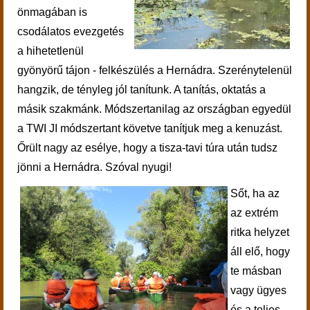
önmagában is
csodálatos evezgetés
a hihetetlenül
gyönyörű tájon - felkészülés a Hernádra. Szerénytelenül
hangzik, de tényleg jól tanítunk. A tanítás, oktatás a
másik szakmánk. Módszertanilag az országban egyedül
a TWI JI módszertant követve tanítjuk meg a kenuzást.
Őrült nagy az esélye, hogy a tisza-tavi túra után tudsz
jönni a Hernádra. Szóval nyugi!
Sőt, ha az
az extrém
ritka helyzet
áll elő, hogy
te másban
vagy ügyes
és a teljes