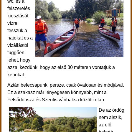
wc, és a
felszerelés
kiosztását
vízre
tesszük a
hajókat és a
vízállástól
függően
lehet, hogy
azzal kezdünk, hogy az első 30 méteren vontatjuk a
kenukat.
Aztán belecsapunk, persze, csak óvatosan és módjával.
Ez a szakasz már lényegesen könnyebb, mint a
Felsődobsza és Szentistvánbaksa közötti etap.
De az ördög
nem alszik,
az elől