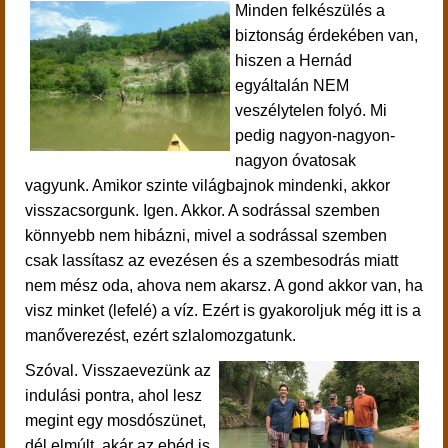
Minden felkészülés a
biztonság érdekében van,
hiszen a Hernád
egyáltalán NEM
veszélytelen folyó. Mi
pedig nagyon-nagyon-
nagyon óvatosak
vagyunk. Amikor szinte világbajnok mindenki, akkor
visszacsorgunk. Igen. Akkor. A sodrással szemben
könnyebb nem hibázni, mivel a sodrással szemben
csak lassítasz az evezésen és a szembesodrás miatt
nem mész oda, ahova nem akarsz. A gond akkor van, ha
visz minket (lefelé) a víz. Ezért is gyakoroljuk még itt is a
manőverezést, ezért szlalomozgatunk.
Szóval. Visszaevezünk az
indulási pontra, ahol lesz
megint egy
mosdószünet,
dél elmúlt, akár az ebéd is