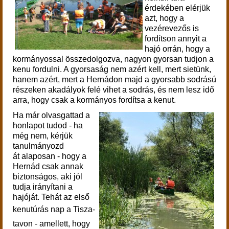
érdekében elérjük
azt, hogy a
vezérevezős is
fordítson annyit a
hajó orrán, hogy a
kormányossal összedolgozva, nagyon gyorsan tudjon a
kenu fordulni. A gyorsaság nem azért kell, mert sietünk,
hanem azért, mert a Hernádon majd a gyorsabb sodrású
részeken akadályok felé vihet a sodrás, és nem lesz idő
arra, hogy csak a kormányos fordítsa a kenut.
Ha már olvasgattad a
honlapot tudod - ha
még nem, kérjük
tanulmányozd
át alaposan - hogy a
Hernád csak annak
biztonságos, aki jól
tudja irányítani a
hajóját. Tehát az első
kenutúrás na
p a Tisza-
tavon - amellett, hogy