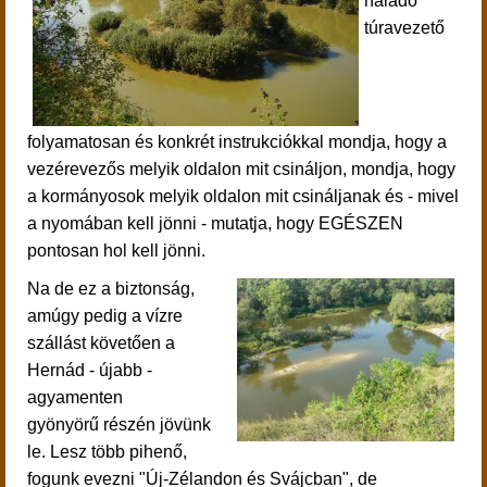
haladó
túravezető
folyamatosan és konkrét instrukciókkal mondja, hogy a
vezérevezős melyik oldalon mit csináljon, mondja, hogy
a kormányosok melyik oldalon mit csináljanak és - mivel
a nyomában kell jönni - mutatja, hogy EGÉSZEN
pontosan hol kell jönni.
Na de ez a biztonság,
amúgy pedig a vízre
szállást követően a
Hernád - újabb -
agyamenten
gyönyörű részén jövünk
le.
Lesz több pihenő,
fogunk evezni "Új-Zélandon és Svájcban", de