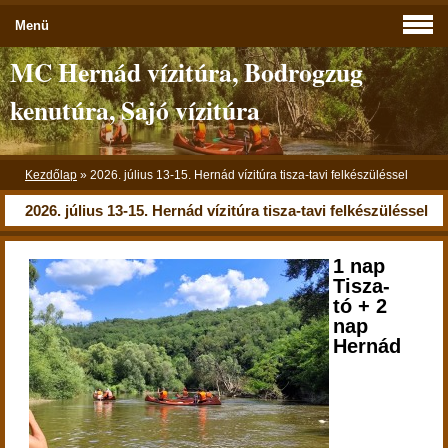
Menü
MC Hernád vízitúra, Bodrogzug
kenutúra, Sajó vízitúra
Kezdőlap
»
2026. július 13-15. Hernád vízitúra tisza-tavi felkészüléssel
2026. július 13-15. Hernád vízitúra tisza-tavi felkészüléssel
1 nap
Tisza-
tó + 2
nap
Hernád