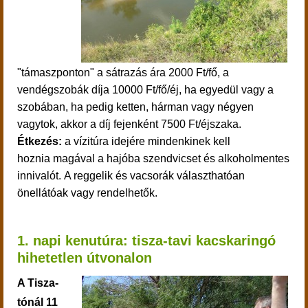
"támaszponton" a sátrazás ára 2000 Ft/fő, a
vendégszobák díja 10000 Ft/fő/éj, ha egyedül vagy a
szobában, ha pedig ketten, hárman vagy négyen
vagytok, akkor a díj fejenként 7500 Ft/éjszaka.
Étkezés:
a vízitúra idejére mindenkinek kell
hoznia
magával a hajóba szendvicset és alkoholmentes
innivalót.
A reggelik és vacsorák választhatóan
önellátóak vagy rendelhetők.
1. napi kenutúra: tisza-tavi kacskaringó
hihetetlen útvonalon
A Tisza-
tónál 11