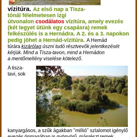
vízitúra.
Az első nap a Tisza-
tónál
félelmetesen izgi
útvonalon
csodálatos
vízitúra, amely evezés
(két legyet ütünk egy csapásra) remek
felkészülés is a Hernádra.
A 2. és a 3. napokon
pedig jöhet a Hernád-vízitúra.
A Hernád
túrára
kizárólag
úszni tudó résztvevők jelentkezését
kérjük. Mind a Tisza-tavon, mind a Hernádon
a m
entőmellény viselése kötelező.
A tisza-
tavi, sok
kanyargásos, a szűk ágakban "millió" szlalomot igénylő
evezés önmagában is gyönyörű, másrészt remek