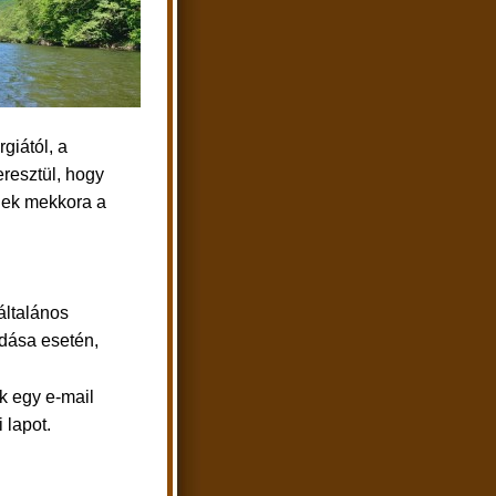
giától, a
resztül, hogy
inek mekkora a
 általános
adása esetén,
ük egy e-mail
 lapot.