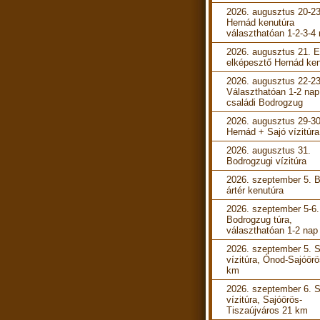
2026. augusztus 20-23
Hernád kenutúra
választhatóan 1-2-3-4
2026. augusztus 21. 
elképesztő Hernád ken
2026. augusztus 22-23
Választhatóan 1-2 nap
családi Bodrogzug
2026. augusztus 29-30
Hernád + Sajó vízitúra
2026. augusztus 31.
Bodrogzugi vízitúra
2026. szeptember 5. B
ártér kenutúra
2026. szeptember 5-6.
Bodrogzug túra,
választhatóan 1-2 nap
2026. szeptember 5. S
vízitúra, Ónod-Sajóörö
km
2026. szeptember 6. S
vízitúra, Sajóörös-
Tiszaújváros 21 km