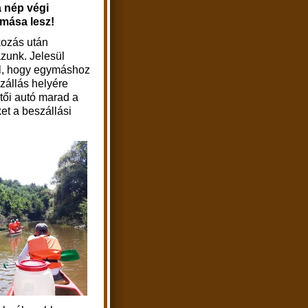
 nép végi
omása lesz!
ozás után
ázunk. Jelesül
al, hogy egymáshoz
szállás helyére
tői autó marad a
et a beszállási