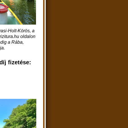
vasi-Holt-Körös, a
izitura.hu oldalon
edig a Rába,
ja.
díj fizetése: