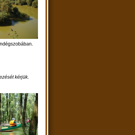
vendégszobában.
ezését kérjük.