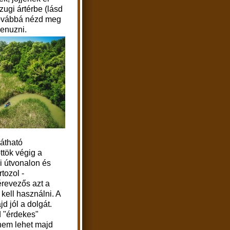
zugi ártérbe (lásd
 továbbá nézd meg
kenuzni.
látható
ttök végig a
vi útvonalon és
tozol -
érevezős azt a
kell használni. A
d jól a dolgát.
 "érdekes"
 nem lehet majd