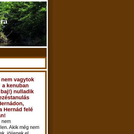
úra
 nem vagytok
" a kenuban
baj!) nulladik
ezéstanulás
Hernádon,
 Hernád felé
an!
d nem
elen. Akik még nem
k, jöjjenek el