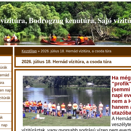
ízitúra, Bodrogzug kenutúra, Sajó vízit
Kezdőlap
»
2026. július 18. Hernád vízitúra, a csoda túra
2026. július 18. Hernád vízitúra, a csoda túra
túrák
Hernád
Ha még
úra
"profik
(semmi 
en nap
napi ev
zitúrák
nem a 
hanem a
utazób
ák
A Herná
veszélyt
4 nap
vízitúráztak, vagy gyorsabb sodrású vízen nem evezte