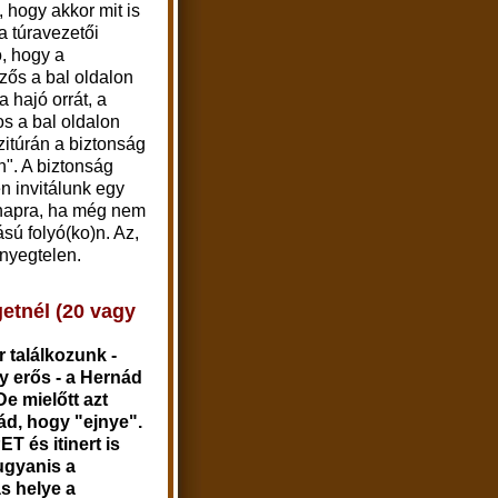
, hogy akkor mit is
 a túravezetői
ó, hogy a
zős a bal oldalon
 hajó orrát, a
s a bal oldalon
ízitúrán a biztonság
". A biztonság
n invitálunk egy
 napra, ha még nem
ású folyó(ko)n. Az,
ényegtelen.
etnél (20 vagy
r találkozunk -
y erős - a Hernád
De mielőtt azt
d, hogy "ejnye".
 és itinert is
ugyanis a
ás helye a