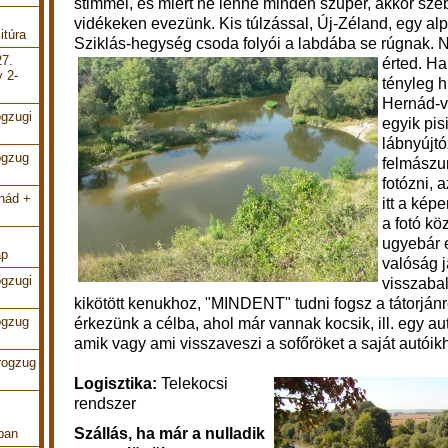
stimmel, és miért ne lenne minden szuper, akkor sz
vidékeken evezünk. Kis túlzással, Új-Zéland, egy alp
itúra
Sziklás-hegység csoda folyói a labdába se rúgnak.
N
27.
érted. Ha 
y 2-
tényleg h
Hernád-v
ogzugi
egyik pisi
lábnyújt
ogzug
felmászu
fotózni, 
rnád +
itt a kép
a fotó kö
ugyebár 
ap
valóság j
ogzugi
visszabal
kikötött kenukhoz, "MINDENT" tudni fogsz a tátorjánró
ogzug
érkezünk a célba, ahol már vannak kocsik, ill. egy 
amik vagy ami visszaveszi a sofőröket a saját autóik
rogzug
Logisztika:
Telekocsi
rendszer
Szállás, ha már a nulladik
ban