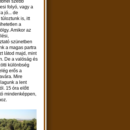
ebbnél szebb
esi folyó, vagy a
a jó... de
túloztunk is, itt
ihetetlen a
ölgy. Amikor az
lési,
óztató szünetben
nk a magas partra
azt látod majd, mint
en. De a valóság és
zötti különbség
elég erős a
avára. Mire
lagunk a lent
l. 15 óra előtt
autó mindenképpen,
hoz.