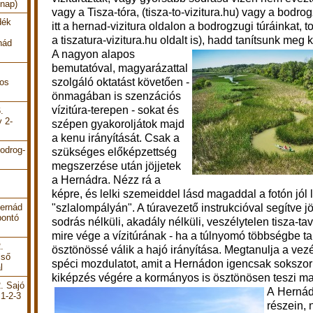
 nap)
vagy a Tisza-tóra, (tisza-to-vizitura.hu) vagy a bodrog
dék
itt a hernad-vizitura oldalon a bodrogzugi túráinkat,
a tiszatura-vizitura.hu oldalt is), hadd tanítsunk meg 
nád
A nagyon alapos
bemutatóval, magyarázattal
szolgáló oktatást követően -
pos
önmagában is szenzációs
vízitúra-terepen - sokat és
.
y 2-
szépen gyakoroljátok majd
a kenu irányítását. Csak a
odrog-
szükséges előképzettség
megszerzése után jöjjetek
a Hernádra. Nézz rá a
képre, és lelki szemeiddel lásd magaddal a fotón jól 
"szlalompályán". A túravezető instrukcióval segítve jö
Hernád
bontó
sodrás nélküli, akadály nélküli, veszélytelen tisza-ta
mire vége a vízitúrának - ha a túlnyomó többségbe tar
.
ösztönössé válik a hajó irányítása. Megtanulja a vez
lső
spéci mozdulatot, amit a Hernádon igencsak sokszor 
l
kiképzés végére a kormányos is ösztönösen teszi maj
. Sajó
A Hernád
 1-2-3
részein,