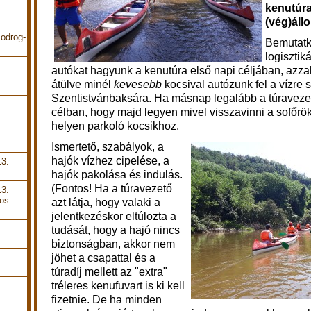
kenutúra
(vég)áll
odrog-
Bemutatk
logisztik
autókat hagyunk a kenutúra első napi céljában, azz
átülve minél
kevesebb
kocsival autózunk fel a vízre 
Szentistvánbaksára. Ha másnap legalább a túraveze
célban, hogy majd legyen mivel visszavinni a sofőrök
helyen parkoló kocsikhoz.
Ismertető, szabályok, a
hajók vízhez cipelése, a
13.
hajók pakolása és indulás.
(Fontos! Ha a túravezető
13.
pos
azt látja, hogy valaki a
jelentkezéskor eltúlozta a
tudását, hogy a hajó nincs
biztonságban, akkor nem
jöhet a csapattal és a
túradíj mellett az "extra"
tréleres kenufuvart is ki kell
m
fizetnie. De ha minden