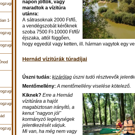
napon jöttök, vagy
rogzugi
maradtok a vízitúra
utánra:
A sátrasoknak 2000 Ft/fő,
óan 1-
a vendégszobát kérőknek
szoba 7500 Ft-10000 Ft/fő/
rogzug
éjszaka, attól függően,
hogy egyedül vagy ketten, ill. hárman vagytok egy 
rogzugi
Hernád vízitúrák túradíjai
 Ónod
Úszni tudás:
kizárólag
úszni tudó résztvevők jelentk
Mentőmellény:
A mentőmellény viselése kötelező.
rogzugi
Kiknek?
Erre a Hernád
vízitúrára a hajót
rogzugi
magabiztosan irányító, a
kenut "nagyon jól"
nád
kormányzó legénységek
jelentkezését várjuk.
rogzug
Mi van, ha még nem vagy