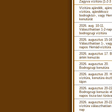
Zagyva vízitúra (1-2-3
Vízitúra ajándék, aján
vízitúra, ajándékozz
bodrogközi-, vagy Her
kenutúrát
2026. aug. 10-11.
Választhatóan 1-2-na
bodrogzugi vízitúra
2026. augusztus 15-16
Választhatóan 1-, vag
napos Hernád-vízitúra
2026. augusztus 17. B
ártéri kenuzás
2026. augusztus 20.
Bodrogzugi kenutúra
2026. augusztus 20. 
vízitúra, kenutúra ész
tájon
2026. augusztus 20-22
Bodrogzugi kenuzás e
napos tisza-tavi túráva
2026. augusztus 20-22
vízitúra választhatóan
nap