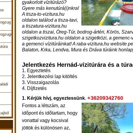
gyakorlott vízitúrázó?
Gyere más kenutúrá(i)nkra!
pos
A tisza-to-vizitura.hu
oldalon találod a tisza-tavi,
rogzug
a tiszatura-vizitura.hu
oldalon a tiszai, Öreg-Túr, bodrog-ártéri, Körös, Szar
rogzugi
szigetkozvizitura.hu oldalon a szigetközi, a gemenc-v
a gemenci vízitúráinkat! A raba-vizitura.hu website p
utúra
Balaton, Krka, Lendva, Mura és Dráva túráink honlap
Jelentkezés Hernád-vízitúrára és a túra
1. Egyeztetés
2. Jelentkezési lap kitöltés
3. Visszaigazolás
aládi
4. Díjfizetés
+36209342760
1. Kérjük hívj, egyeztessünk
.
Fontos a létszám, az
időpont és időtartam, hogy
kajból
vonattal vagy kocsival
jöttök és különösen az,