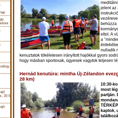
meditálni
.
jelent az
 nap
instrukci
vezéreve
Egy
utúra
behúzza a
kormányo
.
eltol. A v
a "minden
érdekébe
.
nulladik
kenuztatok tökéletesen irányított hajókkal gyors sodr
hogy másban sportosak, ügyesek vagytok teljesen l
odrog-
Hernád kenutúra: mintha Új-Zélandon evezg
28 km)
10:30
-ko
most lég
ajó
partján.
s, 20.5
mondaná
TÉRKÉPET
ajó
kaptok, 
találkoz