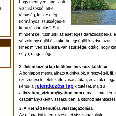
hogy mennyire tapasztalt
vízitúrázókból áll-e
5.
társaság, lesz-e elég
kormányos, szükséges-e
kenuzás tanulás? Sok
mindent kell tudnunk: az esetleges darázscsípés-aller
vérzékenységtől és cukorbetegségtől kezdve azon ke
kinek milyen szállásra van szüksége, odáig, hogy k
súlya, magassága.
2. Jelentkezési lap kitöltése és visszaküldése
A honlapon megtalálható tudnivalók, a részvételi, ill.
szerződési feltételek elolvasása után, és azok elfog
jelentkezési lap
kérjük a
kitöltését, majd a
a
tiszatura_vizitura@yahoo.com
e-mail címre kérj
csatolmányaként visszaküldeni a kitöltött jelentkezési
3.
A Hernád kenutúra visszaigazolása
Az elfogadott jelentkezéseket visszaigazoljuk.