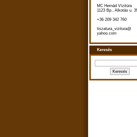
MC Hernád Vízitúra
1123 Bp., Alkotás u. 3
+36 209 342 760
tiszatura_vizitura@
yahoo.com
Keresés