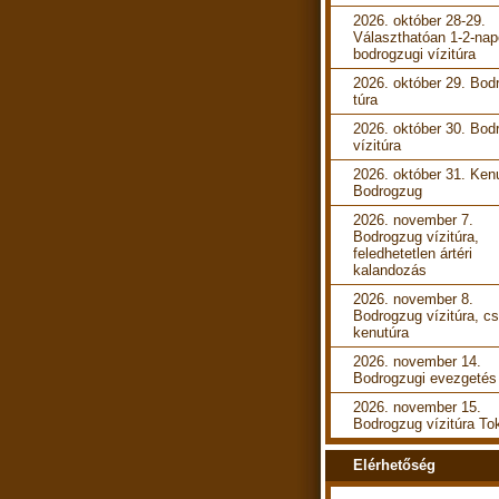
2026. október 28-29.
Választhatóan 1-2-na
bodrogzugi vízitúra
2026. október 29. Bod
túra
2026. október 30. Bod
vízitúra
2026. október 31. Ken
Bodrogzug
2026. november 7.
Bodrogzug vízitúra,
feledhetetlen ártéri
kalandozás
2026. november 8.
Bodrogzug vízitúra, cs
kenutúra
2026. november 14.
Bodrogzugi evezgetés
2026. november 15.
Bodrogzug vízitúra To
Elérhetőség