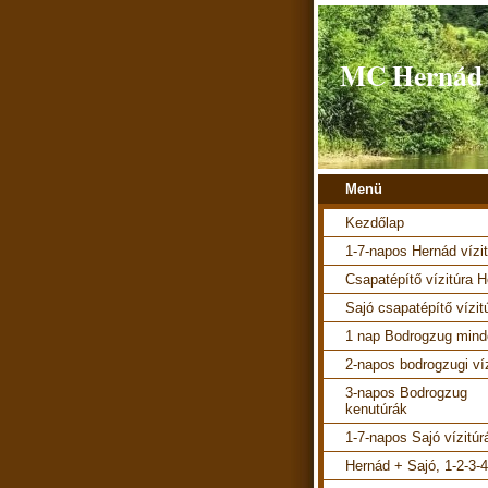
MC Hernád v
Menü
Kezdőlap
1-7-napos Hernád vízi
Csapatépítő vízitúra 
Sajó csapatépítő vízit
1 nap Bodrogzug mind
2-napos bodrogzugi ví
3-napos Bodrogzug
kenutúrák
1-7-napos Sajó vízitúr
Hernád + Sajó, 1-2-3-