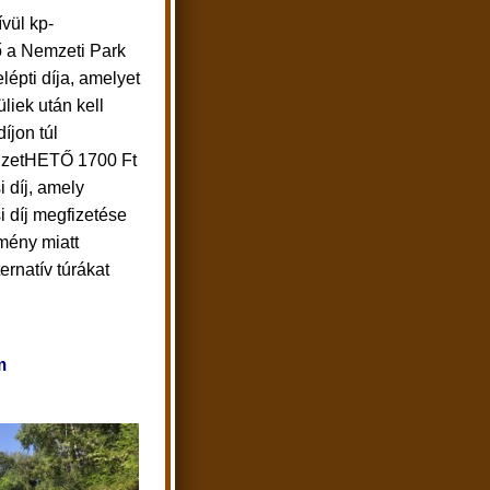
ívül kp-
ő a Nemzeti Park
lépti díja, amelyet
üliek után kell
díjon túl
 fizetHETŐ 1700 Ft
i díj, amely
si díj megfizetése
lmény miatt
ernatív túrákat
m