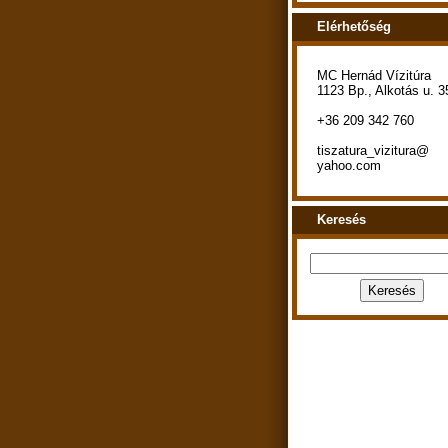
Elérhetőség
MC Hernád Vízitúra
1123 Bp., Alkotás u. 3
+36 209 342 760
tiszatura_vizitura@
yahoo.com
Keresés