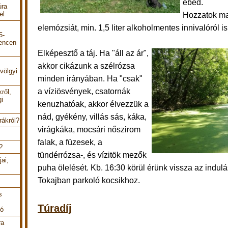
ebéd.
úra
el
Hozzatok ma
elemózsiát, min. 1,5 liter alkoholmentes innivalóról 
5-
encen
E
lképesztő a táj. Ha "áll az ár",
akkor cikázunk a szélrózsa
völgyi
minden irányában. Ha "csak"
a víziösvények, csatornák
ről,
gi
kenuzhatóak, akkor élvezzük a
nád, gyékény, villás sás, káka,
rákról?
virágkáka, mocsári nőszirom
falak, a füzesek, a
?
tündérrózsa-, és vízitök mezők
ai,
puha ölelését.
Kb. 16:30 körül érünk vissza az indulás
Tokajban parkoló kocsikhoz.
s
Túradíj
tó
ra