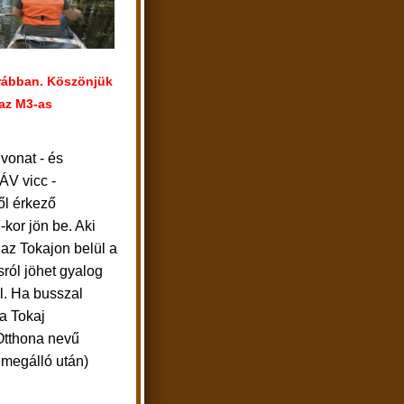
orábban. Köszönjük
 az M3-as
vonat - és
ÁV vicc -
ől érkező
7-kor jön be. Aki
 az Tokajon belül a
ról jöhet gyalog
l. Ha busszal
 a Tokaj
Otthona nevű
 megálló után)