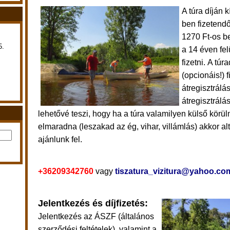
A túra díján k
ben fizetend
1270 Ft-os be
5.
a 14 éven fel
fizetni.
A túra
(opcionáis!)
átregisztrálás
átregisztrálá
lehetővé teszi, hogy ha a túra valamilyen külső körü
elmaradna (leszakad az ég, vihar, villámlás) akkor alt
ajánlunk fel.
+36209342760
vagy
tiszatura_vizitura@yahoo.co
Jelentkezés és díjfizetés:
Jelentkezés
az ÁSZF (általános
szerződési feltételek), valamint a