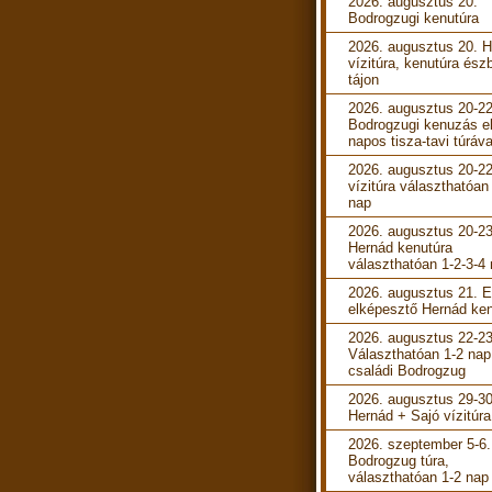
2026. augusztus 20.
Bodrogzugi kenutúra
2026. augusztus 20. 
vízitúra, kenutúra ész
tájon
2026. augusztus 20-22
Bodrogzugi kenuzás e
napos tisza-tavi túráva
2026. augusztus 20-22
vízitúra választhatóan
nap
2026. augusztus 20-23
Hernád kenutúra
választhatóan 1-2-3-4
2026. augusztus 21. 
elképesztő Hernád ken
2026. augusztus 22-23
Választhatóan 1-2 nap
családi Bodrogzug
2026. augusztus 29-30
Hernád + Sajó vízitúra
2026. szeptember 5-6.
Bodrogzug túra,
választhatóan 1-2 nap