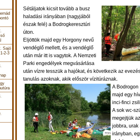
Sétáljatok kicsit tovább a busz
Hernád
haladási irányában (nagyjából
bontó
észak felé) a Bodrogkeresztúri
.
úton.
lső
Eljöttök majd egy Horgony nevű
l
vendéglő mellett, és a vendéglő
. Sajó
 1-2-3
után már itt is vagytok. A Nemzeti
Parki engedélyek megvásárlása
.
után
vízre tesszük a hajókat, és következik az
evezés
 nap
tanulás azoknak, akik először vízitúráznak.
Egy
A Bodrogon 
utúra
majd
egy hí
.
inci-finci zs
A sok wc-sz
.
megejtjük az
jobbra, urak 
irányban, eg