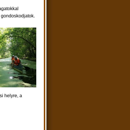
gatokkal
is gondoskodjatok.
i helyre, a