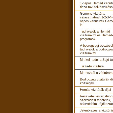
1-napos Hernád kenut
tisza-tavi felkészüléss
Gemenc vízitúra,
választhatóan 1-2-3-4-
napos kenutúrák Gem
is
Tudnivalók a Hernád
vízitúrákról és Hernád-
programok
A bodrogzugi evezések
tudnivalók a bodrogzu
vízitúrákról
Mit kell tudni a Sajó tú
Tisza-tó vízitúra
Mit hozzál a vízitúrára
Bodrogzug vízitúrák díj
költségek
Hernád vízitúrák díjai
Részvételi és általáno
szerződési feltételek,
adatvédelmi tájékozta
Jelentkezés a vízitúrá