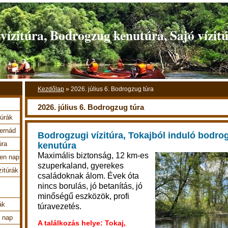
ízitúra, Bodrogzug kenutúra, Sajó vízit
Kezdőlap
»
2026. július 6. Bodrogzug túra
2026. július 6. Bodrogzug túra
túrák
Hernád
Bodrogzugi vízitúra, Tokajból induló bodrog
úra
kenutúra
Maximális biztonság, 12 km-es
en nap
szuperkaland, gyerekes
zitúrák
családoknak álom. Évek óta
nincs borulás, jó betanítás, jó
minőségű eszközök, profi
ák
túravezetés.
4 nap
A találkozás helye: Tokaj,