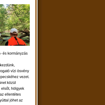
- és kormányzás
kezdünk,
vogató vízi ösvény
ilipecskéhez vezet.
ünet közül
 elsőt, hölgyek
az ellentétes
yúttal jöhet az