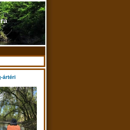
úra
-ártéri