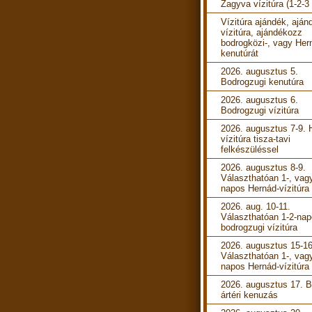
Zagyva vízitúra (1-2-3
Vízitúra ajándék, aján
vízitúra, ajándékozz
bodrogközi-, vagy Her
kenutúrát
2026. augusztus 5.
Bodrogzugi kenutúra
2026. augusztus 6.
Bodrogzugi vízitúra
2026. augusztus 7-9. 
vízitúra tisza-tavi
felkészüléssel
2026. augusztus 8-9.
Választhatóan 1-, vag
napos Hernád-vízitúra
2026. aug. 10-11.
Választhatóan 1-2-na
bodrogzugi vízitúra
2026. augusztus 15-16
Választhatóan 1-, vag
napos Hernád-vízitúra
2026. augusztus 17. B
ártéri kenuzás