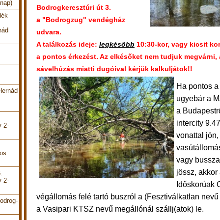
 nap)
Bodrogkeresztúri út 3.
dék
a "Bodrogzug" vendégház
nád
udvara.
A találkozás ideje:
legkésőbb
10:30-kor, vagy kicsit k
a pontos érkezést. Az elkésőket nem tudjuk megvárni,
sávelhúzás miatti dugóival kérjük kalkuljátok!!
Ha pontos a 
Hernád
ugyebár a M
a Budapestr
intercity 9.4
y 2-
vonattal jön,
vasútállomás
pos
vagy bussza
jössz, akkor
.
y 2-
Időskorúak 
végállomás felé tartó buszról a (Fesztiválkatlan nevű
odrog-
a Vasipari KTSZ nevű megállónál szállj(atok) le.