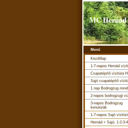
MC Hernád v
Menü
Kezdőlap
1-7-napos Hernád vízi
Csapatépítő vízitúra 
Sajó csapatépítő vízit
1 nap Bodrogzug mind
2-napos bodrogzugi ví
3-napos Bodrogzug
kenutúrák
1-7-napos Sajó vízitúr
Hernád + Sajó, 1-2-3-