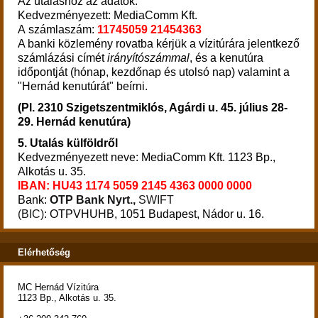
Az utaláshoz az adatok:
Kedvezményezett: MediaComm Kft.
A számlaszám:
11745059 21454363
A banki közlemény rovatba kérjük a vízitúrára jelentkező
számlázási címét
irányítószámmal
, és a kenutúra
időpontját (hónap, kezdőnap és utolsó nap) valamint a
"Hernád kenutúrát" beírni.
(Pl. 2310 Szigetszentmiklós, Agárdi u. 45. július 28-
29. Hernád kenutúra)
5. Utalás külföldről
Kedvezményezett neve: MediaComm Kft. 1123 Bp.,
Alkotás u. 35.
IBAN: HU43
1174 5059 2145 4363 0000 0000
Bank:
OTP Bank Nyrt.,
SWIFT
(BIC)
: OTPVHUHB, 1051 Budapest, Nádor u. 16.
Elérhetőség
MC Hernád Vízitúra
1123 Bp., Alkotás u. 35.