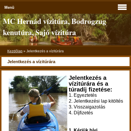
Menü
MC Hernád vízitúra, Bodrogzug
kenutúra, Sajó vízitúra
Kezdőlap
»
Jelentkezés a vízitúrára
Jelentkezés a vízitúrára
Jelentkezés a
vízitúrára és a
túradíj fizetése:
1. Egyeztetés
2. Jelentkezési lap kitöltés
3. Visszaigazolás
4. Díjfizetés
1.
Kérjük hívj,