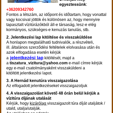
egyeztessünk
:
+36209342760
Fontos a létszám, az időpont és időtartam, hogy vonattal
vagy kocsival jöttök és különösen az, hogy mennyire
tapasztalt vízitúrázókból áll-e társaság, lesz-e elég
kormányos, szükséges-e kenuzás tanulás, stb.
2. Jelentkezési lap kitöltése és visszaküldése
A honlapon megtalálható tudnivalók, a részvételi,
ill. általános szerződési feltételek elolvasása után és
azok elfogadása esetén kérjük
jelentkezési lap
a
kitöltését, majd a
a
tiszatura_vizitura@yahoo.com
e-mail címre kérjük
egy e-mail csatolmányaként visszaküldeni a
kitöltött jelentkezési lapot.
3.
A Hernád kenutúra visszaigazolása
Az elfogadott jelentkezéseket visszaigazoljuk
4. A visszaigazolást követő 48 órán belül kérjük a
vízitúra díjának utalását
Kérjük, hogy
kizárólag
visszaigazolt túra díját utaljátok /
utald, utalja/utalják.