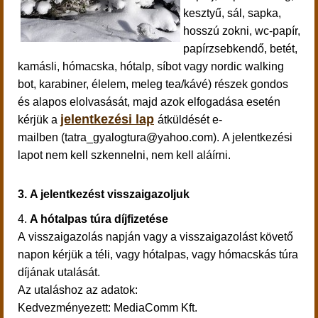
kesztyű, sál, sapka,
hosszú zokni, wc-papír,
papírzsebkendő, betét,
kamásli, hómacska, hótalp, síbot vagy nordic walking
bot, karabiner, élelem, meleg tea/kávé) részek gondos
és alapos elolvasását, majd azok elfogadása esetén
jelentkezési lap
kérjük a
átküldését e-
mailben (tatra_gyalogtura@yahoo.com). A jelentkezési
lapot nem kell szkennelni, nem kell aláírni.
3.
A jelentkezést visszaigazoljuk
4.
A hótalpas túra díjfizetése
A visszaigazolás napján vagy a visszaigazolást követő
napon kérjük a téli, vagy hótalpas, vagy hómacskás túra
díjának utalását.
Az utaláshoz az adatok:
Kedvezményezett: MediaComm Kft.