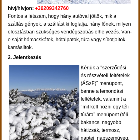
hívj/hívjon:
+36209342760
Fontos a létszám, hogy hány autóval jöttök, mik a
szállás gények, a szállást ki foglalja, hány főnek, milyen
elosztásban szükséges vendégszobás elhelyezés. Van-
e saját hómacskátok, hótalpatok, túra vagy síbotjaitok,
kamáslitok.
2. Jelentkezés
Kérjük a "szerződési
és részvételi feltételek
(ÁSzF)" menüpont,
benne a lemondási
feltételek, valamint a
"mit kell hozni egy téli
túrára" menüpont (téli
bakancs, nagyobb
hátizsák, termosz,
naptej, napszemüveg,