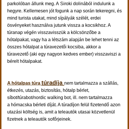
parkolóban állunk meg. A Siroki dolinából indulunk a
hegyre. Kellemesen jót fogunk a nap során tekeregni, és
mind turista utakat, mind sípályák szélét, erdei
ösvényeket használva jutunk vissza a kocsikhoz. A
túranap végén visszavisszük a kölcsönzőbe a
hótalpakat, vagy ha a létszám alapján be lehet tenni az
összes hótalpat a túravezetői kocsiba, akkor a
túravezető (aki egy nagyon kedves ember) visszaviszi a
bérelt hótalpakat.
túradíja
A hótalpas túra
nem tartalmazza a szállás,
étkezés, utazás, biztosítás, hótalp bérlet,
síbot/túrabot/nordic walking bot, ill. nem tartalmazza
a hómacska bérleti díját. A túradíjon felül fizetendő azon
utazási költség is, amit a teleautók utasai közvetlenül
fizetnek a teleautók sofőrjeinek.