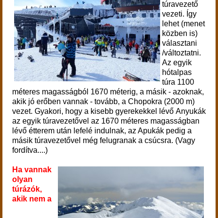
túravezető
vezeti. Így
lehet (menet
közben is)
választani
/változtatni.
Az egyik
hótalpas
túra 1100
méteres magasságból 1670 méterig, a másik - azoknak,
akik jó erőben vannak - tovább, a Chopokra (2000 m)
vezet. Gyakori, hogy a kisebb gyerekekkel lévő Anyukák
az egyik túravezetővel az 1670 méteres magasságban
lévő étterem után lefelé indulnak, az Apukák pedig a
másik túravezetővel még felugranak a csúcsra. (Vagy
fordítva....)
Ha vannak
olyan
túrázók,
akik nem a