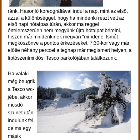
ránk.
Hasonló koreográfiával indul a nap, mint az első,
azzal a különbséggel, hogy ha mindenki részt vett az
első napi hótalpas túrán, akkor ma reggel
értelemszerűen nem megyünk újra hótalpat bérelni,
hiszen már mindenkinek megvan "mindene. Ismét
megköszönve a pontos érkezéseket, 7:30-kor vagy már
előtte néhány perccel
a
tegnap már megismert helyen, a
liptószentmiklósi Tesco parkolójában találkozunk.
Ha valaki
még beugrik
a Tesco wc-
jébe, akkor
mosdó
szünet után
indulunk fel,
de ma egy
másik