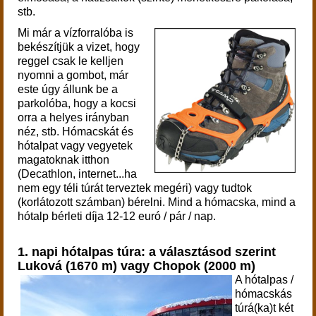
stb.
Mi már a vízforralóba is
bekészítjük a vizet, hogy
reggel csak le kelljen
nyomni a gombot, már
este úgy állunk be a
parkolóba, hogy a kocsi
orra a helyes irányban
néz, stb. Hómacskát és
hótalpat vagy vegyetek
magatoknak itthon
(Decathlon, internet...ha
nem egy téli túrát terveztek megéri) vagy tudtok
(korlátozott számban) bérelni. Mind a hómacska, mind a
hótalp bérleti díja 12-12 euró / pár / nap.
1. napi hótalpas túra: a választásod szerint
Luková (1670 m) vagy Chopok (2000 m)
A hótalpas /
hómacskás
túrá(ka)t két