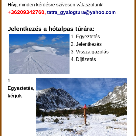
Hívj,
minden kérdésre szívesen válaszolunk!
+36209342760,
tatra_gyalogtura@yahoo.com
Jelentkezés a hótalpas túrára:
1. Egyeztetés
2. Jelentkezés
3. Visszaigazolás
4. Díjfizetés
1.
Egyeztetés,
kérjük