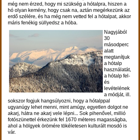
még nem érzed, hogy mi szükség a hótalpra, hiszen a
hó olyan kemény, hogy csak na, aztán megérkezünk az
erdő szélére, és ha még nem vetted fel a hótalpat, akkor
máris fenékig süllyedsz a hóba.
Nagyjából
30
másodperc
alatt
megtanítjuk
a hótalp
használatát,
a hótalp fel-
és
levételének
a módját, ill.
sokszor fogjuk hangsúlyozni, hogy a hótalppal
ugyanúgy lehet menni, mint amúgy, egyetlen dolgot ne
akarj, hátra ne akarj vele lépni... Sok pihenővel, millió
fotószünettel érkezünk fel 1670 méteres magasságba,
ahol a hölgyek örömére tökéletesen kulturált mosdó is
vár.