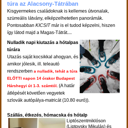
túra az Alacsony-Tátrában
Kisgyermekes családoknak is kellemes útvonalak,
szürreális látvány, elképzelhetetlen panorámák.
Pontosabban
KICSIT
már is el tudod képzelni, hiszen
így látod majd a Magas-Tátrát....
Nulladik napi kiutazás a hótalpas
túrára
Utazás saját kocsikkal ahogyan, és
amikor jólesik, ill. teleautó
rendszerben
a nulladik, tehát a túra
ELŐTTI napon 14 órakor Budapest
(A határ
Hárshegyi út 1-3. számtól.
átlépését követően vegyetek
szlovák autópálya-matricát (10.80 euró)).
Szállás, étkezés, hómacska és hótalp
Liptószentmiklóson
(Liptovsky Mikulás) és