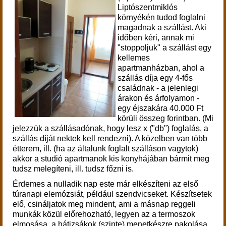
Liptószentmiklós
környékén tudod foglalni
magadnak a szállást. Aki
időben kéri, annak mi
"stoppoljuk" a szállást egy
kellemes
apartmanházban, ahol a
szállás díja egy 4-fős
családnak - a jelenlegi
árakon és árfolyamon -
egy éjszakára 40.000 Ft
körüli összeg forintban. (Mi
jelezzük a szállásadónak, hogy lesz x ("db") foglalás, a
szállás díját nektek kell rendezni).
A közelben van több
étterem, ill. (ha az általunk foglalt szálláson vagytok)
akkor a studió apartmanok kis konyhájában bármit meg
tudsz melegíteni, ill. tudsz főzni is.
Érdemes a nulladik nap este már elkészíteni az első
túranapi elemózsiát, például szendvicseket. Készítsetek
elő, csináljatok meg mindent, ami a másnap reggeli
munkák közül előrehozható, legyen az a termoszok
elmosása, a hátizsákok (szinte) menetkészre pakolása,