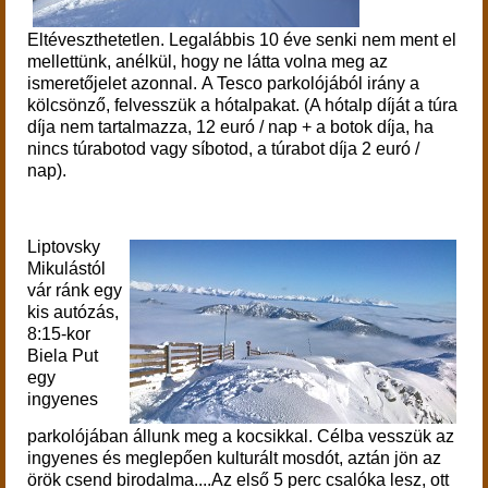
Eltéveszthetetlen. Legalábbis 10 éve senki nem ment el
mellettünk, anélkül, hogy ne látta volna meg az
ismeretőjelet azonnal. A Tesco parkolójából irány a
kölcsönző, felvesszük a hótalpakat. (A hótalp díját a túra
díja nem tartalmazza, 12 euró / nap + a botok díja, ha
nincs túrabotod vagy síbotod, a túrabot díja 2 euró /
nap).
Liptovsky
Mikulástól
vár ránk egy
kis autózás,
8:15-kor
Biela Put
egy
ingyenes
parkolójában állunk meg a kocsikkal. Célba vesszük az
ingyenes és meglepően kulturált mosdót, aztán jön az
örök csend birodalma....Az első 5 perc csalóka lesz, ott