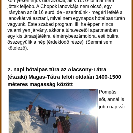
környékén érjük utol azokat, akik 1670-tól már nem
jöttek feljebb. A Chopok lanovkája nem olcsó, egy
irányban az út 16 euró, de - szerintünk - megéri lefelé a
lanovkát választani, mivel nem egynapos hótalpas túrán
vagyunk. Este szabad program, ill. ha éppen nincs
valamilyen járvány, akkor a túravezetői apartmanban
egy kis társasjátékra, élménybeszámolóra, esti bulira
összegyűlik a nép (érdeklődő része). (Semmi sem
kötelező).
2. napi hótalpas túra az Alacsony-Tátra
(északi) Magas-Tátra felöli oldalán 1400-1500
méteres magasság között
Pompás,
sőt, annál is
jobb nap vár