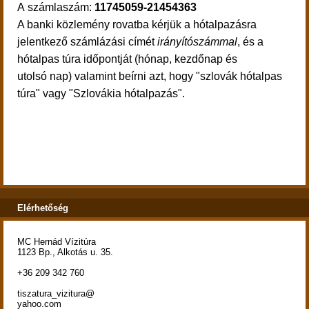
A számlaszám:
11745059-21454363
A banki közlemény rovatba kérjük a hótalpazásra
jelentkező számlázási címét
irányítószámmal
, és a
hótalpas túra időpontját (hónap, kezdőnap és
utolsó nap) valamint beírni azt, hogy "szlovák hótalpas
túra" vagy "Szlovákia hótalpazás".
Elérhetőség
MC Hernád Vízitúra
1123 Bp., Alkotás u. 35.
+36 209 342 760
tiszatura_vizitura@
yahoo.com