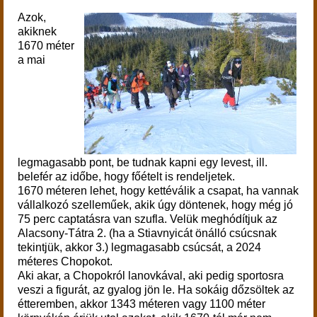
Azok,
akiknek
1670 méter
a mai
legmagasabb pont, be tudnak kapni egy levest, ill.
belefér az időbe, hogy főételt is rendeljetek.
1670 méteren lehet, hogy kettéválik a csapat, ha vannak
vállalkozó szelleműek, akik úgy döntenek, hogy még jó
75 perc captatásra van szufla. Velük meghódítjuk az
Alacsony-Tátra 2. (ha a Stiavnyicát önálló csúcsnak
tekintjük, akkor 3.) legmagasabb csúcsát, a 2024
méteres Chopokot.
Aki akar, a Chopokról lanovkával, aki pedig sportosra
veszi a figurát, az gyalog jön le. Ha sokáig dőzsöltek az
étteremben, akkor 1343 méteren vagy 1100 méter