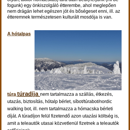
fogunk) egy önkiszolgáló étterembe, ahol meglepően
nem drágán lehet egészen jót és bőségeset enni, ill. az
étteremnek természetesen kulturált mosdója is van.
A hótalpas
túradíja
túra
nem tartalmazza a szállás, étkezés,
utazás, biztosítás, hótalp bérlet, síbot/túrabot/nordic
walking bot, ill. nem tartalmazza a hómacska bérleti
díját. A túradíjon felül fizetendő azon utazási költség is,
amit a teleautók utasai közvetlenül fizetnek a teleautók