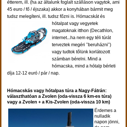
étterem, ill. (ha az általunk foglalt szálláson vagytok, ami
45 euro / fő / éjszaka) akkor a konyhában bármit meg
tudsz melegíteni, ill. tudsz főzni is.
Hómacskát és
hótalpat vagy vegyetek
magatoknak itthon (Decathlon,
internet...ha nem egy téli túrát
terveztek megéri "beruházni")
vagy tudtok tőlünk korlátozott
számban bérelni.
Mind a
hómacska, mind a hótalp bérleti
díja 12-12 euró / pár / nap.
Hómacskás vagy hótalpas túra a Nagy-Fátrán:
választhatóan a Zvolen (oda-vissza 6 km-es túra)
vagy a Zvolen + a Kis-Zvolen (oda-vissza 10 km)
Érdemes a
nulladik
napon jönni,