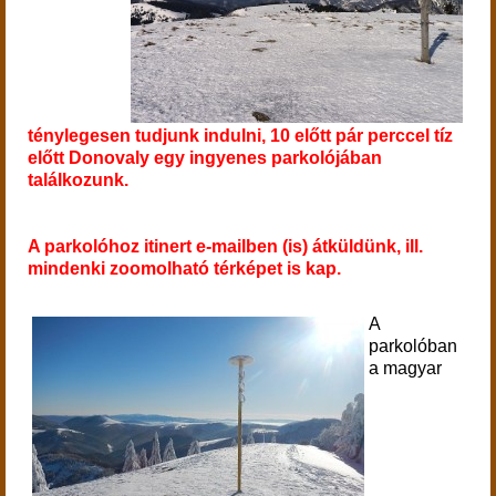
ténylegesen tudjunk indulni, 10 előtt pár perccel tíz
előtt Donovaly egy ingyenes parkolójában
találkozunk.
A parkolóhoz itinert e-mailben (is) átküldünk, ill.
mindenki zoomolható térképet is kap.
A
parkolóban
a magyar