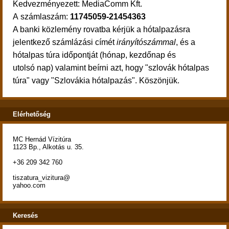
Kedvezményezett: MediaComm Kft.
A számlaszám:
11745059-21454363
A banki közlemény rovatba kérjük a hótalpazásra
jelentkező számlázási címét
irányítószámmal
, és a
hótalpas túra időpontját (hónap, kezdőnap és
utolsó nap) valamint beírni azt, hogy "szlovák hótalpas
túra" vagy "Szlovákia hótalpazás". Köszönjük.
Elérhetőség
MC Hernád Vízitúra
1123 Bp., Alkotás u. 35.
+36 209 342 760
tiszatura_vizitura@
yahoo.com
Keresés