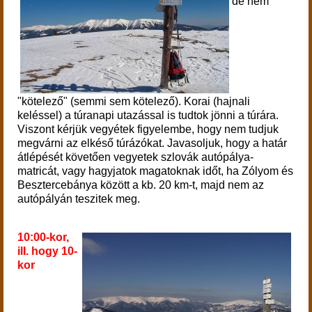
de nem
"kötelező" (semmi sem kötelező). Korai (hajnali
keléssel) a túranapi utazással is tudtok jönni a túrára.
Viszont kérjük vegyétek figyelembe, hogy nem tudjuk
megvárni az elkéső túrázókat.
Javasoljuk, hogy a határ
átlépését követően vegyetek szlovák autópálya-
matricát, vagy hagyjatok magatoknak időt, ha Zólyom és
Besztercebánya között a kb. 20 km-t, majd nem az
autópályán teszitek meg.
10:00-kor,
ill. hogy 10-
kor