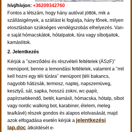
hívj/hívjon:
+36209342760
Fontos a létszám, hogy hány autóval jöttök, mik a
szállásigények, a szállást ki foglalja, hány főnek, milyen
elosztásban szükséges vendégszobás elhelyezés. Van-
e saját hómacskátok, hótalpatok, túra vagy síbotjaitok,
kamáslitok.
2. Jelentkezés
Kérjük a "szerződési és részvételi feltételek (ÁSzF)"
menüpont, benne a lemondási feltételek, valamint a "mit
kell hozni egy téli túrára" menüpont (téli bakancs,
nagyobb hátizsák, termosz, naptej, napszemüveg,
kesztyű, sál, sapka, hosszú zokni, wc-papír,
papírzsebkendő, betét, kamásli, hómacska, hótalp, síbot
vagy nordic walking bot, karabiner, élelem, meleg
tea/kávé) részek gondos és alapos elolvasását, majd
jelentkezési
azok elfogadása esetén kérjük a
lap.doc
átküldését e-