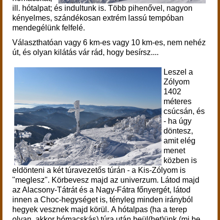
ill. hótalpat; és indultunk is. Több pihenővel, nagyon
kényelmes, szándékosan extrém lassú tempóban
mendegélünk felfelé.
Választhatóan vagy 6 km-es vagy 10 km-es, nem nehéz
út, és olyan kilátás vár rád, hogy besírsz....
Leszel a
Zólyom
1402
méteres
csúcsán, és
- ha úgy
döntesz,
amit elég
menet
közben is
eldönteni a két túravezetős túrán - a Kis-Zólyom is
"meglesz". Körbevesz majd az univerzum. Látod majd
az Alacsony-Tátrát és a Nagy-Fátra főnyergét, látod
innen a Choc-hegységet is, tényleg minden irányból
hegyek vesznek majd körül. A hótalpas (ha a terep
olyan, akkor hómacskás) túra után beül(het)ünk (mi be