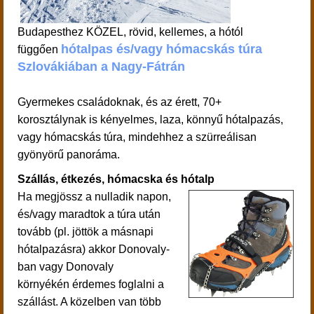
Budapesthez KÖZEL, rövid, kellemes, a hótól
hótalpas és/vagy hómacskás túra
függően
Szlovákiában a Nagy-Fátrán
Gyermekes családoknak, és az érett, 70+
korosztálynak is kényelmes, laza, könnyű hótalpazás,
vagy hómacskás túra, mindehhez a szürreálisan
gyönyörű panoráma.
Szállás, étkezés, hómacska és hótalp
Ha megjössz a nulladik napon,
és/vagy maradtok a túra után
tovább (pl. jöttök a másnapi
hótalpazásra) akkor Donovaly-
ban vagy Donovaly
környékén érdemes foglalni a
szállást. A közelben van több