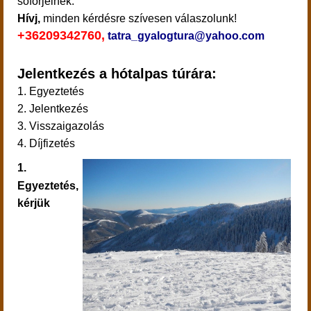
sofőrjeinek.
Hívj,
minden kérdésre szívesen válaszolunk!
+36209342760,
tatra_gyalogtura@yahoo.com
Jelentkezés a hótalpas túrára:
1. Egyeztetés
2. Jelentkezés
3. Visszaigazolás
4. Díjfizetés
1.
Egyeztetés,
kérjük