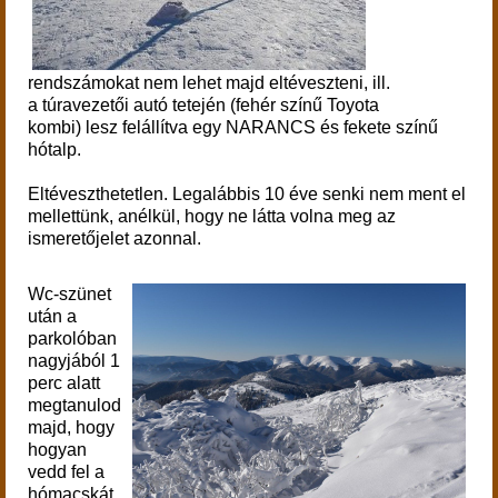
rendszámokat nem lehet majd eltéveszteni, ill.
a túravezetői autó tetején (
fehér színű Toyota
kombi)
lesz felállítva egy NARANCS és fekete színű
hótalp.
Eltéveszthetetlen. Legalábbis 10 éve senki nem ment el
mellettünk, anélkül, hogy ne látta volna meg az
ismeretőjelet azonnal.
Wc-szünet
után a
parkolóban
nagyjából 1
perc alatt
megtanulod
majd, hogy
hogyan
vedd fel a
hómacskát,